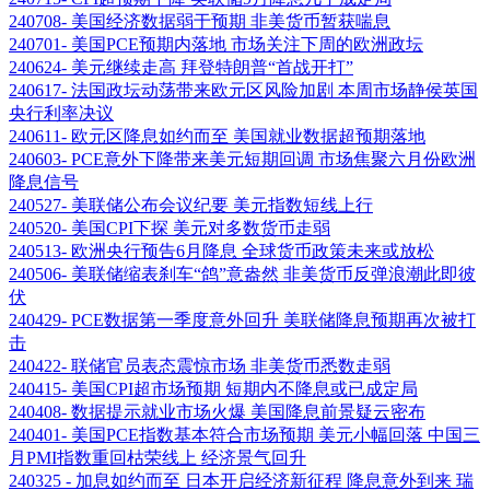
240708- 美国经济数据弱于预期 非美货币暂获喘息
240701- 美国PCE预期内落地 市场关注下周的欧洲政坛
240624- 美元继续走高 拜登特朗普“首战开打”
240617- 法国政坛动荡带来欧元区风险加剧 本周市场静侯英国
央行利率决议
240611- 欧元区降息如约而至 美国就业数据超预期落地
240603- PCE意外下降带来美元短期回调 市场焦聚六月份欧洲
降息信号
240527- 美联储公布会议纪要 美元指数短线上行
240520- 美国CPI下探 美元对多数货币走弱
240513- 欧洲央行预告6月降息 全球货币政策未来或放松
240506- 美联储缩表刹车“鸽”意盎然 非美货币反弹浪潮此即彼
伏
240429- PCE数据第一季度意外回升 美联储降息预期再次被打
击
240422- 联储官员表态震惊市场 非美货币悉数走弱
240415- 美国CPI超市场预期 短期内不降息或已成定局
240408- 数据提示就业市场火爆 美国降息前景疑云密布
240401- 美国PCE指数基本符合市场预期 美元小幅回落 中国三
月PMI指数重回枯荣线上 经济景气回升
240325 - 加息如约而至 日本开启经济新征程 降息意外到来 瑞