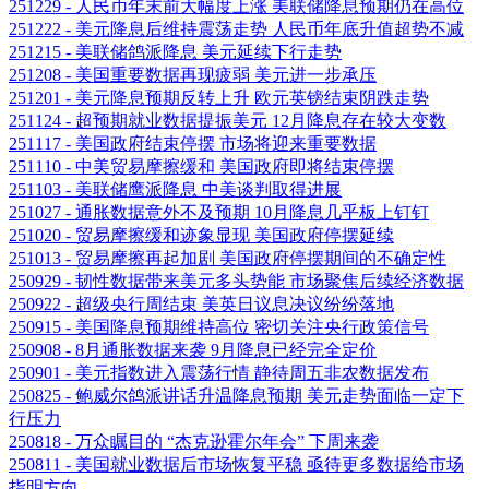
251229 - 人民币年末前大幅度上涨 美联储降息预期仍在高位
251222 - 美元降息后维持震荡走势 人民币年底升值超势不减
251215 - 美联储鸽派降息 美元延续下行走势
251208 - 美国重要数据再现疲弱 美元进一步承压
251201 - 美元降息预期反转上升 欧元英镑结束阴跌走势
251124 - 超预期就业数据提振美元 12月降息存在较大变数
251117 - 美国政府结束停摆 市场将迎来重要数据
251110 - 中美贸易摩擦缓和 美国政府即将结束停摆
251103 - 美联储鹰派降息 中美谈判取得进展
251027 - 通胀数据意外不及预期 10月降息几乎板上钉钉
251020 - 贸易摩擦缓和迹象显现 美国政府停摆延续
251013 - 贸易摩擦再起加剧 美国政府停摆期间的不确定性
250929 - 韧性数据带来美元多头势能 市场聚焦后续经济数据
250922 - 超级央行周结束 美英日议息决议纷纷落地
250915 - 美国降息预期维持高位 密切关注央行政策信号
250908 - 8月通胀数据来袭 9月降息已经完全定价
250901 - 美元指数进入震荡行情 静待周五非农数据发布
250825 - 鲍威尔鸽派讲话升温降息预期 美元走势面临一定下
行压力
250818 - 万众瞩目的 “杰克逊霍尔年会” 下周来袭
250811 - 美国就业数据后市场恢复平稳 亟待更多数据给市场
指明方向