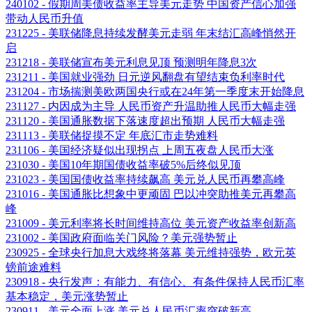
240102 - 假期周美债收益率主导美元走势 中国资产信心加强
带动人民币升值
231225 - 美联储降息持续发酵美元走弱 年末结汇高峰悄然开
启
231218 - 美联储宣布美元利息见顶 预测明年降息3次
231211 - 美国就业强劲 日元逆风翻盘有望结束负利率时代
231204 - 市场揣测美欧两国央行或在24年第一季度末开始降息
231127 - 内因成为主导 人民币资产升温助推人民币大幅走强
231120 - 美国通胀数据下落速度超出预期 人民币大幅走强
231113 - 美联储捉摸不定 年底汇市走势难料
231106 - 美国经济疑似出现拐点 上周五夜盘人民币大涨
231030 - 美国10年期国债收益率破5%后终似见顶
231023 - 美国国债收益率持续飙高 美元兑人民币再攀高峰
231016 - 美国通胀比想象中更顽固 巴以冲突助推美元再攀高
峰
231009 - 美元利率将长时间维持高位 美元资产收益率创新高
231002 - 美国政府面临关门风险？美元强势暂止
230925 - 全球央行加息大戏终将落幕 美元维持强势，欧元英
镑前途难料
230918 - 央行发声：有能力、有信心、有条件保持人民币汇率
基本稳定，美元涨势暂止
230911 - 美元全面上涨 美元兑人民币汇率突破新高