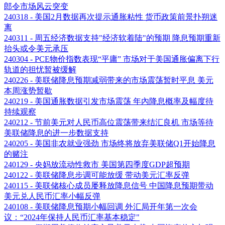
郎令市场风云突变
240318 - 美国2月数据再次提示通胀粘性 货币政策前景扑朔迷
离
240311 - 周五经济数据支持"经济软着陆"的预期 降息预期重新
抬头或令美元承压
240304 - PCE物价指数表现“平庸” 市场对于美国通胀偏离下行
轨道的担忧暂被缓解
240226 - 美联储降息预期减弱带来的市场震荡暂时平息 美元
本周涨势暂歇
240219 - 美国通胀数据引发市场震荡 年內降息概率及幅度待
持续观察
240212 - 节前美元对人民币高位震荡带来结汇良机 市场等待
美联储降息的进一步数据支持
240205 - 美国非农就业强劲 市场终将放弃美联储Q1开始降息
的赌注
240129 - 央妈放流动性救市 美国第四季度GDP超预期
240122 - 美联储降息步调可能放缓 带动美元汇率反弹
240115 - 美联储核心成员屡释放降息信号 中国降息预期带动
美元兑人民币汇率小幅反弹
240108 - 美联储降息预期小幅回调 外汇局开年第一次会
议：“2024年保持人民币汇率基本稳定"