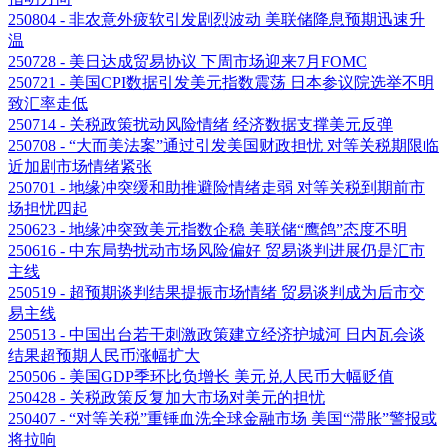
250804 - 非农意外疲软引发剧烈波动 美联储降息预期迅速升
温
250728 - 美日达成贸易协议 下周市场迎来7月FOMC
250721 - 美国CPI数据引发美元指数震荡 日本参议院选举不明
致汇率走低
250714 - 关税政策扰动风险情绪 经济数据支撑美元反弹
250708 - “大而美法案”通过引发美国财政担忧 对等关税期限临
近加剧市场情绪紧张
250701 - 地缘冲突缓和助推避险情绪走弱 对等关税到期前市
场担忧四起
250623 - 地缘冲突致美元指数企稳 美联储“鹰鸽”态度不明
250616 - 中东局势扰动市场风险偏好 贸易谈判进展仍是汇市
主线
250519 - 超预期谈判结果提振市场情绪 贸易谈判成为后市交
易主线
250513 - 中国出台若干刺激政策建立经济护城河 日内瓦会谈
结果超预期人民币涨幅扩大
250506 - 美国GDP季环比负增长 美元兑人民币大幅贬值
250428 - 关税政策反复加大市场对美元的担忧
250407 - “对等关税”重锤血洗全球金融市场 美国“滞胀”警报或
将拉响