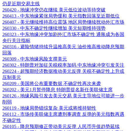
仍是近期交易主线
260420 - 地缘冲突仍在继续 美元低位波动等待突破
260413 - 中东地缘紧张局势缓和 美元指数回落至近期低位
260407 - 美元继续维持高位震荡 地区局势继续扰动外汇市场
260330 - 中东不确定性继续增加 美元短期维持强势
260323 - 中东地缘冲突加剧外汇市场不确定性 通胀成为各国
央行关注指标
260316 - 避险情绪持续升温推高美元 油价推高推动降息预期
回落
260309 - 中东地缘风险支撑美元
260302 - 特朗普对加征关税税率加码 中东地缘冲突引发关注
260224 - 超预期经济数据推动美元反弹 关税不确定性上升或
压制美元
260209 - 美国将公布重要数据 不确定性再次来袭
260202 - 美元1月暂停降息 特朗普提名新任美联储主席
260126 - 地缘风险引发去美元交易 美元主导地位可能进一步
削弱
260119 - 地缘局势错综复杂 美元或将维持韧性
260112 - 市场传美联储主席遭刑事调查 反弹的美元指数再遇
不确定性
260105 - 降息预期修正带动美元反弹 人民币升值趋势延续