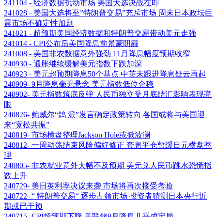
241104 - 经济数据扰动市场 美国大选决战在即
241028 - 美国大选将至”特朗普交易”充斥市场 周末日本政坛巨
震市场不确定性加剧
241021 - 超预期美国经济数据和特朗普交易带动美元走强
241014 - CPI公布后美国降息前景蒙阴霾
241008 - 美国非农数据意外强劲 11月降息幅度预期收窄
240930 - 通胀继续缓解美元指数下跌加深
240923 - 美元超预期降息50个基点 中英未跟进降息疑云再起
240909- 9月降息毫无悬念 美元指数低位企稳
240902- 美元指数筑底反弹 人民币独立受月底结汇影响表现亮
眼
240826- 鲍威尔“鸽 派”发言确定政策转向 各国或将与美国迎
来“宽松共振”
240819- 市场横盘整理Jackson Hole或掀波澜
240812- 一周动荡结束风险偏好修正 套息平仓暂缓日元横盘整
理
240805- 非农就业意外大幅不及预期 美元兑人民币跳水恐慌指
数上升
240729- 美日英利率决议来袭 市场将再次接受考验
240722- “ 特朗普交易“ 逐步占领市场 投资者猜测日本央行近
期或已干预
240715- CPI超预期下降 美联储9月降息几乎成定局