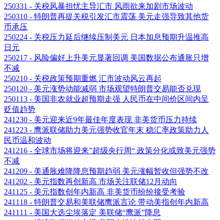
250331 - 关税风暴担忧主导汇市 风雨欲来加剧市场波动
250310 - 特朗普再提关税引发汇市震荡 美元走强导致其他货
币承压
250224 - 关税压力延后继续压制美元 日本加息预期升温推高
日元
250217 - 风险偏好上升美元显著回调 美国数据公布通胀只增
不减
250210 - 关税政策预期重燃 汇市波动风云再起
250120 - 美元涨势动能减弱 市场观望特朗普交易能否兑现
250113 - 美国非农就业超预期走强 人民币在中间价区间内呈
贬值趋势
241230 - 美元迎来近9年最佳年度表现 非美货币压力持续
241223 - 鹰派联储助力美元强势收官年末 稳汇率政策助力人
民币温和波动
241216 - 全球市场将迎来”超级央行周“ 政策分化或致美元强势
不减
241209 - 美通胀难降降息预期趋弱 美元涨幅暂收但强势不改
241202 - 美元指数再创新高 市场关注联储12月动向
241125 - 美元指数创年内新高 非美货币纷纷接受考验
241118 - 特朗普交易和美联储鹰派言论 带动美指创年内新高
241111 - 美国大选尘埃落定 美联储“鹰派”降息