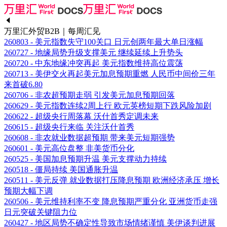
万里汇外贸B2B｜每周汇见
260803 - 美元指数失守100关口 日元创两年最大单日涨幅
260727 - 地缘局势升级支撑美元 继续延续上升势头
260720 - 中东地缘冲突再起 美元指数维持高位震荡
260713 - 美伊交火再起美元加息预期重燃 人民币中间价三年
来首破6.80
260706 - 非农超预期走弱 引发美元加息预期回落
260629 - 美元指数连续2周上行 欧元英榜短期下跌风险加剧
260622 - 超级央行周落幕 沃什首秀定调未来
260615 - 超级央行来临 关注沃什首秀
260608 - 非农就业数据超预期 带来美元短期强势
260601 - 美元高位盘整 非美货币分化
260525 - 美国加息预期升温 美元支撑动力持续
260518 - 僵局持续 美国通胀升温
260511 - 美元反弹 就业数据打压降息预期 欧洲经济承压 增长
预期大幅下调
260506 - 美元维持利率不变 降息预期严重分化 亚洲货币走强
日元突破关键阻力位
260427 - 地区局势不确定性导致市场情绪谨慎 美伊谈判进展