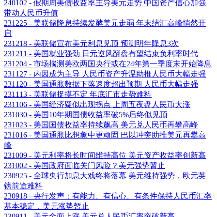
240102 - 假期周美债收益率主导美元走势 中国资产信心加强
带动人民币升值
231225 - 美联储降息持续发酵美元走弱 年末结汇高峰悄然开
启
231218 - 美联储宣布美元利息见顶 预测明年降息3次
231211 - 美国就业强劲 日元逆风翻盘有望结束负利率时代
231204 - 市场揣测美欧两国央行或在24年第一季度末开始降息
231127 - 内因成为主导 人民币资产升温助推人民币大幅走强
231120 - 美国通胀数据下落速度超出预期 人民币大幅走强
231113 - 美联储捉摸不定 年底汇市走势难料
231106 - 美国经济疑似出现拐点 上周五夜盘人民币大涨
231030 - 美国10年期国债收益率破5%后终似见顶
231023 - 美国国债收益率持续飙高 美元兑人民币再攀高峰
231016 - 美国通胀比想象中更顽固 巴以冲突助推美元再攀高
峰
231009 - 美元利率将长时间维持高位 美元资产收益率创新高
231002 - 美国政府面临关门风险？美元强势暂止
230925 - 全球央行加息大戏终将落幕 美元维持强势，欧元英
镑前途难料
230918 - 央行发声：有能力、有信心、有条件保持人民币汇率
基本稳定，美元涨势暂止
230911 - 美元全面上涨 美元兑人民币汇率突破新高