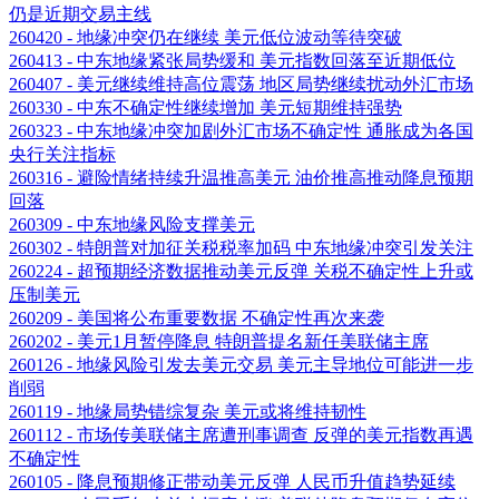
仍是近期交易主线
260420 - 地缘冲突仍在继续 美元低位波动等待突破
260413 - 中东地缘紧张局势缓和 美元指数回落至近期低位
260407 - 美元继续维持高位震荡 地区局势继续扰动外汇市场
260330 - 中东不确定性继续增加 美元短期维持强势
260323 - 中东地缘冲突加剧外汇市场不确定性 通胀成为各国
央行关注指标
260316 - 避险情绪持续升温推高美元 油价推高推动降息预期
回落
260309 - 中东地缘风险支撑美元
260302 - 特朗普对加征关税税率加码 中东地缘冲突引发关注
260224 - 超预期经济数据推动美元反弹 关税不确定性上升或
压制美元
260209 - 美国将公布重要数据 不确定性再次来袭
260202 - 美元1月暂停降息 特朗普提名新任美联储主席
260126 - 地缘风险引发去美元交易 美元主导地位可能进一步
削弱
260119 - 地缘局势错综复杂 美元或将维持韧性
260112 - 市场传美联储主席遭刑事调查 反弹的美元指数再遇
不确定性
260105 - 降息预期修正带动美元反弹 人民币升值趋势延续