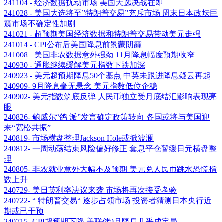
241104 - 经济数据扰动市场 美国大选决战在即
241028 - 美国大选将至”特朗普交易”充斥市场 周末日本政坛巨
震市场不确定性加剧
241021 - 超预期美国经济数据和特朗普交易带动美元走强
241014 - CPI公布后美国降息前景蒙阴霾
241008 - 美国非农数据意外强劲 11月降息幅度预期收窄
240930 - 通胀继续缓解美元指数下跌加深
240923 - 美元超预期降息50个基点 中英未跟进降息疑云再起
240909- 9月降息毫无悬念 美元指数低位企稳
240902- 美元指数筑底反弹 人民币独立受月底结汇影响表现亮
眼
240826- 鲍威尔“鸽 派”发言确定政策转向 各国或将与美国迎
来“宽松共振”
240819- 市场横盘整理Jackson Hole或掀波澜
240812- 一周动荡结束风险偏好修正 套息平仓暂缓日元横盘整
理
240805- 非农就业意外大幅不及预期 美元兑人民币跳水恐慌指
数上升
240729- 美日英利率决议来袭 市场将再次接受考验
240722- “ 特朗普交易“ 逐步占领市场 投资者猜测日本央行近
期或已干预
240715- CPI超预期下降 美联储9月降息几乎成定局