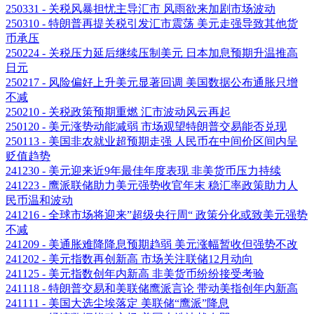
250331 - 关税风暴担忧主导汇市 风雨欲来加剧市场波动
250310 - 特朗普再提关税引发汇市震荡 美元走强导致其他货
币承压
250224 - 关税压力延后继续压制美元 日本加息预期升温推高
日元
250217 - 风险偏好上升美元显著回调 美国数据公布通胀只增
不减
250210 - 关税政策预期重燃 汇市波动风云再起
250120 - 美元涨势动能减弱 市场观望特朗普交易能否兑现
250113 - 美国非农就业超预期走强 人民币在中间价区间内呈
贬值趋势
241230 - 美元迎来近9年最佳年度表现 非美货币压力持续
241223 - 鹰派联储助力美元强势收官年末 稳汇率政策助力人
民币温和波动
241216 - 全球市场将迎来”超级央行周“ 政策分化或致美元强势
不减
241209 - 美通胀难降降息预期趋弱 美元涨幅暂收但强势不改
241202 - 美元指数再创新高 市场关注联储12月动向
241125 - 美元指数创年内新高 非美货币纷纷接受考验
241118 - 特朗普交易和美联储鹰派言论 带动美指创年内新高
241111 - 美国大选尘埃落定 美联储“鹰派”降息