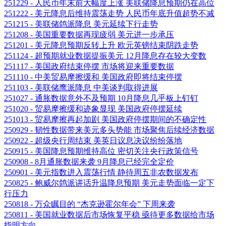
251229 - 人民币年末前大幅度上涨 美联储降息预期仍在高位
251222 - 美元降息后维持震荡走势 人民币年底升值超势不减
251215 - 美联储鸽派降息 美元延续下行走势
251208 - 美国重要数据再现疲弱 美元进一步承压
251201 - 美元降息预期反转上升 欧元英镑结束阴跌走势
251124 - 超预期就业数据提振美元 12月降息存在较大变数
251117 - 美国政府结束停摆 市场将迎来重要数据
251110 - 中美贸易摩擦缓和 美国政府即将结束停摆
251103 - 美联储鹰派降息 中美谈判取得进展
251027 - 通胀数据意外不及预期 10月降息几乎板上钉钉
251020 - 贸易摩擦缓和迹象显现 美国政府停摆延续
251013 - 贸易摩擦再起加剧 美国政府停摆期间的不确定性
250929 - 韧性数据带来美元多头势能 市场聚焦后续经济数据
250922 - 超级央行周结束 美英日议息决议纷纷落地
250915 - 美国降息预期维持高位 密切关注央行政策信号
250908 - 8月通胀数据来袭 9月降息已经完全定价
250901 - 美元指数进入震荡行情 静待周五非农数据发布
250825 - 鲍威尔鸽派讲话升温降息预期 美元走势面临一定下
行压力
250818 - 万众瞩目的 “杰克逊霍尔年会” 下周来袭
250811 - 美国就业数据后市场恢复平稳 亟待更多数据给市场
指明方向