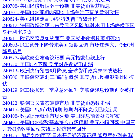
240708- 美国经济数据弱于预期 非美货币暂获喘息
240701- 美国PCE预期内落地 市场关注下周的欧洲政坛
240624- 美元继续走高 拜登特朗普“首战开打”
240617- 法国政坛动荡带来欧元区风险加剧 本周市场静侯英国
央行利率决议
240611- 欧元区降息如约而至 美国就业数据超预期落地
240603- PCE意外下降带来美元短期回调 市场焦聚六月份欧洲
降息信号
240527- 美联储公布会议纪要 美元指数短线上行
240520- 美国CPI下探 美元对多数货币走弱
240513- 欧洲央行预告6月降息 全球货币政策未来或放松
240506- 美联储缩表刹车“鸽”意盎然 非美货币反弹浪潮此即彼
伏
240429- PCE数据第一季度意外回升 美联储降息预期再次被打
击
240422- 联储官员表态震惊市场 非美货币悉数走弱
240415- 美国CPI超市场预期 短期内不降息或已成定局
240408- 数据提示就业市场火爆 美国降息前景疑云密布
240401- 美国PCE指数基本符合市场预期 美元小幅回落 中国三
月PMI指数重回枯荣线上 经济景气回升
240325 - 加息如约而至 日本开启经济新征程 降息意外到来 瑞