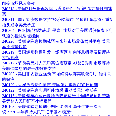
郎令市场风云突变
240318 - 美国2月数据再次提示通胀粘性 货币政策前景扑朔迷
离
240311 - 周五经济数据支持"经济软着陆"的预期 降息预期重新
抬头或令美元承压
240304 - PCE物价指数表现“平庸” 市场对于美国通胀偏离下行
轨道的担忧暂被缓解
240226 - 美联储降息预期减弱带来的市场震荡暂时平息 美元
本周涨势暂歇
240219 - 美国通胀数据引发市场震荡 年內降息概率及幅度待
持续观察
240212 - 节前美元对人民币高位震荡带来结汇良机 市场等待
美联储降息的进一步数据支持
240205 - 美国非农就业强劲 市场终将放弃美联储Q1开始降息
的赌注
240129 - 央妈放流动性救市 美国第四季度GDP超预期
240122 - 美联储降息步调可能放缓 带动美元汇率反弹
240115 - 美联储核心成员屡释放降息信号 中国降息预期带动
美元兑人民币汇率小幅反弹
240108 - 美联储降息预期小幅回调 外汇局开年第一次会
议：“2024年保持人民币汇率基本稳定"