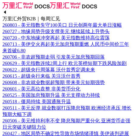
万里汇外贸B2B｜每周汇见
260803 - 美元指数失守100关口 日元创两年最大单日涨幅
260727 - 地缘局势升级支撑美元 继续延续上升势头
260720 - 中东地缘冲突再起 美元指数维持高位震荡
260713 - 美伊交火再起美元加息预期重燃 人民币中间价三年
来首破6.80
260706 - 非农超预期走弱 引发美元加息预期回落
260629 - 美元指数连续2周上行 欧元英榜短期下跌风险加剧
260622 - 超级央行周落幕 沃什首秀定调未来
260615 - 超级央行来临 关注沃什首秀
260608 - 非农就业数据超预期 带来美元短期强势
260601 - 美元高位盘整 非美货币分化
260525 - 美国加息预期升温 美元支撑动力持续
260518 - 僵局持续 美国通胀升温
260511 - 美元反弹 就业数据打压降息预期 欧洲经济承压 增长
预期大幅下调
260506 - 美元维持利率不变 降息预期严重分化 亚洲货币走强
日元突破关键阻力位
260427 - 地区局势不确定性导致市场情绪谨慎 美伊谈判进展