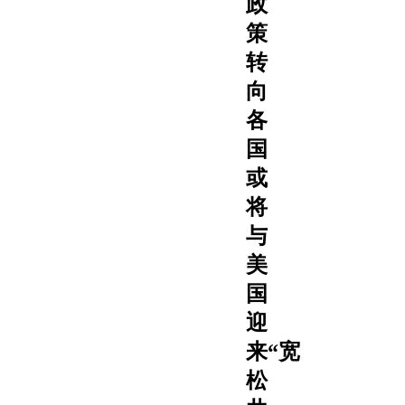
政
策
转
向
各
国
或
将
与
美
国
迎
来“宽
松