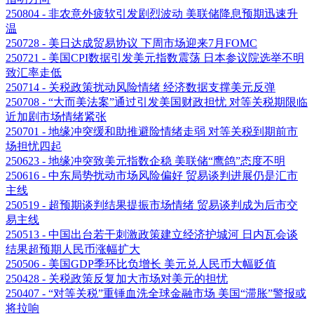
250804 - 非农意外疲软引发剧烈波动 美联储降息预期迅速升
温
250728 - 美日达成贸易协议 下周市场迎来7月FOMC
250721 - 美国CPI数据引发美元指数震荡 日本参议院选举不明
致汇率走低
250714 - 关税政策扰动风险情绪 经济数据支撑美元反弹
250708 - “大而美法案”通过引发美国财政担忧 对等关税期限临
近加剧市场情绪紧张
250701 - 地缘冲突缓和助推避险情绪走弱 对等关税到期前市
场担忧四起
250623 - 地缘冲突致美元指数企稳 美联储“鹰鸽”态度不明
250616 - 中东局势扰动市场风险偏好 贸易谈判进展仍是汇市
主线
250519 - 超预期谈判结果提振市场情绪 贸易谈判成为后市交
易主线
250513 - 中国出台若干刺激政策建立经济护城河 日内瓦会谈
结果超预期人民币涨幅扩大
250506 - 美国GDP季环比负增长 美元兑人民币大幅贬值
250428 - 关税政策反复加大市场对美元的担忧
250407 - “对等关税”重锤血洗全球金融市场 美国“滞胀”警报或
将拉响