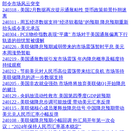
郎令市场风云突变
240318 - 美国2月数据再次提示通胀粘性 货币政策前景扑朔迷
离
240311 - 周五经济数据支持"经济软着陆"的预期 降息预期重新
抬头或令美元承压
240304 - PCE物价指数表现“平庸” 市场对于美国通胀偏离下行
轨道的担忧暂被缓解
240226 - 美联储降息预期减弱带来的市场震荡暂时平息 美元
本周涨势暂歇
240219 - 美国通胀数据引发市场震荡 年內降息概率及幅度待
持续观察
240212 - 节前美元对人民币高位震荡带来结汇良机 市场等待
美联储降息的进一步数据支持
240205 - 美国非农就业强劲 市场终将放弃美联储Q1开始降息
的赌注
240129 - 央妈放流动性救市 美国第四季度GDP超预期
240122 - 美联储降息步调可能放缓 带动美元汇率反弹
240115 - 美联储核心成员屡释放降息信号 中国降息预期带动
美元兑人民币汇率小幅反弹
240108 - 美联储降息预期小幅回调 外汇局开年第一次会
议：“2024年保持人民币汇率基本稳定"