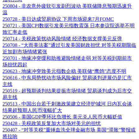
250804 - 非农意外疲软引发剧烈波动 美联储降息预期迅速升
温
250728 - 美日达成贸易协议 下周市场迎来7月FOMC
250721 - 美国CPI数据引发美元指数震荡 日本参议院选举不明
致汇率走低
250714 - 关税政策扰动风险情绪 经济数据支撑美元反弹
250708 - “大而美法案”通过引发美国财政担忧 对等关税期限临
近加剧市场情绪紧张
250701 - 地缘冲突缓和助推避险情绪走弱 对等关税到期前市
场担忧四起
250623 - 地缘冲突致美元指数企稳 美联储“鹰鸽”态度不明
250616 - 中东局势扰动市场风险偏好 贸易谈判进展仍是汇市
主线
250519 - 超预期谈判结果提振市场情绪 贸易谈判成为后市交
易主线
250513 - 中国出台若干刺激政策建立经济护城河 日内瓦会谈
结果超预期人民币涨幅扩大
250506 - 美国GDP季环比负增长 美元兑人民币大幅贬值
250428 - 关税政策反复加大市场对美元的担忧
250407 - “对等关税”重锤血洗全球金融市场 美国“滞胀”警报或
将拉响