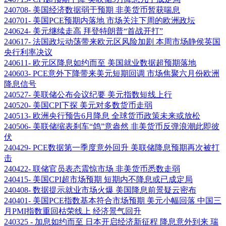
240708- 美国经济数据弱于预期 非美货币暂获喘息
240701- 美国PCE预期内落地 市场关注下周的欧洲政坛
240624- 美元继续走高 拜登特朗普“首战开打”
240617- 法国政坛动荡带来欧元区风险加剧 本周市场静侯英国
央行利率决议
240611- 欧元区降息如约而至 美国就业数据超预期落地
240603- PCE意外下降带来美元短期回调 市场焦聚六月份欧洲
降息信号
240527- 美联储公布会议纪要 美元指数短线上行
240520- 美国CPI下探 美元对多数货币走弱
240513- 欧洲央行预告6月降息 全球货币政策未来或放松
240506- 美联储缩表刹车“鸽”意盎然 非美货币反弹浪潮此即彼
伏
240429- PCE数据第一季度意外回升 美联储降息预期再次被打
击
240422- 联储官员表态震惊市场 非美货币悉数走弱
240415- 美国CPI超市场预期 短期内不降息或已成定局
240408- 数据提示就业市场火爆 美国降息前景疑云密布
240401- 美国PCE指数基本符合市场预期 美元小幅回落 中国三
月PMI指数重回枯荣线上 经济景气回升
240325 - 加息如约而至 日本开启经济新征程 降息意外到来 瑞