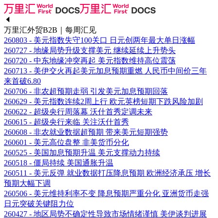
万里汇外贸B2B｜每周汇见
260803 - 美元指数失守100关口 日元创两年最大单日涨幅
260727 - 地缘局势升级支撑美元 继续延续上升势头
260720 - 中东地缘冲突再起 美元指数维持高位震荡
260713 - 美伊交火再起美元加息预期重燃 人民币中间价三年
来首破6.80
260706 - 非农超预期走弱 引发美元加息预期回落
260629 - 美元指数连续2周上行 欧元英榜短期下跌风险加剧
260622 - 超级央行周落幕 沃什首秀定调未来
260615 - 超级央行来临 关注沃什首秀
260608 - 非农就业数据超预期 带来美元短期强势
260601 - 美元高位盘整 非美货币分化
260525 - 美国加息预期升温 美元支撑动力持续
260518 - 僵局持续 美国通胀升温
260511 - 美元反弹 就业数据打压降息预期 欧洲经济承压 增长
预期大幅下调
260506 - 美元维持利率不变 降息预期严重分化 亚洲货币走强
日元突破关键阻力位
260427 - 地区局势不确定性导致市场情绪谨慎 美伊谈判进展