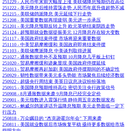
251229 - 人民币年末前大幅度上涨 美联储降息预期仍在高位
251222 - 美元降息后维持震荡走势 人民币年底升值超势不减
251215 - 美联储鸽派降息 美元延续下行走势
251208 - 美国重要数据再现疲弱 美元进一步承压
251201 - 美元降息预期反转上升 欧元英镑结束阴跌走势
251124 - 超预期就业数据提振美元 12月降息存在较大变数
251117 - 美国政府结束停摆 市场将迎来重要数据
251110 - 中美贸易摩擦缓和 美国政府即将结束停摆
251103 - 美联储鹰派降息 中美谈判取得进展
251027 - 通胀数据意外不及预期 10月降息几乎板上钉钉
251020 - 贸易摩擦缓和迹象显现 美国政府停摆延续
251013 - 贸易摩擦再起加剧 美国政府停摆期间的不确定性
250929 - 韧性数据带来美元多头势能 市场聚焦后续经济数据
250922 - 超级央行周结束 美英日议息决议纷纷落地
250915 - 美国降息预期维持高位 密切关注央行政策信号
250908 - 8月通胀数据来袭 9月降息已经完全定价
250901 - 美元指数进入震荡行情 静待周五非农数据发布
250825 - 鲍威尔鸽派讲话升温降息预期 美元走势面临一定下
行压力
250818 - 万众瞩目的 “杰克逊霍尔年会” 下周来袭
250811 - 美国就业数据后市场恢复平稳 亟待更多数据给市场
指明方向