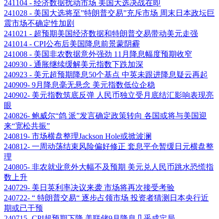
241104 - 经济数据扰动市场 美国大选决战在即
241028 - 美国大选将至”特朗普交易”充斥市场 周末日本政坛巨
震市场不确定性加剧
241021 - 超预期美国经济数据和特朗普交易带动美元走强
241014 - CPI公布后美国降息前景蒙阴霾
241008 - 美国非农数据意外强劲 11月降息幅度预期收窄
240930 - 通胀继续缓解美元指数下跌加深
240923 - 美元超预期降息50个基点 中英未跟进降息疑云再起
240909- 9月降息毫无悬念 美元指数低位企稳
240902- 美元指数筑底反弹 人民币独立受月底结汇影响表现亮
眼
240826- 鲍威尔“鸽 派”发言确定政策转向 各国或将与美国迎
来“宽松共振”
240819- 市场横盘整理Jackson Hole或掀波澜
240812- 一周动荡结束风险偏好修正 套息平仓暂缓日元横盘整
理
240805- 非农就业意外大幅不及预期 美元兑人民币跳水恐慌指
数上升
240729- 美日英利率决议来袭 市场将再次接受考验
240722- “ 特朗普交易“ 逐步占领市场 投资者猜测日本央行近
期或已干预
240715- CPI超预期下降 美联储9月降息几乎成定局