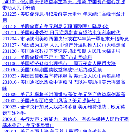
240102 - 假期周美债收益率主导美元走势 中国资产信心加强
带动人民币升值
231225 - 美联储降息持续发酵美元走弱 年末结汇高峰悄然开
启
231218 - 美联储宣布美元利息见顶 预测明年降息3次
231211 - 美国就业强劲 日元逆风翻盘有望结束负利率时代
231204 - 市场揣测美欧两国央行或在24年第一季度末开始降息
231127 - 内因成为主导 人民币资产升温助推人民币大幅走强
231120 - 美国通胀数据下落速度超出预期 人民币大幅走强
231113 - 美联储捉摸不定 年底汇市走势难料
231106 - 美国经济疑似出现拐点 上周五夜盘人民币大涨
231030 - 美国10年期国债收益率破5%后终似见顶
231023 - 美国国债收益率持续飙高 美元兑人民币再攀高峰
231016 - 美国通胀比想象中更顽固 巴以冲突助推美元再攀高
峰
231009 - 美元利率将长时间维持高位 美元资产收益率创新高
231002 - 美国政府面临关门风险？美元强势暂止
230925 - 全球央行加息大戏终将落幕 美元维持强势，欧元英
镑前途难料
230918 - 央行发声：有能力、有信心、有条件保持人民币汇率
基本稳定，美元涨势暂止
230911 - 美元全面上涨 美元兑人民币汇率突破新高