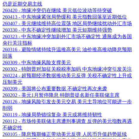
仍是近期交易主线
260420 - 地缘冲突仍在继续 美元低位波动等待突破
260413 - 中东地缘紧张局势缓和 美元指数回落至近期低位
260407 - 美元继续维持高位震荡 地区局势继续扰动外汇市场
260330 - 中东不确定性继续增加 美元短期维持强势
260323 - 中东地缘冲突加剧外汇市场不确定性 通胀成为各国
央行关注指标
260316 - 避险情绪持续升温推高美元 油价推高推动降息预期
回落
260309 - 中东地缘风险支撑美元
260302 - 特朗普对加征关税税率加码 中东地缘冲突引发关注
260224 - 超预期经济数据推动美元反弹 关税不确定性上升或
压制美元
260209 - 美国将公布重要数据 不确定性再次来袭
260202 - 美元1月暂停降息 特朗普提名新任美联储主席
260126 - 地缘风险引发去美元交易 美元主导地位可能进一步
削弱
260119 - 地缘局势错综复杂 美元或将维持韧性
260112 - 市场传美联储主席遭刑事调查 反弹的美元指数再遇
不确定性
260105 - 降息预期修正带动美元反弹 人民币升值趋势延续