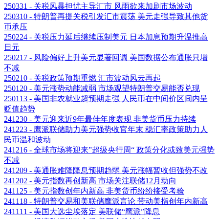
250331 - 关税风暴担忧主导汇市 风雨欲来加剧市场波动
250310 - 特朗普再提关税引发汇市震荡 美元走强导致其他货
币承压
250224 - 关税压力延后继续压制美元 日本加息预期升温推高
日元
250217 - 风险偏好上升美元显著回调 美国数据公布通胀只增
不减
250210 - 关税政策预期重燃 汇市波动风云再起
250120 - 美元涨势动能减弱 市场观望特朗普交易能否兑现
250113 - 美国非农就业超预期走强 人民币在中间价区间内呈
贬值趋势
241230 - 美元迎来近9年最佳年度表现 非美货币压力持续
241223 - 鹰派联储助力美元强势收官年末 稳汇率政策助力人
民币温和波动
241216 - 全球市场将迎来”超级央行周“ 政策分化或致美元强势
不减
241209 - 美通胀难降降息预期趋弱 美元涨幅暂收但强势不改
241202 - 美元指数再创新高 市场关注联储12月动向
241125 - 美元指数创年内新高 非美货币纷纷接受考验
241118 - 特朗普交易和美联储鹰派言论 带动美指创年内新高
241111 - 美国大选尘埃落定 美联储“鹰派”降息