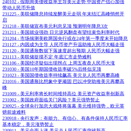
240102 - 假期周美债收益率主导美元走势 中国资产信心加强
带动人民币升值
231225 - 美联储降息持续发酵美元走弱 年末结汇高峰悄然开
启
231218 - 美联储宣布美元利息见顶 预测明年降息3次
231211 - 美国就业强劲 日元逆风翻盘有望结束负利率时代
231204 - 市场揣测美欧两国央行或在24年第一季度末开始降息
231127 - 内因成为主导 人民币资产升温助推人民币大幅走强
231120 - 美国通胀数据下落速度超出预期 人民币大幅走强
231113 - 美联储捉摸不定 年底汇市走势难料
231106 - 美国经济疑似出现拐点 上周五夜盘人民币大涨
231030 - 美国10年期国债收益率破5%后终似见顶
231023 - 美国国债收益率持续飙高 美元兑人民币再攀高峰
231016 - 美国通胀比想象中更顽固 巴以冲突助推美元再攀高
峰
231009 - 美元利率将长时间维持高位 美元资产收益率创新高
231002 - 美国政府面临关门风险？美元强势暂止
230925 - 全球央行加息大戏终将落幕 美元维持强势，欧元英
镑前途难料
230918 - 央行发声：有能力、有信心、有条件保持人民币汇率
基本稳定，美元涨势暂止
230911 - 美元全面上涨 美元兑人民币汇率突破新高