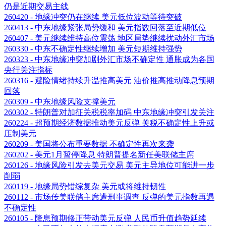
仍是近期交易主线
260420 - 地缘冲突仍在继续 美元低位波动等待突破
260413 - 中东地缘紧张局势缓和 美元指数回落至近期低位
260407 - 美元继续维持高位震荡 地区局势继续扰动外汇市场
260330 - 中东不确定性继续增加 美元短期维持强势
260323 - 中东地缘冲突加剧外汇市场不确定性 通胀成为各国
央行关注指标
260316 - 避险情绪持续升温推高美元 油价推高推动降息预期
回落
260309 - 中东地缘风险支撑美元
260302 - 特朗普对加征关税税率加码 中东地缘冲突引发关注
260224 - 超预期经济数据推动美元反弹 关税不确定性上升或
压制美元
260209 - 美国将公布重要数据 不确定性再次来袭
260202 - 美元1月暂停降息 特朗普提名新任美联储主席
260126 - 地缘风险引发去美元交易 美元主导地位可能进一步
削弱
260119 - 地缘局势错综复杂 美元或将维持韧性
260112 - 市场传美联储主席遭刑事调查 反弹的美元指数再遇
不确定性
260105 - 降息预期修正带动美元反弹 人民币升值趋势延续