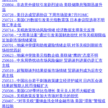
250804 - 非农意外疲软引发剧烈波动 美联储降息预期迅速升
温
250728 - 美日达成贸易协议 下周市场迎来7月FOMC
250721 - 美国CPI数据引发美元指数震荡 日本参议院选举不明
致汇率走低
250714 - 关税政策扰动风险情绪 经济数据支撑美元反弹
250708 - “大而美法案”通过引发美国财政担忧 对等关税期限临
近加剧市场情绪紧张
250701 - 地缘冲突缓和助推避险情绪走弱 对等关税到期前市
场担忧四起
250623 - 地缘冲突致美元指数企稳 美联储“鹰鸽”态度不明
250616 - 中东局势扰动市场风险偏好 贸易谈判进展仍是汇市
主线
250519 - 超预期谈判结果提振市场情绪 贸易谈判成为后市交
易主线
250513 - 中国出台若干刺激政策建立经济护城河 日内瓦会谈
结果超预期人民币涨幅扩大
250506 - 美国GDP季环比负增长 美元兑人民币大幅贬值
250428 - 关税政策反复加大市场对美元的担忧
250407 - “对等关税”重锤血洗全球金融市场 美国“滞胀”警报或
将拉响