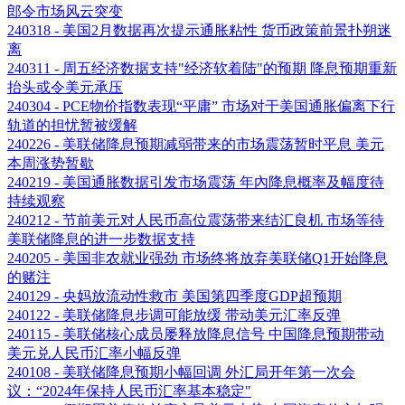
郎令市场风云突变
240318 - 美国2月数据再次提示通胀粘性 货币政策前景扑朔迷
离
240311 - 周五经济数据支持"经济软着陆"的预期 降息预期重新
抬头或令美元承压
240304 - PCE物价指数表现“平庸” 市场对于美国通胀偏离下行
轨道的担忧暂被缓解
240226 - 美联储降息预期减弱带来的市场震荡暂时平息 美元
本周涨势暂歇
240219 - 美国通胀数据引发市场震荡 年內降息概率及幅度待
持续观察
240212 - 节前美元对人民币高位震荡带来结汇良机 市场等待
美联储降息的进一步数据支持
240205 - 美国非农就业强劲 市场终将放弃美联储Q1开始降息
的赌注
240129 - 央妈放流动性救市 美国第四季度GDP超预期
240122 - 美联储降息步调可能放缓 带动美元汇率反弹
240115 - 美联储核心成员屡释放降息信号 中国降息预期带动
美元兑人民币汇率小幅反弹
240108 - 美联储降息预期小幅回调 外汇局开年第一次会
议：“2024年保持人民币汇率基本稳定"