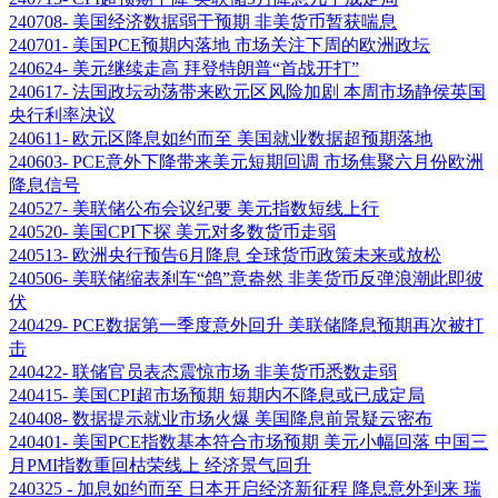
240708- 美国经济数据弱于预期 非美货币暂获喘息
240701- 美国PCE预期内落地 市场关注下周的欧洲政坛
240624- 美元继续走高 拜登特朗普“首战开打”
240617- 法国政坛动荡带来欧元区风险加剧 本周市场静侯英国
央行利率决议
240611- 欧元区降息如约而至 美国就业数据超预期落地
240603- PCE意外下降带来美元短期回调 市场焦聚六月份欧洲
降息信号
240527- 美联储公布会议纪要 美元指数短线上行
240520- 美国CPI下探 美元对多数货币走弱
240513- 欧洲央行预告6月降息 全球货币政策未来或放松
240506- 美联储缩表刹车“鸽”意盎然 非美货币反弹浪潮此即彼
伏
240429- PCE数据第一季度意外回升 美联储降息预期再次被打
击
240422- 联储官员表态震惊市场 非美货币悉数走弱
240415- 美国CPI超市场预期 短期内不降息或已成定局
240408- 数据提示就业市场火爆 美国降息前景疑云密布
240401- 美国PCE指数基本符合市场预期 美元小幅回落 中国三
月PMI指数重回枯荣线上 经济景气回升
240325 - 加息如约而至 日本开启经济新征程 降息意外到来 瑞