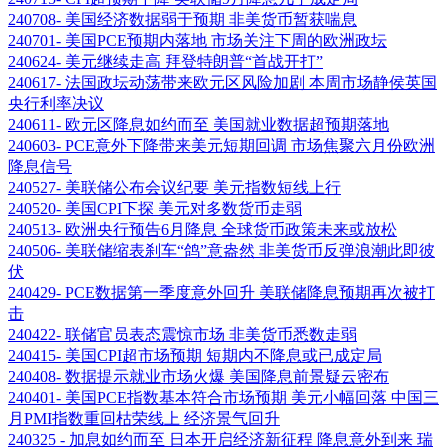
240708- 美国经济数据弱于预期 非美货币暂获喘息
240701- 美国PCE预期内落地 市场关注下周的欧洲政坛
240624- 美元继续走高 拜登特朗普“首战开打”
240617- 法国政坛动荡带来欧元区风险加剧 本周市场静侯英国
央行利率决议
240611- 欧元区降息如约而至 美国就业数据超预期落地
240603- PCE意外下降带来美元短期回调 市场焦聚六月份欧洲
降息信号
240527- 美联储公布会议纪要 美元指数短线上行
240520- 美国CPI下探 美元对多数货币走弱
240513- 欧洲央行预告6月降息 全球货币政策未来或放松
240506- 美联储缩表刹车“鸽”意盎然 非美货币反弹浪潮此即彼
伏
240429- PCE数据第一季度意外回升 美联储降息预期再次被打
击
240422- 联储官员表态震惊市场 非美货币悉数走弱
240415- 美国CPI超市场预期 短期内不降息或已成定局
240408- 数据提示就业市场火爆 美国降息前景疑云密布
240401- 美国PCE指数基本符合市场预期 美元小幅回落 中国三
月PMI指数重回枯荣线上 经济景气回升
240325 - 加息如约而至 日本开启经济新征程 降息意外到来 瑞