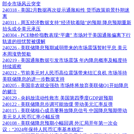
郎令市场风云突变
240318 - 美国2月数据再次提示通胀粘性 货币政策前景扑朔迷
离
240311 - 周五经济数据支持"经济软着陆"的预期 降息预期重新
抬头或令美元承压
240304 - PCE物价指数表现“平庸” 市场对于美国通胀偏离下行
轨道的担忧暂被缓解
240226 - 美联储降息预期减弱带来的市场震荡暂时平息 美元
本周涨势暂歇
240219 - 美国通胀数据引发市场震荡 年內降息概率及幅度待
持续观察
240212 - 节前美元对人民币高位震荡带来结汇良机 市场等待
美联储降息的进一步数据支持
240205 - 美国非农就业强劲 市场终将放弃美联储Q1开始降息
的赌注
240129 - 央妈放流动性救市 美国第四季度GDP超预期
240122 - 美联储降息步调可能放缓 带动美元汇率反弹
240115 - 美联储核心成员屡释放降息信号 中国降息预期带动
美元兑人民币汇率小幅反弹
240108 - 美联储降息预期小幅回调 外汇局开年第一次会
议：“2024年保持人民币汇率基本稳定"