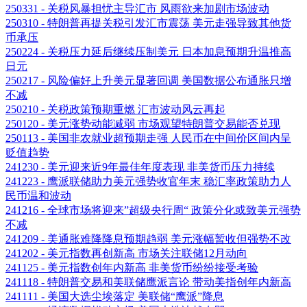
250331 - 关税风暴担忧主导汇市 风雨欲来加剧市场波动
250310 - 特朗普再提关税引发汇市震荡 美元走强导致其他货
币承压
250224 - 关税压力延后继续压制美元 日本加息预期升温推高
日元
250217 - 风险偏好上升美元显著回调 美国数据公布通胀只增
不减
250210 - 关税政策预期重燃 汇市波动风云再起
250120 - 美元涨势动能减弱 市场观望特朗普交易能否兑现
250113 - 美国非农就业超预期走强 人民币在中间价区间内呈
贬值趋势
241230 - 美元迎来近9年最佳年度表现 非美货币压力持续
241223 - 鹰派联储助力美元强势收官年末 稳汇率政策助力人
民币温和波动
241216 - 全球市场将迎来”超级央行周“ 政策分化或致美元强势
不减
241209 - 美通胀难降降息预期趋弱 美元涨幅暂收但强势不改
241202 - 美元指数再创新高 市场关注联储12月动向
241125 - 美元指数创年内新高 非美货币纷纷接受考验
241118 - 特朗普交易和美联储鹰派言论 带动美指创年内新高
241111 - 美国大选尘埃落定 美联储“鹰派”降息