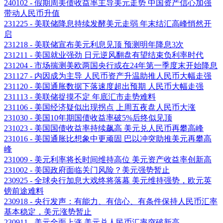
240102 - 假期周美债收益率主导美元走势 中国资产信心加强
带动人民币升值
231225 - 美联储降息持续发酵美元走弱 年末结汇高峰悄然开
启
231218 - 美联储宣布美元利息见顶 预测明年降息3次
231211 - 美国就业强劲 日元逆风翻盘有望结束负利率时代
231204 - 市场揣测美欧两国央行或在24年第一季度末开始降息
231127 - 内因成为主导 人民币资产升温助推人民币大幅走强
231120 - 美国通胀数据下落速度超出预期 人民币大幅走强
231113 - 美联储捉摸不定 年底汇市走势难料
231106 - 美国经济疑似出现拐点 上周五夜盘人民币大涨
231030 - 美国10年期国债收益率破5%后终似见顶
231023 - 美国国债收益率持续飙高 美元兑人民币再攀高峰
231016 - 美国通胀比想象中更顽固 巴以冲突助推美元再攀高
峰
231009 - 美元利率将长时间维持高位 美元资产收益率创新高
231002 - 美国政府面临关门风险？美元强势暂止
230925 - 全球央行加息大戏终将落幕 美元维持强势，欧元英
镑前途难料
230918 - 央行发声：有能力、有信心、有条件保持人民币汇率
基本稳定，美元涨势暂止
230911 - 美元全面上涨 美元兑人民币汇率突破新高