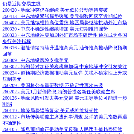
仍是近期交易主线
260420 - 地缘冲突仍在继续 美元低位波动等待突破
260413 - 中东地缘紧张局势缓和 美元指数回落至近期低位
260407 - 美元继续维持高位震荡 地区局势继续扰动外汇市场
260330 - 中东不确定性继续增加 美元短期维持强势
260323 - 中东地缘冲突加剧外汇市场不确定性 通胀成为各国
央行关注指标
260316 - 避险情绪持续升温推高美元 油价推高推动降息预期
回落
260309 - 中东地缘风险支撑美元
260302 - 特朗普对加征关税税率加码 中东地缘冲突引发关注
260224 - 超预期经济数据推动美元反弹 关税不确定性上升或
压制美元
260209 - 美国将公布重要数据 不确定性再次来袭
260202 - 美元1月暂停降息 特朗普提名新任美联储主席
260126 - 地缘风险引发去美元交易 美元主导地位可能进一步
削弱
260119 - 地缘局势错综复杂 美元或将维持韧性
260112 - 市场传美联储主席遭刑事调查 反弹的美元指数再遇
不确定性
260105 - 降息预期修正带动美元反弹 人民币升值趋势延续