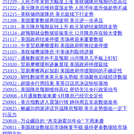
251229 - 人民币年末前大幅度上涨 美联储降息预期仍在高位
251222 - 美元降息后维持震荡走势 人民币年底升值超势不减
251215 - 美联储鸽派降息 美元延续下行走势
251208 - 美国重要数据再现疲弱 美元进一步承压
251201 - 美元降息预期反转上升 欧元英镑结束阴跌走势
251124 - 超预期就业数据提振美元 12月降息存在较大变数
251117 - 美国政府结束停摆 市场将迎来重要数据
251110 - 中美贸易摩擦缓和 美国政府即将结束停摆
251103 - 美联储鹰派降息 中美谈判取得进展
251027 - 通胀数据意外不及预期 10月降息几乎板上钉钉
251020 - 贸易摩擦缓和迹象显现 美国政府停摆延续
251013 - 贸易摩擦再起加剧 美国政府停摆期间的不确定性
250929 - 韧性数据带来美元多头势能 市场聚焦后续经济数据
250922 - 超级央行周结束 美英日议息决议纷纷落地
250915 - 美国降息预期维持高位 密切关注央行政策信号
250908 - 8月通胀数据来袭 9月降息已经完全定价
250901 - 美元指数进入震荡行情 静待周五非农数据发布
250825 - 鲍威尔鸽派讲话升温降息预期 美元走势面临一定下
行压力
250818 - 万众瞩目的 “杰克逊霍尔年会” 下周来袭
250811 - 美国就业数据后市场恢复平稳 亟待更多数据给市场
指明方向