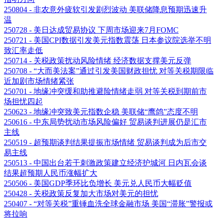
250804 - 非农意外疲软引发剧烈波动 美联储降息预期迅速升
温
250728 - 美日达成贸易协议 下周市场迎来7月FOMC
250721 - 美国CPI数据引发美元指数震荡 日本参议院选举不明
致汇率走低
250714 - 关税政策扰动风险情绪 经济数据支撑美元反弹
250708 - “大而美法案”通过引发美国财政担忧 对等关税期限临
近加剧市场情绪紧张
250701 - 地缘冲突缓和助推避险情绪走弱 对等关税到期前市
场担忧四起
250623 - 地缘冲突致美元指数企稳 美联储“鹰鸽”态度不明
250616 - 中东局势扰动市场风险偏好 贸易谈判进展仍是汇市
主线
250519 - 超预期谈判结果提振市场情绪 贸易谈判成为后市交
易主线
250513 - 中国出台若干刺激政策建立经济护城河 日内瓦会谈
结果超预期人民币涨幅扩大
250506 - 美国GDP季环比负增长 美元兑人民币大幅贬值
250428 - 关税政策反复加大市场对美元的担忧
250407 - “对等关税”重锤血洗全球金融市场 美国“滞胀”警报或
将拉响