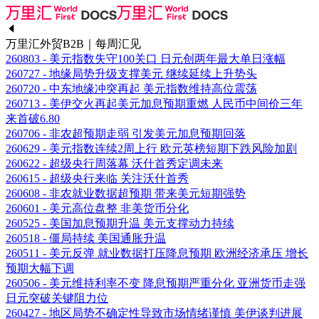
万里汇外贸B2B｜每周汇见
260803 - 美元指数失守100关口 日元创两年最大单日涨幅
260727 - 地缘局势升级支撑美元 继续延续上升势头
260720 - 中东地缘冲突再起 美元指数维持高位震荡
260713 - 美伊交火再起美元加息预期重燃 人民币中间价三年
来首破6.80
260706 - 非农超预期走弱 引发美元加息预期回落
260629 - 美元指数连续2周上行 欧元英榜短期下跌风险加剧
260622 - 超级央行周落幕 沃什首秀定调未来
260615 - 超级央行来临 关注沃什首秀
260608 - 非农就业数据超预期 带来美元短期强势
260601 - 美元高位盘整 非美货币分化
260525 - 美国加息预期升温 美元支撑动力持续
260518 - 僵局持续 美国通胀升温
260511 - 美元反弹 就业数据打压降息预期 欧洲经济承压 增长
预期大幅下调
260506 - 美元维持利率不变 降息预期严重分化 亚洲货币走强
日元突破关键阻力位
260427 - 地区局势不确定性导致市场情绪谨慎 美伊谈判进展