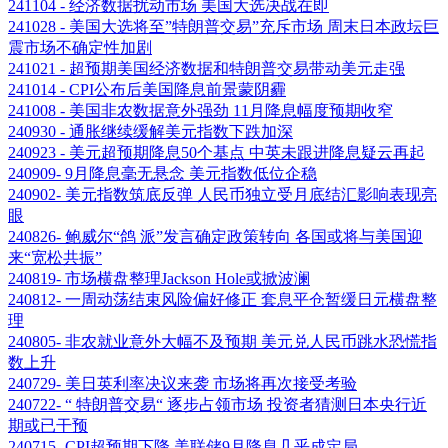
241104 - 经济数据扰动市场 美国大选决战在即
241028 - 美国大选将至”特朗普交易”充斥市场 周末日本政坛巨
震市场不确定性加剧
241021 - 超预期美国经济数据和特朗普交易带动美元走强
241014 - CPI公布后美国降息前景蒙阴霾
241008 - 美国非农数据意外强劲 11月降息幅度预期收窄
240930 - 通胀继续缓解美元指数下跌加深
240923 - 美元超预期降息50个基点 中英未跟进降息疑云再起
240909- 9月降息毫无悬念 美元指数低位企稳
240902- 美元指数筑底反弹 人民币独立受月底结汇影响表现亮
眼
240826- 鲍威尔“鸽 派”发言确定政策转向 各国或将与美国迎
来“宽松共振”
240819- 市场横盘整理Jackson Hole或掀波澜
240812- 一周动荡结束风险偏好修正 套息平仓暂缓日元横盘整
理
240805- 非农就业意外大幅不及预期 美元兑人民币跳水恐慌指
数上升
240729- 美日英利率决议来袭 市场将再次接受考验
240722- “ 特朗普交易“ 逐步占领市场 投资者猜测日本央行近
期或已干预
240715- CPI超预期下降 美联储9月降息几乎成定局