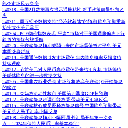
郎令市场风云突变
240318 - 美国2月数据再次提示通胀粘性 货币政策前景扑朔迷
离
240311 - 周五经济数据支持"经济软着陆"的预期 降息预期重新
抬头或令美元承压
240304 - PCE物价指数表现“平庸” 市场对于美国通胀偏离下行
轨道的担忧暂被缓解
240226 - 美联储降息预期减弱带来的市场震荡暂时平息 美元
本周涨势暂歇
240219 - 美国通胀数据引发市场震荡 年內降息概率及幅度待
持续观察
240212 - 节前美元对人民币高位震荡带来结汇良机 市场等待
美联储降息的进一步数据支持
240205 - 美国非农就业强劲 市场终将放弃美联储Q1开始降息
的赌注
240129 - 央妈放流动性救市 美国第四季度GDP超预期
240122 - 美联储降息步调可能放缓 带动美元汇率反弹
240115 - 美联储核心成员屡释放降息信号 中国降息预期带动
美元兑人民币汇率小幅反弹
240108 - 美联储降息预期小幅回调 外汇局开年第一次会
议：“2024年保持人民币汇率基本稳定"