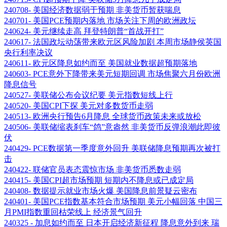
240708- 美国经济数据弱于预期 非美货币暂获喘息
240701- 美国PCE预期内落地 市场关注下周的欧洲政坛
240624- 美元继续走高 拜登特朗普“首战开打”
240617- 法国政坛动荡带来欧元区风险加剧 本周市场静侯英国
央行利率决议
240611- 欧元区降息如约而至 美国就业数据超预期落地
240603- PCE意外下降带来美元短期回调 市场焦聚六月份欧洲
降息信号
240527- 美联储公布会议纪要 美元指数短线上行
240520- 美国CPI下探 美元对多数货币走弱
240513- 欧洲央行预告6月降息 全球货币政策未来或放松
240506- 美联储缩表刹车“鸽”意盎然 非美货币反弹浪潮此即彼
伏
240429- PCE数据第一季度意外回升 美联储降息预期再次被打
击
240422- 联储官员表态震惊市场 非美货币悉数走弱
240415- 美国CPI超市场预期 短期内不降息或已成定局
240408- 数据提示就业市场火爆 美国降息前景疑云密布
240401- 美国PCE指数基本符合市场预期 美元小幅回落 中国三
月PMI指数重回枯荣线上 经济景气回升
240325 - 加息如约而至 日本开启经济新征程 降息意外到来 瑞