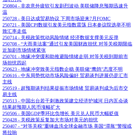
250804 - 非农意外疲软引发剧烈波动 美联储降息预期迅速升
温
250728 - 美日达成贸易协议 下周市场迎来7月FOMC
250721 - 美国CPI数据引发美元指数震荡 日本参议院选举不明
致汇率走低
250714 - 关税政策扰动风险情绪 经济数据支撑美元反弹
250708 - “大而美法案”通过引发美国财政担忧 对等关税期限临
近加剧市场情绪紧张
250701 - 地缘冲突缓和助推避险情绪走弱 对等关税到期前市
场担忧四起
250623 - 地缘冲突致美元指数企稳 美联储“鹰鸽”态度不明
250616 - 中东局势扰动市场风险偏好 贸易谈判进展仍是汇市
主线
250519 - 超预期谈判结果提振市场情绪 贸易谈判成为后市交
易主线
250513 - 中国出台若干刺激政策建立经济护城河 日内瓦会谈
结果超预期人民币涨幅扩大
250506 - 美国GDP季环比负增长 美元兑人民币大幅贬值
250428 - 关税政策反复加大市场对美元的担忧
250407 - “对等关税”重锤血洗全球金融市场 美国“滞胀”警报或
将拉响