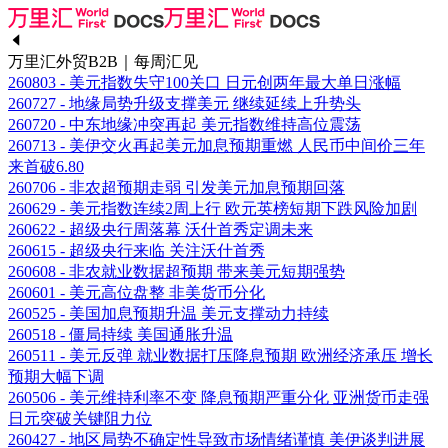
万里汇外贸B2B｜每周汇见
260803 - 美元指数失守100关口 日元创两年最大单日涨幅
260727 - 地缘局势升级支撑美元 继续延续上升势头
260720 - 中东地缘冲突再起 美元指数维持高位震荡
260713 - 美伊交火再起美元加息预期重燃 人民币中间价三年
来首破6.80
260706 - 非农超预期走弱 引发美元加息预期回落
260629 - 美元指数连续2周上行 欧元英榜短期下跌风险加剧
260622 - 超级央行周落幕 沃什首秀定调未来
260615 - 超级央行来临 关注沃什首秀
260608 - 非农就业数据超预期 带来美元短期强势
260601 - 美元高位盘整 非美货币分化
260525 - 美国加息预期升温 美元支撑动力持续
260518 - 僵局持续 美国通胀升温
260511 - 美元反弹 就业数据打压降息预期 欧洲经济承压 增长
预期大幅下调
260506 - 美元维持利率不变 降息预期严重分化 亚洲货币走强
日元突破关键阻力位
260427 - 地区局势不确定性导致市场情绪谨慎 美伊谈判进展