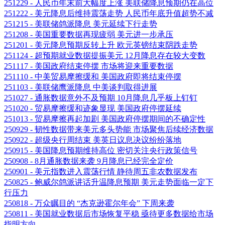
251229 - 人民币年末前大幅度上涨 美联储降息预期仍在高位
251222 - 美元降息后维持震荡走势 人民币年底升值超势不减
251215 - 美联储鸽派降息 美元延续下行走势
251208 - 美国重要数据再现疲弱 美元进一步承压
251201 - 美元降息预期反转上升 欧元英镑结束阴跌走势
251124 - 超预期就业数据提振美元 12月降息存在较大变数
251117 - 美国政府结束停摆 市场将迎来重要数据
251110 - 中美贸易摩擦缓和 美国政府即将结束停摆
251103 - 美联储鹰派降息 中美谈判取得进展
251027 - 通胀数据意外不及预期 10月降息几乎板上钉钉
251020 - 贸易摩擦缓和迹象显现 美国政府停摆延续
251013 - 贸易摩擦再起加剧 美国政府停摆期间的不确定性
250929 - 韧性数据带来美元多头势能 市场聚焦后续经济数据
250922 - 超级央行周结束 美英日议息决议纷纷落地
250915 - 美国降息预期维持高位 密切关注央行政策信号
250908 - 8月通胀数据来袭 9月降息已经完全定价
250901 - 美元指数进入震荡行情 静待周五非农数据发布
250825 - 鲍威尔鸽派讲话升温降息预期 美元走势面临一定下
行压力
250818 - 万众瞩目的 “杰克逊霍尔年会” 下周来袭
250811 - 美国就业数据后市场恢复平稳 亟待更多数据给市场
指明方向