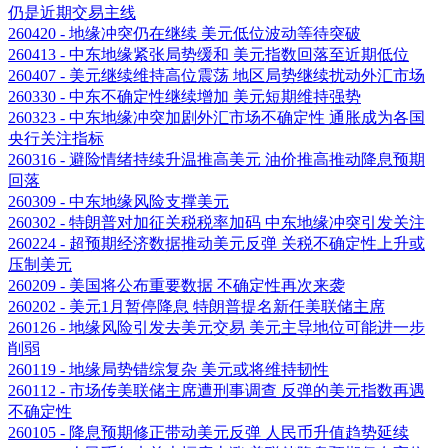
仍是近期交易主线
260420 - 地缘冲突仍在继续 美元低位波动等待突破
260413 - 中东地缘紧张局势缓和 美元指数回落至近期低位
260407 - 美元继续维持高位震荡 地区局势继续扰动外汇市场
260330 - 中东不确定性继续增加 美元短期维持强势
260323 - 中东地缘冲突加剧外汇市场不确定性 通胀成为各国
央行关注指标
260316 - 避险情绪持续升温推高美元 油价推高推动降息预期
回落
260309 - 中东地缘风险支撑美元
260302 - 特朗普对加征关税税率加码 中东地缘冲突引发关注
260224 - 超预期经济数据推动美元反弹 关税不确定性上升或
压制美元
260209 - 美国将公布重要数据 不确定性再次来袭
260202 - 美元1月暂停降息 特朗普提名新任美联储主席
260126 - 地缘风险引发去美元交易 美元主导地位可能进一步
削弱
260119 - 地缘局势错综复杂 美元或将维持韧性
260112 - 市场传美联储主席遭刑事调查 反弹的美元指数再遇
不确定性
260105 - 降息预期修正带动美元反弹 人民币升值趋势延续