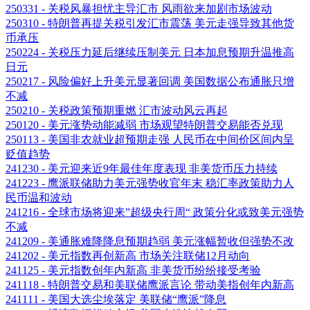
250331 - 关税风暴担忧主导汇市 风雨欲来加剧市场波动
250310 - 特朗普再提关税引发汇市震荡 美元走强导致其他货
币承压
250224 - 关税压力延后继续压制美元 日本加息预期升温推高
日元
250217 - 风险偏好上升美元显著回调 美国数据公布通胀只增
不减
250210 - 关税政策预期重燃 汇市波动风云再起
250120 - 美元涨势动能减弱 市场观望特朗普交易能否兑现
250113 - 美国非农就业超预期走强 人民币在中间价区间内呈
贬值趋势
241230 - 美元迎来近9年最佳年度表现 非美货币压力持续
241223 - 鹰派联储助力美元强势收官年末 稳汇率政策助力人
民币温和波动
241216 - 全球市场将迎来”超级央行周“ 政策分化或致美元强势
不减
241209 - 美通胀难降降息预期趋弱 美元涨幅暂收但强势不改
241202 - 美元指数再创新高 市场关注联储12月动向
241125 - 美元指数创年内新高 非美货币纷纷接受考验
241118 - 特朗普交易和美联储鹰派言论 带动美指创年内新高
241111 - 美国大选尘埃落定 美联储“鹰派”降息