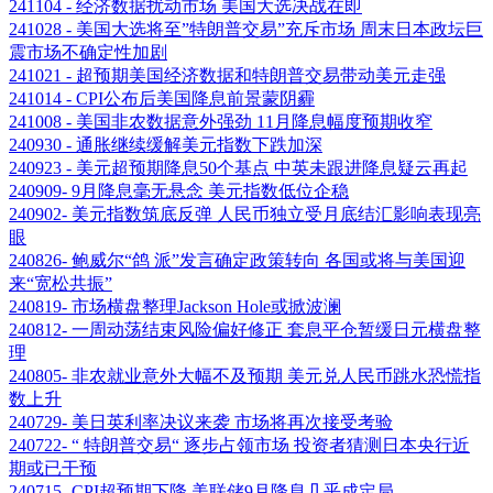
241104 - 经济数据扰动市场 美国大选决战在即
241028 - 美国大选将至”特朗普交易”充斥市场 周末日本政坛巨
震市场不确定性加剧
241021 - 超预期美国经济数据和特朗普交易带动美元走强
241014 - CPI公布后美国降息前景蒙阴霾
241008 - 美国非农数据意外强劲 11月降息幅度预期收窄
240930 - 通胀继续缓解美元指数下跌加深
240923 - 美元超预期降息50个基点 中英未跟进降息疑云再起
240909- 9月降息毫无悬念 美元指数低位企稳
240902- 美元指数筑底反弹 人民币独立受月底结汇影响表现亮
眼
240826- 鲍威尔“鸽 派”发言确定政策转向 各国或将与美国迎
来“宽松共振”
240819- 市场横盘整理Jackson Hole或掀波澜
240812- 一周动荡结束风险偏好修正 套息平仓暂缓日元横盘整
理
240805- 非农就业意外大幅不及预期 美元兑人民币跳水恐慌指
数上升
240729- 美日英利率决议来袭 市场将再次接受考验
240722- “ 特朗普交易“ 逐步占领市场 投资者猜测日本央行近
期或已干预
240715- CPI超预期下降 美联储9月降息几乎成定局