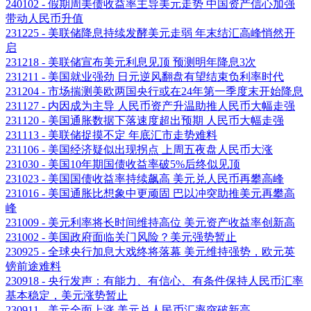
240102 - 假期周美债收益率主导美元走势 中国资产信心加强
带动人民币升值
231225 - 美联储降息持续发酵美元走弱 年末结汇高峰悄然开
启
231218 - 美联储宣布美元利息见顶 预测明年降息3次
231211 - 美国就业强劲 日元逆风翻盘有望结束负利率时代
231204 - 市场揣测美欧两国央行或在24年第一季度末开始降息
231127 - 内因成为主导 人民币资产升温助推人民币大幅走强
231120 - 美国通胀数据下落速度超出预期 人民币大幅走强
231113 - 美联储捉摸不定 年底汇市走势难料
231106 - 美国经济疑似出现拐点 上周五夜盘人民币大涨
231030 - 美国10年期国债收益率破5%后终似见顶
231023 - 美国国债收益率持续飙高 美元兑人民币再攀高峰
231016 - 美国通胀比想象中更顽固 巴以冲突助推美元再攀高
峰
231009 - 美元利率将长时间维持高位 美元资产收益率创新高
231002 - 美国政府面临关门风险？美元强势暂止
230925 - 全球央行加息大戏终将落幕 美元维持强势，欧元英
镑前途难料
230918 - 央行发声：有能力、有信心、有条件保持人民币汇率
基本稳定，美元涨势暂止
230911 - 美元全面上涨 美元兑人民币汇率突破新高