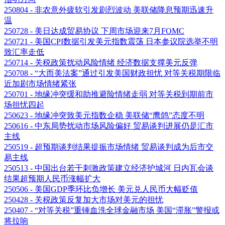
250804 - 非农意外疲软引发剧烈波动 美联储降息预期迅速升
温
250728 - 美日达成贸易协议 下周市场迎来7月FOMC
250721 - 美国CPI数据引发美元指数震荡 日本参议院选举不明
致汇率走低
250714 - 关税政策扰动风险情绪 经济数据支撑美元反弹
250708 - “大而美法案”通过引发美国财政担忧 对等关税期限临
近加剧市场情绪紧张
250701 - 地缘冲突缓和助推避险情绪走弱 对等关税到期前市
场担忧四起
250623 - 地缘冲突致美元指数企稳 美联储“鹰鸽”态度不明
250616 - 中东局势扰动市场风险偏好 贸易谈判进展仍是汇市
主线
250519 - 超预期谈判结果提振市场情绪 贸易谈判成为后市交
易主线
250513 - 中国出台若干刺激政策建立经济护城河 日内瓦会谈
结果超预期人民币涨幅扩大
250506 - 美国GDP季环比负增长 美元兑人民币大幅贬值
250428 - 关税政策反复加大市场对美元的担忧
250407 - “对等关税”重锤血洗全球金融市场 美国“滞胀”警报或
将拉响