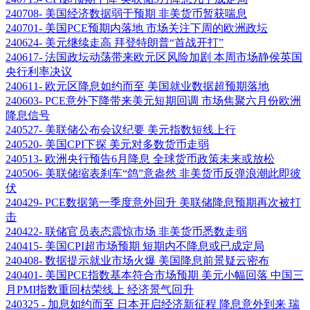
240708- 美国经济数据弱于预期 非美货币暂获喘息
240701- 美国PCE预期内落地 市场关注下周的欧洲政坛
240624- 美元继续走高 拜登特朗普“首战开打”
240617- 法国政坛动荡带来欧元区风险加剧 本周市场静侯英国
央行利率决议
240611- 欧元区降息如约而至 美国就业数据超预期落地
240603- PCE意外下降带来美元短期回调 市场焦聚六月份欧洲
降息信号
240527- 美联储公布会议纪要 美元指数短线上行
240520- 美国CPI下探 美元对多数货币走弱
240513- 欧洲央行预告6月降息 全球货币政策未来或放松
240506- 美联储缩表刹车“鸽”意盎然 非美货币反弹浪潮此即彼
伏
240429- PCE数据第一季度意外回升 美联储降息预期再次被打
击
240422- 联储官员表态震惊市场 非美货币悉数走弱
240415- 美国CPI超市场预期 短期内不降息或已成定局
240408- 数据提示就业市场火爆 美国降息前景疑云密布
240401- 美国PCE指数基本符合市场预期 美元小幅回落 中国三
月PMI指数重回枯荣线上 经济景气回升
240325 - 加息如约而至 日本开启经济新征程 降息意外到来 瑞