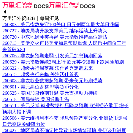
万里汇外贸B2B｜每周汇见
260803 - 美元指数失守100关口 日元创两年最大单日涨幅
260727 - 地缘局势升级支撑美元 继续延续上升势头
260720 - 中东地缘冲突再起 美元指数维持高位震荡
260713 - 美伊交火再起美元加息预期重燃 人民币中间价三年
来首破6.80
260706 - 非农超预期走弱 引发美元加息预期回落
260629 - 美元指数连续2周上行 欧元英榜短期下跌风险加剧
260622 - 超级央行周落幕 沃什首秀定调未来
260615 - 超级央行来临 关注沃什首秀
260608 - 非农就业数据超预期 带来美元短期强势
260601 - 美元高位盘整 非美货币分化
260525 - 美国加息预期升温 美元支撑动力持续
260518 - 僵局持续 美国通胀升温
260511 - 美元反弹 就业数据打压降息预期 欧洲经济承压 增长
预期大幅下调
260506 - 美元维持利率不变 降息预期严重分化 亚洲货币走强
日元突破关键阻力位
260427 - 地区局势不确定性导致市场情绪谨慎 美伊谈判进展