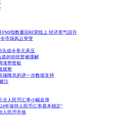
伏
击
三月PMI指数重回枯荣线上 经济景气回升
瑞郎令市场风云突变
离
新抬头或令美元承压
下行轨道的担忧暂被缓解
本周涨势暂歇
持续观察
待美联储降息的进一步数据支持
的赌注
动美元兑人民币汇率小幅反弹
2024年保持人民币汇率基本稳定"
带动人民币升值