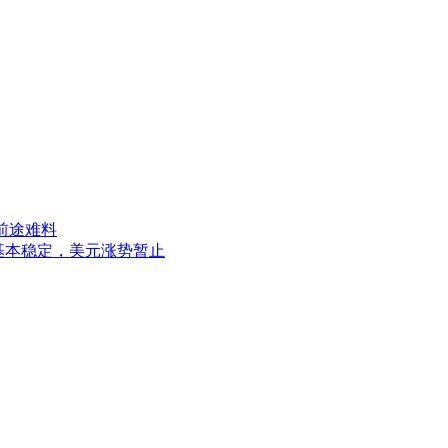
镑前途难料
率基本稳定，美元涨势暂止