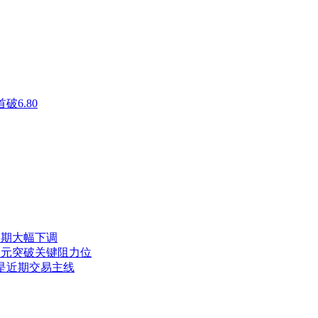
破6.80
长预期大幅下调
 日元突破关键阻力位
仍是近期交易主线