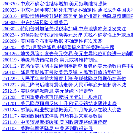
260330 - 中东不确定性继续增加 美元短期维持强势
260323 - 中东地缘冲突加剧外汇市场不确定性 通胀成为各国
260316 - 避险情绪持续升温推高美元 油价推高推动降息预期回
260309 - 中东地缘风险支撑美元
260302 - 特朗普对加征关税税率加码 中东地缘冲突引发关注
260224 - 超预期经济数据推动美元反弹 关税不确定性上升或
260209 - 美国将公布重要数据 不确定性再次来袭
260202 - 美元1月暂停降息 特朗普提名新任美联储主席
260126 - 地缘风险引发去美元交易 美元主导地位可能进一步削
260119 - 地缘局势错综复杂 美元或将维持韧性
260112 - 市场传美联储主席遭刑事调查 反弹的美元指数再遇
260105 - 降息预期修正带动美元反弹 人民币升值趋势延续
251229 - 人民币年末前大幅度上涨 美联储降息预期仍在高位
251222 - 美元降息后维持震荡走势 人民币年底升值超势不减
251215 - 美联储鸽派降息 美元延续下行走势
251208 - 美国重要数据再现疲弱 美元进一步承压
251201 - 美元降息预期反转上升 欧元英镑结束阴跌走势
251124 - 超预期就业数据提振美元 12月降息存在较大变数
251117 - 美国政府结束停摆 市场将迎来重要数据
251110 - 中美贸易摩擦缓和 美国政府即将结束停摆
251103 - 美联储鹰派降息 中美谈判取得进展