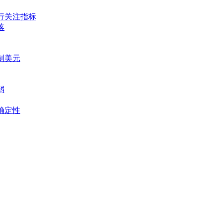
央行关注指标
落
压制美元
弱
不确定性