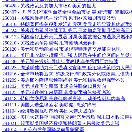
250428 - 关税政策反复加大市场对美元的担忧
250407 - “对等关税”重锤血洗全球金融市场 美国“滞胀”警报或
250331 - 关税风暴担忧主导汇市 风雨欲来加剧市场波动
250310 - 特朗普再提关税引发汇市震荡 美元走强导致其他货币
250224 - 关税压力延后继续压制美元 日本加息预期升温推高日
250217 - 风险偏好上升美元显著回调 美国数据公布通胀只增不
250210 - 关税政策预期重燃 汇市波动风云再起
250120 - 美元涨势动能减弱 市场观望特朗普交易能否兑现
250113 - 美国非农就业超预期走强 人民币在中间价区间内呈
241230 - 美元迎来近9年最佳年度表现 非美货币压力持续
241223 - 鹰派联储助力美元强势收官年末 稳汇率政策助力人
241216 - 全球市场将迎来”超级央行周“ 政策分化或致美元强势
241209 - 美通胀难降降息预期趋弱 美元涨幅暂收但强势不改
241202 - 美元指数再创新高 市场关注联储12月动向
241125 - 美元指数创年内新高 非美货币纷纷接受考验
241118 - 特朗普交易和美联储鹰派言论 带动美指创年内新高
241111 - 美国大选尘埃落定 美联储“鹰派”降息
241104 - 经济数据扰动市场 美国大选决战在即
241028 - 美国大选将至”特朗普交易”充斥市场 周末日本政
241021 - 超预期美国经济数据和特朗普交易带动美元走强
241014 - CPI公布后美国降息前景蒙阴霾