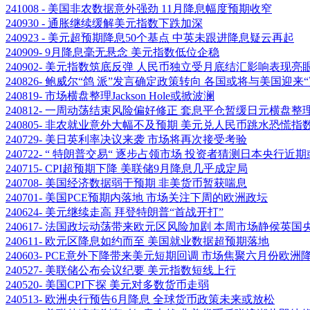
241008 - 美国非农数据意外强劲 11月降息幅度预期收窄
240930 - 通胀继续缓解美元指数下跌加深
240923 - 美元超预期降息50个基点 中英未跟进降息疑云再起
240909- 9月降息毫无悬念 美元指数低位企稳
240902- 美元指数筑底反弹 人民币独立受月底结汇影响表现亮
240826- 鲍威尔“鸽 派”发言确定政策转向 各国或将与美国迎来
240819- 市场横盘整理Jackson Hole或掀波澜
240812- 一周动荡结束风险偏好修正 套息平仓暂缓日元横盘整
240805- 非农就业意外大幅不及预期 美元兑人民币跳水恐慌指
240729- 美日英利率决议来袭 市场将再次接受考验
240722- “ 特朗普交易“ 逐步占领市场 投资者猜测日本央行近
240715- CPI超预期下降 美联储9月降息几乎成定局
240708- 美国经济数据弱于预期 非美货币暂获喘息
240701- 美国PCE预期内落地 市场关注下周的欧洲政坛
240624- 美元继续走高 拜登特朗普“首战开打”
240617- 法国政坛动荡带来欧元区风险加剧 本周市场静侯英
240611- 欧元区降息如约而至 美国就业数据超预期落地
240603- PCE意外下降带来美元短期回调 市场焦聚六月份欧洲
240527- 美联储公布会议纪要 美元指数短线上行
240520- 美国CPI下探 美元对多数货币走弱
240513- 欧洲央行预告6月降息 全球货币政策未来或放松