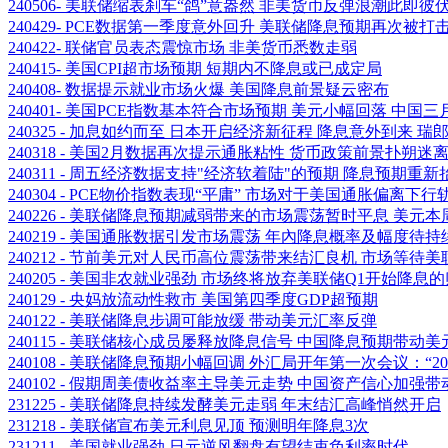
240506- 美联储缩表刹车“鸽”意盎然 非美货币反弹浪潮此即彼
240429- PCE数据第一季度意外回升 美联储降息预期再次被打
240422- 联储官员表态震惊市场 非美货币悉数走弱
240415- 美国CPI超市场预期 短期内不降息或已成定局
240408- 数据提示就业市场火爆 美国降息前景疑云密布
240401- 美国PCE指数基本符合市场预期 美元小幅回落 中国
240325 - 加息如约而至 日本开启经济新征程 降息意外到来 
240318 - 美国2月数据再次提示通胀粘性 货币政策前景扑朔迷
240311 - 周五经济数据支持"经济软着陆"的预期 降息预期重
240304 - PCE物价指数表现“平庸” 市场对于美国通胀偏离
240226 - 美联储降息预期减弱带来的市场震荡暂时平息 美元
240219 - 美国通胀数据引发市场震荡 年內降息概率及幅度待
240212 - 节前美元对人民币高位震荡带来结汇良机 市场等
240205 - 美国非农就业强劲 市场终将放弃美联储Q1开始降息
240129 - 央妈放流动性救市 美国第四季度GDP超预期
240122 - 美联储降息步调可能放缓 带动美元汇率反弹
240115 - 美联储核心成员屡释放降息信号 中国降息预期带
240108 - 美联储降息预期小幅回调 外汇局开年第一次会议：“
240102 - 假期周美债收益率主导美元走势 中国资产信心加强
231225 - 美联储降息持续发酵美元走弱 年末结汇高峰悄然开启
231218 - 美联储宣布美元利息见顶 预测明年降息3次
231211 - 美国就业强劲 日元逆风翻盘有望结束负利率时代