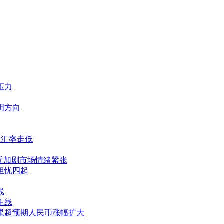
压力
指明方向
明致汇率走低
限临近加剧市场情绪紧张
场担忧四起
线
主线
谈结果超预期人民币涨幅扩大