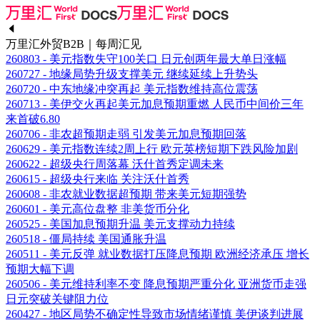
万里汇外贸B2B｜每周汇见
260803 - 美元指数失守100关口 日元创两年最大单日涨幅
260727 - 地缘局势升级支撑美元 继续延续上升势头
260720 - 中东地缘冲突再起 美元指数维持高位震荡
260713 - 美伊交火再起美元加息预期重燃 人民币中间价三年
来首破6.80
260706 - 非农超预期走弱 引发美元加息预期回落
260629 - 美元指数连续2周上行 欧元英榜短期下跌风险加剧
260622 - 超级央行周落幕 沃什首秀定调未来
260615 - 超级央行来临 关注沃什首秀
260608 - 非农就业数据超预期 带来美元短期强势
260601 - 美元高位盘整 非美货币分化
260525 - 美国加息预期升温 美元支撑动力持续
260518 - 僵局持续 美国通胀升温
260511 - 美元反弹 就业数据打压降息预期 欧洲经济承压 增长
预期大幅下调
260506 - 美元维持利率不变 降息预期严重分化 亚洲货币走强
日元突破关键阻力位
260427 - 地区局势不确定性导致市场情绪谨慎 美伊谈判进展