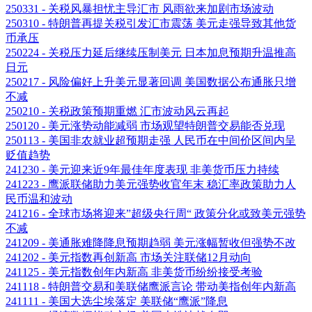
250331 - 关税风暴担忧主导汇市 风雨欲来加剧市场波动
250310 - 特朗普再提关税引发汇市震荡 美元走强导致其他货
币承压
250224 - 关税压力延后继续压制美元 日本加息预期升温推高
日元
250217 - 风险偏好上升美元显著回调 美国数据公布通胀只增
不减
250210 - 关税政策预期重燃 汇市波动风云再起
250120 - 美元涨势动能减弱 市场观望特朗普交易能否兑现
250113 - 美国非农就业超预期走强 人民币在中间价区间内呈
贬值趋势
241230 - 美元迎来近9年最佳年度表现 非美货币压力持续
241223 - 鹰派联储助力美元强势收官年末 稳汇率政策助力人
民币温和波动
241216 - 全球市场将迎来”超级央行周“ 政策分化或致美元强势
不减
241209 - 美通胀难降降息预期趋弱 美元涨幅暂收但强势不改
241202 - 美元指数再创新高 市场关注联储12月动向
241125 - 美元指数创年内新高 非美货币纷纷接受考验
241118 - 特朗普交易和美联储鹰派言论 带动美指创年内新高
241111 - 美国大选尘埃落定 美联储“鹰派”降息