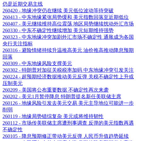
仍是近期交易主线
260420 - 地缘冲突仍在继续 美元低位波动等待突破
260413 - 中东地缘紧张局势缓和 美元指数回落至近期低位
260407 - 美元继续维持高位震荡 地区局势继续扰动外汇市场
260330 - 中东不确定性继续增加 美元短期维持强势
260323 - 中东地缘冲突加剧外汇市场不确定性 通胀成为各国
央行关注指标
260316 - 避险情绪持续升温推高美元 油价推高推动降息预期
回落
260309 - 中东地缘风险支撑美元
260302 - 特朗普对加征关税税率加码 中东地缘冲突引发关注
260224 - 超预期经济数据推动美元反弹 关税不确定性上升或
压制美元
260209 - 美国将公布重要数据 不确定性再次来袭
260202 - 美元1月暂停降息 特朗普提名新任美联储主席
260126 - 地缘风险引发去美元交易 美元主导地位可能进一步
削弱
260119 - 地缘局势错综复杂 美元或将维持韧性
260112 - 市场传美联储主席遭刑事调查 反弹的美元指数再遇
不确定性
260105 - 降息预期修正带动美元反弹 人民币升值趋势延续