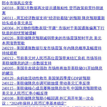
郎令市场风云突变
240318 - 美国2月数据再次提示通胀粘性 货币政策前景扑朔迷
离
240311 - 周五经济数据支持"经济软着陆"的预期 降息预期重新
抬头或令美元承压
240304 - PCE物价指数表现“平庸” 市场对于美国通胀偏离下行
轨道的担忧暂被缓解
240226 - 美联储降息预期减弱带来的市场震荡暂时平息 美元
本周涨势暂歇
240219 - 美国通胀数据引发市场震荡 年內降息概率及幅度待
持续观察
240212 - 节前美元对人民币高位震荡带来结汇良机 市场等待
美联储降息的进一步数据支持
240205 - 美国非农就业强劲 市场终将放弃美联储Q1开始降息
的赌注
240129 - 央妈放流动性救市 美国第四季度GDP超预期
240122 - 美联储降息步调可能放缓 带动美元汇率反弹
240115 - 美联储核心成员屡释放降息信号 中国降息预期带动
美元兑人民币汇率小幅反弹
240108 - 美联储降息预期小幅回调 外汇局开年第一次会
议：“2024年保持人民币汇率基本稳定"