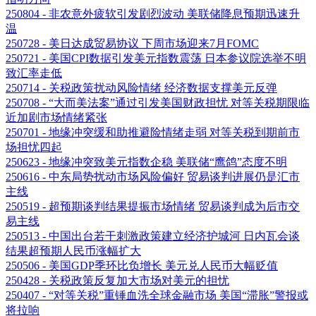
250804 - 非农意外疲软引发剧烈波动 美联储降息预期迅速升
温
250728 - 美日达成贸易协议 下周市场迎来7月FOMC
250721 - 美国CPI数据引发美元指数震荡 日本参议院选举不明
致汇率走低
250714 - 关税政策扰动风险情绪 经济数据支撑美元反弹
250708 - “大而美法案”通过引发美国财政担忧 对等关税期限临
近加剧市场情绪紧张
250701 - 地缘冲突缓和助推避险情绪走弱 对等关税到期前市
场担忧四起
250623 - 地缘冲突致美元指数企稳 美联储“鹰鸽”态度不明
250616 - 中东局势扰动市场风险偏好 贸易谈判进展仍是汇市
主线
250519 - 超预期谈判结果提振市场情绪 贸易谈判成为后市交
易主线
250513 - 中国出台若干刺激政策建立经济护城河 日内瓦会谈
结果超预期人民币涨幅扩大
250506 - 美国GDP季环比负增长 美元兑人民币大幅贬值
250428 - 关税政策反复加大市场对美元的担忧
250407 - “对等关税”重锤血洗全球金融市场 美国“滞胀”警报或
将拉响