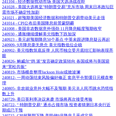
241104 - 经济数据扰动市场 美国大选决战在即
241028 - 美国大选将至”特朗普交易”充斥市场 周末日本政坛巨
震市场不确定性加剧
241021 - 超预期美国经济数据和特朗普交易带动美元走强
241014 - CPI公布后美国降息前景蒙阴霾
241008 - 美国非农数据意外强劲 11月降息幅度预期收窄
240930 - 通胀继续缓解美元指数下跌加深
240923 - 美元超预期降息50个基点 中英未跟进降息疑云再起
240909- 9月降息毫无悬念 美元指数低位企稳
240902- 美元指数筑底反弹 人民币独立受月底结汇影响表现亮
眼
240826- 鲍威尔“鸽 派”发言确定政策转向 各国或将与美国迎
来“宽松共振”
240819- 市场横盘整理Jackson Hole或掀波澜
240812- 一周动荡结束风险偏好修正 套息平仓暂缓日元横盘整
理
240805- 非农就业意外大幅不及预期 美元兑人民币跳水恐慌指
数上升
240729- 美日英利率决议来袭 市场将再次接受考验
240722- “ 特朗普交易“ 逐步占领市场 投资者猜测日本央行近
期或已干预
240715- CPI超预期下降 美联储9月降息几乎成定局