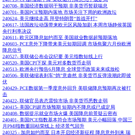
240708- 美国经济数据弱于预期 非美货币暂获喘息
240701- 美国PCE预期内落地 市场关注下周的欧洲政坛
240624- 美元继续走高 拜登特朗普“首战开打”
240617- 法国政坛动荡带来欧元区风险加剧 本周市场静侯英国
央行利率决议
240611- 欧元区降息如约而至 美国就业数据超预期落地
240603- PCE意外下降带来美元短期回调 市场焦聚六月份欧洲
降息信号
240527- 美联储公布会议纪要 美元指数短线上行
240520- 美国CPI下探 美元对多数货币走弱
240513- 欧洲央行预告6月降息 全球货币政策未来或放松
240506- 美联储缩表刹车“鸽”意盎然 非美货币反弹浪潮此即彼
伏
240429- PCE数据第一季度意外回升 美联储降息预期再次被打
击
240422- 联储官员表态震惊市场 非美货币悉数走弱
240415- 美国CPI超市场预期 短期内不降息或已成定局
240408- 数据提示就业市场火爆 美国降息前景疑云密布
240401- 美国PCE指数基本符合市场预期 美元小幅回落 中国三
月PMI指数重回枯荣线上 经济景气回升
240325 - 加息如约而至 日本开启经济新征程 降息意外到来 瑞