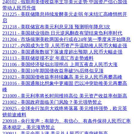
240102 - 假期周美债收益率主导美元走势 中国资产信心加强
带动人民币升值
231225 - 美联储降息持续发酵美元走弱 年末结汇高峰悄然开
启
231218 - 美联储宣布美元利息见顶 预测明年降息3次
231211 - 美国就业强劲 日元逆风翻盘有望结束负利率时代
231204 - 市场揣测美欧两国央行或在24年第一季度末开始降息
231127 - 内因成为主导 人民币资产升温助推人民币大幅走强
231120 - 美国通胀数据下落速度超出预期 人民币大幅走强
231113 - 美联储捉摸不定 年底汇市走势难料
231106 - 美国经济疑似出现拐点 上周五夜盘人民币大涨
231030 - 美国10年期国债收益率破5%后终似见顶
231023 - 美国国债收益率持续飙高 美元兑人民币再攀高峰
231016 - 美国通胀比想象中更顽固 巴以冲突助推美元再攀高
峰
231009 - 美元利率将长时间维持高位 美元资产收益率创新高
231002 - 美国政府面临关门风险？美元强势暂止
230925 - 全球央行加息大戏终将落幕 美元维持强势，欧元英
镑前途难料
230918 - 央行发声：有能力、有信心、有条件保持人民币汇率
基本稳定，美元涨势暂止
230911 - 美元全面上涨 美元兑人民币汇率突破新高