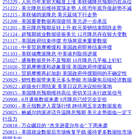
251229 - 人民币年末前大幅度上涨 美联储降息预期仍在高位
251222 - 美元降息后维持震荡走势 人民币年底升值超势不减
251215 - 美联储鸽派降息 美元延续下行走势
251208 - 美国重要数据再现疲弱 美元进一步承压
251201 - 美元降息预期反转上升 欧元英镑结束阴跌走势
251124 - 超预期就业数据提振美元 12月降息存在较大变数
251117 - 美国政府结束停摆 市场将迎来重要数据
251110 - 中美贸易摩擦缓和 美国政府即将结束停摆
251103 - 美联储鹰派降息 中美谈判取得进展
251027 - 通胀数据意外不及预期 10月降息几乎板上钉钉
251020 - 贸易摩擦缓和迹象显现 美国政府停摆延续
251013 - 贸易摩擦再起加剧 美国政府停摆期间的不确定性
250929 - 韧性数据带来美元多头势能 市场聚焦后续经济数据
250922 - 超级央行周结束 美英日议息决议纷纷落地
250915 - 美国降息预期维持高位 密切关注央行政策信号
250908 - 8月通胀数据来袭 9月降息已经完全定价
250901 - 美元指数进入震荡行情 静待周五非农数据发布
250825 - 鲍威尔鸽派讲话升温降息预期 美元走势面临一定下
行压力
250818 - 万众瞩目的 “杰克逊霍尔年会” 下周来袭
250811 - 美国就业数据后市场恢复平稳 亟待更多数据给市场
指明方向