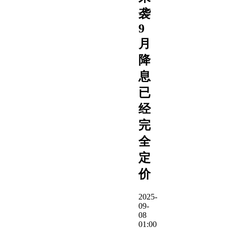
袭
9
月
降
息
已
经
完
全
定
价
2025-
09-
08
01:00