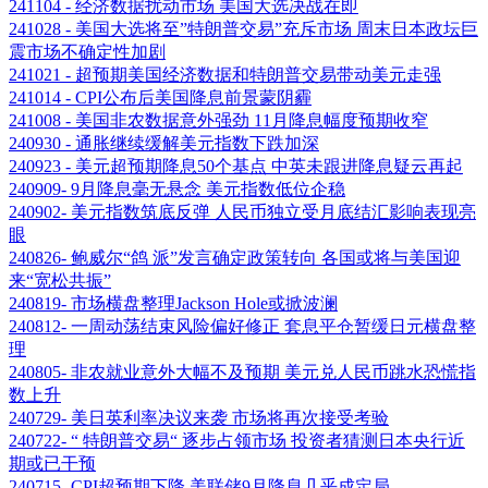
241104 - 经济数据扰动市场 美国大选决战在即
241028 - 美国大选将至”特朗普交易”充斥市场 周末日本政坛巨
震市场不确定性加剧
241021 - 超预期美国经济数据和特朗普交易带动美元走强
241014 - CPI公布后美国降息前景蒙阴霾
241008 - 美国非农数据意外强劲 11月降息幅度预期收窄
240930 - 通胀继续缓解美元指数下跌加深
240923 - 美元超预期降息50个基点 中英未跟进降息疑云再起
240909- 9月降息毫无悬念 美元指数低位企稳
240902- 美元指数筑底反弹 人民币独立受月底结汇影响表现亮
眼
240826- 鲍威尔“鸽 派”发言确定政策转向 各国或将与美国迎
来“宽松共振”
240819- 市场横盘整理Jackson Hole或掀波澜
240812- 一周动荡结束风险偏好修正 套息平仓暂缓日元横盘整
理
240805- 非农就业意外大幅不及预期 美元兑人民币跳水恐慌指
数上升
240729- 美日英利率决议来袭 市场将再次接受考验
240722- “ 特朗普交易“ 逐步占领市场 投资者猜测日本央行近
期或已干预
240715- CPI超预期下降 美联储9月降息几乎成定局