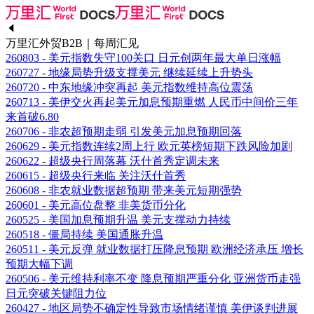
万里汇外贸B2B｜每周汇见
260803 - 美元指数失守100关口 日元创两年最大单日涨幅
260727 - 地缘局势升级支撑美元 继续延续上升势头
260720 - 中东地缘冲突再起 美元指数维持高位震荡
260713 - 美伊交火再起美元加息预期重燃 人民币中间价三年
来首破6.80
260706 - 非农超预期走弱 引发美元加息预期回落
260629 - 美元指数连续2周上行 欧元英榜短期下跌风险加剧
260622 - 超级央行周落幕 沃什首秀定调未来
260615 - 超级央行来临 关注沃什首秀
260608 - 非农就业数据超预期 带来美元短期强势
260601 - 美元高位盘整 非美货币分化
260525 - 美国加息预期升温 美元支撑动力持续
260518 - 僵局持续 美国通胀升温
260511 - 美元反弹 就业数据打压降息预期 欧洲经济承压 增长
预期大幅下调
260506 - 美元维持利率不变 降息预期严重分化 亚洲货币走强
日元突破关键阻力位
260427 - 地区局势不确定性导致市场情绪谨慎 美伊谈判进展