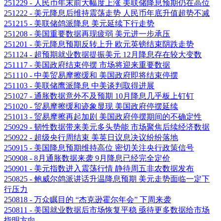
251229 - 人民币年末前大幅度上涨 美联储降息预期仍在高位
251222 - 美元降息后维持震荡走势 人民币年底升值超势不减
251215 - 美联储鸽派降息 美元延续下行走势
251208 - 美国重要数据再现疲弱 美元进一步承压
251201 - 美元降息预期反转上升 欧元英镑结束阴跌走势
251124 - 超预期就业数据提振美元 12月降息存在较大变数
251117 - 美国政府结束停摆 市场将迎来重要数据
251110 - 中美贸易摩擦缓和 美国政府即将结束停摆
251103 - 美联储鹰派降息 中美谈判取得进展
251027 - 通胀数据意外不及预期 10月降息几乎板上钉钉
251020 - 贸易摩擦缓和迹象显现 美国政府停摆延续
251013 - 贸易摩擦再起加剧 美国政府停摆期间的不确定性
250929 - 韧性数据带来美元多头势能 市场聚焦后续经济数据
250922 - 超级央行周结束 美英日议息决议纷纷落地
250915 - 美国降息预期维持高位 密切关注央行政策信号
250908 - 8月通胀数据来袭 9月降息已经完全定价
250901 - 美元指数进入震荡行情 静待周五非农数据发布
250825 - 鲍威尔鸽派讲话升温降息预期 美元走势面临一定下
行压力
250818 - 万众瞩目的 “杰克逊霍尔年会” 下周来袭
250811 - 美国就业数据后市场恢复平稳 亟待更多数据给市场
指明方向