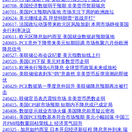
240708- 美国经济数据弱于预期 非美货币暂获喘息
240701- 美国PCE预期内落地 市场关注下周的欧洲政坛
240624- 美元继续走高 拜登特朗普“首战开打”
240617- 法国政坛动荡带来欧元区风险加剧 本周市场静侯英国
央行利率决议
240611- 欧元区降息如约而至 美国就业数据超预期落地
240603- PCE意外下降带来美元短期回调 市场焦聚六月份欧洲
降息信号
240527- 美联储公布会议纪要 美元指数短线上行
240520- 美国CPI下探 美元对多数货币走弱
240513- 欧洲央行预告6月降息 全球货币政策未来或放松
240506- 美联储缩表刹车“鸽”意盎然 非美货币反弹浪潮此即彼
伏
240429- PCE数据第一季度意外回升 美联储降息预期再次被打
击
240422- 联储官员表态震惊市场 非美货币悉数走弱
240415- 美国CPI超市场预期 短期内不降息或已成定局
240408- 数据提示就业市场火爆 美国降息前景疑云密布
240401- 美国PCE指数基本符合市场预期 美元小幅回落 中国三
月PMI指数重回枯荣线上 经济景气回升
240325 - 加息如约而至 日本开启经济新征程 降息意外到来 瑞