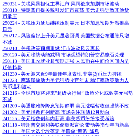
250331 - 关税风暴担忧主导汇市 风雨欲来加剧市场波动
250310 - 特朗普再提关税引发汇市震荡 美元走强导致其他货
币承压
250224 - 关税压力延后继续压制美元 日本加息预期升温推高
日元
250217 - 风险偏好上升美元显著回调 美国数据公布通胀只增
不减
250210 - 关税政策预期重燃 汇市波动风云再起
250120 - 美元涨势动能减弱 市场观望特朗普交易能否兑现
250113 - 美国非农就业超预期走强 人民币在中间价区间内呈
贬值趋势
241230 - 美元迎来近9年最佳年度表现 非美货币压力持续
241223 - 鹰派联储助力美元强势收官年末 稳汇率政策助力人
民币温和波动
241216 - 全球市场将迎来”超级央行周“ 政策分化或致美元强势
不减
241209 - 美通胀难降降息预期趋弱 美元涨幅暂收但强势不改
241202 - 美元指数再创新高 市场关注联储12月动向
241125 - 美元指数创年内新高 非美货币纷纷接受考验
241118 - 特朗普交易和美联储鹰派言论 带动美指创年内新高
241111 - 美国大选尘埃落定 美联储“鹰派”降息