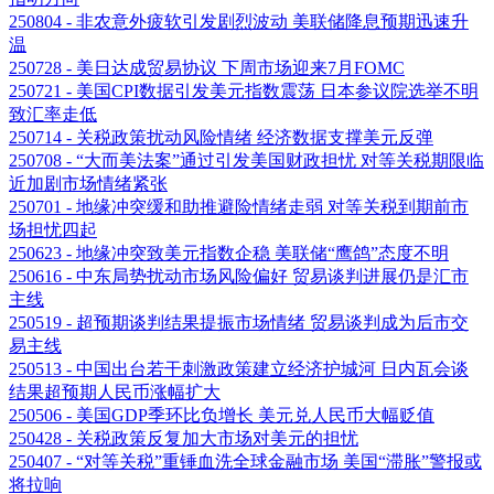
250804 - 非农意外疲软引发剧烈波动 美联储降息预期迅速升
温
250728 - 美日达成贸易协议 下周市场迎来7月FOMC
250721 - 美国CPI数据引发美元指数震荡 日本参议院选举不明
致汇率走低
250714 - 关税政策扰动风险情绪 经济数据支撑美元反弹
250708 - “大而美法案”通过引发美国财政担忧 对等关税期限临
近加剧市场情绪紧张
250701 - 地缘冲突缓和助推避险情绪走弱 对等关税到期前市
场担忧四起
250623 - 地缘冲突致美元指数企稳 美联储“鹰鸽”态度不明
250616 - 中东局势扰动市场风险偏好 贸易谈判进展仍是汇市
主线
250519 - 超预期谈判结果提振市场情绪 贸易谈判成为后市交
易主线
250513 - 中国出台若干刺激政策建立经济护城河 日内瓦会谈
结果超预期人民币涨幅扩大
250506 - 美国GDP季环比负增长 美元兑人民币大幅贬值
250428 - 关税政策反复加大市场对美元的担忧
250407 - “对等关税”重锤血洗全球金融市场 美国“滞胀”警报或
将拉响