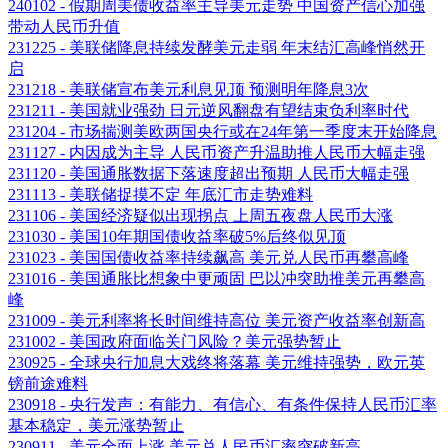
240102 - 假期周美债收益率主导美元走势 中国资产信心加强
带动人民币升值
231225 - 美联储降息持续发酵美元走弱 年末结汇高峰悄然开
启
231218 - 美联储宣布美元利息见顶 预测明年降息3次
231211 - 美国就业强劲 日元逆风翻盘有望结束负利率时代
231204 - 市场揣测美欧两国央行或在24年第一季度末开始降息
231127 - 内因成为主导 人民币资产升温助推人民币大幅走强
231120 - 美国通胀数据下落速度超出预期 人民币大幅走强
231113 - 美联储捉摸不定 年底汇市走势难料
231106 - 美国经济疑似出现拐点 上周五夜盘人民币大涨
231030 - 美国10年期国债收益率破5%后终似见顶
231023 - 美国国债收益率持续飙高 美元兑人民币再攀高峰
231016 - 美国通胀比想象中更顽固 巴以冲突助推美元再攀高
峰
231009 - 美元利率将长时间维持高位 美元资产收益率创新高
231002 - 美国政府面临关门风险？美元强势暂止
230925 - 全球央行加息大戏终将落幕 美元维持强势，欧元英
镑前途难料
230918 - 央行发声：有能力、有信心、有条件保持人民币汇率
基本稳定，美元涨势暂止
230911 - 美元全面上涨 美元兑人民币汇率突破新高