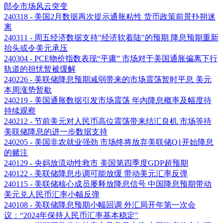
郎令市场风云突变
240318 - 美国2月数据再次提示通胀粘性 货币政策前景扑朔迷
离
240311 - 周五经济数据支持"经济软着陆"的预期 降息预期重新
抬头或令美元承压
240304 - PCE物价指数表现“平庸” 市场对于美国通胀偏离下行
轨道的担忧暂被缓解
240226 - 美联储降息预期减弱带来的市场震荡暂时平息 美元
本周涨势暂歇
240219 - 美国通胀数据引发市场震荡 年內降息概率及幅度待
持续观察
240212 - 节前美元对人民币高位震荡带来结汇良机 市场等待
美联储降息的进一步数据支持
240205 - 美国非农就业强劲 市场终将放弃美联储Q1开始降息
的赌注
240129 - 央妈放流动性救市 美国第四季度GDP超预期
240122 - 美联储降息步调可能放缓 带动美元汇率反弹
240115 - 美联储核心成员屡释放降息信号 中国降息预期带动
美元兑人民币汇率小幅反弹
240108 - 美联储降息预期小幅回调 外汇局开年第一次会
议：“2024年保持人民币汇率基本稳定"