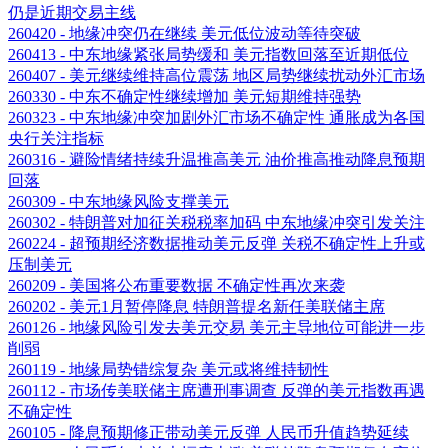
仍是近期交易主线
260420 - 地缘冲突仍在继续 美元低位波动等待突破
260413 - 中东地缘紧张局势缓和 美元指数回落至近期低位
260407 - 美元继续维持高位震荡 地区局势继续扰动外汇市场
260330 - 中东不确定性继续增加 美元短期维持强势
260323 - 中东地缘冲突加剧外汇市场不确定性 通胀成为各国
央行关注指标
260316 - 避险情绪持续升温推高美元 油价推高推动降息预期
回落
260309 - 中东地缘风险支撑美元
260302 - 特朗普对加征关税税率加码 中东地缘冲突引发关注
260224 - 超预期经济数据推动美元反弹 关税不确定性上升或
压制美元
260209 - 美国将公布重要数据 不确定性再次来袭
260202 - 美元1月暂停降息 特朗普提名新任美联储主席
260126 - 地缘风险引发去美元交易 美元主导地位可能进一步
削弱
260119 - 地缘局势错综复杂 美元或将维持韧性
260112 - 市场传美联储主席遭刑事调查 反弹的美元指数再遇
不确定性
260105 - 降息预期修正带动美元反弹 人民币升值趋势延续