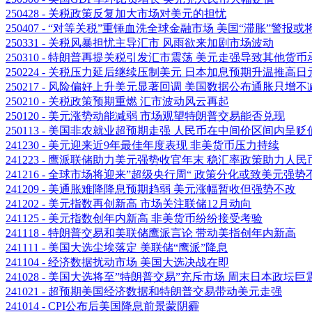
250428 - 关税政策反复加大市场对美元的担忧
250407 - “对等关税”重锤血洗全球金融市场 美国“滞胀”警报或
250331 - 关税风暴担忧主导汇市 风雨欲来加剧市场波动
250310 - 特朗普再提关税引发汇市震荡 美元走强导致其他货币
250224 - 关税压力延后继续压制美元 日本加息预期升温推高日
250217 - 风险偏好上升美元显著回调 美国数据公布通胀只增不
250210 - 关税政策预期重燃 汇市波动风云再起
250120 - 美元涨势动能减弱 市场观望特朗普交易能否兑现
250113 - 美国非农就业超预期走强 人民币在中间价区间内呈
241230 - 美元迎来近9年最佳年度表现 非美货币压力持续
241223 - 鹰派联储助力美元强势收官年末 稳汇率政策助力人
241216 - 全球市场将迎来”超级央行周“ 政策分化或致美元强势
241209 - 美通胀难降降息预期趋弱 美元涨幅暂收但强势不改
241202 - 美元指数再创新高 市场关注联储12月动向
241125 - 美元指数创年内新高 非美货币纷纷接受考验
241118 - 特朗普交易和美联储鹰派言论 带动美指创年内新高
241111 - 美国大选尘埃落定 美联储“鹰派”降息
241104 - 经济数据扰动市场 美国大选决战在即
241028 - 美国大选将至”特朗普交易”充斥市场 周末日本政
241021 - 超预期美国经济数据和特朗普交易带动美元走强
241014 - CPI公布后美国降息前景蒙阴霾