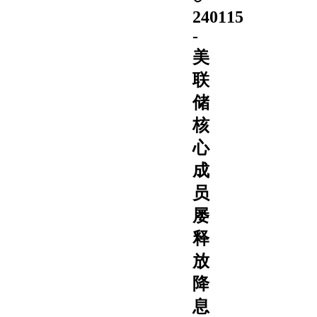
240115
-
美
联
储
核
心
成
员
屡
释
放
降
息