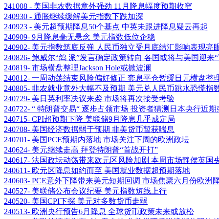
241008 - 美国非农数据意外强劲 11月降息幅度预期收窄
240930 - 通胀继续缓解美元指数下跌加深
240923 - 美元超预期降息50个基点 中英未跟进降息疑云再起
240909- 9月降息毫无悬念 美元指数低位企稳
240902- 美元指数筑底反弹 人民币独立受月底结汇影响表现亮
240826- 鲍威尔“鸽 派”发言确定政策转向 各国或将与美国迎来
240819- 市场横盘整理Jackson Hole或掀波澜
240812- 一周动荡结束风险偏好修正 套息平仓暂缓日元横盘整
240805- 非农就业意外大幅不及预期 美元兑人民币跳水恐慌指
240729- 美日英利率决议来袭 市场将再次接受考验
240722- “ 特朗普交易“ 逐步占领市场 投资者猜测日本央行近
240715- CPI超预期下降 美联储9月降息几乎成定局
240708- 美国经济数据弱于预期 非美货币暂获喘息
240701- 美国PCE预期内落地 市场关注下周的欧洲政坛
240624- 美元继续走高 拜登特朗普“首战开打”
240617- 法国政坛动荡带来欧元区风险加剧 本周市场静侯英
240611- 欧元区降息如约而至 美国就业数据超预期落地
240603- PCE意外下降带来美元短期回调 市场焦聚六月份欧洲
240527- 美联储公布会议纪要 美元指数短线上行
240520- 美国CPI下探 美元对多数货币走弱
240513- 欧洲央行预告6月降息 全球货币政策未来或放松