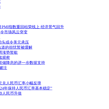
伏
击
三月PMI指数重回枯荣线上 经济景气回升
瑞郎令市场风云突变
离
新抬头或令美元承压
下行轨道的担忧暂被缓解
本周涨势暂歇
持续观察
待美联储降息的进一步数据支持
的赌注
动美元兑人民币汇率小幅反弹
2024年保持人民币汇率基本稳定"
带动人民币升值