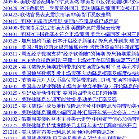
240506- 美联储缩表刹车“鸽”意盎然 非美货币反弹浪潮此即彼
240429- PCE数据第一季度意外回升 美联储降息预期再次被打
240422- 联储官员表态震惊市场 非美货币悉数走弱
240415- 美国CPI超市场预期 短期内不降息或已成定局
240408- 数据提示就业市场火爆 美国降息前景疑云密布
240401- 美国PCE指数基本符合市场预期 美元小幅回落 中国
240325 - 加息如约而至 日本开启经济新征程 降息意外到来 
240318 - 美国2月数据再次提示通胀粘性 货币政策前景扑朔迷
240311 - 周五经济数据支持"经济软着陆"的预期 降息预期重
240304 - PCE物价指数表现“平庸” 市场对于美国通胀偏离
240226 - 美联储降息预期减弱带来的市场震荡暂时平息 美元
240219 - 美国通胀数据引发市场震荡 年內降息概率及幅度待
240212 - 节前美元对人民币高位震荡带来结汇良机 市场等
240205 - 美国非农就业强劲 市场终将放弃美联储Q1开始降息
240129 - 央妈放流动性救市 美国第四季度GDP超预期
240122 - 美联储降息步调可能放缓 带动美元汇率反弹
240115 - 美联储核心成员屡释放降息信号 中国降息预期带
240108 - 美联储降息预期小幅回调 外汇局开年第一次会议：“
240102 - 假期周美债收益率主导美元走势 中国资产信心加强
231225 - 美联储降息持续发酵美元走弱 年末结汇高峰悄然开启
231218 - 美联储宣布美元利息见顶 预测明年降息3次
231211 - 美国就业强劲 日元逆风翻盘有望结束负利率时代