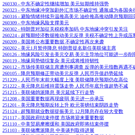
260330 - 中东不确定性继续增加 美元短期维持强势
260323 - 中东地缘冲突加剧外汇市场不确定性 通胀成为各国
260316 - 避险情绪持续升温推高美元 油价推高推动降息预期回
260309 - 中东地缘风险支撑美元
260302 - 特朗普对加征关税税率加码 中东地缘冲突引发关注
260224 - 超预期经济数据推动美元反弹 关税不确定性上升或
260209 - 美国将公布重要数据 不确定性再次来袭
260202 - 美元1月暂停降息 特朗普提名新任美联储主席
260126 - 地缘风险引发去美元交易 美元主导地位可能进一步削
260119 - 地缘局势错综复杂 美元或将维持韧性
260112 - 市场传美联储主席遭刑事调查 反弹的美元指数再遇
260105 - 降息预期修正带动美元反弹 人民币升值趋势延续
251229 - 人民币年末前大幅度上涨 美联储降息预期仍在高位
251222 - 美元降息后维持震荡走势 人民币年底升值超势不减
251215 - 美联储鸽派降息 美元延续下行走势
251208 - 美国重要数据再现疲弱 美元进一步承压
251201 - 美元降息预期反转上升 欧元英镑结束阴跌走势
251124 - 超预期就业数据提振美元 12月降息存在较大变数
251117 - 美国政府结束停摆 市场将迎来重要数据
251110 - 中美贸易摩擦缓和 美国政府即将结束停摆
251103 - 美联储鹰派降息 中美谈判取得进展