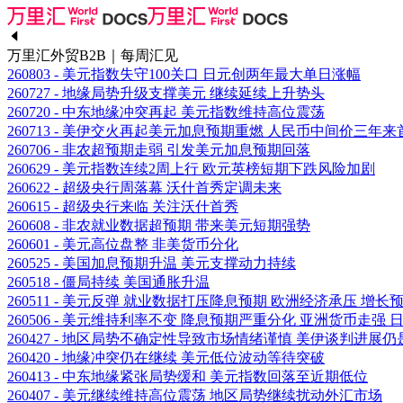
万里汇外贸B2B｜每周汇见
260803 - 美元指数失守100关口 日元创两年最大单日涨幅
260727 - 地缘局势升级支撑美元 继续延续上升势头
260720 - 中东地缘冲突再起 美元指数维持高位震荡
260713 - 美伊交火再起美元加息预期重燃 人民币中间价三年来首
260706 - 非农超预期走弱 引发美元加息预期回落
260629 - 美元指数连续2周上行 欧元英榜短期下跌风险加剧
260622 - 超级央行周落幕 沃什首秀定调未来
260615 - 超级央行来临 关注沃什首秀
260608 - 非农就业数据超预期 带来美元短期强势
260601 - 美元高位盘整 非美货币分化
260525 - 美国加息预期升温 美元支撑动力持续
260518 - 僵局持续 美国通胀升温
260511 - 美元反弹 就业数据打压降息预期 欧洲经济承压 增
260506 - 美元维持利率不变 降息预期严重分化 亚洲货币走强
260427 - 地区局势不确定性导致市场情绪谨慎 美伊谈判进展
260420 - 地缘冲突仍在继续 美元低位波动等待突破
260413 - 中东地缘紧张局势缓和 美元指数回落至近期低位
260407 - 美元继续维持高位震荡 地区局势继续扰动外汇市场