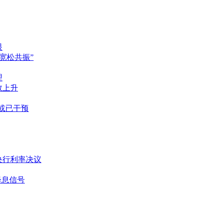
眼
“宽松共振”
理
数上升
期或已干预
国央行利率决议
降息信号