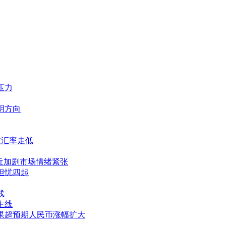
压力
指明方向
明致汇率走低
限临近加剧市场情绪紧张
场担忧四起
线
主线
谈结果超预期人民币涨幅扩大