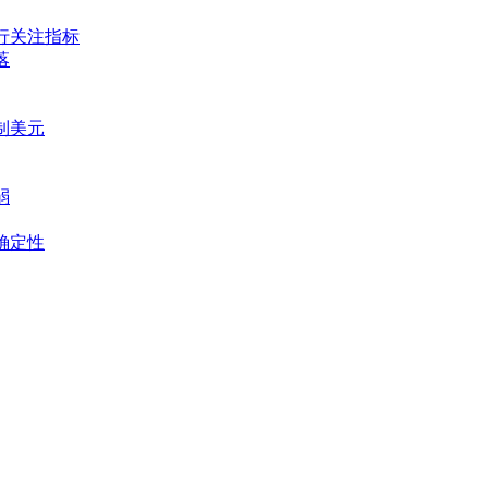
央行关注指标
落
压制美元
弱
不确定性