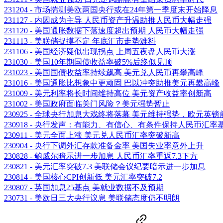
231204 - 市场揣测美欧两国央行或在24年第一季度末开始降息
231127 - 内因成为主导 人民币资产升温助推人民币大幅走强
231120 - 美国通胀数据下落速度超出预期 人民币大幅走强
231113 - 美联储捉摸不定 年底汇市走势难料
231106 - 美国经济疑似出现拐点 上周五夜盘人民币大涨
231030 - 美国10年期国债收益率破5%后终似见顶
231023 - 美国国债收益率持续飙高 美元兑人民币再攀高峰
231016 - 美国通胀比想象中更顽固 巴以冲突助推美元再攀高峰
231009 - 美元利率将长时间维持高位 美元资产收益率创新高
231002 - 美国政府面临关门风险？美元强势暂止
230925 - 全球央行加息大戏终将落幕 美元维持强势，欧元英
230918 - 央行发声：有能力、有信心、有条件保持人民币汇
230911 - 美元全面上涨 美元兑人民币汇率突破新高
230904 - 央行下调外汇存款准备金率 美国失业率意外上升
230828 - 鲍威尔暗示进一步加息 人民币汇率重返7.3下方
230821 - 美元汇率突破7.3 美联储会议纪要暗示进一步加息
230814 - 美国核心CPI创新低 美元汇率突破7.2
230807 - 英国加息25基点 美就业数据不及预期
230731 - 美欧日三大央行议息 美联储态度仍不明朗