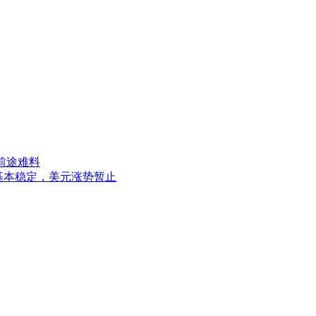
镑前途难料
率基本稳定，美元涨势暂止