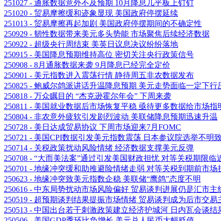
251027 - 通胀数据意外不及预期 10月降息几乎板上钉钉
251020 - 贸易摩擦缓和迹象显现 美国政府停摆延续
251013 - 贸易摩擦再起加剧 美国政府停摆期间的不确定性
250929 - 韧性数据带来美元多头势能 市场聚焦后续经济数据
250922 - 超级央行周结束 美英日议息决议纷纷落地
250915 - 美国降息预期维持高位 密切关注央行政策信号
250908 - 8月通胀数据来袭 9月降息已经完全定价
250901 - 美元指数进入震荡行情 静待周五非农数据发布
250825 - 鲍威尔鸽派讲话升温降息预期 美元走势面临一定下行
250818 - 万众瞩目的 “杰克逊霍尔年会” 下周来袭
250811 - 美国就业数据后市场恢复平稳 亟待更多数据给市场
250804 - 非农意外疲软引发剧烈波动 美联储降息预期迅速升温
250728 - 美日达成贸易协议 下周市场迎来7月FOMC
250721 - 美国CPI数据引发美元指数震荡 日本参议院选举不
250714 - 关税政策扰动风险情绪 经济数据支撑美元反弹
250708 - “大而美法案”通过引发美国财政担忧 对等关税期
250701 - 地缘冲突缓和助推避险情绪走弱 对等关税到期前市
250623 - 地缘冲突致美元指数企稳 美联储“鹰鸽”态度不明
250616 - 中东局势扰动市场风险偏好 贸易谈判进展仍是汇市主
250519 - 超预期谈判结果提振市场情绪 贸易谈判成为后市交易
250513 - 中国出台若干刺激政策建立经济护城河 日内瓦会
250506 - 美国GDP季环比负增长 美元兑人民币大幅贬值