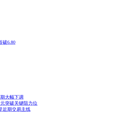
破6.80
长预期大幅下调
 日元突破关键阻力位
仍是近期交易主线