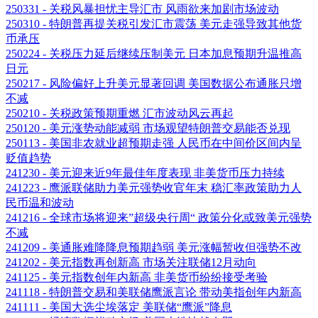
250331 - 关税风暴担忧主导汇市 风雨欲来加剧市场波动
250310 - 特朗普再提关税引发汇市震荡 美元走强导致其他货
币承压
250224 - 关税压力延后继续压制美元 日本加息预期升温推高
日元
250217 - 风险偏好上升美元显著回调 美国数据公布通胀只增
不减
250210 - 关税政策预期重燃 汇市波动风云再起
250120 - 美元涨势动能减弱 市场观望特朗普交易能否兑现
250113 - 美国非农就业超预期走强 人民币在中间价区间内呈
贬值趋势
241230 - 美元迎来近9年最佳年度表现 非美货币压力持续
241223 - 鹰派联储助力美元强势收官年末 稳汇率政策助力人
民币温和波动
241216 - 全球市场将迎来”超级央行周“ 政策分化或致美元强势
不减
241209 - 美通胀难降降息预期趋弱 美元涨幅暂收但强势不改
241202 - 美元指数再创新高 市场关注联储12月动向
241125 - 美元指数创年内新高 非美货币纷纷接受考验
241118 - 特朗普交易和美联储鹰派言论 带动美指创年内新高
241111 - 美国大选尘埃落定 美联储“鹰派”降息