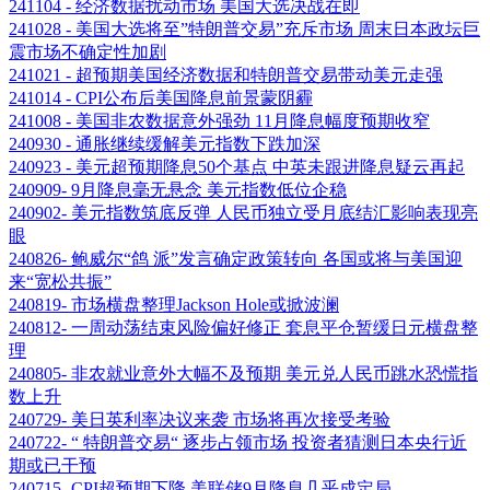
241104 - 经济数据扰动市场 美国大选决战在即
241028 - 美国大选将至”特朗普交易”充斥市场 周末日本政坛巨
震市场不确定性加剧
241021 - 超预期美国经济数据和特朗普交易带动美元走强
241014 - CPI公布后美国降息前景蒙阴霾
241008 - 美国非农数据意外强劲 11月降息幅度预期收窄
240930 - 通胀继续缓解美元指数下跌加深
240923 - 美元超预期降息50个基点 中英未跟进降息疑云再起
240909- 9月降息毫无悬念 美元指数低位企稳
240902- 美元指数筑底反弹 人民币独立受月底结汇影响表现亮
眼
240826- 鲍威尔“鸽 派”发言确定政策转向 各国或将与美国迎
来“宽松共振”
240819- 市场横盘整理Jackson Hole或掀波澜
240812- 一周动荡结束风险偏好修正 套息平仓暂缓日元横盘整
理
240805- 非农就业意外大幅不及预期 美元兑人民币跳水恐慌指
数上升
240729- 美日英利率决议来袭 市场将再次接受考验
240722- “ 特朗普交易“ 逐步占领市场 投资者猜测日本央行近
期或已干预
240715- CPI超预期下降 美联储9月降息几乎成定局