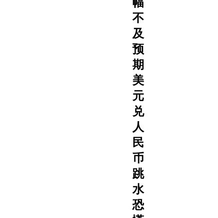
幅
不
及
预
期
美
元
兑
人
民
币
跳
水
恐