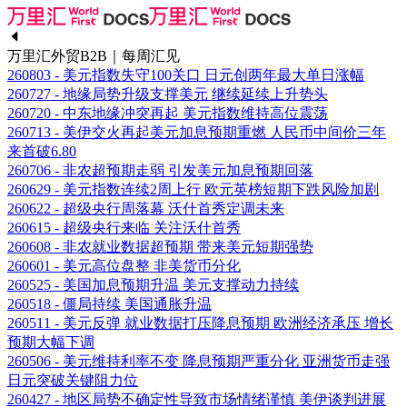
万里汇外贸B2B｜每周汇见
260803 - 美元指数失守100关口 日元创两年最大单日涨幅
260727 - 地缘局势升级支撑美元 继续延续上升势头
260720 - 中东地缘冲突再起 美元指数维持高位震荡
260713 - 美伊交火再起美元加息预期重燃 人民币中间价三年
来首破6.80
260706 - 非农超预期走弱 引发美元加息预期回落
260629 - 美元指数连续2周上行 欧元英榜短期下跌风险加剧
260622 - 超级央行周落幕 沃什首秀定调未来
260615 - 超级央行来临 关注沃什首秀
260608 - 非农就业数据超预期 带来美元短期强势
260601 - 美元高位盘整 非美货币分化
260525 - 美国加息预期升温 美元支撑动力持续
260518 - 僵局持续 美国通胀升温
260511 - 美元反弹 就业数据打压降息预期 欧洲经济承压 增长
预期大幅下调
260506 - 美元维持利率不变 降息预期严重分化 亚洲货币走强
日元突破关键阻力位
260427 - 地区局势不确定性导致市场情绪谨慎 美伊谈判进展