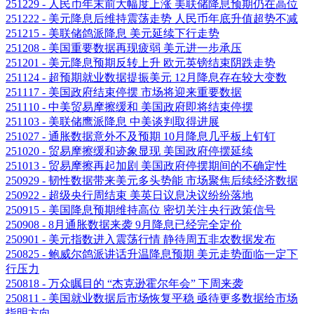
251229 - 人民币年末前大幅度上涨 美联储降息预期仍在高位
251222 - 美元降息后维持震荡走势 人民币年底升值超势不减
251215 - 美联储鸽派降息 美元延续下行走势
251208 - 美国重要数据再现疲弱 美元进一步承压
251201 - 美元降息预期反转上升 欧元英镑结束阴跌走势
251124 - 超预期就业数据提振美元 12月降息存在较大变数
251117 - 美国政府结束停摆 市场将迎来重要数据
251110 - 中美贸易摩擦缓和 美国政府即将结束停摆
251103 - 美联储鹰派降息 中美谈判取得进展
251027 - 通胀数据意外不及预期 10月降息几乎板上钉钉
251020 - 贸易摩擦缓和迹象显现 美国政府停摆延续
251013 - 贸易摩擦再起加剧 美国政府停摆期间的不确定性
250929 - 韧性数据带来美元多头势能 市场聚焦后续经济数据
250922 - 超级央行周结束 美英日议息决议纷纷落地
250915 - 美国降息预期维持高位 密切关注央行政策信号
250908 - 8月通胀数据来袭 9月降息已经完全定价
250901 - 美元指数进入震荡行情 静待周五非农数据发布
250825 - 鲍威尔鸽派讲话升温降息预期 美元走势面临一定下
行压力
250818 - 万众瞩目的 “杰克逊霍尔年会” 下周来袭
250811 - 美国就业数据后市场恢复平稳 亟待更多数据给市场
指明方向