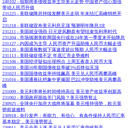
240102 - 假期周美债收益率主导美元走势 中国资产信心加强
带动人民币升值
231225 - 美联储降息持续发酵美元走弱 年末结汇高峰悄然开
启
231218 - 美联储宣布美元利息见顶 预测明年降息3次
231211 - 美国就业强劲 日元逆风翻盘有望结束负利率时代
231204 - 市场揣测美欧两国央行或在24年第一季度末开始降息
231127 - 内因成为主导 人民币资产升温助推人民币大幅走强
231120 - 美国通胀数据下落速度超出预期 人民币大幅走强
231113 - 美联储捉摸不定 年底汇市走势难料
231106 - 美国经济疑似出现拐点 上周五夜盘人民币大涨
231030 - 美国10年期国债收益率破5%后终似见顶
231023 - 美国国债收益率持续飙高 美元兑人民币再攀高峰
231016 - 美国通胀比想象中更顽固 巴以冲突助推美元再攀高
峰
231009 - 美元利率将长时间维持高位 美元资产收益率创新高
231002 - 美国政府面临关门风险？美元强势暂止
230925 - 全球央行加息大戏终将落幕 美元维持强势，欧元英
镑前途难料
230918 - 央行发声：有能力、有信心、有条件保持人民币汇率
基本稳定，美元涨势暂止
230911 - 美元全面上涨 美元兑人民币汇率突破新高