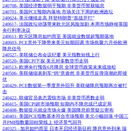
240708- 美国经济数据弱于预期 非美货币暂获喘息
240701- 美国PCE预期内落地 市场关注下周的欧洲政坛
240624- 美元继续走高 拜登特朗普“首战开打”
240617- 法国政坛动荡带来欧元区风险加剧 本周市场静侯英国
央行利率决议
240611- 欧元区降息如约而至 美国就业数据超预期落地
240603- PCE意外下降带来美元短期回调 市场焦聚六月份欧洲
降息信号
240527- 美联储公布会议纪要 美元指数短线上行
240520- 美国CPI下探 美元对多数货币走弱
240513- 欧洲央行预告6月降息 全球货币政策未来或放松
240506- 美联储缩表刹车“鸽”意盎然 非美货币反弹浪潮此即彼
伏
240429- PCE数据第一季度意外回升 美联储降息预期再次被打
击
240422- 联储官员表态震惊市场 非美货币悉数走弱
240415- 美国CPI超市场预期 短期内不降息或已成定局
240408- 数据提示就业市场火爆 美国降息前景疑云密布
240401- 美国PCE指数基本符合市场预期 美元小幅回落 中国三
月PMI指数重回枯荣线上 经济景气回升
240325 - 加息如约而至 日本开启经济新征程 降息意外到来 瑞