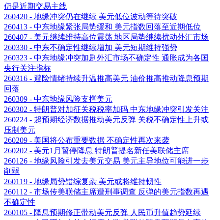
仍是近期交易主线
260420 - 地缘冲突仍在继续 美元低位波动等待突破
260413 - 中东地缘紧张局势缓和 美元指数回落至近期低位
260407 - 美元继续维持高位震荡 地区局势继续扰动外汇市场
260330 - 中东不确定性继续增加 美元短期维持强势
260323 - 中东地缘冲突加剧外汇市场不确定性 通胀成为各国
央行关注指标
260316 - 避险情绪持续升温推高美元 油价推高推动降息预期
回落
260309 - 中东地缘风险支撑美元
260302 - 特朗普对加征关税税率加码 中东地缘冲突引发关注
260224 - 超预期经济数据推动美元反弹 关税不确定性上升或
压制美元
260209 - 美国将公布重要数据 不确定性再次来袭
260202 - 美元1月暂停降息 特朗普提名新任美联储主席
260126 - 地缘风险引发去美元交易 美元主导地位可能进一步
削弱
260119 - 地缘局势错综复杂 美元或将维持韧性
260112 - 市场传美联储主席遭刑事调查 反弹的美元指数再遇
不确定性
260105 - 降息预期修正带动美元反弹 人民币升值趋势延续