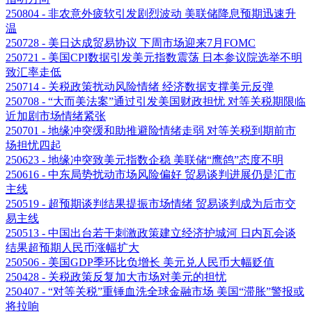
250804 - 非农意外疲软引发剧烈波动 美联储降息预期迅速升
温
250728 - 美日达成贸易协议 下周市场迎来7月FOMC
250721 - 美国CPI数据引发美元指数震荡 日本参议院选举不明
致汇率走低
250714 - 关税政策扰动风险情绪 经济数据支撑美元反弹
250708 - “大而美法案”通过引发美国财政担忧 对等关税期限临
近加剧市场情绪紧张
250701 - 地缘冲突缓和助推避险情绪走弱 对等关税到期前市
场担忧四起
250623 - 地缘冲突致美元指数企稳 美联储“鹰鸽”态度不明
250616 - 中东局势扰动市场风险偏好 贸易谈判进展仍是汇市
主线
250519 - 超预期谈判结果提振市场情绪 贸易谈判成为后市交
易主线
250513 - 中国出台若干刺激政策建立经济护城河 日内瓦会谈
结果超预期人民币涨幅扩大
250506 - 美国GDP季环比负增长 美元兑人民币大幅贬值
250428 - 关税政策反复加大市场对美元的担忧
250407 - “对等关税”重锤血洗全球金融市场 美国“滞胀”警报或
将拉响