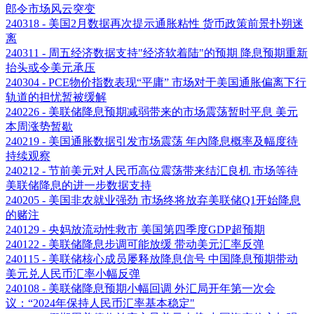
郎令市场风云突变
240318 - 美国2月数据再次提示通胀粘性 货币政策前景扑朔迷
离
240311 - 周五经济数据支持"经济软着陆"的预期 降息预期重新
抬头或令美元承压
240304 - PCE物价指数表现“平庸” 市场对于美国通胀偏离下行
轨道的担忧暂被缓解
240226 - 美联储降息预期减弱带来的市场震荡暂时平息 美元
本周涨势暂歇
240219 - 美国通胀数据引发市场震荡 年內降息概率及幅度待
持续观察
240212 - 节前美元对人民币高位震荡带来结汇良机 市场等待
美联储降息的进一步数据支持
240205 - 美国非农就业强劲 市场终将放弃美联储Q1开始降息
的赌注
240129 - 央妈放流动性救市 美国第四季度GDP超预期
240122 - 美联储降息步调可能放缓 带动美元汇率反弹
240115 - 美联储核心成员屡释放降息信号 中国降息预期带动
美元兑人民币汇率小幅反弹
240108 - 美联储降息预期小幅回调 外汇局开年第一次会
议：“2024年保持人民币汇率基本稳定"