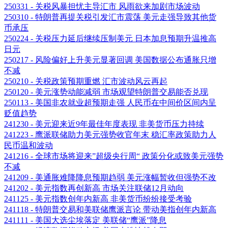
250331 - 关税风暴担忧主导汇市 风雨欲来加剧市场波动
250310 - 特朗普再提关税引发汇市震荡 美元走强导致其他货
币承压
250224 - 关税压力延后继续压制美元 日本加息预期升温推高
日元
250217 - 风险偏好上升美元显著回调 美国数据公布通胀只增
不减
250210 - 关税政策预期重燃 汇市波动风云再起
250120 - 美元涨势动能减弱 市场观望特朗普交易能否兑现
250113 - 美国非农就业超预期走强 人民币在中间价区间内呈
贬值趋势
241230 - 美元迎来近9年最佳年度表现 非美货币压力持续
241223 - 鹰派联储助力美元强势收官年末 稳汇率政策助力人
民币温和波动
241216 - 全球市场将迎来”超级央行周“ 政策分化或致美元强势
不减
241209 - 美通胀难降降息预期趋弱 美元涨幅暂收但强势不改
241202 - 美元指数再创新高 市场关注联储12月动向
241125 - 美元指数创年内新高 非美货币纷纷接受考验
241118 - 特朗普交易和美联储鹰派言论 带动美指创年内新高
241111 - 美国大选尘埃落定 美联储“鹰派”降息