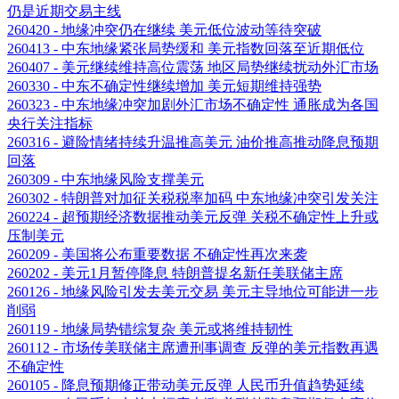
仍是近期交易主线
260420 - 地缘冲突仍在继续 美元低位波动等待突破
260413 - 中东地缘紧张局势缓和 美元指数回落至近期低位
260407 - 美元继续维持高位震荡 地区局势继续扰动外汇市场
260330 - 中东不确定性继续增加 美元短期维持强势
260323 - 中东地缘冲突加剧外汇市场不确定性 通胀成为各国
央行关注指标
260316 - 避险情绪持续升温推高美元 油价推高推动降息预期
回落
260309 - 中东地缘风险支撑美元
260302 - 特朗普对加征关税税率加码 中东地缘冲突引发关注
260224 - 超预期经济数据推动美元反弹 关税不确定性上升或
压制美元
260209 - 美国将公布重要数据 不确定性再次来袭
260202 - 美元1月暂停降息 特朗普提名新任美联储主席
260126 - 地缘风险引发去美元交易 美元主导地位可能进一步
削弱
260119 - 地缘局势错综复杂 美元或将维持韧性
260112 - 市场传美联储主席遭刑事调查 反弹的美元指数再遇
不确定性
260105 - 降息预期修正带动美元反弹 人民币升值趋势延续