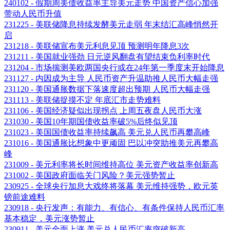
240102 - 假期周美债收益率主导美元走势 中国资产信心加强
带动人民币升值
231225 - 美联储降息持续发酵美元走弱 年末结汇高峰悄然开
启
231218 - 美联储宣布美元利息见顶 预测明年降息3次
231211 - 美国就业强劲 日元逆风翻盘有望结束负利率时代
231204 - 市场揣测美欧两国央行或在24年第一季度末开始降息
231127 - 内因成为主导 人民币资产升温助推人民币大幅走强
231120 - 美国通胀数据下落速度超出预期 人民币大幅走强
231113 - 美联储捉摸不定 年底汇市走势难料
231106 - 美国经济疑似出现拐点 上周五夜盘人民币大涨
231030 - 美国10年期国债收益率破5%后终似见顶
231023 - 美国国债收益率持续飙高 美元兑人民币再攀高峰
231016 - 美国通胀比想象中更顽固 巴以冲突助推美元再攀高
峰
231009 - 美元利率将长时间维持高位 美元资产收益率创新高
231002 - 美国政府面临关门风险？美元强势暂止
230925 - 全球央行加息大戏终将落幕 美元维持强势，欧元英
镑前途难料
230918 - 央行发声：有能力、有信心、有条件保持人民币汇率
基本稳定，美元涨势暂止
230911 - 美元全面上涨 美元兑人民币汇率突破新高