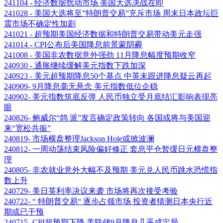
241104 - 经济数据扰动市场 美国大选决战在即
241028 - 美国大选将至”特朗普交易”充斥市场 周末日本政坛巨
震市场不确定性加剧
241021 - 超预期美国经济数据和特朗普交易带动美元走强
241014 - CPI公布后美国降息前景蒙阴霾
241008 - 美国非农数据意外强劲 11月降息幅度预期收窄
240930 - 通胀继续缓解美元指数下跌加深
240923 - 美元超预期降息50个基点 中英未跟进降息疑云再起
240909- 9月降息毫无悬念 美元指数低位企稳
240902- 美元指数筑底反弹 人民币独立受月底结汇影响表现亮
眼
240826- 鲍威尔“鸽 派”发言确定政策转向 各国或将与美国迎
来“宽松共振”
240819- 市场横盘整理Jackson Hole或掀波澜
240812- 一周动荡结束风险偏好修正 套息平仓暂缓日元横盘整
理
240805- 非农就业意外大幅不及预期 美元兑人民币跳水恐慌指
数上升
240729- 美日英利率决议来袭 市场将再次接受考验
240722- “ 特朗普交易“ 逐步占领市场 投资者猜测日本央行近
期或已干预
240715- CPI超预期下降 美联储9月降息几乎成定局