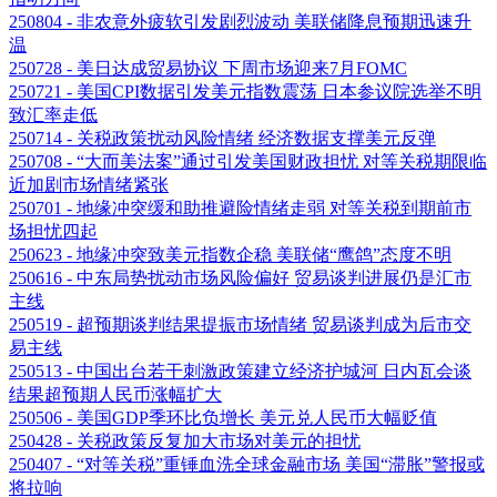
250804 - 非农意外疲软引发剧烈波动 美联储降息预期迅速升
温
250728 - 美日达成贸易协议 下周市场迎来7月FOMC
250721 - 美国CPI数据引发美元指数震荡 日本参议院选举不明
致汇率走低
250714 - 关税政策扰动风险情绪 经济数据支撑美元反弹
250708 - “大而美法案”通过引发美国财政担忧 对等关税期限临
近加剧市场情绪紧张
250701 - 地缘冲突缓和助推避险情绪走弱 对等关税到期前市
场担忧四起
250623 - 地缘冲突致美元指数企稳 美联储“鹰鸽”态度不明
250616 - 中东局势扰动市场风险偏好 贸易谈判进展仍是汇市
主线
250519 - 超预期谈判结果提振市场情绪 贸易谈判成为后市交
易主线
250513 - 中国出台若干刺激政策建立经济护城河 日内瓦会谈
结果超预期人民币涨幅扩大
250506 - 美国GDP季环比负增长 美元兑人民币大幅贬值
250428 - 关税政策反复加大市场对美元的担忧
250407 - “对等关税”重锤血洗全球金融市场 美国“滞胀”警报或
将拉响