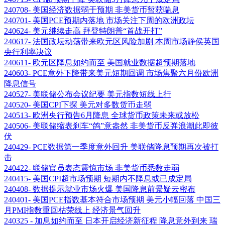
240708- 美国经济数据弱于预期 非美货币暂获喘息
240701- 美国PCE预期内落地 市场关注下周的欧洲政坛
240624- 美元继续走高 拜登特朗普“首战开打”
240617- 法国政坛动荡带来欧元区风险加剧 本周市场静侯英国
央行利率决议
240611- 欧元区降息如约而至 美国就业数据超预期落地
240603- PCE意外下降带来美元短期回调 市场焦聚六月份欧洲
降息信号
240527- 美联储公布会议纪要 美元指数短线上行
240520- 美国CPI下探 美元对多数货币走弱
240513- 欧洲央行预告6月降息 全球货币政策未来或放松
240506- 美联储缩表刹车“鸽”意盎然 非美货币反弹浪潮此即彼
伏
240429- PCE数据第一季度意外回升 美联储降息预期再次被打
击
240422- 联储官员表态震惊市场 非美货币悉数走弱
240415- 美国CPI超市场预期 短期内不降息或已成定局
240408- 数据提示就业市场火爆 美国降息前景疑云密布
240401- 美国PCE指数基本符合市场预期 美元小幅回落 中国三
月PMI指数重回枯荣线上 经济景气回升
240325 - 加息如约而至 日本开启经济新征程 降息意外到来 瑞