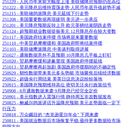
251229 - 人民币年末前大幅度上涨 美联储降息预期仍在高位
251222 - 美元降息后维持震荡走势 人民币年底升值超势不减
251215 - 美联储鸽派降息 美元延续下行走势
251208 - 美国重要数据再现疲弱 美元进一步承压
251201 - 美元降息预期反转上升 欧元英镑结束阴跌走势
251124 - 超预期就业数据提振美元 12月降息存在较大变数
251117 - 美国政府结束停摆 市场将迎来重要数据
251110 - 中美贸易摩擦缓和 美国政府即将结束停摆
251103 - 美联储鹰派降息 中美谈判取得进展
251027 - 通胀数据意外不及预期 10月降息几乎板上钉钉
251020 - 贸易摩擦缓和迹象显现 美国政府停摆延续
251013 - 贸易摩擦再起加剧 美国政府停摆期间的不确定性
250929 - 韧性数据带来美元多头势能 市场聚焦后续经济数据
250922 - 超级央行周结束 美英日议息决议纷纷落地
250915 - 美国降息预期维持高位 密切关注央行政策信号
250908 - 8月通胀数据来袭 9月降息已经完全定价
250901 - 美元指数进入震荡行情 静待周五非农数据发布
250825 - 鲍威尔鸽派讲话升温降息预期 美元走势面临一定下
行压力
250818 - 万众瞩目的 “杰克逊霍尔年会” 下周来袭
250811 - 美国就业数据后市场恢复平稳 亟待更多数据给市场
指明方向