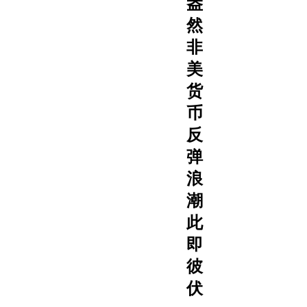
盎
然
非
美
货
币
反
弹
浪
潮
此
即
彼
伏