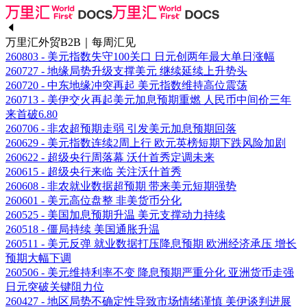
万里汇外贸B2B｜每周汇见
260803 - 美元指数失守100关口 日元创两年最大单日涨幅
260727 - 地缘局势升级支撑美元 继续延续上升势头
260720 - 中东地缘冲突再起 美元指数维持高位震荡
260713 - 美伊交火再起美元加息预期重燃 人民币中间价三年
来首破6.80
260706 - 非农超预期走弱 引发美元加息预期回落
260629 - 美元指数连续2周上行 欧元英榜短期下跌风险加剧
260622 - 超级央行周落幕 沃什首秀定调未来
260615 - 超级央行来临 关注沃什首秀
260608 - 非农就业数据超预期 带来美元短期强势
260601 - 美元高位盘整 非美货币分化
260525 - 美国加息预期升温 美元支撑动力持续
260518 - 僵局持续 美国通胀升温
260511 - 美元反弹 就业数据打压降息预期 欧洲经济承压 增长
预期大幅下调
260506 - 美元维持利率不变 降息预期严重分化 亚洲货币走强
日元突破关键阻力位
260427 - 地区局势不确定性导致市场情绪谨慎 美伊谈判进展