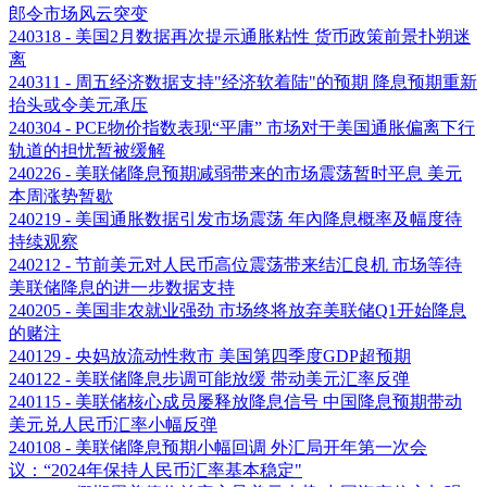
郎令市场风云突变
240318 - 美国2月数据再次提示通胀粘性 货币政策前景扑朔迷
离
240311 - 周五经济数据支持"经济软着陆"的预期 降息预期重新
抬头或令美元承压
240304 - PCE物价指数表现“平庸” 市场对于美国通胀偏离下行
轨道的担忧暂被缓解
240226 - 美联储降息预期减弱带来的市场震荡暂时平息 美元
本周涨势暂歇
240219 - 美国通胀数据引发市场震荡 年內降息概率及幅度待
持续观察
240212 - 节前美元对人民币高位震荡带来结汇良机 市场等待
美联储降息的进一步数据支持
240205 - 美国非农就业强劲 市场终将放弃美联储Q1开始降息
的赌注
240129 - 央妈放流动性救市 美国第四季度GDP超预期
240122 - 美联储降息步调可能放缓 带动美元汇率反弹
240115 - 美联储核心成员屡释放降息信号 中国降息预期带动
美元兑人民币汇率小幅反弹
240108 - 美联储降息预期小幅回调 外汇局开年第一次会
议：“2024年保持人民币汇率基本稳定"