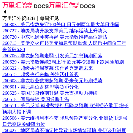
万里汇外贸B2B｜每周汇见
260803 - 美元指数失守100关口 日元创两年最大单日涨幅
260727 - 地缘局势升级支撑美元 继续延续上升势头
260720 - 中东地缘冲突再起 美元指数维持高位震荡
260713 - 美伊交火再起美元加息预期重燃 人民币中间价三年
来首破6.80
260706 - 非农超预期走弱 引发美元加息预期回落
260629 - 美元指数连续2周上行 欧元英榜短期下跌风险加剧
260622 - 超级央行周落幕 沃什首秀定调未来
260615 - 超级央行来临 关注沃什首秀
260608 - 非农就业数据超预期 带来美元短期强势
260601 - 美元高位盘整 非美货币分化
260525 - 美国加息预期升温 美元支撑动力持续
260518 - 僵局持续 美国通胀升温
260511 - 美元反弹 就业数据打压降息预期 欧洲经济承压 增长
预期大幅下调
260506 - 美元维持利率不变 降息预期严重分化 亚洲货币走强
日元突破关键阻力位
260427 - 地区局势不确定性导致市场情绪谨慎 美伊谈判进展