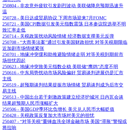
250804 - 非农意外疲软引发剧烈波动 美联储降息预期迅速升
温
250728 - 美日达成贸易协议 下周市场迎来7月FOMC
250721 - 美国CPI数据引发美元指数震荡 日本参议院选举不明
致汇率走低
250714 - 关税政策扰动风险情绪 经济数据支撑美元反弹
250708 - “大而美法案”通过引发美国财政担忧 对等关税期限临
近加剧市场情绪紧张
250701 - 地缘冲突缓和助推避险情绪走弱 对等关税到期前市
场担忧四起
250623 - 地缘冲突致美元指数企稳 美联储“鹰鸽”态度不明
250616 - 中东局势扰动市场风险偏好 贸易谈判进展仍是汇市
主线
250519 - 超预期谈判结果提振市场情绪 贸易谈判成为后市交
易主线
250513 - 中国出台若干刺激政策建立经济护城河 日内瓦会谈
结果超预期人民币涨幅扩大
250506 - 美国GDP季环比负增长 美元兑人民币大幅贬值
250428 - 关税政策反复加大市场对美元的担忧
250407 - “对等关税”重锤血洗全球金融市场 美国“滞胀”警报或
将拉响