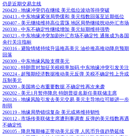
仍是近期交易主线
260420 - 地缘冲突仍在继续 美元低位波动等待突破
260413 - 中东地缘紧张局势缓和 美元指数回落至近期低位
260407 - 美元继续维持高位震荡 地区局势继续扰动外汇市场
260330 - 中东不确定性继续增加 美元短期维持强势
260323 - 中东地缘冲突加剧外汇市场不确定性 通胀成为各国
央行关注指标
260316 - 避险情绪持续升温推高美元 油价推高推动降息预期
回落
260309 - 中东地缘风险支撑美元
260302 - 特朗普对加征关税税率加码 中东地缘冲突引发关注
260224 - 超预期经济数据推动美元反弹 关税不确定性上升或
压制美元
260209 - 美国将公布重要数据 不确定性再次来袭
260202 - 美元1月暂停降息 特朗普提名新任美联储主席
260126 - 地缘风险引发去美元交易 美元主导地位可能进一步
削弱
260119 - 地缘局势错综复杂 美元或将维持韧性
260112 - 市场传美联储主席遭刑事调查 反弹的美元指数再遇
不确定性
260105 - 降息预期修正带动美元反弹 人民币升值趋势延续