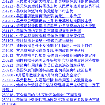
251229 - 人民币年末前大幅度上涨 美联储降息预期仍在高位
251222 - 美元降息后维持震荡走势 人民币年底升值超势不减
251215 - 美联储鸽派降息 美元延续下行走势
251208 - 美国重要数据再现疲弱 美元进一步承压
251201 - 美元降息预期反转上升 欧元英镑结束阴跌走势
251124 - 超预期就业数据提振美元 12月降息存在较大变数
251117 - 美国政府结束停摆 市场将迎来重要数据
251110 - 中美贸易摩擦缓和 美国政府即将结束停摆
251103 - 美联储鹰派降息 中美谈判取得进展
251027 - 通胀数据意外不及预期 10月降息几乎板上钉钉
251020 - 贸易摩擦缓和迹象显现 美国政府停摆延续
251013 - 贸易摩擦再起加剧 美国政府停摆期间的不确定性
250929 - 韧性数据带来美元多头势能 市场聚焦后续经济数据
250922 - 超级央行周结束 美英日议息决议纷纷落地
250915 - 美国降息预期维持高位 密切关注央行政策信号
250908 - 8月通胀数据来袭 9月降息已经完全定价
250901 - 美元指数进入震荡行情 静待周五非农数据发布
250825 - 鲍威尔鸽派讲话升温降息预期 美元走势面临一定下
行压力
250818 - 万众瞩目的 “杰克逊霍尔年会” 下周来袭
250811 - 美国就业数据后市场恢复平稳 亟待更多数据给市场
指明方向