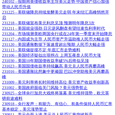
240102 - 假期周美债收益率主导美元走势 中国资产信心加强
带动人民币升值
231225 - 美联储降息持续发酵美元走弱 年末结汇高峰悄然开
启
231218 - 美联储宣布美元利息见顶 预测明年降息3次
231211 - 美国就业强劲 日元逆风翻盘有望结束负利率时代
231204 - 市场揣测美欧两国央行或在24年第一季度末开始降息
231127 - 内因成为主导 人民币资产升温助推人民币大幅走强
231120 - 美国通胀数据下落速度超出预期 人民币大幅走强
231113 - 美联储捉摸不定 年底汇市走势难料
231106 - 美国经济疑似出现拐点 上周五夜盘人民币大涨
231030 - 美国10年期国债收益率破5%后终似见顶
231023 - 美国国债收益率持续飙高 美元兑人民币再攀高峰
231016 - 美国通胀比想象中更顽固 巴以冲突助推美元再攀高
峰
231009 - 美元利率将长时间维持高位 美元资产收益率创新高
231002 - 美国政府面临关门风险？美元强势暂止
230925 - 全球央行加息大戏终将落幕 美元维持强势，欧元英
镑前途难料
230918 - 央行发声：有能力、有信心、有条件保持人民币汇率
基本稳定，美元涨势暂止
230911 - 美元全面上涨 美元兑人民币汇率突破新高