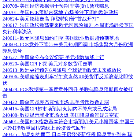
240708- 美国经济数据弱于预期 非美货币暂获喘息
240701- 美国PCE预期内落地 市场关注下周的欧洲政坛
240624- 美元继续走高 拜登特朗普“首战开打”
240617- 法国政坛动荡带来欧元区风险加剧 本周市场静侯英国
央行利率决议
240611- 欧元区降息如约而至 美国就业数据超预期落地
240603- PCE意外下降带来美元短期回调 市场焦聚六月份欧洲
降息信号
240527- 美联储公布会议纪要 美元指数短线上行
240520- 美国CPI下探 美元对多数货币走弱
240513- 欧洲央行预告6月降息 全球货币政策未来或放松
240506- 美联储缩表刹车“鸽”意盎然 非美货币反弹浪潮此即彼
伏
240429- PCE数据第一季度意外回升 美联储降息预期再次被打
击
240422- 联储官员表态震惊市场 非美货币悉数走弱
240415- 美国CPI超市场预期 短期内不降息或已成定局
240408- 数据提示就业市场火爆 美国降息前景疑云密布
240401- 美国PCE指数基本符合市场预期 美元小幅回落 中国三
月PMI指数重回枯荣线上 经济景气回升
240325 - 加息如约而至 日本开启经济新征程 降息意外到来 瑞