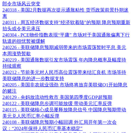
郎令市场风云突变
240318 - 美国2月数据再次提示通胀粘性 货币政策前景扑朔迷
离
240311 - 周五经济数据支持"经济软着陆"的预期 降息预期重新
抬头或令美元承压
240304 - PCE物价指数表现“平庸” 市场对于美国通胀偏离下行
轨道的担忧暂被缓解
240226 - 美联储降息预期减弱带来的市场震荡暂时平息 美元
本周涨势暂歇
240219 - 美国通胀数据引发市场震荡 年內降息概率及幅度待
持续观察
240212 - 节前美元对人民币高位震荡带来结汇良机 市场等待
美联储降息的进一步数据支持
240205 - 美国非农就业强劲 市场终将放弃美联储Q1开始降息
的赌注
240129 - 央妈放流动性救市 美国第四季度GDP超预期
240122 - 美联储降息步调可能放缓 带动美元汇率反弹
240115 - 美联储核心成员屡释放降息信号 中国降息预期带动
美元兑人民币汇率小幅反弹
240108 - 美联储降息预期小幅回调 外汇局开年第一次会
议：“2024年保持人民币汇率基本稳定"