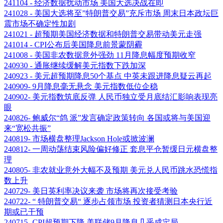
241104 - 经济数据扰动市场 美国大选决战在即
241028 - 美国大选将至”特朗普交易”充斥市场 周末日本政坛巨
震市场不确定性加剧
241021 - 超预期美国经济数据和特朗普交易带动美元走强
241014 - CPI公布后美国降息前景蒙阴霾
241008 - 美国非农数据意外强劲 11月降息幅度预期收窄
240930 - 通胀继续缓解美元指数下跌加深
240923 - 美元超预期降息50个基点 中英未跟进降息疑云再起
240909- 9月降息毫无悬念 美元指数低位企稳
240902- 美元指数筑底反弹 人民币独立受月底结汇影响表现亮
眼
240826- 鲍威尔“鸽 派”发言确定政策转向 各国或将与美国迎
来“宽松共振”
240819- 市场横盘整理Jackson Hole或掀波澜
240812- 一周动荡结束风险偏好修正 套息平仓暂缓日元横盘整
理
240805- 非农就业意外大幅不及预期 美元兑人民币跳水恐慌指
数上升
240729- 美日英利率决议来袭 市场将再次接受考验
240722- “ 特朗普交易“ 逐步占领市场 投资者猜测日本央行近
期或已干预
240715- CPI超预期下降 美联储9月降息几乎成定局