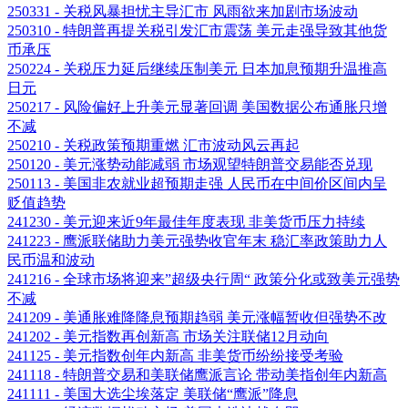
250331 - 关税风暴担忧主导汇市 风雨欲来加剧市场波动
250310 - 特朗普再提关税引发汇市震荡 美元走强导致其他货
币承压
250224 - 关税压力延后继续压制美元 日本加息预期升温推高
日元
250217 - 风险偏好上升美元显著回调 美国数据公布通胀只增
不减
250210 - 关税政策预期重燃 汇市波动风云再起
250120 - 美元涨势动能减弱 市场观望特朗普交易能否兑现
250113 - 美国非农就业超预期走强 人民币在中间价区间内呈
贬值趋势
241230 - 美元迎来近9年最佳年度表现 非美货币压力持续
241223 - 鹰派联储助力美元强势收官年末 稳汇率政策助力人
民币温和波动
241216 - 全球市场将迎来”超级央行周“ 政策分化或致美元强势
不减
241209 - 美通胀难降降息预期趋弱 美元涨幅暂收但强势不改
241202 - 美元指数再创新高 市场关注联储12月动向
241125 - 美元指数创年内新高 非美货币纷纷接受考验
241118 - 特朗普交易和美联储鹰派言论 带动美指创年内新高
241111 - 美国大选尘埃落定 美联储“鹰派”降息