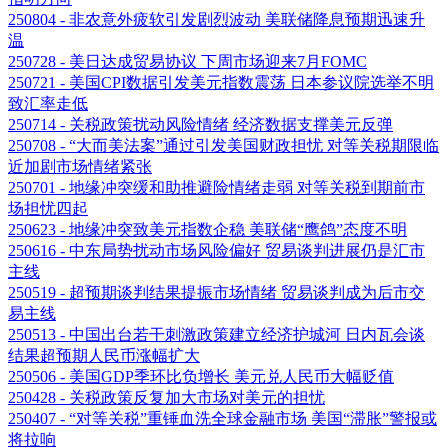
250804 - 非农意外疲软引发剧烈波动 美联储降息预期迅速升
温
250728 - 美日达成贸易协议 下周市场迎来7月FOMC
250721 - 美国CPI数据引发美元指数震荡 日本参议院选举不明
致汇率走低
250714 - 关税政策扰动风险情绪 经济数据支撑美元反弹
250708 - “大而美法案”通过引发美国财政担忧 对等关税期限临
近加剧市场情绪紧张
250701 - 地缘冲突缓和助推避险情绪走弱 对等关税到期前市
场担忧四起
250623 - 地缘冲突致美元指数企稳 美联储“鹰鸽”态度不明
250616 - 中东局势扰动市场风险偏好 贸易谈判进展仍是汇市
主线
250519 - 超预期谈判结果提振市场情绪 贸易谈判成为后市交
易主线
250513 - 中国出台若干刺激政策建立经济护城河 日内瓦会谈
结果超预期人民币涨幅扩大
250506 - 美国GDP季环比负增长 美元兑人民币大幅贬值
250428 - 关税政策反复加大市场对美元的担忧
250407 - “对等关税”重锤血洗全球金融市场 美国“滞胀”警报或
将拉响