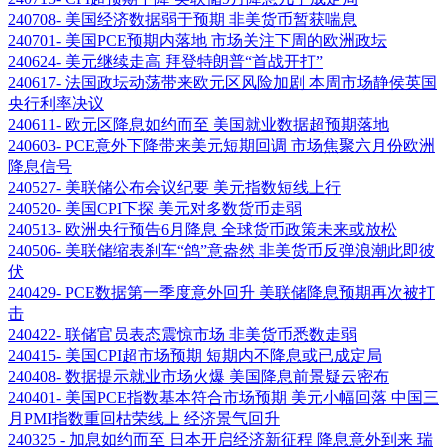
240708- 美国经济数据弱于预期 非美货币暂获喘息
240701- 美国PCE预期内落地 市场关注下周的欧洲政坛
240624- 美元继续走高 拜登特朗普“首战开打”
240617- 法国政坛动荡带来欧元区风险加剧 本周市场静侯英国
央行利率决议
240611- 欧元区降息如约而至 美国就业数据超预期落地
240603- PCE意外下降带来美元短期回调 市场焦聚六月份欧洲
降息信号
240527- 美联储公布会议纪要 美元指数短线上行
240520- 美国CPI下探 美元对多数货币走弱
240513- 欧洲央行预告6月降息 全球货币政策未来或放松
240506- 美联储缩表刹车“鸽”意盎然 非美货币反弹浪潮此即彼
伏
240429- PCE数据第一季度意外回升 美联储降息预期再次被打
击
240422- 联储官员表态震惊市场 非美货币悉数走弱
240415- 美国CPI超市场预期 短期内不降息或已成定局
240408- 数据提示就业市场火爆 美国降息前景疑云密布
240401- 美国PCE指数基本符合市场预期 美元小幅回落 中国三
月PMI指数重回枯荣线上 经济景气回升
240325 - 加息如约而至 日本开启经济新征程 降息意外到来 瑞