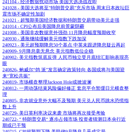
241104 - 经济数据扰动市场 美国大选决战在即
241028 - 美国大选将至”特朗普交易”充斥市场 周末日本政坛巨
震市场不确定性加剧
241021 - 超预期美国经济数据和特朗普交易带动美元走强
241014 - CPI公布后美国降息前景蒙阴霾
241008 - 美国非农数据意外强劲 11月降息幅度预期收窄
240930 - 通胀继续缓解美元指数下跌加深
240923 - 美元超预期降息50个基点 中英未跟进降息疑云再起
240909- 9月降息毫无悬念 美元指数低位企稳
240902- 美元指数筑底反弹 人民币独立受月底结汇影响表现亮
眼
240826- 鲍威尔“鸽 派”发言确定政策转向 各国或将与美国迎
来“宽松共振”
240819- 市场横盘整理Jackson Hole或掀波澜
240812- 一周动荡结束风险偏好修正 套息平仓暂缓日元横盘整
理
240805- 非农就业意外大幅不及预期 美元兑人民币跳水恐慌指
数上升
240729- 美日英利率决议来袭 市场将再次接受考验
240722- “ 特朗普交易“ 逐步占领市场 投资者猜测日本央行近
期或已干预
240715- CPI超预期下降 美联储9月降息几乎成定局