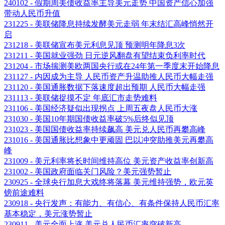
240102 - 假期周美债收益率主导美元走势 中国资产信心加强
带动人民币升值
231225 - 美联储降息持续发酵美元走弱 年末结汇高峰悄然开
启
231218 - 美联储宣布美元利息见顶 预测明年降息3次
231211 - 美国就业强劲 日元逆风翻盘有望结束负利率时代
231204 - 市场揣测美欧两国央行或在24年第一季度末开始降息
231127 - 内因成为主导 人民币资产升温助推人民币大幅走强
231120 - 美国通胀数据下落速度超出预期 人民币大幅走强
231113 - 美联储捉摸不定 年底汇市走势难料
231106 - 美国经济疑似出现拐点 上周五夜盘人民币大涨
231030 - 美国10年期国债收益率破5%后终似见顶
231023 - 美国国债收益率持续飙高 美元兑人民币再攀高峰
231016 - 美国通胀比想象中更顽固 巴以冲突助推美元再攀高
峰
231009 - 美元利率将长时间维持高位 美元资产收益率创新高
231002 - 美国政府面临关门风险？美元强势暂止
230925 - 全球央行加息大戏终将落幕 美元维持强势，欧元英
镑前途难料
230918 - 央行发声：有能力、有信心、有条件保持人民币汇率
基本稳定，美元涨势暂止
230911 - 美元全面上涨 美元兑人民币汇率突破新高