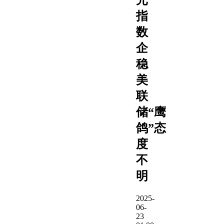
指
数
企
稳
美
联
储“鹰
鸽”态
度
不
明
2025-
06-
23