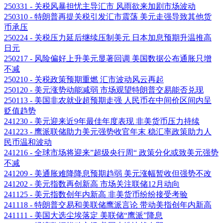
250331 - 关税风暴担忧主导汇市 风雨欲来加剧市场波动
250310 - 特朗普再提关税引发汇市震荡 美元走强导致其他货
币承压
250224 - 关税压力延后继续压制美元 日本加息预期升温推高
日元
250217 - 风险偏好上升美元显著回调 美国数据公布通胀只增
不减
250210 - 关税政策预期重燃 汇市波动风云再起
250120 - 美元涨势动能减弱 市场观望特朗普交易能否兑现
250113 - 美国非农就业超预期走强 人民币在中间价区间内呈
贬值趋势
241230 - 美元迎来近9年最佳年度表现 非美货币压力持续
241223 - 鹰派联储助力美元强势收官年末 稳汇率政策助力人
民币温和波动
241216 - 全球市场将迎来”超级央行周“ 政策分化或致美元强势
不减
241209 - 美通胀难降降息预期趋弱 美元涨幅暂收但强势不改
241202 - 美元指数再创新高 市场关注联储12月动向
241125 - 美元指数创年内新高 非美货币纷纷接受考验
241118 - 特朗普交易和美联储鹰派言论 带动美指创年内新高
241111 - 美国大选尘埃落定 美联储“鹰派”降息