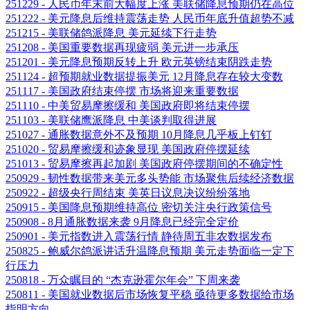
251229 - 人民币年末前大幅度上涨 美联储降息预期仍在高位
251222 - 美元降息后维持震荡走势 人民币年底升值超势不减
251215 - 美联储鸽派降息 美元延续下行走势
251208 - 美国重要数据再现疲弱 美元进一步承压
251201 - 美元降息预期反转上升 欧元英镑结束阴跌走势
251124 - 超预期就业数据提振美元 12月降息存在较大变数
251117 - 美国政府结束停摆 市场将迎来重要数据
251110 - 中美贸易摩擦缓和 美国政府即将结束停摆
251103 - 美联储鹰派降息 中美谈判取得进展
251027 - 通胀数据意外不及预期 10月降息几乎板上钉钉
251020 - 贸易摩擦缓和迹象显现 美国政府停摆延续
251013 - 贸易摩擦再起加剧 美国政府停摆期间的不确定性
250929 - 韧性数据带来美元多头势能 市场聚焦后续经济数据
250922 - 超级央行周结束 美英日议息决议纷纷落地
250915 - 美国降息预期维持高位 密切关注央行政策信号
250908 - 8月通胀数据来袭 9月降息已经完全定价
250901 - 美元指数进入震荡行情 静待周五非农数据发布
250825 - 鲍威尔鸽派讲话升温降息预期 美元走势面临一定下
行压力
250818 - 万众瞩目的 “杰克逊霍尔年会” 下周来袭
250811 - 美国就业数据后市场恢复平稳 亟待更多数据给市场
指明方向