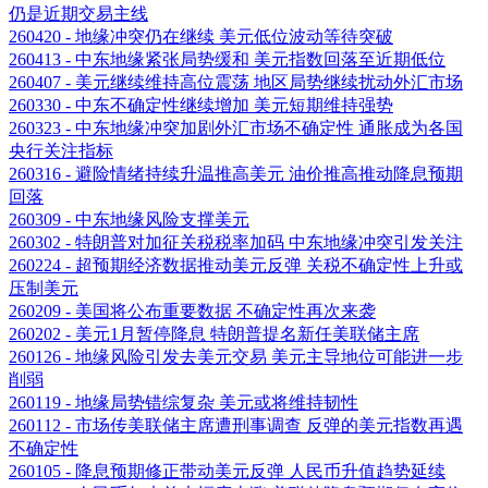
仍是近期交易主线
260420 - 地缘冲突仍在继续 美元低位波动等待突破
260413 - 中东地缘紧张局势缓和 美元指数回落至近期低位
260407 - 美元继续维持高位震荡 地区局势继续扰动外汇市场
260330 - 中东不确定性继续增加 美元短期维持强势
260323 - 中东地缘冲突加剧外汇市场不确定性 通胀成为各国
央行关注指标
260316 - 避险情绪持续升温推高美元 油价推高推动降息预期
回落
260309 - 中东地缘风险支撑美元
260302 - 特朗普对加征关税税率加码 中东地缘冲突引发关注
260224 - 超预期经济数据推动美元反弹 关税不确定性上升或
压制美元
260209 - 美国将公布重要数据 不确定性再次来袭
260202 - 美元1月暂停降息 特朗普提名新任美联储主席
260126 - 地缘风险引发去美元交易 美元主导地位可能进一步
削弱
260119 - 地缘局势错综复杂 美元或将维持韧性
260112 - 市场传美联储主席遭刑事调查 反弹的美元指数再遇
不确定性
260105 - 降息预期修正带动美元反弹 人民币升值趋势延续