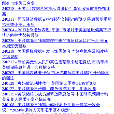
郎令市场风云突变
240318 - 美国2月数据再次提示通胀粘性 货币政策前景扑朔迷
离
240311 - 周五经济数据支持"经济软着陆"的预期 降息预期重新
抬头或令美元承压
240304 - PCE物价指数表现“平庸” 市场对于美国通胀偏离下行
轨道的担忧暂被缓解
240226 - 美联储降息预期减弱带来的市场震荡暂时平息 美元
本周涨势暂歇
240219 - 美国通胀数据引发市场震荡 年內降息概率及幅度待
持续观察
240212 - 节前美元对人民币高位震荡带来结汇良机 市场等待
美联储降息的进一步数据支持
240205 - 美国非农就业强劲 市场终将放弃美联储Q1开始降息
的赌注
240129 - 央妈放流动性救市 美国第四季度GDP超预期
240122 - 美联储降息步调可能放缓 带动美元汇率反弹
240115 - 美联储核心成员屡释放降息信号 中国降息预期带动
美元兑人民币汇率小幅反弹
240108 - 美联储降息预期小幅回调 外汇局开年第一次会
议：“2024年保持人民币汇率基本稳定"