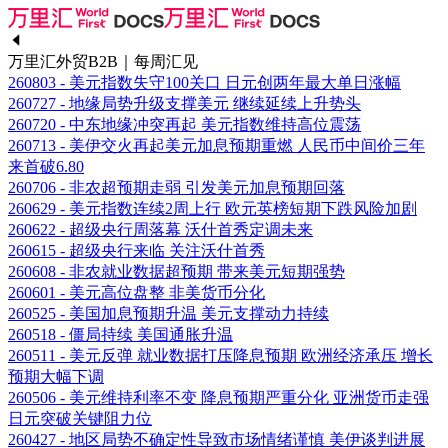
万里汇外贸B2B｜每周汇见
260803 - 美元指数失守100关口 日元创两年最大单日涨幅
260727 - 地缘局势升级支撑美元 继续延续上升势头
260720 - 中东地缘冲突再起 美元指数维持高位震荡
260713 - 美伊交火再起美元加息预期重燃 人民币中间价三年
来首破6.80
260706 - 非农超预期走弱 引发美元加息预期回落
260629 - 美元指数连续2周上行 欧元英榜短期下跌风险加剧
260622 - 超级央行周落幕 沃什首秀定调未来
260615 - 超级央行来临 关注沃什首秀
260608 - 非农就业数据超预期 带来美元短期强势
260601 - 美元高位盘整 非美货币分化
260525 - 美国加息预期升温 美元支撑动力持续
260518 - 僵局持续 美国通胀升温
260511 - 美元反弹 就业数据打压降息预期 欧洲经济承压 增长
预期大幅下调
260506 - 美元维持利率不变 降息预期严重分化 亚洲货币走强
日元突破关键阻力位
260427 - 地区局势不确定性导致市场情绪谨慎 美伊谈判进展