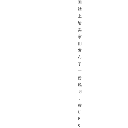
国
站
上
给
卖
家
们
发
布
了
一
份
说
明
，
称
U
P
S