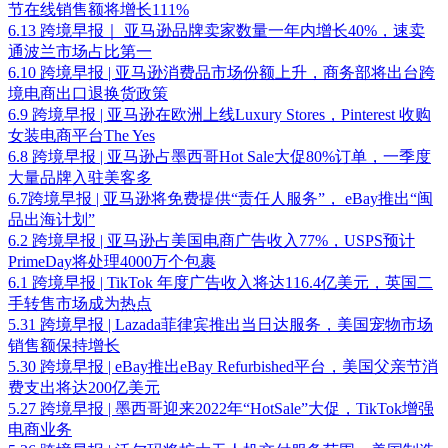
节在线销售额将增长111%
6.13 跨境早报｜ 亚马逊品牌卖家数量一年内增长40%，速卖
通波兰市场占比第一
6.10 跨境早报 | 亚马逊消费品市场份额上升，商务部将出台跨
境电商出口退换货政策
6.9 跨境早报 | 亚马逊在欧洲上线Luxury Stores，Pinterest 收购
女装电商平台The Yes
6.8 跨境早报 | 亚马逊占墨西哥Hot Sale大促80%订单，一季度
大量品牌入驻美客多
6.7跨境早报 | 亚马逊将免费提供“责任人服务”， eBay推出“闽
品出海计划”
6.2 跨境早报 | 亚马逊占美国电商广告收入77%，USPS预计
PrimeDay将处理4000万个包裹
6.1 跨境早报 | TikTok 年度广告收入将达116.4亿美元，英国二
手转售市场成为热点
5.31 跨境早报 | Lazada菲律宾推出当日达服务，美国宠物市场
销售额保持增长
5.30 跨境早报 | eBay推出eBay Refurbished平台，美国⽗亲节消
费⽀出将达200亿美元
5.27 跨境早报 | 墨西哥迎来2022年“HotSale”大促，TikTok增强
电商业务