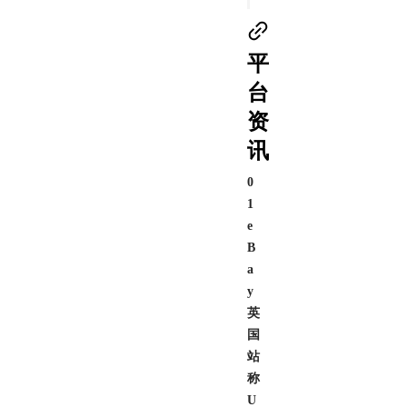
平
台
资
讯
0
1
e
B
a
y
英
国
站
称
U