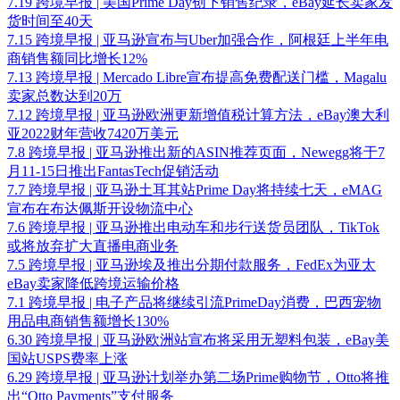
7.19 跨境早报 | 美国Prime Day创下销售纪录，eBay延长卖家发
货时间至40天
7.15 跨境早报 | 亚马逊宣布与Uber加强合作，阿根廷上半年电
商销售额同比增长12%
7.13 跨境早报 | Mercado Libre宣布提高免费配送门槛，Magalu
卖家总数达到20万
7.12 跨境早报 | 亚马逊欧洲更新增值税计算方法，eBay澳大利
亚2022财年营收7420万美元
7.8 跨境早报 | 亚马逊推出新的ASIN推荐页面，Newegg将于7
月11-15日推出FantasTech促销活动
7.7 跨境早报 | 亚马逊土耳其站Prime Day将持续七天，eMAG
宣布在布达佩斯开设物流中心
7.6 跨境早报 | 亚马逊推出电动车和步行送货员团队，TikTok
或将放弃扩大直播电商业务
7.5 跨境早报 | 亚马逊埃及推出分期付款服务，FedEx为亚太
eBay卖家降低跨境运输价格
7.1 跨境早报 | 电子产品将继续引流PrimeDay消费，巴西宠物
用品电商销售额增长130%
6.30 跨境早报 | 亚马逊欧洲站宣布将采用无塑料包装，eBay美
国站USPS费率上涨
6.29 跨境早报 | 亚马逊计划举办第二场Prime购物节，Otto将推
出“Otto Payments”支付服务