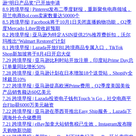
逊“明日产品奖”已开放申请
8.9 跨境早报 | Pinterest发布二季度财报，重新聚焦电商领域，
荷兰电商Bol.com卖家数量达50000个
8.5 跨境早报| Facebook将于10月1日关闭直播购物功能，Q2季
度Mercado Libre营收超预期
8.2 跨境早报 | 亚马逊为特定ASIN提供25%推荐费折扣，沃尔
玛推出“Walmart Restored”计划
8.1 跨境早报 | Lazada开放FBL跨境商品专属入口，TikTok
Shop新加坡将于8月4日开启大促
7.29 跨境早报 | 亚马逊比利时站开放注册，印度站Prime Day总
订单量同比增长50%
7.28 跨境早报 | 亚马逊计划在日本增加18个送货站，Shopify全
球裁员10%
7.27 跨境早报 | 亚马逊提高欧洲Prime费用，Q2季度美国美妆
产品销售额达60亿美元
7.26 跨境早报 | Lazada投资电子钱包Touch 'n Go，社交电商平
台Flip获6000万美元融资
7.22 跨境早报 | 亚马逊在墨西哥推出Easy Ship服务，Lazada下
调海外仓仓储费用
7.21 跨境早报 | eBay加拿大站销售税已生效，Instagram发布聊
天购物新功能