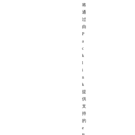
将
通
过
由
P
a
c
k
l
i
n
k
提
供
支
持
的
e