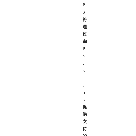
P
S
将
通
过
由
P
a
c
k
l
i
n
k
提
供
支
持