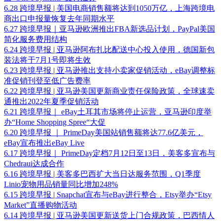
6.28 跨境早报 | 美国电商销售额将达到1050万亿，上海跨境电
商出口申报量恢复去年同期水平
6.27 跨境早报｜亚马逊欧洲推出FBA新选品计划，PayPal美国
简化服务费用结构
6.24 跨境早报 | 亚马逊阿布扎比配送中心投入使用，德国新包
装法将于7月1号即将生效
6.23 跨境早报 | 亚马逊推出支持小卖家促销活动，eBay调整标
准促销刊登至低广告费率
6.22 跨境早报 | 亚马逊美国更新商业责任保险政策，全球速卖
通推出2022年夏季促销活动
6.21 跨境早报｜ eBay土耳其市场将停止运营，亚马逊印度举
办“Home Shopping Spree“大促
6.20 跨境早报 ｜ PrimeDay美国站销售额将达77.6亿美元，
eBay宣布推出eBay Live
6.17 跨境早报｜ PrimeDay定档7月12日至13日，美客多宣布与
Chedraui达成合作
6.16 跨境早报 | 美客多巴西扩大当日达服务范围，Q1季度
Linio宠物用品销量同比增加248%
6.15 跨境早报 | Snapchat宣布与eBay进行整合，Etsy举办“Etsy
Market”直播购物活动
6.14 跨境早报 | 亚马逊美国更新送货上门合规政策，巴西情人