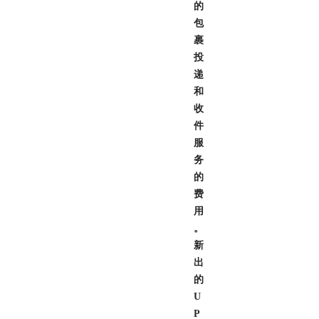
的
包
裹
投
递
和
收
件
服
务
的
费
用
。
新
出
的
U
P