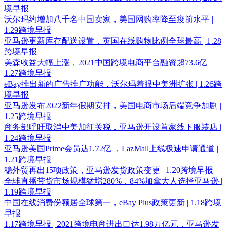
境早报
沃尔玛约增加八千名中国卖家，美国网购率降至疫前水平 |
1.29跨境早报
亚马逊更新库存配送设置，英国在线购物比例全球最高 | 1.28
跨境早报
美森收益大幅上涨，2021中国跨境电商平台融资超73.6亿 |
1.27跨境早报
eBay推出新的广告推广功能，沃尔玛着眼中美洲扩张 | 1.26跨
境早报
亚马逊发布2022新年假期安排，美国电商市场后端竞争加剧 |
1.25跨境早报
商务部呼吁取消中美加征关税，亚马逊开设首家线下服装店 |
1.24跨境早报
亚马逊美国Prime会员达1.72亿 ，LazMall上线极速申请通道 |
1.21跨境早报
稳外贸再出15项政策，亚马逊发货政策变更 | 1.20跨境早报
全球直播带货市场规模猛增280%，84%加拿大人选择亚马逊 |
1.19跨境早报
中国在线消费份额居全球第一，eBay Plus政策更新 | 1.18跨境
早报
1.17跨境早报 | 2021跨境电商进出口达1.98万亿元，亚马逊发