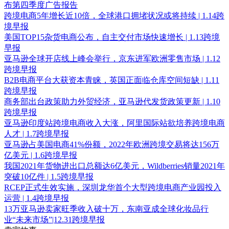
布第四季度广告报告
跨境电商5年增长近10倍，全球港口拥堵状况或将持续 | 1.14跨
境早报
美国TOP15杂货电商公布，自主交付市场快速增长 | 1.13跨境
早报
亚马逊全球开店线上峰会举行，京东进军欧洲零售市场 | 1.12
跨境早报
B2B电商平台大获资本青睐，英国正面临仓库空间短缺 | 1.11
跨境早报
商务部出台政策助力外贸经济，亚马逊代发货政策更新 | 1.10
跨境早报
亚马逊印度站跨境电商收入大涨，阿里国际站欲培养跨境电商
人才 | 1.7跨境早报
亚马逊占美国电商41%份额，2022年欧洲跨境交易将达156万
亿美元 | 1.6跨境早报
我国2021年货物进出口总额达6亿美元，Wildberries销量2021年
突破10亿件 | 1.5跨境早报
RCEP正式生效实施，深圳龙华首个大型跨境电商产业园投入
运营 | 1.4跨境早报
13万亚马逊卖家旺季收入破十万，东南亚成全球化妆品行
业“未来市场”|12.31跨境早报