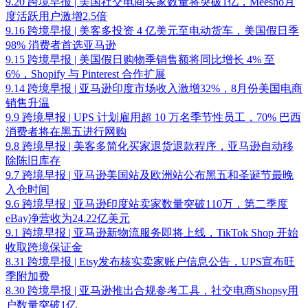
9.20 跨境早报 | 美国社交电商买家数量将突破1亿，Meesho月
度活跃用户激增2.5倍
9.16 跨境早报 | 美客多投资 4 亿美元至电动货车，美国假日季
98% 消费者首选亚马逊
9.15 跨境早报 | 美国假日购物季销售额将同比增长 4% 至
6%，Shopify 与 Pinterest 合作扩展
9.14 跨境早报 | 亚马逊印度市场收入激增32%，8月份美国电商
销售升温
9.9 跨境早报 | UPS 计划雇用超 10 万名季节性员工，70% 巴西
消费者将在黑五进行网购
9.8 跨境早报 | 美客多简化买家退货退款程序，亚马逊自动移
除陈旧库存
9.7 跨境早报 | 亚马逊美国站及欧洲站公布黑五和圣诞节最晚
入仓时间
9.6 跨境早报 | 亚马逊印度站卖家数量突破110万，第二季度
eBay净营收为24.22亿美元
9.1 跨境早报 | 亚马逊新物流服务即将上线，TikTok Shop 开始
收取跨境保证金
8.31 跨境早报 | Etsy发布核实卖家账户信息公告，UPS宣布旺
季附加费
8.30 跨境早报 | 亚马逊推出合规参考工具，社交电商Shopsy用
户数量突破1亿