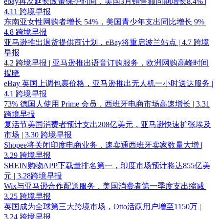
ebay再次延长政策保护时间，美国3月销售额同期增长8.4% |
4.11 跨境早报
东南亚女性网购者增长 54%，美国青少年支出同比增长 9% |
4.8 跨境早报
亚马逊推出退货提供商计划，eBay将重启波兰站点 | 4.7 跨境
早报
4.2 跨境早报 | 亚马逊推出语音订购服务，欧洲网购高峰时间
揭晓
eBay 英国上调包裹价格，亚马逊推出无人机一小时送达服务 |
4.1 跨境早报
73% 德国人使用 Prime 会员，西班牙电商市场高速增长 | 3.31
跨境早报
复活节美国消费者预计支出208亿美元，亚马逊快速扩张埃及
市场 | 3.30 跨境早报
Shopee将关闭印度电商业务，速卖通西班牙卖家数量大增 |
3.29 跨境早报
SHEIN购物APP下载量排名第一，印度市场预计将达855亿美
元 | 3.28跨境早报
Wix与亚马逊合作配送服务，美国消费者第一季度支出缩减 |
3.25 跨境早报
英国成为全球第三大跨境市场，Otto活跃用户增至1150万 |
3.24 跨境早报