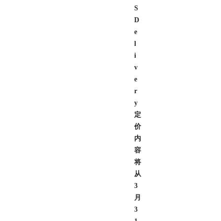
S
D
e
l
i
v
e
r
y
定
价
内
容
将
从
3
月
3