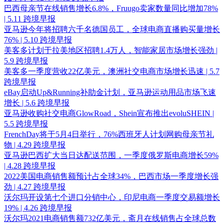
巴西母亲节在线销售增长6.8%，Fruugo卖家数量同比增加78%
| 5.11 跨境早报
亚马逊今年将招聘六千名德国员工，全球电商直播购买量增长
76% | 5.10 跨境早报
美客多计划于拉美地区招聘1.4万人，智能家居市场增长强劲 |
5.9 跨境早报
美客多一季度营收22亿美元，澳洲社交电商市场增长迅速 | 5.7
跨境早报
eBay启动Up&Running补助金计划，亚马逊运动用品市场飞速
增长 | 5.6 跨境早报
亚马逊收购社交电商GlowRoad，Shein宣布推出evoluSHEIN |
5.5 跨境早报
FrenchDay将于5月4日举行，76%西班牙人计划网购母亲节礼
物 | 4.29 跨境早报
亚马逊巴西扩大当日达配送范围，一季度俄罗斯电商增长59%
| 4.28 跨境早报
2022美国电商销售额预计占全球34%，巴西市场一季度增长强
劲 | 4.27 跨境早报
沃尔玛开设第七个进口分销中心，印尼电商一季度交易额增长
19% | 4.26 跨境早报
沃尔玛2021电商销售额732亿美元，斋月在线销售占全球总数