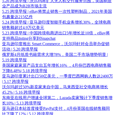
5.26 跨境早报 | 沃尔玛将扩大无人机交付服务范围，美国制造
业产品成为B2B市场主流
5.25 跨境早报 | eBay将禁止销售一次性塑料制品，2021年美国
包裹量达215亿件
5.24 跨境早报 | 亚马逊印度智能手机业务增长30%，全球电商
销售额超过4.9万亿美元
5.23 跨境早报 | 中国跨境电商进出口5年增长近10倍，eBay将
支持商品listing分享到Snapchat
亚马逊印度推出 Smart Commerce，沃尔玛针对会员举办促销
活动 | 5.20 跨境早报
俄罗斯4月纸质书籍需求大增78%，美国二手市场增势明显 |
5.19 跨境早报
美国家庭家居产品支出五年增长16% ，4月份巴西电商销售额
下降8.48%| 5.18 跨境早报
亚马逊印度累计出口50亿美元，一季度巴西网购人数达2400万
| 5.17 跨境早报
沃尔玛超过50%新卖家来自中国，马来西亚社交电商将增长
45.2% | 5.16 跨境早报
东南亚在线用户增速全球第二，Lazada卖家预计下季度销售增
长10% | 5.13 跨境早报
亚马逊日本站首度接受PayPal支付，4月份英国在线销售额同
比下降了12% | 5.12 跨境早报