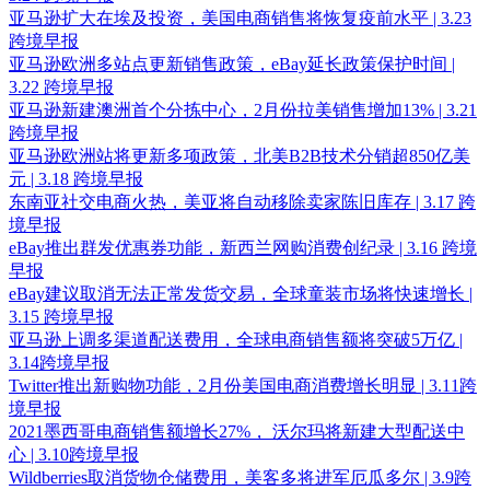
亚马逊扩大在埃及投资，美国电商销售将恢复疫前水平 | 3.23
跨境早报
亚马逊欧洲多站点更新销售政策，eBay延长政策保护时间 |
3.22 跨境早报
亚马逊新建澳洲首个分拣中心，2月份拉美销售增加13% | 3.21
跨境早报
亚马逊欧洲站将更新多项政策，北美B2B技术分销超850亿美
元 | 3.18 跨境早报
东南亚社交电商火热，美亚将自动移除卖家陈旧库存 | 3.17 跨
境早报
eBay推出群发优惠券功能，新西兰网购消费创纪录 | 3.16 跨境
早报
eBay建议取消无法正常发货交易，全球童装市场将快速增长 |
3.15 跨境早报
亚马逊上调多渠道配送费用，全球电商销售额将突破5万亿 |
3.14跨境早报
Twitter推出新购物功能，2月份美国电商消费增长明显 | 3.11跨
境早报
2021墨西哥电商销售额增长27%， 沃尔玛将新建大型配送中
心 | 3.10跨境早报
Wildberries取消货物仓储费用，美客多将进军厄瓜多尔 | 3.9跨