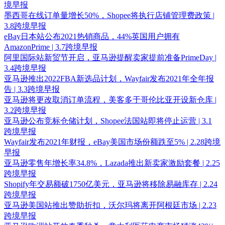
境早报
墨西哥在线订单量增长50%，Shopee将执行店铺管理费政策 |
3.8跨境早报
eBay日本站公布2021热销商品，44%英国用户拥有
AmazonPrime | 3.7跨境早报
阿里国际站新贸节开启，亚马逊提醒卖家提前准备PrimeDay |
3.4跨境早报
亚马逊推出2022FBA新选品计划，Wayfair发布2021年全年报
告 | 3.3跨境早报
亚马逊将更改取消订单流程，美客多于哥伦比亚开设新仓库 |
3.2跨境早报
亚马逊公布竞标仓储计划，Shopee法国站即将停止运营 | 3.1
跨境早报
Wayfair发布2021年财报，eBay美国市场份额跌至5% | 2.28跨境
早报
亚马逊零售年增长率34.8%，Lazada推出新卖家激励套餐 | 2.25
跨境早报
Shopify年交易额破1750亿美元，亚马逊将移除易融库存 | 2.24
跨境早报
亚马逊美国站推出赞助折扣，沃尔玛将离开阿根廷市场 | 2.23
跨境早报