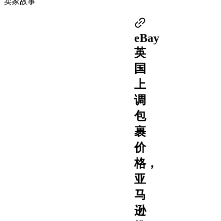
卖家故事
eBay
英
国
上
调
包
裹
价
格，
亚
马
逊