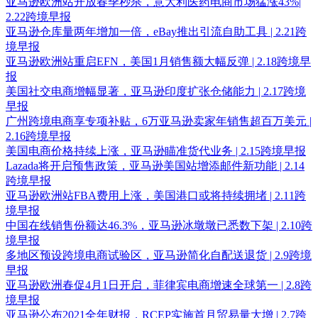
亚马逊欧洲站开放春季秒杀，意大利医药电商市场猛涨43%|
2.22跨境早报
亚马逊仓库量两年增加一倍，eBay推出引流自助工具 | 2.21跨
境早报
亚马逊欧洲站重启EFN，美国1月销售额大幅反弹 | 2.18跨境早
报
美国社交电商增幅显著，亚马逊印度扩张仓储能力 | 2.17跨境
早报
广州跨境电商享专项补贴，6万亚马逊卖家年销售超百万美元 |
2.16跨境早报
美国电商价格持续上涨，亚马逊瞄准货代业务 | 2.15跨境早报
Lazada将开启预售政策，亚马逊美国站增添邮件新功能 | 2.14
跨境早报
亚马逊欧洲站FBA费用上涨，美国港口或将持续拥堵 | 2.11跨
境早报
中国在线销售份额达46.3%，亚马逊冰墩墩已悉数下架 | 2.10跨
境早报
多地区预设跨境电商试验区，亚马逊简化自配送退货 | 2.9跨境
早报
亚马逊欧洲春促4月1日开启，菲律宾电商增速全球第一 | 2.8跨
境早报
亚马逊公布2021全年财报，RCEP实施首月贸易量大增 | 2.7跨