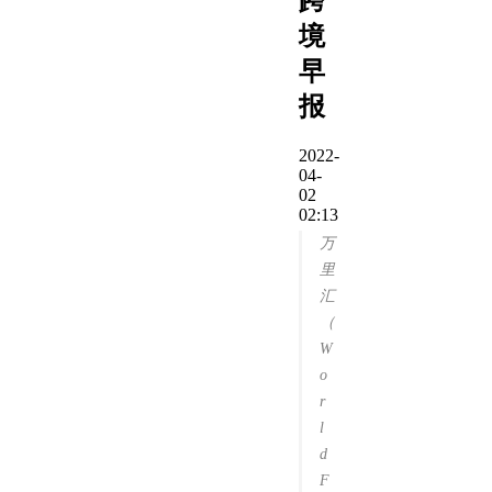
跨
境
早
报
2022-
04-
02
02:13
万
里
汇
（
W
o
r
l
d
F