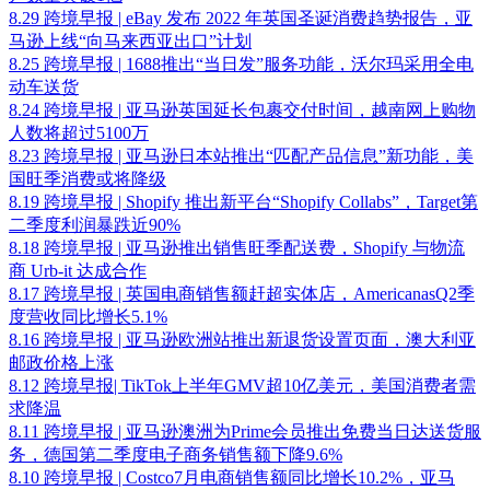
8.29 跨境早报 | eBay 发布 2022 年英国圣诞消费趋势报告，亚
马逊上线“向马来西亚出口”计划
8.25 跨境早报 | 1688推出“当日发”服务功能，沃尔玛采用全电
动车送货
8.24 跨境早报 | 亚马逊英国延长包裹交付时间，越南网上购物
人数将超过5100万
8.23 跨境早报 | 亚马逊日本站推出“匹配产品信息”新功能，美
国旺季消费或将降级
8.19 跨境早报 | Shopify 推出新平台“Shopify Collabs”，Target第
二季度利润暴跌近90%
8.18 跨境早报 | 亚马逊推出销售旺季配送费，Shopify 与物流
商 Urb-it 达成合作
8.17 跨境早报 | 英国电商销售额赶超实体店，AmericanasQ2季
度营收同比增长5.1%
8.16 跨境早报 | 亚马逊欧洲站推出新退货设置页面，澳大利亚
邮政价格上涨
8.12 跨境早报| TikTok上半年GMV超10亿美元，美国消费者需
求降温
8.11 跨境早报 | 亚马逊澳洲为Prime会员推出免费当日达送货服
务，德国第二季度电子商务销售额下降9.6%
8.10 跨境早报 | Costco7月电商销售额同比增长10.2%，亚马