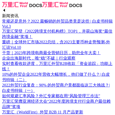
新闻资讯
常规还是意外？2022 最畅销的外贸品类竟是这些 | 白皮书特辑
Vol.3
万里汇荣登《2022跨境支付机构榜》TOP1，并获山海奖“最佳
跨境金融”奖项！
重磅｜全球外汇市场2022总结，含2023主要币种走势预测-外
汇说Vol.10
干货｜2023年跨境电商最全营销日历，助您全年大卖！
企业出海新时代，唯“稳”不破｜行业观察
实时查看收款进度，万里汇外贸B2B收款「资金追踪」功能上
线！
10%的外贸企业2022年营收大幅增长，他们做了什么？| 白皮
书特辑（二）
2022外贸行业复盘：90% 的外贸商户竟都面临这三大挑战？|
白皮书特辑（一）
如何规避汇率风险？外汇专家都在用“风险管理三步法”
万里汇荣膺亚洲经济大会“2022年度跨境支付行业商户最信赖
品牌”奖项
万里汇（WorldFirst）外贸 B2B 11 月产品更新