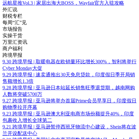
远航星推Vol.3 | 家居出海大BOSS，Wayfair官方入驻攻略
外汇说
财税专栏
每周“汇”见
市场报告
实操干货
万里汇资讯
商户福利
跨境早报
9.30 跨境早报 | 取暖电器在欧销量环比增长300%，智利将举行
Cyber Monday大促
9.29 跨境早报 | 速卖通推出30天免息贷款，印度假日季开局销
售额增长1.3倍
9.28 跨境早报 | 亚马逊日本站延长销售旺季退货期，越南网购
人数将突破5700万
9.27 跨境早报 | 亚马逊将举办首届Prime会员早享日，印度假日
购物季拉开序幕
9.23 跨境早报 | 亚马逊澳大利亚电商市场份额提升40%，印度
包裹收入增长全球第二
9.21 跨境早报 | 亚马逊暂停西班牙物流中心建设，Shein将在波
兰开设配送中心