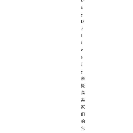
B
a
y
D
e
l
i
v
e
r
y
来
提
高
卖
家
们
的
包