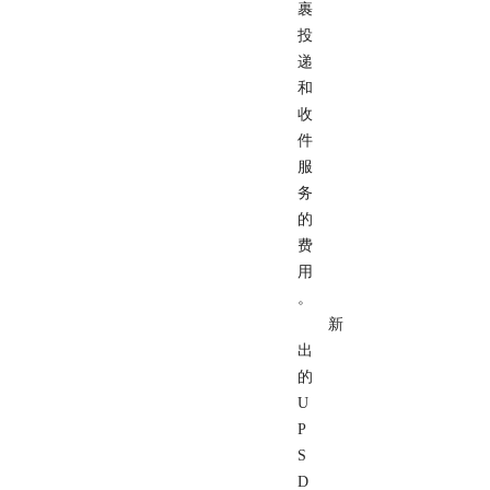
裹
投
递
和
收
件
服
务
的
费
用
。
新
出
的
U
P
S
D