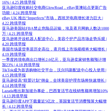
16% | 4.25 跨境早报
亚马逊印度收购社交电商GlowRoad，eBay英澳站点更新广告
功能 | 4.24 跨境早报
eBay UK 推出“Imperfects”市场，西班牙电商增长潜力巨大 |
4.22 跨境早报
亚马逊美国站FBA禁止危险品运输，埃及斋月网购人数达1000
万 | 4.21 跨境早报
亚马逊将开设机器人配送中心，美容个护产品市场走势乐观 |
4.20 跨境早报
美国市场退货率居历史高位，斋月线上市场规模将大幅增长 |
4.19 跨境早报
一季度跨境电商出口增长2.6亿元，亚马逊卖家销售额预计增
加23% | 4.18 跨境早报
TikTok成为首选购物社交平台，沃尔玛新配送中心投入使用 |
4.15 跨境早报
亚马逊提高“联盟计划”佣金，全球美容护理市场将快速增长 |
4.14 跨境早报
Lazada推出新加坡办事处，巴西复活节在线销售额将增加10%
| 4.13 跨境早报
亚马逊印度APP下载量近5亿次，英国复活节消费预算大幅增
长 | 4.12 跨境早报