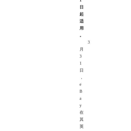
1
日
起
适
用
。
3
月
3
1
日
，
e
B
a
y
在
其
英