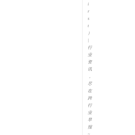
i
r
s
t
）
|
行
业
资
讯
，
尽
在
跨
行
业
早
报
~