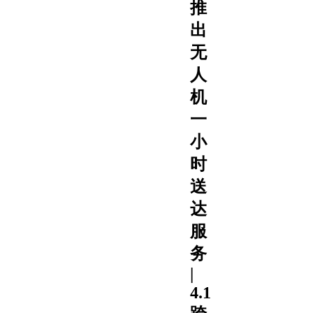
推
出
无
人
机
一
小
时
送
达
服
务
|
4.1