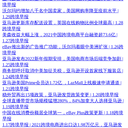
境早报
沃尔玛约增加八千名中国卖家，美国网购率降至疫前水平 |
1.29跨境早报
亚马逊更新库存配送设置，英国在线购物比例全球最高 | 1.28
跨境早报
美森收益大幅上涨，2021中国跨境电商平台融资超73.6亿 |
1.27跨境早报
eBay推出新的广告推广功能，沃尔玛着眼中美洲扩张 | 1.26跨
境早报
亚马逊发布2022新年假期安排，美国电商市场后端竞争加剧 |
1.25跨境早报
商务部呼吁取消中美加征关税，亚马逊开设首家线下服装店 |
1.24跨境早报
亚马逊美国Prime会员达1.72亿 ，LazMall上线极速申请通道 |
1.21跨境早报
稳外贸再出15项政策，亚马逊发货政策变更 | 1.20跨境早报
全球直播带货市场规模猛增280%，84%加拿大人选择亚马逊 |
1.19跨境早报
中国在线消费份额居全球第一，eBay Plus政策更新 | 1.18跨境
早报
1.17跨境早报 | 2021跨境电商进出口达1.98万亿元，亚马逊发