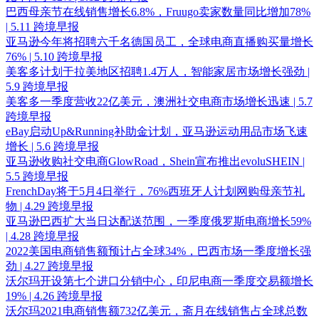
巴西母亲节在线销售增长6.8%，Fruugo卖家数量同比增加78%
| 5.11 跨境早报
亚马逊今年将招聘六千名德国员工，全球电商直播购买量增长
76% | 5.10 跨境早报
美客多计划于拉美地区招聘1.4万人，智能家居市场增长强劲 |
5.9 跨境早报
美客多一季度营收22亿美元，澳洲社交电商市场增长迅速 | 5.7
跨境早报
eBay启动Up&Running补助金计划，亚马逊运动用品市场飞速
增长 | 5.6 跨境早报
亚马逊收购社交电商GlowRoad，Shein宣布推出evoluSHEIN |
5.5 跨境早报
FrenchDay将于5月4日举行，76%西班牙人计划网购母亲节礼
物 | 4.29 跨境早报
亚马逊巴西扩大当日达配送范围，一季度俄罗斯电商增长59%
| 4.28 跨境早报
2022美国电商销售额预计占全球34%，巴西市场一季度增长强
劲 | 4.27 跨境早报
沃尔玛开设第七个进口分销中心，印尼电商一季度交易额增长
19% | 4.26 跨境早报
沃尔玛2021电商销售额732亿美元，斋月在线销售占全球总数