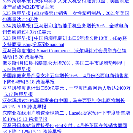
5.26 跨境早报 | 沃尔玛将扩大无人机交付服务范围，美国制造
业产品成为B2B市场主流
5.25 跨境早报 | eBay将禁止销售一次性塑料制品，2021年美国
包裹量达215亿件
5.24 跨境早报 | 亚马逊印度智能手机业务增长30%，全球电商
销售额超过4.9万亿美元
5.23 跨境早报 | 中国跨境电商进出口5年增长近10倍，eBay将
支持商品listing分享到Snapchat
亚马逊印度推出 Smart Commerce，沃尔玛针对会员举办促销
活动 | 5.20 跨境早报
俄罗斯4月纸质书籍需求大增78%，美国二手市场增势明显 |
5.19 跨境早报
美国家庭家居产品支出五年增长16% ，4月份巴西电商销售额
下降8.48%| 5.18 跨境早报
亚马逊印度累计出口50亿美元，一季度巴西网购人数达2400万
| 5.17 跨境早报
沃尔玛超过50%新卖家来自中国，马来西亚社交电商将增长
45.2% | 5.16 跨境早报
东南亚在线用户增速全球第二，Lazada卖家预计下季度销售增
长10% | 5.13 跨境早报
亚马逊日本站首度接受PayPal支付，4月份英国在线销售额同
比下降了12% | 5.12 跨境早报