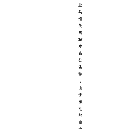
亚
马
逊
英
国
站
发
布
公
告
称
，
由
于
预
期
的
皇