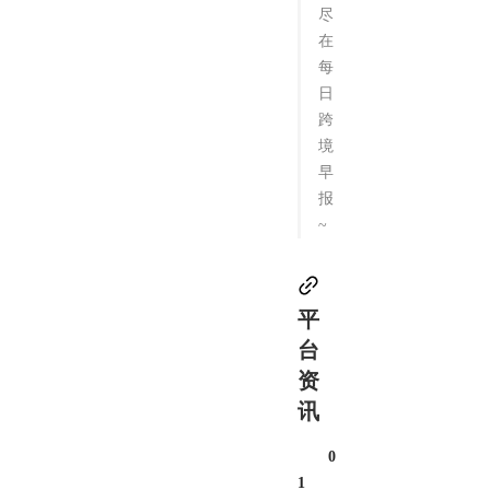
尽
在
每
日
跨
境
早
报
~
平
台
资
讯
0
1