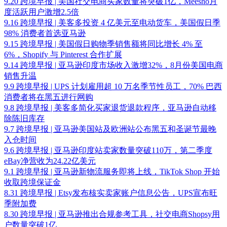
9.20 跨境早报 | 美国社交电商买家数量将突破1亿，Meesho月
度活跃用户激增2.5倍
9.16 跨境早报 | 美客多投资 4 亿美元至电动货车，美国假日季
98% 消费者首选亚马逊
9.15 跨境早报 | 美国假日购物季销售额将同比增长 4% 至
6%，Shopify 与 Pinterest 合作扩展
9.14 跨境早报 | 亚马逊印度市场收入激增32%，8月份美国电商
销售升温
9.9 跨境早报 | UPS 计划雇用超 10 万名季节性员工，70% 巴西
消费者将在黑五进行网购
9.8 跨境早报 | 美客多简化买家退货退款程序，亚马逊自动移
除陈旧库存
9.7 跨境早报 | 亚马逊美国站及欧洲站公布黑五和圣诞节最晚
入仓时间
9.6 跨境早报 | 亚马逊印度站卖家数量突破110万，第二季度
eBay净营收为24.22亿美元
9.1 跨境早报 | 亚马逊新物流服务即将上线，TikTok Shop 开始
收取跨境保证金
8.31 跨境早报 | Etsy发布核实卖家账户信息公告，UPS宣布旺
季附加费
8.30 跨境早报 | 亚马逊推出合规参考工具，社交电商Shopsy用
户数量突破1亿