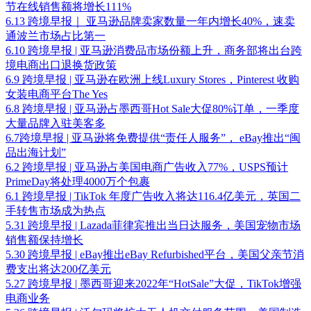
节在线销售额将增长111%
6.13 跨境早报｜ 亚马逊品牌卖家数量一年内增长40%，速卖
通波兰市场占比第一
6.10 跨境早报 | 亚马逊消费品市场份额上升，商务部将出台跨
境电商出口退换货政策
6.9 跨境早报 | 亚马逊在欧洲上线Luxury Stores，Pinterest 收购
女装电商平台The Yes
6.8 跨境早报 | 亚马逊占墨西哥Hot Sale大促80%订单，一季度
大量品牌入驻美客多
6.7跨境早报 | 亚马逊将免费提供“责任人服务”， eBay推出“闽
品出海计划”
6.2 跨境早报 | 亚马逊占美国电商广告收入77%，USPS预计
PrimeDay将处理4000万个包裹
6.1 跨境早报 | TikTok 年度广告收入将达116.4亿美元，英国二
手转售市场成为热点
5.31 跨境早报 | Lazada菲律宾推出当日达服务，美国宠物市场
销售额保持增长
5.30 跨境早报 | eBay推出eBay Refurbished平台，美国⽗亲节消
费⽀出将达200亿美元
5.27 跨境早报 | 墨西哥迎来2022年“HotSale”大促，TikTok增强
电商业务