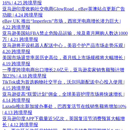
16% | 4.25 跨境早报
亚马逊印度收购社交电商GlowRoad，eBay英澳站点更新广告
功能 | 4.24 跨境早报
eBay UK 推出“Imperfects”市场，西班牙电商增长潜力巨大 |
4.22 跨境早报
亚马逊美国站FBA禁止危险品运输，埃及斋月网购人数达1000
万 | 4.21 跨境早报
亚马逊将开设机器人配送中心，美容个护产品市场走势乐观 |
4.20 跨境早报
美国市场退货率居历史高位，斋月线上市场规模将大幅增长 |
4.19 跨境早报
一季度跨境电商出口增长2.6亿元，亚马逊卖家销售额预计增
加23% | 4.18 跨境早报
TikTok成为首选购物社交平台，沃尔玛新配送中心投入使用 |
4.15 跨境早报
亚马逊提高“联盟计划”佣金，全球美容护理市场将快速增长 |
4.14 跨境早报
Lazada推出新加坡办事处，巴西复活节在线销售额将增加10%
| 4.13 跨境早报
亚马逊印度APP下载量近5亿次，英国复活节消费预算大幅增
长 | 4.12 跨境早报