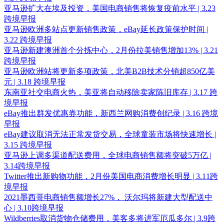
亚马逊扩大在埃及投资，美国电商销售将恢复疫前水平 | 3.23
跨境早报
亚马逊欧洲多站点更新销售政策，eBay延长政策保护时间 |
3.22 跨境早报
亚马逊新建澳洲首个分拣中心，2月份拉美销售增加13% | 3.21
跨境早报
亚马逊欧洲站将更新多项政策，北美B2B技术分销超850亿美
元 | 3.18 跨境早报
东南亚社交电商火热，美亚将自动移除卖家陈旧库存 | 3.17 跨
境早报
eBay推出群发优惠券功能，新西兰网购消费创纪录 | 3.16 跨境
早报
eBay建议取消无法正常发货交易，全球童装市场将快速增长 |
3.15 跨境早报
亚马逊上调多渠道配送费用，全球电商销售额将突破5万亿 |
3.14跨境早报
Twitter推出新购物功能，2月份美国电商消费增长明显 | 3.11跨
境早报
2021墨西哥电商销售额增长27%， 沃尔玛将新建大型配送中
心 | 3.10跨境早报
Wildberries取消货物仓储费用，美客多将进军厄瓜多尔 | 3.9跨