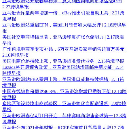
亚马逊欧洲站开放春季秒杀，意大利医药电商市场猛涨43%|
2.22跨境早报
亚马逊仓库量两年增加一倍，eBay推出引流自助工具 | 2.21跨
境早报
亚马逊欧洲站重启EFN，美国1月销售额大幅反弹 | 2.18跨境早
报
美国社交电商增幅显著，亚马逊印度扩张仓储能力 | 2.17跨境
早报
广州跨境电商享专项补贴，6万亚马逊卖家年销售超百万美元 |
2.16跨境早报
美国电商价格持续上涨，亚马逊瞄准货代业务 | 2.15跨境早报
Lazada将开启预售政策，亚马逊美国站增添邮件新功能 | 2.14
跨境早报
亚马逊欧洲站FBA费用上涨，美国港口或将持续拥堵 | 2.11跨
境早报
中国在线销售份额达46.3%，亚马逊冰墩墩已悉数下架 | 2.10跨
境早报
多地区预设跨境电商试验区，亚马逊简化自配送退货 | 2.9跨境
早报
亚马逊欧洲春促4月1日开启，菲律宾电商增速全球第一 | 2.8跨
境早报
亚马逊公布2021全年财报，RCEP实施首月贸易量大增 | 2.7跨