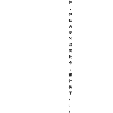
件
，
包
括
必
要
的
监
管
批
准
，
预
计
将
于
2
0
2