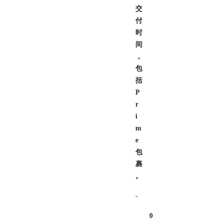
交
付
时
间
，
包
括
P
r
i
m
e
包
裹
。
-
0