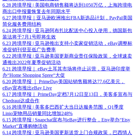
6.28 跨境早报 | 美国电商销售额将达到1050万亿，上海跨境电
商出口申报量恢复去年同期水平
6.27 跨境早报｜亚马逊欧洲推出FBA新选品计划，PayPal美国
简化服务费用结构
6.24 跨境早报 | 亚马逊阿布扎比配送中心投入使用，德国新包
装法将于7月1号即将生效
6.23 跨境早报 | 亚马逊推出支持小卖家促销活动，eBay调整标
准促销刊登至低广告费率
6.22 跨境早报 | 亚马逊美国更新商业责任保险政策，全球速卖
通推出2022年夏季促销活动
6.21 跨境早报｜ eBay土耳其市场将停止运营，亚马逊印度举
办“Home Shopping Spree“大促
6.20 跨境早报 ｜ PrimeDay美国站销售额将达77.6亿美元，
eBay宣布推出eBay Live
6.17 跨境早报｜ PrimeDay定档7月12日至13日，美客多宣布与
Chedraui达成合作
6.16 跨境早报 | 美客多巴西扩大当日达服务范围，Q1季度
Linio宠物用品销量同比增加248%
6.15 跨境早报 | Snapchat宣布与eBay进行整合，Etsy举办“Etsy
Market”直播购物活动
6.14 跨境早报 | 亚马逊美国更新送货上门合规政策，巴西情人