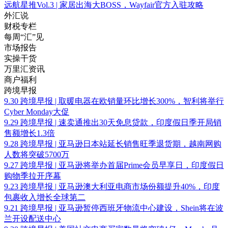
远航星推Vol.3 | 家居出海大BOSS，Wayfair官方入驻攻略
外汇说
财税专栏
每周“汇”见
市场报告
实操干货
万里汇资讯
商户福利
跨境早报
9.30 跨境早报 | 取暖电器在欧销量环比增长300%，智利将举行
Cyber Monday大促
9.29 跨境早报 | 速卖通推出30天免息贷款，印度假日季开局销
售额增长1.3倍
9.28 跨境早报 | 亚马逊日本站延长销售旺季退货期，越南网购
人数将突破5700万
9.27 跨境早报 | 亚马逊将举办首届Prime会员早享日，印度假日
购物季拉开序幕
9.23 跨境早报 | 亚马逊澳大利亚电商市场份额提升40%，印度
包裹收入增长全球第二
9.21 跨境早报 | 亚马逊暂停西班牙物流中心建设，Shein将在波
兰开设配送中心