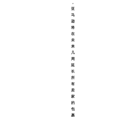
，
亚
马
逊
将
在
未
来
几
周
延
长
所
有
卖
家
的
包
裹