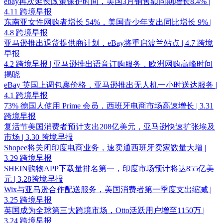
ebay再次延长政策保护时间，美国3月销售额同期增长8.4% |
4.11 跨境早报
东南亚女性网购者增长 54%，美国青少年支出同比增长 9% |
4.8 跨境早报
亚马逊推出退货提供商计划，eBay将重启波兰站点 | 4.7 跨境
早报
4.2 跨境早报 | 亚马逊推出语音订购服务，欧洲网购高峰时间
揭晓
eBay 英国上调包裹价格，亚马逊推出无人机一小时送达服务 |
4.1 跨境早报
73% 德国人使用 Prime 会员，西班牙电商市场高速增长 | 3.31
跨境早报
复活节美国消费者预计支出208亿美元，亚马逊快速扩张埃及
市场 | 3.30 跨境早报
Shopee将关闭印度电商业务，速卖通西班牙卖家数量大增 |
3.29 跨境早报
SHEIN购物APP下载量排名第一，印度市场预计将达855亿美
元 | 3.28跨境早报
Wix与亚马逊合作配送服务，美国消费者第一季度支出缩减 |
3.25 跨境早报
英国成为全球第三大跨境市场，Otto活跃用户增至1150万 |
3.24 跨境早报