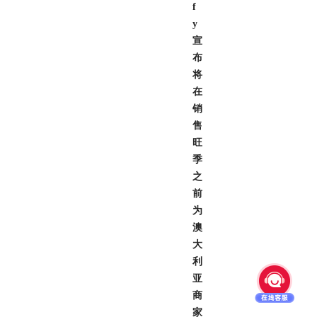
f
y
宣
布
将
在
销
售
旺
季
之
前
为
澳
大
利
亚
商
家