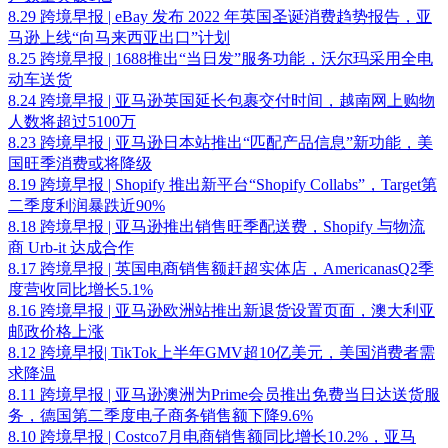
8.29 跨境早报 | eBay 发布 2022 年英国圣诞消费趋势报告，亚
马逊上线“向马来西亚出口”计划
8.25 跨境早报 | 1688推出“当日发”服务功能，沃尔玛采用全电
动车送货
8.24 跨境早报 | 亚马逊英国延长包裹交付时间，越南网上购物
人数将超过5100万
8.23 跨境早报 | 亚马逊日本站推出“匹配产品信息”新功能，美
国旺季消费或将降级
8.19 跨境早报 | Shopify 推出新平台“Shopify Collabs”，Target第
二季度利润暴跌近90%
8.18 跨境早报 | 亚马逊推出销售旺季配送费，Shopify 与物流
商 Urb-it 达成合作
8.17 跨境早报 | 英国电商销售额赶超实体店，AmericanasQ2季
度营收同比增长5.1%
8.16 跨境早报 | 亚马逊欧洲站推出新退货设置页面，澳大利亚
邮政价格上涨
8.12 跨境早报| TikTok上半年GMV超10亿美元，美国消费者需
求降温
8.11 跨境早报 | 亚马逊澳洲为Prime会员推出免费当日达送货服
务，德国第二季度电子商务销售额下降9.6%
8.10 跨境早报 | Costco7月电商销售额同比增长10.2%，亚马