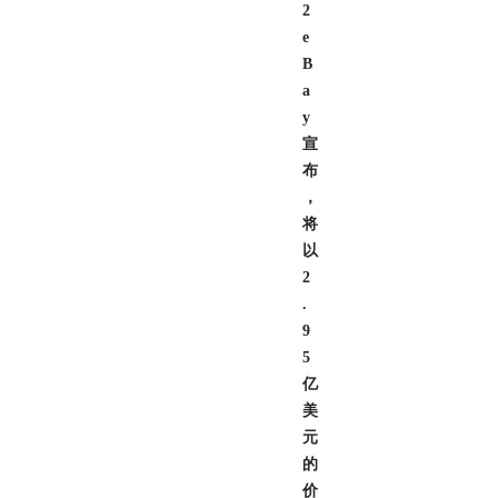
2
e
B
a
y
宣
布
，
将
以
2
.
9
5
亿
美
元
的
价