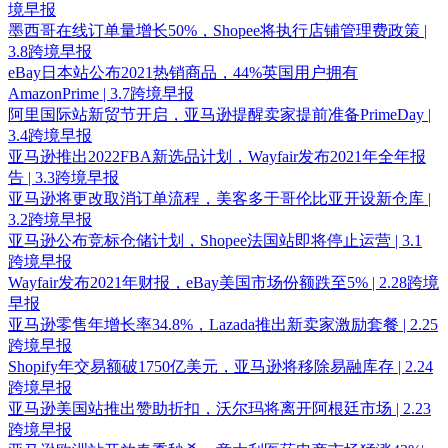
境早报
墨西哥在线订单量增长50%，Shopee将执行店铺管理费政策 |
3.8跨境早报
eBay日本站公布2021热销商品，44%英国用户拥有
AmazonPrime | 3.7跨境早报
阿里国际站新贸节开启，亚马逊提醒卖家提前准备PrimeDay |
3.4跨境早报
亚马逊推出2022FBA新选品计划，Wayfair发布2021年全年报
告 | 3.3跨境早报
亚马逊将更改取消订单流程，美客多于哥伦比亚开设新仓库 |
3.2跨境早报
亚马逊公布竞标仓储计划，Shopee法国站即将停止运营 | 3.1
跨境早报
Wayfair发布2021年财报，eBay美国市场份额跌至5% | 2.28跨境
早报
亚马逊零售年增长率34.8%，Lazada推出新卖家激励套餐 | 2.25
跨境早报
Shopify年交易额破1750亿美元，亚马逊将移除易融库存 | 2.24
跨境早报
亚马逊美国站推出赞助折扣，沃尔玛将离开阿根廷市场 | 2.23
跨境早报