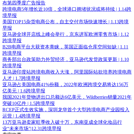
布第四季度广告报告
跨境电商5年增长近10倍，全球港口拥堵状况或将持续 | 1.14跨
境早报
美国TOP15杂货电商公布，自主交付市场快速增长 | 1.13跨境
早报
亚马逊全球开店线上峰会举行，京东进军欧洲零售市场 | 1.12
跨境早报
B2B电商平台大获资本青睐，英国正面临仓库空间短缺 | 1.11
跨境早报
商务部出台政策助力外贸经济，亚马逊代发货政策更新 | 1.10
跨境早报
亚马逊印度站跨境电商收入大涨，阿里国际站欲培养跨境电商
人才 | 1.7跨境早报
亚马逊占美国电商41%份额，2022年欧洲跨境交易将达156万
亿美元 | 1.6跨境早报
我国2021年货物进出口总额达6亿美元，Wildberries销量2021年
突破10亿件 | 1.5跨境早报
RCEP正式生效实施，深圳龙华首个大型跨境电商产业园投入
运营 | 1.4跨境早报
13万亚马逊卖家旺季收入破十万，东南亚成全球化妆品行
业“未来市场”|12.31跨境早报