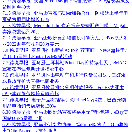
7.19 跨境早报 | 美国Prime Day创下销售纪录，eBay延长卖家发
货时间至40天
7.15 跨境早报 | 亚马逊宣布与Uber加强合作，阿根廷上半年电
商销售额同比增长12%
7.13 跨境早报 | Mercado Libre宣布提高免费配送门槛，Magalu
卖家总数达到20万
7.12 跨境早报 | 亚马逊欧洲更新增值税计算方法，eBay澳大利
亚2022财年营收7420万美元
7.8 跨境早报 | 亚马逊推出新的ASIN推荐页面，Newegg将于7
月11-15日推出FantasTech促销活动
7.7 跨境早报 | 亚马逊土耳其站Prime Day将持续七天，eMAG
宣布在布达佩斯开设物流中心
7.6 跨境早报 | 亚马逊推出电动车和步行送货员团队，TikTok
或将放弃扩大直播电商业务
7.5 跨境早报 | 亚马逊埃及推出分期付款服务，FedEx为亚太
eBay卖家降低跨境运输价格
7.1 跨境早报 | 电子产品将继续引流PrimeDay消费，巴西宠物
用品电商销售额增长130%
6.30 跨境早报 | 亚马逊欧洲站宣布将采用无塑料包装，eBay美
国站USPS费率上涨
6.29 跨境早报 | 亚马逊计划举办第二场Prime购物节，Otto将推
出“Otto Payments”支付服务