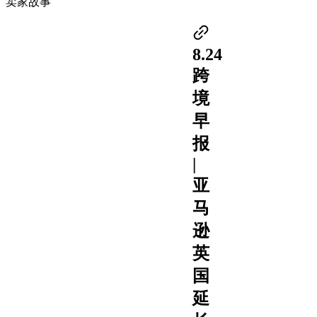
卖家故事
8.24
跨
境
早
报
|
亚
马
逊
英
国
延