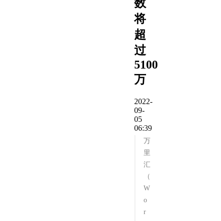
数
将
超
过
5100
万
2022-
09-
05
06:39
万
里
汇
（
W
o
r