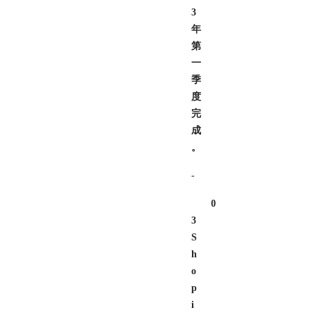
3
年
第
一
季
度
完
成
。
-
0
3
S
h
o
p
i