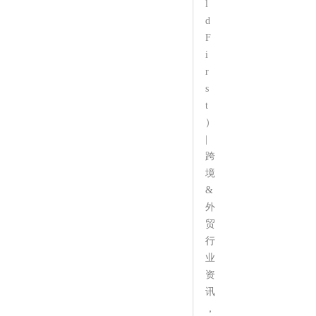
l
d
F
i
r
s
t
）
|
跨
境
&
外
贸
行
业
资
讯
，