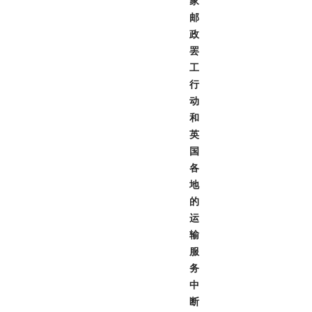
家
邮
政
罢
工
行
动
和
英
国
各
地
的
运
输
服
务
中
断