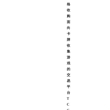
格
收
购
面
向
卡
牌
收
集
游
戏
的
交
易
平
台
T
C