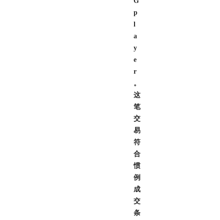
G
p
l
a
y
e
r
。
这
笔
交
易
符
合
惯
例
成
交
条