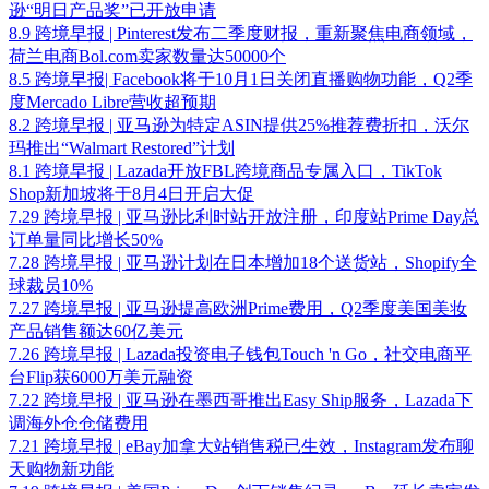
逊“明日产品奖”已开放申请
8.9 跨境早报 | Pinterest发布二季度财报，重新聚焦电商领域，
荷兰电商Bol.com卖家数量达50000个
8.5 跨境早报| Facebook将于10月1日关闭直播购物功能，Q2季
度Mercado Libre营收超预期
8.2 跨境早报 | 亚马逊为特定ASIN提供25%推荐费折扣，沃尔
玛推出“Walmart Restored”计划
8.1 跨境早报 | Lazada开放FBL跨境商品专属入口，TikTok
Shop新加坡将于8月4日开启大促
7.29 跨境早报 | 亚马逊比利时站开放注册，印度站Prime Day总
订单量同比增长50%
7.28 跨境早报 | 亚马逊计划在日本增加18个送货站，Shopify全
球裁员10%
7.27 跨境早报 | 亚马逊提高欧洲Prime费用，Q2季度美国美妆
产品销售额达60亿美元
7.26 跨境早报 | Lazada投资电子钱包Touch 'n Go，社交电商平
台Flip获6000万美元融资
7.22 跨境早报 | 亚马逊在墨西哥推出Easy Ship服务，Lazada下
调海外仓仓储费用
7.21 跨境早报 | eBay加拿大站销售税已生效，Instagram发布聊
天购物新功能