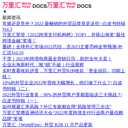
新闻资讯
常规还是意外？2022 最畅销的外贸品类竟是这些 | 白皮书特辑
Vol.3
万里汇荣登《2022跨境支付机构榜》TOP1，并获山海奖“最佳
跨境金融”奖项！
重磅｜全球外汇市场2022总结，含2023主要币种走势预测-外
汇说Vol.10
干货｜2023年跨境电商最全营销日历，助您全年大卖！
企业出海新时代，唯“稳”不破｜行业观察
实时查看收款进度，万里汇外贸B2B收款「资金追踪」功能上
线！
10%的外贸企业2022年营收大幅增长，他们做了什么？| 白皮
书特辑（二）
2022外贸行业复盘：90% 的外贸商户竟都面临这三大挑战？|
白皮书特辑（一）
如何规避汇率风险？外汇专家都在用“风险管理三步法”
万里汇荣膺亚洲经济大会“2022年度跨境支付行业商户最信赖
品牌”奖项
万里汇（WorldFirst）外贸 B2B 11 月产品更新