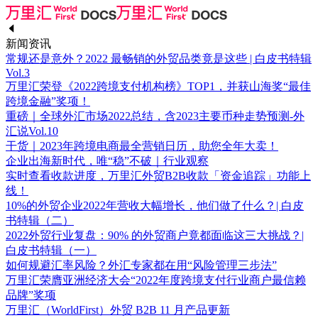
新闻资讯
常规还是意外？2022 最畅销的外贸品类竟是这些 | 白皮书特辑
Vol.3
万里汇荣登《2022跨境支付机构榜》TOP1，并获山海奖“最佳
跨境金融”奖项！
重磅｜全球外汇市场2022总结，含2023主要币种走势预测-外
汇说Vol.10
干货｜2023年跨境电商最全营销日历，助您全年大卖！
企业出海新时代，唯“稳”不破｜行业观察
实时查看收款进度，万里汇外贸B2B收款「资金追踪」功能上
线！
10%的外贸企业2022年营收大幅增长，他们做了什么？| 白皮
书特辑（二）
2022外贸行业复盘：90% 的外贸商户竟都面临这三大挑战？|
白皮书特辑（一）
如何规避汇率风险？外汇专家都在用“风险管理三步法”
万里汇荣膺亚洲经济大会“2022年度跨境支付行业商户最信赖
品牌”奖项
万里汇（WorldFirst）外贸 B2B 11 月产品更新