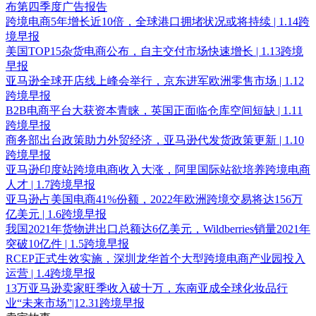
布第四季度广告报告
跨境电商5年增长近10倍，全球港口拥堵状况或将持续 | 1.14跨
境早报
美国TOP15杂货电商公布，自主交付市场快速增长 | 1.13跨境
早报
亚马逊全球开店线上峰会举行，京东进军欧洲零售市场 | 1.12
跨境早报
B2B电商平台大获资本青睐，英国正面临仓库空间短缺 | 1.11
跨境早报
商务部出台政策助力外贸经济，亚马逊代发货政策更新 | 1.10
跨境早报
亚马逊印度站跨境电商收入大涨，阿里国际站欲培养跨境电商
人才 | 1.7跨境早报
亚马逊占美国电商41%份额，2022年欧洲跨境交易将达156万
亿美元 | 1.6跨境早报
我国2021年货物进出口总额达6亿美元，Wildberries销量2021年
突破10亿件 | 1.5跨境早报
RCEP正式生效实施，深圳龙华首个大型跨境电商产业园投入
运营 | 1.4跨境早报
13万亚马逊卖家旺季收入破十万，东南亚成全球化妆品行
业“未来市场”|12.31跨境早报