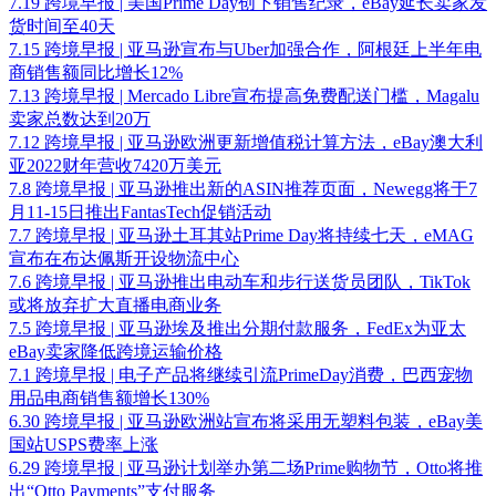
7.19 跨境早报 | 美国Prime Day创下销售纪录，eBay延长卖家发
货时间至40天
7.15 跨境早报 | 亚马逊宣布与Uber加强合作，阿根廷上半年电
商销售额同比增长12%
7.13 跨境早报 | Mercado Libre宣布提高免费配送门槛，Magalu
卖家总数达到20万
7.12 跨境早报 | 亚马逊欧洲更新增值税计算方法，eBay澳大利
亚2022财年营收7420万美元
7.8 跨境早报 | 亚马逊推出新的ASIN推荐页面，Newegg将于7
月11-15日推出FantasTech促销活动
7.7 跨境早报 | 亚马逊土耳其站Prime Day将持续七天，eMAG
宣布在布达佩斯开设物流中心
7.6 跨境早报 | 亚马逊推出电动车和步行送货员团队，TikTok
或将放弃扩大直播电商业务
7.5 跨境早报 | 亚马逊埃及推出分期付款服务，FedEx为亚太
eBay卖家降低跨境运输价格
7.1 跨境早报 | 电子产品将继续引流PrimeDay消费，巴西宠物
用品电商销售额增长130%
6.30 跨境早报 | 亚马逊欧洲站宣布将采用无塑料包装，eBay美
国站USPS费率上涨
6.29 跨境早报 | 亚马逊计划举办第二场Prime购物节，Otto将推
出“Otto Payments”支付服务