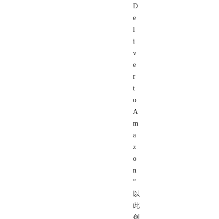
D
e
l
i
v
e
r
t
o
A
m
a
z
o
n
”
以
此
创