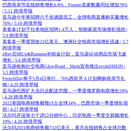
巴西母亲节在线销售增长6.8%，Fruugo卖家数量同比增加78%
| 5.11 跨境早报
亚马逊今年将招聘六千名德国员工，全球电商直播购买量增长
76% | 5.10 跨境早报
美客多计划于拉美地区招聘1.4万人，智能家居市场增长强劲 |
5.9 跨境早报
美客多一季度营收22亿美元，澳洲社交电商市场增长迅速 | 5.7
跨境早报
eBay启动Up&Running补助金计划，亚马逊运动用品市场飞速
增长 | 5.6 跨境早报
亚马逊收购社交电商GlowRoad，Shein宣布推出evoluSHEIN |
5.5 跨境早报
FrenchDay将于5月4日举行，76%西班牙人计划网购母亲节礼
物 | 4.29 跨境早报
亚马逊巴西扩大当日达配送范围，一季度俄罗斯电商增长59%
| 4.28 跨境早报
2022美国电商销售额预计占全球34%，巴西市场一季度增长强
劲 | 4.27 跨境早报
沃尔玛开设第七个进口分销中心，印尼电商一季度交易额增长
19% | 4.26 跨境早报
沃尔玛2021电商销售额732亿美元，斋月在线销售占全球总数