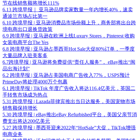
节在线销售额将增长111%
6.13 跨境早报｜ 亚马逊品牌卖家数量一年内增长40%，速卖
通波兰市场占比第一
6.10 跨境早报 | 亚马逊消费品市场份额上升，商务部将出台跨
境电商出口退换货政策
6.9 跨境早报 | 亚马逊在欧洲上线Luxury Stores，Pinterest 收购
女装电商平台The Yes
6.8 跨境早报 | 亚马逊占墨西哥Hot Sale大促80%订单，一季度
大量品牌入驻美客多
6.7跨境早报 | 亚马逊将免费提供“责任人服务”， eBay推出“闽
品出海计划”
6.2 跨境早报 | 亚马逊占美国电商广告收入77%，USPS预计
PrimeDay将处理4000万个包裹
6.1 跨境早报 | TikTok 年度广告收入将达116.4亿美元，英国二
手转售市场成为热点
5.31 跨境早报 | Lazada菲律宾推出当日达服务，美国宠物市场
销售额保持增长
5.30 跨境早报 | eBay推出eBay Refurbished平台，美国⽗亲节消
费⽀出将达200亿美元
5.27 跨境早报 | 墨西哥迎来2022年“HotSale”大促，TikTok增强
电商业务