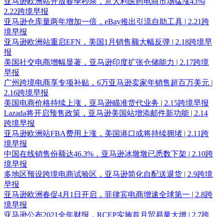
亚马逊欧洲站开放春季秒杀，意大利医药电商市场猛涨43%|
2.22跨境早报
亚马逊仓库量两年增加一倍，eBay推出引流自助工具 | 2.21跨
境早报
亚马逊欧洲站重启EFN，美国1月销售额大幅反弹 | 2.18跨境早
报
美国社交电商增幅显著，亚马逊印度扩张仓储能力 | 2.17跨境
早报
广州跨境电商享专项补贴，6万亚马逊卖家年销售超百万美元 |
2.16跨境早报
美国电商价格持续上涨，亚马逊瞄准货代业务 | 2.15跨境早报
Lazada将开启预售政策，亚马逊美国站增添邮件新功能 | 2.14
跨境早报
亚马逊欧洲站FBA费用上涨，美国港口或将持续拥堵 | 2.11跨
境早报
中国在线销售份额达46.3%，亚马逊冰墩墩已悉数下架 | 2.10跨
境早报
多地区预设跨境电商试验区，亚马逊简化自配送退货 | 2.9跨境
早报
亚马逊欧洲春促4月1日开启，菲律宾电商增速全球第一 | 2.8跨
境早报
亚马逊公布2021全年财报，RCEP实施首月贸易量大增 | 2.7跨