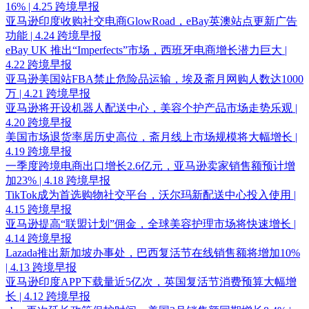
16% | 4.25 跨境早报
亚马逊印度收购社交电商GlowRoad，eBay英澳站点更新广告
功能 | 4.24 跨境早报
eBay UK 推出“Imperfects”市场，西班牙电商增长潜力巨大 |
4.22 跨境早报
亚马逊美国站FBA禁止危险品运输，埃及斋月网购人数达1000
万 | 4.21 跨境早报
亚马逊将开设机器人配送中心，美容个护产品市场走势乐观 |
4.20 跨境早报
美国市场退货率居历史高位，斋月线上市场规模将大幅增长 |
4.19 跨境早报
一季度跨境电商出口增长2.6亿元，亚马逊卖家销售额预计增
加23% | 4.18 跨境早报
TikTok成为首选购物社交平台，沃尔玛新配送中心投入使用 |
4.15 跨境早报
亚马逊提高“联盟计划”佣金，全球美容护理市场将快速增长 |
4.14 跨境早报
Lazada推出新加坡办事处，巴西复活节在线销售额将增加10%
| 4.13 跨境早报
亚马逊印度APP下载量近5亿次，英国复活节消费预算大幅增
长 | 4.12 跨境早报