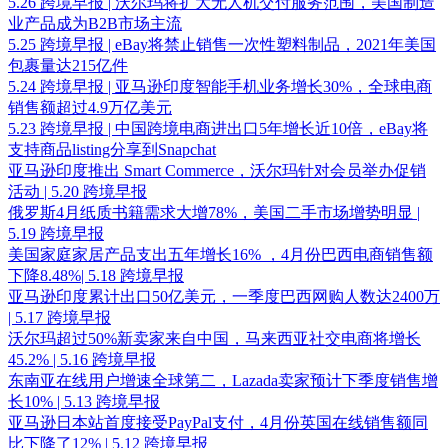
5.26 跨境早报 | 沃尔玛将扩大无人机交付服务范围，美国制造
业产品成为B2B市场主流
5.25 跨境早报 | eBay将禁止销售一次性塑料制品，2021年美国
包裹量达215亿件
5.24 跨境早报 | 亚马逊印度智能手机业务增长30%，全球电商
销售额超过4.9万亿美元
5.23 跨境早报 | 中国跨境电商进出口5年增长近10倍，eBay将
支持商品listing分享到Snapchat
亚马逊印度推出 Smart Commerce，沃尔玛针对会员举办促销
活动 | 5.20 跨境早报
俄罗斯4月纸质书籍需求大增78%，美国二手市场增势明显 |
5.19 跨境早报
美国家庭家居产品支出五年增长16% ，4月份巴西电商销售额
下降8.48%| 5.18 跨境早报
亚马逊印度累计出口50亿美元，一季度巴西网购人数达2400万
| 5.17 跨境早报
沃尔玛超过50%新卖家来自中国，马来西亚社交电商将增长
45.2% | 5.16 跨境早报
东南亚在线用户增速全球第二，Lazada卖家预计下季度销售增
长10% | 5.13 跨境早报
亚马逊日本站首度接受PayPal支付，4月份英国在线销售额同
比下降了12% | 5.12 跨境早报