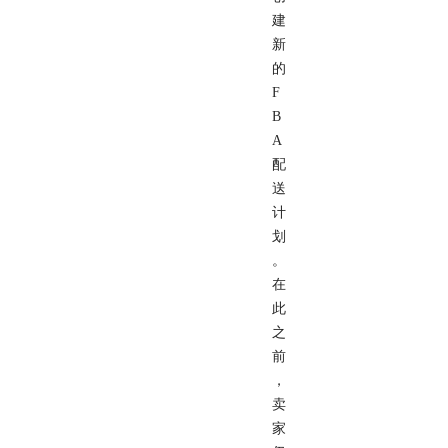
建
新
的
F
B
A
配
送
计
划
。
在
此
之
前
，
卖
家