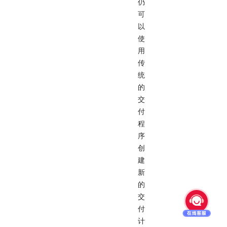
仍
可
以
使
用
传
统
的
交
付
程
序
创
建
新
的
交
付
计