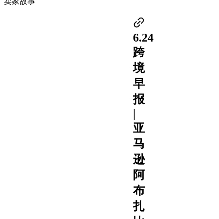
卖家故事
6.24
跨
境
早
报
|
亚
马
逊
阿
布
扎