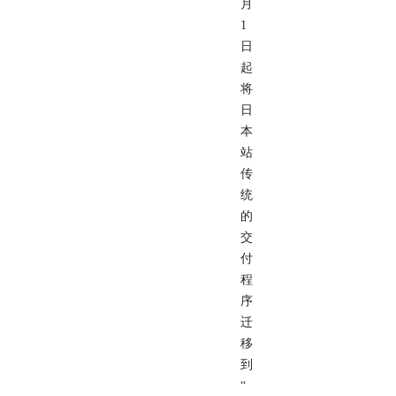
月
1
日
起
将
日
本
站
传
统
的
交
付
程
序
迁
移
到
“