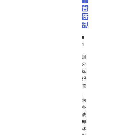
台
资
讯
0
1
据
外
媒
报
道
，
为
备
战
即
将