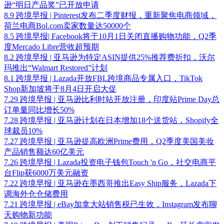
逊“明日产品奖”已开放申请
8.9 跨境早报 | Pinterest发布二季度财报，重新聚焦电商领域，
荷兰电商Bol.com卖家数量达50000个
8.5 跨境早报| Facebook将于10月1日关闭直播购物功能，Q2季
度Mercado Libre营收超预期
8.2 跨境早报 | 亚马逊为特定ASIN提供25%推荐费折扣，沃尔
玛推出“Walmart Restored”计划
8.1 跨境早报 | Lazada开放FBL跨境商品专属入口，TikTok
Shop新加坡将于8月4日开启大促
7.29 跨境早报 | 亚马逊比利时站开放注册，印度站Prime Day总
订单量同比增长50%
7.28 跨境早报 | 亚马逊计划在日本增加18个送货站，Shopify全
球裁员10%
7.27 跨境早报 | 亚马逊提高欧洲Prime费用，Q2季度美国美妆
产品销售额达60亿美元
7.26 跨境早报 | Lazada投资电子钱包Touch 'n Go，社交电商平
台Flip获6000万美元融资
7.22 跨境早报 | 亚马逊在墨西哥推出Easy Ship服务，Lazada下
调海外仓仓储费用
7.21 跨境早报 | eBay加拿大站销售税已生效，Instagram发布聊
天购物新功能