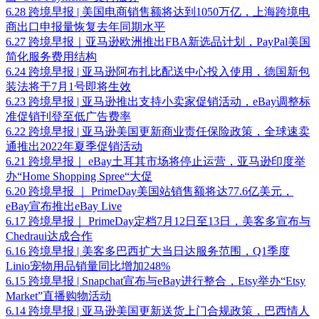
6.28 跨境早报 | 美国电商销售额将达到1050万亿，上海跨境电
商出口申报量恢复去年同期水平
6.27 跨境早报｜亚马逊欧洲推出FBA新选品计划，PayPal美国
简化服务费用结构
6.24 跨境早报 | 亚马逊阿布扎比配送中心投入使用，德国新包
装法将于7月1号即将生效
6.23 跨境早报 | 亚马逊推出支持小卖家促销活动，eBay调整标
准促销刊登至低广告费率
6.22 跨境早报 | 亚马逊美国更新商业责任保险政策，全球速卖
通推出2022年夏季促销活动
6.21 跨境早报｜ eBay土耳其市场将停止运营，亚马逊印度举
办“Home Shopping Spree“大促
6.20 跨境早报 ｜ PrimeDay美国站销售额将达77.6亿美元，
eBay宣布推出eBay Live
6.17 跨境早报｜ PrimeDay定档7月12日至13日，美客多宣布与
Chedraui达成合作
6.16 跨境早报 | 美客多巴西扩大当日达服务范围，Q1季度
Linio宠物用品销量同比增加248%
6.15 跨境早报 | Snapchat宣布与eBay进行整合，Etsy举办“Etsy
Market”直播购物活动
6.14 跨境早报 | 亚马逊美国更新送货上门合规政策，巴西情人