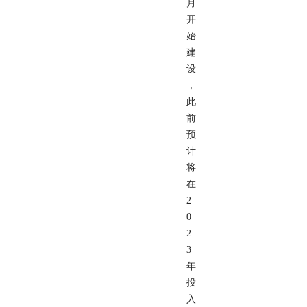
月
开
始
建
设
，
此
前
预
计
将
在
2
0
2
3
年
投
入