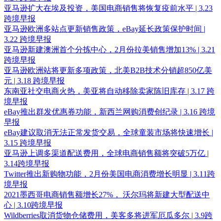
亚马逊扩大在埃及投资，美国电商销售将恢复疫前水平 | 3.23
跨境早报
亚马逊欧洲多站点更新销售政策，eBay延长政策保护时间 |
3.22 跨境早报
亚马逊新建澳洲首个分拣中心，2月份拉美销售增加13% | 3.21
跨境早报
亚马逊欧洲站将更新多项政策，北美B2B技术分销超850亿美
元 | 3.18 跨境早报
东南亚社交电商火热，美亚将自动移除卖家陈旧库存 | 3.17 跨
境早报
eBay推出群发优惠券功能，新西兰网购消费创纪录 | 3.16 跨境
早报
eBay建议取消无法正常发货交易，全球童装市场将快速增长 |
3.15 跨境早报
亚马逊上调多渠道配送费用，全球电商销售额将突破5万亿 |
3.14跨境早报
Twitter推出新购物功能，2月份美国电商消费增长明显 | 3.11跨
境早报
2021墨西哥电商销售额增长27%， 沃尔玛将新建大型配送中
心 | 3.10跨境早报
Wildberries取消货物仓储费用，美客多将进军厄瓜多尔 | 3.9跨