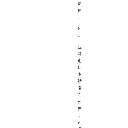
使
用
。
0
2
亚
马
逊
日
本
站
发
布
公
告
，
9