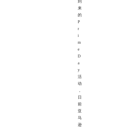
到
来
的
P
r
i
m
e
D
a
y
活
动
，
日
前
亚
马
逊