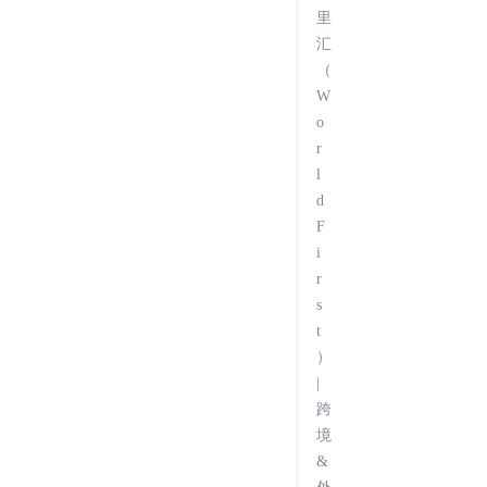
里
汇
（
W
o
r
l
d
F
i
r
s
t
）
|
跨
境
&