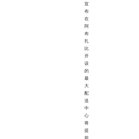
宣
布
在
阿
布
扎
比
开
设
的
最
大
配
送
中
心
将
提
前