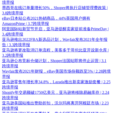
境早报
墨西哥在线订单量增长50%，Shopee将执行店铺管理费政策 |
3.8跨境早报
eBay日本站公布2021热销商品，44%英国用户拥有
AmazonPrime | 3.7跨境早报
阿里国际站新贸节开启，亚马逊提醒卖家提前准备PrimeDay |
3.4跨境早报
亚马逊推出2022FBA新选品计划，Wayfair发布2021年全年报
告 | 3.3跨境早报
亚马逊将更改取消订单流程，美客多于哥伦比亚开设新仓库 |
3.2跨境早报
亚马逊公布竞标仓储计划，Shopee法国站即将停止运营 | 3.1
跨境早报
Wayfair发布2021年财报，eBay美国市场份额跌至5% | 2.28跨境
早报
亚马逊零售年增长率34.8%，Lazada推出新卖家激励套餐 | 2.25
跨境早报
Shopify年交易额破1750亿美元，亚马逊将移除易融库存 | 2.24
跨境早报
亚马逊美国站推出赞助折扣，沃尔玛将离开阿根廷市场 | 2.23
跨境早报