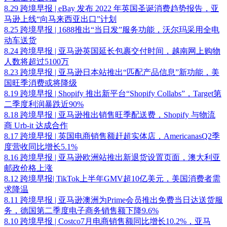
8.29 跨境早报 | eBay 发布 2022 年英国圣诞消费趋势报告，亚
马逊上线“向马来西亚出口”计划
8.25 跨境早报 | 1688推出“当日发”服务功能，沃尔玛采用全电
动车送货
8.24 跨境早报 | 亚马逊英国延长包裹交付时间，越南网上购物
人数将超过5100万
8.23 跨境早报 | 亚马逊日本站推出“匹配产品信息”新功能，美
国旺季消费或将降级
8.19 跨境早报 | Shopify 推出新平台“Shopify Collabs”，Target第
二季度利润暴跌近90%
8.18 跨境早报 | 亚马逊推出销售旺季配送费，Shopify 与物流
商 Urb-it 达成合作
8.17 跨境早报 | 英国电商销售额赶超实体店，AmericanasQ2季
度营收同比增长5.1%
8.16 跨境早报 | 亚马逊欧洲站推出新退货设置页面，澳大利亚
邮政价格上涨
8.12 跨境早报| TikTok上半年GMV超10亿美元，美国消费者需
求降温
8.11 跨境早报 | 亚马逊澳洲为Prime会员推出免费当日达送货服
务，德国第二季度电子商务销售额下降9.6%
8.10 跨境早报 | Costco7月电商销售额同比增长10.2%，亚马