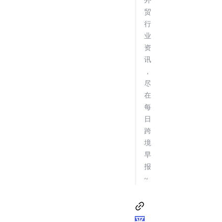
外
贸
行
业
资
讯
，
尽
在
每
日
跨
境
早
报
~
平