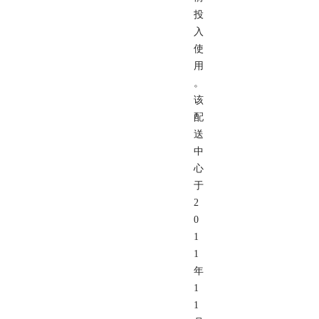
投
入
使
用
。
该
配
送
中
心
于
2
0
1
1
年
1
1