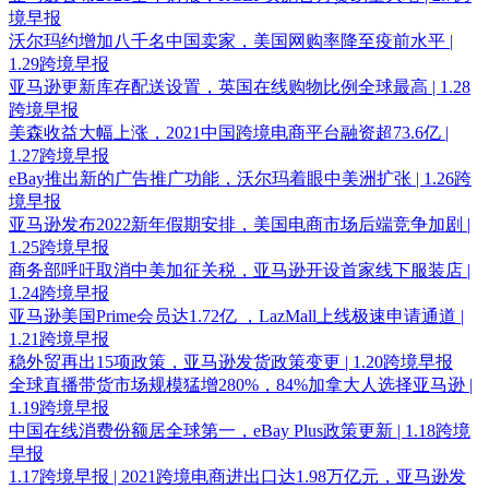
境早报
沃尔玛约增加八千名中国卖家，美国网购率降至疫前水平 |
1.29跨境早报
亚马逊更新库存配送设置，英国在线购物比例全球最高 | 1.28
跨境早报
美森收益大幅上涨，2021中国跨境电商平台融资超73.6亿 |
1.27跨境早报
eBay推出新的广告推广功能，沃尔玛着眼中美洲扩张 | 1.26跨
境早报
亚马逊发布2022新年假期安排，美国电商市场后端竞争加剧 |
1.25跨境早报
商务部呼吁取消中美加征关税，亚马逊开设首家线下服装店 |
1.24跨境早报
亚马逊美国Prime会员达1.72亿 ，LazMall上线极速申请通道 |
1.21跨境早报
稳外贸再出15项政策，亚马逊发货政策变更 | 1.20跨境早报
全球直播带货市场规模猛增280%，84%加拿大人选择亚马逊 |
1.19跨境早报
中国在线消费份额居全球第一，eBay Plus政策更新 | 1.18跨境
早报
1.17跨境早报 | 2021跨境电商进出口达1.98万亿元，亚马逊发