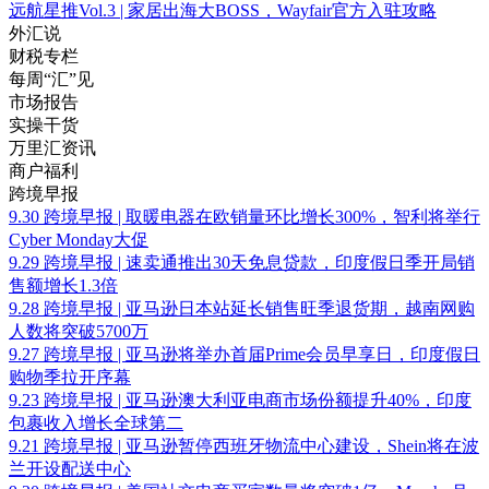
远航星推Vol.3 | 家居出海大BOSS，Wayfair官方入驻攻略
外汇说
财税专栏
每周“汇”见
市场报告
实操干货
万里汇资讯
商户福利
跨境早报
9.30 跨境早报 | 取暖电器在欧销量环比增长300%，智利将举行
Cyber Monday大促
9.29 跨境早报 | 速卖通推出30天免息贷款，印度假日季开局销
售额增长1.3倍
9.28 跨境早报 | 亚马逊日本站延长销售旺季退货期，越南网购
人数将突破5700万
9.27 跨境早报 | 亚马逊将举办首届Prime会员早享日，印度假日
购物季拉开序幕
9.23 跨境早报 | 亚马逊澳大利亚电商市场份额提升40%，印度
包裹收入增长全球第二
9.21 跨境早报 | 亚马逊暂停西班牙物流中心建设，Shein将在波
兰开设配送中心