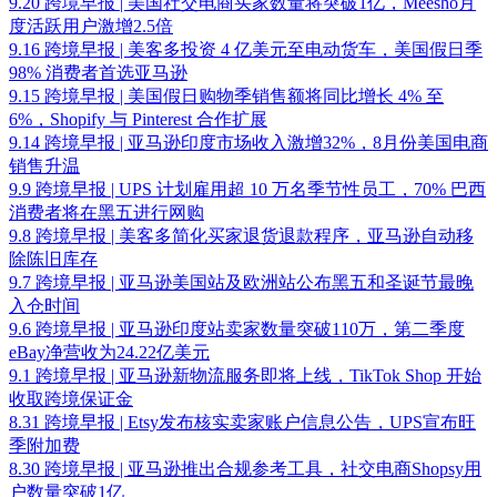
9.20 跨境早报 | 美国社交电商买家数量将突破1亿，Meesho月
度活跃用户激增2.5倍
9.16 跨境早报 | 美客多投资 4 亿美元至电动货车，美国假日季
98% 消费者首选亚马逊
9.15 跨境早报 | 美国假日购物季销售额将同比增长 4% 至
6%，Shopify 与 Pinterest 合作扩展
9.14 跨境早报 | 亚马逊印度市场收入激增32%，8月份美国电商
销售升温
9.9 跨境早报 | UPS 计划雇用超 10 万名季节性员工，70% 巴西
消费者将在黑五进行网购
9.8 跨境早报 | 美客多简化买家退货退款程序，亚马逊自动移
除陈旧库存
9.7 跨境早报 | 亚马逊美国站及欧洲站公布黑五和圣诞节最晚
入仓时间
9.6 跨境早报 | 亚马逊印度站卖家数量突破110万，第二季度
eBay净营收为24.22亿美元
9.1 跨境早报 | 亚马逊新物流服务即将上线，TikTok Shop 开始
收取跨境保证金
8.31 跨境早报 | Etsy发布核实卖家账户信息公告，UPS宣布旺
季附加费
8.30 跨境早报 | 亚马逊推出合规参考工具，社交电商Shopsy用
户数量突破1亿