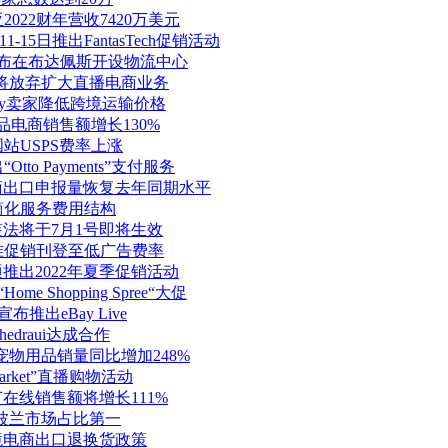
2022财年营收7420万美元
-15日推出FantasTech促销活动
AG宣布在布达佩斯开设物流中心
k或将放弃扩大直播电商业务
Bay卖家降低跨境运输价格
用品电商销售额增长130%
国站USPS费率上涨
tto Payments”支付服务
境电商出口申报量恢复去年同期水平
国简化服务费用结构
装法将于7月1号即将生效
整标准促销刊登至低广告费率
通推出2022年夏季促销活动
Shopping Spree“大促
布推出eBay Live
edraui达成合作
io宠物用品销量同比增加248%
 Market”直播购物活动
节在线销售额将增长111%
通波兰市场占比第一
跨境电商出口退换货政策