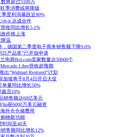
数将超过5100万
美国旺季消费或将降级
rget第二季度利润暴跌近90%
rb-it 达成合作
季度营收同比增长5.1%
亚邮政价格上涨
求降温
货服务，德国第二季度电子商务销售额下降9.6%
马逊“明日产品奖”已开放申请
兰电商Bol.com卖家数量达50000个
rcado Libre营收超预期
almart Restored”计划
Shop新加坡将于8月4日开启大促
总订单量同比增长50%
球裁员10%
妆产品销售额达60亿美元
台Flip获6000万美元融资
a下调海外仓仓储费用
布聊天购物新功能
发货时间至40天
电商销售额同比增长12%
lu卖家总数达到20万