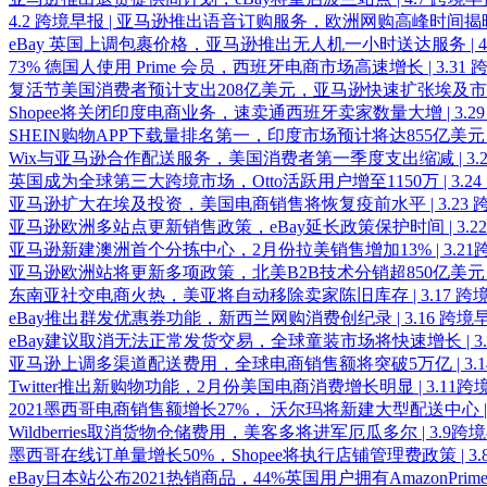
4.2 跨境早报 | 亚马逊推出语音订购服务，欧洲网购高峰时间揭
eBay 英国上调包裹价格，亚马逊推出无人机一小时送达服务 | 4
73% 德国人使用 Prime 会员，西班牙电商市场高速增长 | 3.31
复活节美国消费者预计支出208亿美元，亚马逊快速扩张埃及市场 |
Shopee将关闭印度电商业务，速卖通西班牙卖家数量大增 | 3.2
SHEIN购物APP下载量排名第一，印度市场预计将达855亿美元 |
Wix与亚马逊合作配送服务，美国消费者第一季度支出缩减 | 3.2
英国成为全球第三大跨境市场，Otto活跃用户增至1150万 | 3.2
亚马逊扩大在埃及投资，美国电商销售将恢复疫前水平 | 3.23 
亚马逊欧洲多站点更新销售政策，eBay延长政策保护时间 | 3.2
亚马逊新建澳洲首个分拣中心，2月份拉美销售增加13% | 3.21
亚马逊欧洲站将更新多项政策，北美B2B技术分销超850亿美元 | 
东南亚社交电商火热，美亚将自动移除卖家陈旧库存 | 3.17 跨
eBay推出群发优惠券功能，新西兰网购消费创纪录 | 3.16 跨境
eBay建议取消无法正常发货交易，全球童装市场将快速增长 | 3.
亚马逊上调多渠道配送费用，全球电商销售额将突破5万亿 | 3.
Twitter推出新购物功能，2月份美国电商消费增长明显 | 3.11跨
2021墨西哥电商销售额增长27%， 沃尔玛将新建大型配送中心 | 
Wildberries取消货物仓储费用，美客多将进军厄瓜多尔 | 3.9跨
墨西哥在线订单量增长50%，Shopee将执行店铺管理费政策 | 3
eBay日本站公布2021热销商品，44%英国用户拥有AmazonPrime 