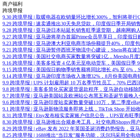
商户福利
跨境早报
9.30 跨境早报 | 取暖电器在欧销量环比增长300%，智利将举行Cyb
9.29 跨境早报 | 速卖通推出30天免息贷款，印度假日季开局销售
9.28 跨境早报 | 亚马逊日本站延长销售旺季退货期，越南网购人
9.27 跨境早报 | 亚马逊将举办首届Prime会员早享日，印度
9.23 跨境早报 | 亚马逊澳大利亚电商市场份额提升40%，印
9.21 跨境早报 | 亚马逊暂停西班牙物流中心建设，Shein将在
9.20 跨境早报 | 美国社交电商买家数量将突破1亿，Meesho月
9.16 跨境早报 | 美客多投资 4 亿美元至电动货车，美国假日季
9.15 跨境早报 | 美国假日购物季销售额将同比增长 4% 至 6%，Shopi
9.14 跨境早报 | 亚马逊印度市场收入激增32%，8月份美国电
9.9 跨境早报 | UPS 计划雇用超 10 万名季节性员工，70%
9.8 跨境早报 | 美客多简化买家退货退款程序，亚马逊自动移
9.7 跨境早报 | 亚马逊美国站及欧洲站公布黑五和圣诞节最晚
9.6 跨境早报 | 亚马逊印度站卖家数量突破110万，第二季度eBa
9.1 跨境早报 | 亚马逊新物流服务即将上线，TikTok Shop 
8.31 跨境早报 | Etsy发布核实卖家账户信息公告，UPS宣布旺
8.30 跨境早报 | 亚马逊推出合规参考工具，社交电商Shopsy
8.29 跨境早报 | eBay 发布 2022 年英国圣诞消费趋势报告
8.25 跨境早报 | 1688推出“当日发”服务功能，沃尔玛采用全电