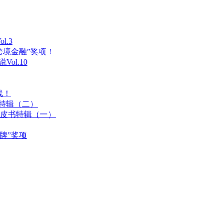
.3
跨境金融”奖项！
ol.10
线！
书特辑（二）
 白皮书特辑（一）
牌”奖项