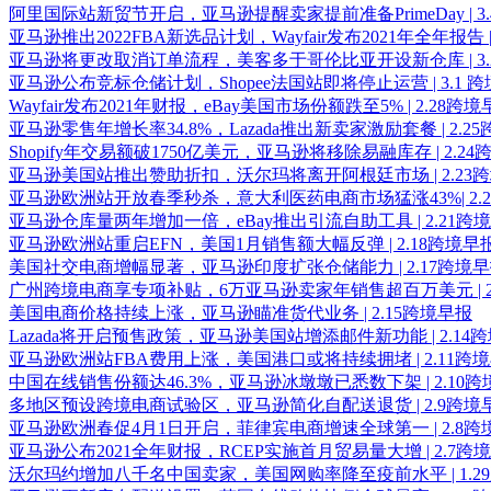
阿里国际站新贸节开启，亚马逊提醒卖家提前准备PrimeDay | 3
亚马逊推出2022FBA新选品计划，Wayfair发布2021年全年报告 |
亚马逊将更改取消订单流程，美客多于哥伦比亚开设新仓库 | 3
亚马逊公布竞标仓储计划，Shopee法国站即将停止运营 | 3.1 
Wayfair发布2021年财报，eBay美国市场份额跌至5% | 2.28跨
亚马逊零售年增长率34.8%，Lazada推出新卖家激励套餐 | 2.2
Shopify年交易额破1750亿美元，亚马逊将移除易融库存 | 2.2
亚马逊美国站推出赞助折扣，沃尔玛将离开阿根廷市场 | 2.23
亚马逊欧洲站开放春季秒杀，意大利医药电商市场猛涨43%| 2.
亚马逊仓库量两年增加一倍，eBay推出引流自助工具 | 2.21跨
亚马逊欧洲站重启EFN，美国1月销售额大幅反弹 | 2.18跨境早
美国社交电商增幅显著，亚马逊印度扩张仓储能力 | 2.17跨境
广州跨境电商享专项补贴，6万亚马逊卖家年销售超百万美元 | 2
美国电商价格持续上涨，亚马逊瞄准货代业务 | 2.15跨境早报
Lazada将开启预售政策，亚马逊美国站增添邮件新功能 | 2.14
亚马逊欧洲站FBA费用上涨，美国港口或将持续拥堵 | 2.11跨
中国在线销售份额达46.3%，亚马逊冰墩墩已悉数下架 | 2.10
多地区预设跨境电商试验区，亚马逊简化自配送退货 | 2.9跨境
亚马逊欧洲春促4月1日开启，菲律宾电商增速全球第一 | 2.8跨
亚马逊公布2021全年财报，RCEP实施首月贸易量大增 | 2.7跨
沃尔玛约增加八千名中国卖家，美国网购率降至疫前水平 | 1.2