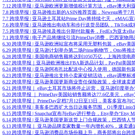
7.12 跨境早报 | 亚马逊欧洲更新增值税计算方法，eBay澳大利亚
7.8 跨境早报 | 亚马逊推出新的ASIN推荐页面，Newegg将于7月11
7.7 跨境早报 | 亚马逊土耳其站Prime Day将持续七天，eM
7.6 跨境早报 | 亚马逊推出电动车和步行送货员团队，TikTo
7.5 跨境早报 | 亚马逊埃及推出分期付款服务，FedEx为亚太e
7.1 跨境早报 | 电子产品将继续引流PrimeDay消费，巴西宠物
6.30 跨境早报 | 亚马逊欧洲站宣布将采用无塑料包装，eBay美
6.29 跨境早报 | 亚马逊计划举办第二场Prime购物节，Otto将推出“O
6.28 跨境早报 | 美国电商销售额将达到1050万亿，上海跨
6.27 跨境早报｜亚马逊欧洲推出FBA新选品计划，PayPal美
6.24 跨境早报 | 亚马逊阿布扎比配送中心投入使用，德国新包
6.23 跨境早报 | 亚马逊推出支持小卖家促销活动，eBay调
6.22 跨境早报 | 亚马逊美国更新商业责任保险政策，全球速卖
6.21 跨境早报｜ eBay土耳其市场将停止运营，亚马逊印度举办“Home 
6.20 跨境早报 ｜ PrimeDay美国站销售额将达77.6亿美元，eBay宣
6.17 跨境早报｜ PrimeDay定档7月12日至13日，美客多宣布与Ch
6.16 跨境早报 | 美客多巴西扩大当日达服务范围，Q1季度Lin
6.15 跨境早报 | Snapchat宣布与eBay进行整合，Etsy举办“Etsy
6.14 跨境早报 | 亚马逊美国更新送货上门合规政策，巴西情人
6.13 跨境早报｜ 亚马逊品牌卖家数量一年内增长40%，速卖
6.10 跨境早报 | 亚马逊消费品市场份额上升，商务部将出台