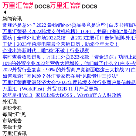
新闻资讯
常规还是意外？2022 最畅销的外贸品类竟是这些 | 白皮书特辑Vol
万里汇荣登《2022跨境支付机构榜》TOP1，并获山海奖“最佳
重磅｜全球外汇市场2022总结，含2023主要币种走势预测-外汇说V
干货｜2023年跨境电商最全营销日历，助您全年大卖！
企业出海新时代，唯“稳”不破｜行业观察
实时查看收款进度，万里汇外贸B2B收款「资金追踪」功能上
10%的外贸企业2022年营收大幅增长，他们做了什么？| 白皮
2022外贸行业复盘：90% 的外贸商户竟都面临这三大挑战？|
如何规避汇率风险？外汇专家都在用“风险管理三步法”
万里汇荣膺亚洲经济大会“2022年度跨境支付行业商户最信赖品
万里汇（WorldFirst）外贸 B2B 11 月产品更新
远航星推Vol.3 | 家居出海大BOSS，Wayfair官方入驻攻略
外汇说
财税专栏
每周“汇”见
市场报告
实操干货
万里汇资讯