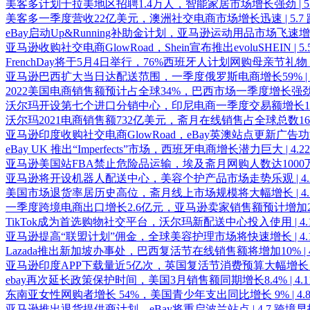
美客多计划于拉美地区招聘1.4万人，智能家居市场增长强劲 | 5.
美客多一季度营收22亿美元，澳洲社交电商市场增长迅速 | 5.7
eBay启动Up&Running补助金计划，亚马逊运动用品市场飞速增长 
亚马逊收购社交电商GlowRoad，Shein宣布推出evoluSHEIN | 5
FrenchDay将于5月4日举行，76%西班牙人计划网购母亲节礼物 | 
亚马逊巴西扩大当日达配送范围，一季度俄罗斯电商增长59% | 4
2022美国电商销售额预计占全球34%，巴西市场一季度增长强劲 | 
沃尔玛开设第七个进口分销中心，印尼电商一季度交易额增长19% |
沃尔玛2021电商销售额732亿美元，斋月在线销售占全球总数16% |
亚马逊印度收购社交电商GlowRoad，eBay英澳站点更新广告功能 |
eBay UK 推出“Imperfects”市场，西班牙电商增长潜力巨大 | 4.
亚马逊美国站FBA禁止危险品运输，埃及斋月网购人数达1000万 | 
亚马逊将开设机器人配送中心，美容个护产品市场走势乐观 | 4.
美国市场退货率居历史高位，斋月线上市场规模将大幅增长 | 4.
一季度跨境电商出口增长2.6亿元，亚马逊卖家销售额预计增加23% 
TikTok成为首选购物社交平台，沃尔玛新配送中心投入使用 | 4.
亚马逊提高“联盟计划”佣金，全球美容护理市场将快速增长 | 4.
Lazada推出新加坡办事处，巴西复活节在线销售额将增加10% | 4
亚马逊印度APP下载量近5亿次，英国复活节消费预算大幅增长 | 4
ebay再次延长政策保护时间，美国3月销售额同期增长8.4% | 4.
东南亚女性网购者增长 54%，美国青少年支出同比增长 9% | 4.
亚马逊推出退货提供商计划，eBay将重启波兰站点 | 4.7 跨境早