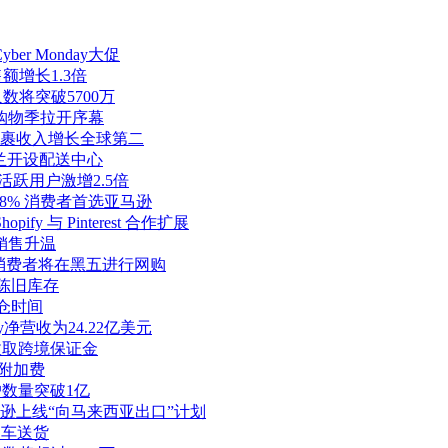
er Monday大促
额增长1.3倍
数将突破5700万
假日购物季拉开序幕
度包裹收入增长全球第二
波兰开设配送中心
度活跃用户激增2.5倍
 98% 消费者首选亚马逊
fy 与 Pinterest 合作扩展
商销售升温
 巴西消费者将在黑五进行网购
除陈旧库存
入仓时间
y净营收为24.22亿美元
开始收取跨境保证金
季附加费
用户数量突破1亿
，亚马逊上线“向马来西亚出口”计划
动车送货