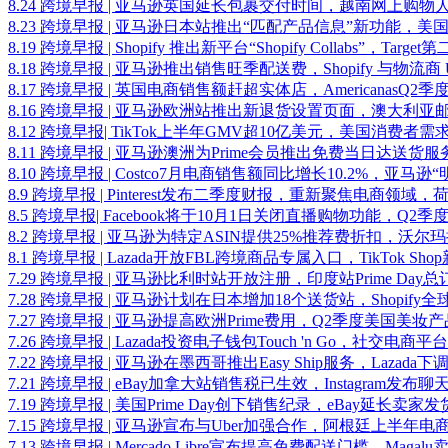
8.24 跨境早报 | 亚马逊英国延长包裹交付时间，越南网上购物人
8.23 跨境早报 | 亚马逊日本站推出“匹配产品信息”新功能，
8.19 跨境早报 | Shopify 推出新平台“Shopify Collabs”，Ta
8.18 跨境早报 | 亚马逊推出销售旺季配送费，Shopify 与物流商 U
8.17 跨境早报 | 英国电商销售额赶超实体店，AmericanasQ2
8.16 跨境早报 | 亚马逊欧洲站推出新退货设置页面，澳大利
8.12 跨境早报| TikTok上半年GMV超10亿美元，美国消费者需
8.11 跨境早报 | 亚马逊澳洲为Prime会员推出免费当日达送
8.10 跨境早报 | Costco7月电商销售额同比增长10.2%，亚
8.9 跨境早报 | Pinterest发布二季度财报，重新聚焦电商领域，荷
8.5 跨境早报| Facebook将于10月1日关闭直播购物功能，Q2季度Me
8.2 跨境早报 | 亚马逊为特定ASIN提供25%推荐费折扣，沃尔玛推出“W
8.1 跨境早报 | Lazada开放FBL跨境商品专属入口，TikTok 
7.29 跨境早报 | 亚马逊比利时站开放注册，印度站Prime Day
7.28 跨境早报 | 亚马逊计划在日本增加18个送货站，Shopify全
7.27 跨境早报 | 亚马逊提高欧洲Prime费用，Q2季度美国美
7.26 跨境早报 | Lazada投资电子钱包Touch 'n Go，社交电商平
7.22 跨境早报 | 亚马逊在墨西哥推出Easy Ship服务，Lazad
7.21 跨境早报 | eBay加拿大站销售税已生效，Instagram发
7.19 跨境早报 | 美国Prime Day创下销售纪录，eBay延长卖家
7.15 跨境早报 | 亚马逊宣布与Uber加强合作，阿根廷上半年
7.13 跨境早报 | Mercado Libre宣布提高免费配送门槛，Maga