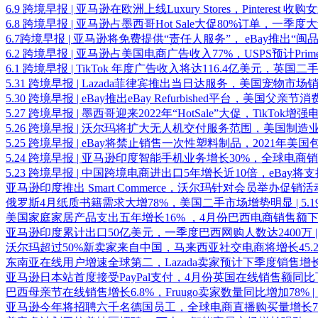
6.9 跨境早报 | 亚马逊在欧洲上线Luxury Stores，Pinterest 收
6.8 跨境早报 | 亚马逊占墨西哥Hot Sale大促80%订单，一
6.7跨境早报 | 亚马逊将免费提供“责任人服务”， eBay推出“闽
6.2 跨境早报 | 亚马逊占美国电商广告收入77%，USPS预计Prim
6.1 跨境早报 | TikTok 年度广告收入将达116.4亿美元，英
5.31 跨境早报 | Lazada菲律宾推出当日达服务，美国宠物市
5.30 跨境早报 | eBay推出eBay Refurbished平台，美国⽗
5.27 跨境早报 | 墨西哥迎来2022年“HotSale”大促，TikTok增
5.26 跨境早报 | 沃尔玛将扩大无人机交付服务范围，美国制造
5.25 跨境早报 | eBay将禁止销售一次性塑料制品，2021年美国
5.24 跨境早报 | 亚马逊印度智能手机业务增长30%，全球电商
5.23 跨境早报 | 中国跨境电商进出口5年增长近10倍，eBay将支持商品
亚马逊印度推出 Smart Commerce，沃尔玛针对会员举办促销活动 
俄罗斯4月纸质书籍需求大增78%，美国二手市场增势明显 | 5.1
美国家庭家居产品支出五年增长16% ，4月份巴西电商销售额下降8.4
亚马逊印度累计出口50亿美元，一季度巴西网购人数达2400万 | 5
沃尔玛超过50%新卖家来自中国，马来西亚社交电商将增长45.2% |
东南亚在线用户增速全球第二，Lazada卖家预计下季度销售增长10%
亚马逊日本站首度接受PayPal支付，4月份英国在线销售额同比下降了
巴西母亲节在线销售增长6.8%，Fruugo卖家数量同比增加78% | 5
亚马逊今年将招聘六千名德国员工，全球电商直播购买量增长76% |