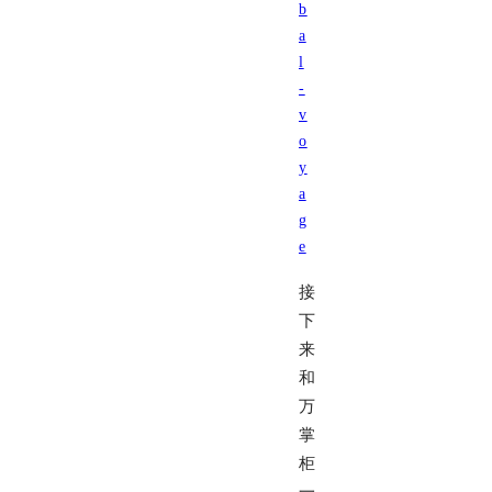
b
a
l
-
v
o
y
a
g
e
接
下
来
和
万
掌
柜
一