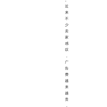
近
来
不
少
卖
家
感
叹
，
广
告
费
越
来
越
贵
，