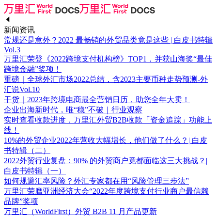
新闻资讯
常规还是意外？2022 最畅销的外贸品类竟是这些 | 白皮书特辑
Vol.3
万里汇荣登《2022跨境支付机构榜》TOP1，并获山海奖“最佳
跨境金融”奖项！
重磅｜全球外汇市场2022总结，含2023主要币种走势预测-外
汇说Vol.10
干货｜2023年跨境电商最全营销日历，助您全年大卖！
企业出海新时代，唯“稳”不破｜行业观察
实时查看收款进度，万里汇外贸B2B收款「资金追踪」功能上
线！
10%的外贸企业2022年营收大幅增长，他们做了什么？| 白皮
书特辑（二）
2022外贸行业复盘：90% 的外贸商户竟都面临这三大挑战？|
白皮书特辑（一）
如何规避汇率风险？外汇专家都在用“风险管理三步法”
万里汇荣膺亚洲经济大会“2022年度跨境支付行业商户最信赖
品牌”奖项
万里汇（WorldFirst）外贸 B2B 11 月产品更新