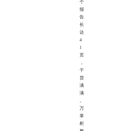
个
报
告
长
达
4
1
页
，
干
货
满
满
。
万
掌
柜
整