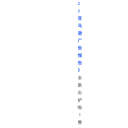
2
2
亚
马
逊
广
告
报
告
》
全
新
出
炉
啦
！
整