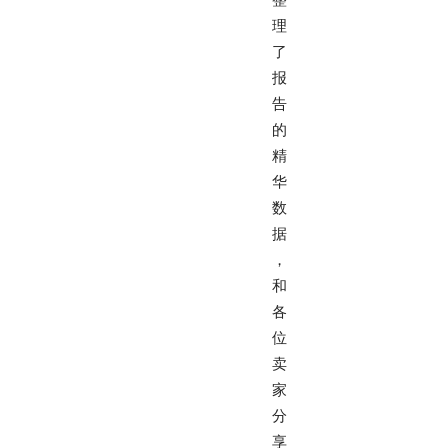
理
了
报
告
的
精
华
数
据
，
和
各
位
卖
家
分
享