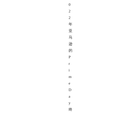
0
2
2
年
亚
马
逊
的
P
r
i
m
e
D
a
y
终