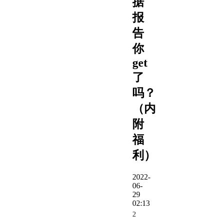
据
报
告
你
get
了
吗？
（内
附
福
利）
2022-
06-
29
02:13
2