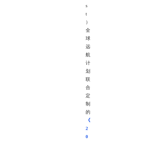
s
t
）
全
球
远
航
计
划
联
合
定
制
的
《
2
0