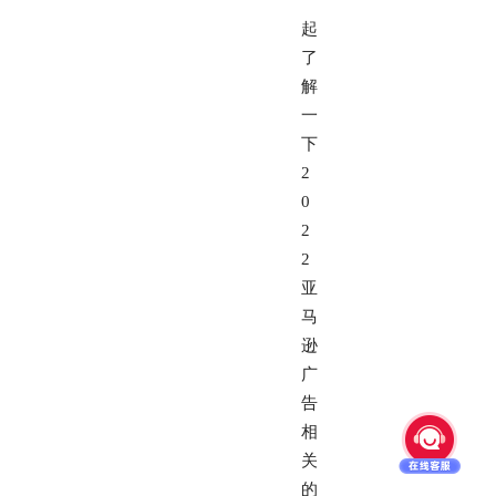
起
了
解
一
下
2
0
2
2
亚
马
逊
广
告
相
关
的