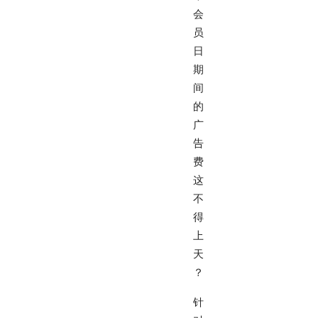
会
员
日
期
间
的
广
告
费
这
不
得
上
天
？
针