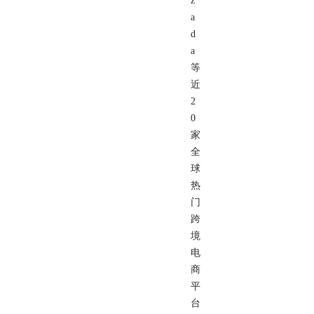
z
a
d
a
等
近
2
0
家
全
球
热
门
跨
境
电
商
平
台