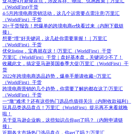
亚马逊4月新规盘点，涉及库存、物流、优惠政策｜万里汇
（WorldFirst)干货
4-5月跨境电商营销活动，这几个运营要点需注意|万里汇
（WorldFirst）干货
20+干货报告！想爆单的跨境电商er快看过来（内附下载链
接）
想要“埋”好关键词，这几处你需要掌握！｜万里汇
（WorldFirst）干货
优化listing，宝典就在这！|万里汇（WorldFirst）干货
万里汇（WorldFirst）干货｜盘好基本盘，关键词少不了！
收藏此文，搞定亚马逊英国春季大促|万里汇（WorldFirst）干
货
2022年跨境电商选品趋势，爆单手册请收藏~|万里汇
（WorldFirst）干货
跨境电商营销的几个趋势，你需要了解的都在这了|万里汇
（WorldFirst）干货
一“墩”难求？还有这些热门选品也值得关注（内附收款福利）
玩具品类选品盘点！万里汇（WorldFirst）提示再不来看就晚
啦！
关于亚马逊企业购，这些知识点你get了吗？（内附申请链
接）
近期各大市场热门选品盘点，你get了吗？|万里汇