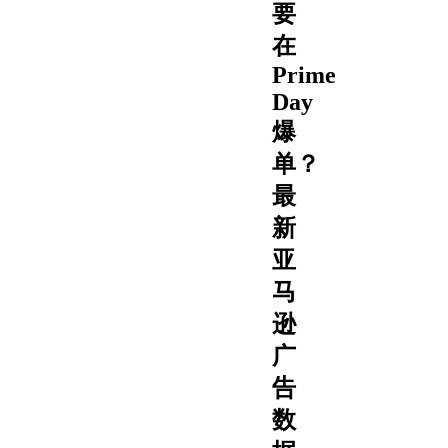
要
在
Prime
Day
爆
单？
最
新
亚
马
逊
广
告
数