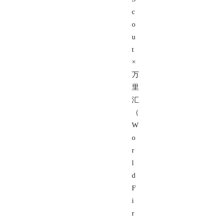
c
o
u
t
×
万
里
汇
（
W
o
r
l
d
F
i
r