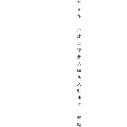
方
合
作
，
搭
建
全
球
开
店
绿
色
入
驻
通
道
，
帮
助