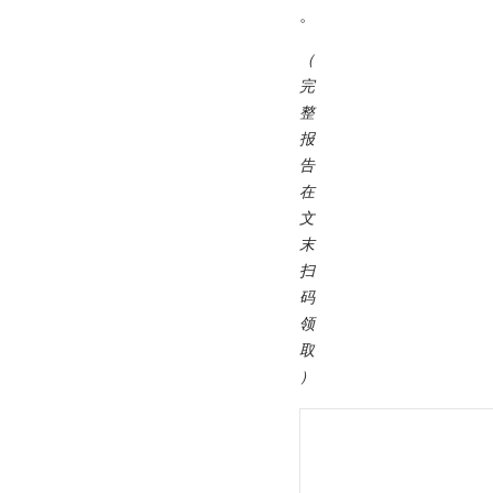
。
（
完
整
报
告
在
文
末
扫
码
领
取
）