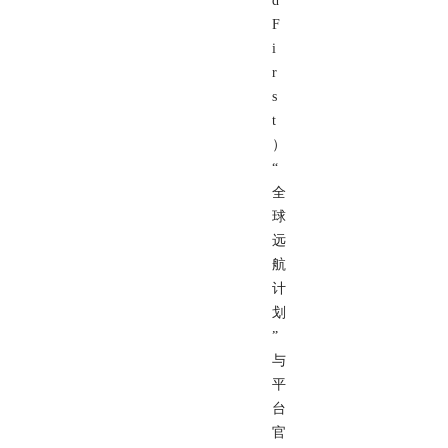
d
F
i
r
s
t
）
“
全
球
远
航
计
划
”
与
平
台
官