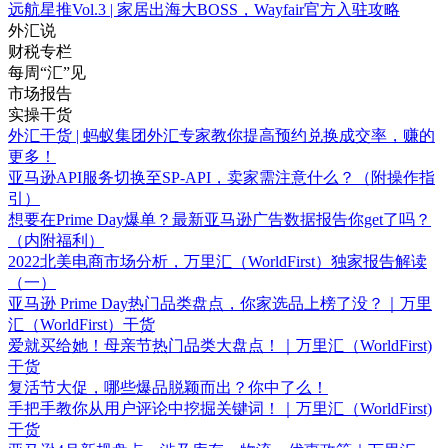
远航星推Vol.3 | 家居出海大BOSS，Wayfair官方入驻攻略
外汇说
财税专栏
每周“汇”见
市场报告
实操干货
外汇干货 | 蚂蚁集团外汇专家教你提高预约兑换成交率，赚的
更多！
亚马逊API服务切换至SP-API，卖家需注意什么？（附操作指
引）
想要在Prime Day爆单？最新亚马逊广告数据报告你get了吗？
（内附福利）
2022北美电商市场分析，万里汇（WorldFirst）独家报告解读
（一）
亚马逊 Prime Day热门品类盘点，你家选品上榜了没？｜万里
汇（WorldFirst）干货
爱就买给她！母亲节热门品类大盘点！｜万里汇（WorldFirst)
干货
复活节大促，哪些爆品脱颖而出？你中了么！
手把手教你从用户评论中挖掘关键词！｜万里汇（WorldFirst)
干货