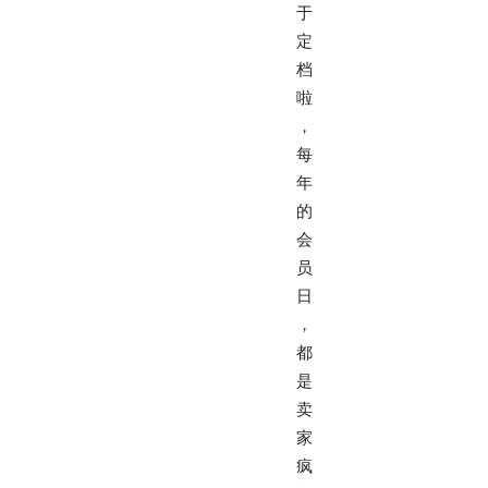
于
定
档
啦
，
每
年
的
会
员
日
，
都
是
卖
家
疯