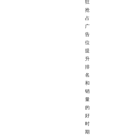
狂
抢
占
广
告
位
提
升
排
名
和
销
量
的
好
时
期
。