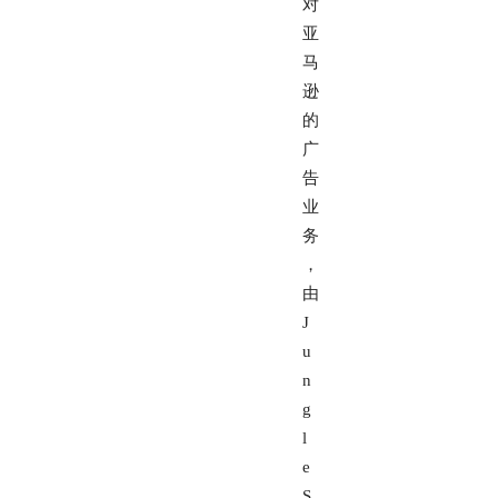
对
亚
马
逊
的
广
告
业
务
，
由
J
u
n
g
l
e
S