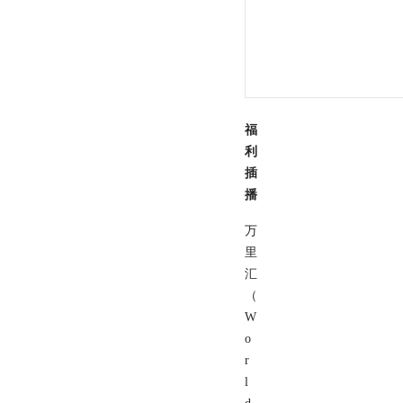
福
利
插
播
万
里
汇
（
W
o
r
l