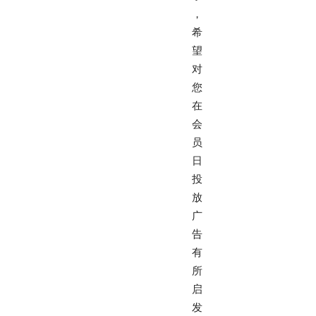
，
希
望
对
您
在
会
员
日
投
放
广
告
有
所
启
发