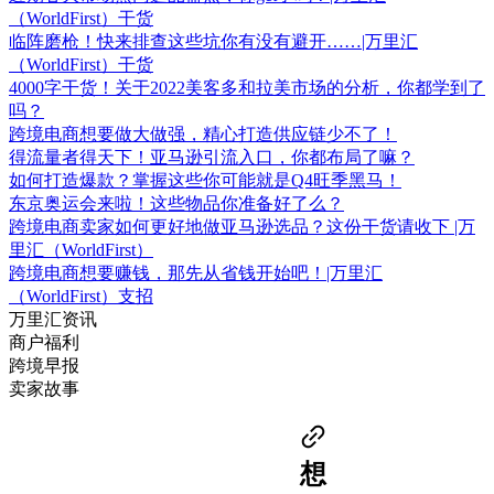
（WorldFirst）干货
临阵磨枪！快来排查这些坑你有没有避开……|万里汇
（WorldFirst）干货
4000字干货！关于2022美客多和拉美市场的分析，你都学到了
吗？
跨境电商想要做大做强，精心打造供应链少不了！
得流量者得天下！亚马逊引流入口，你都布局了嘛？
如何打造爆款？掌握这些你可能就是Q4旺季黑马！
东京奥运会来啦！这些物品你准备好了么？
跨境电商卖家如何更好地做亚马逊选品？这份干货请收下 |万
里汇（WorldFirst）
跨境电商想要赚钱，那先从省钱开始吧！|万里汇
（WorldFirst）支招
万里汇资讯
商户福利
跨境早报
卖家故事
想