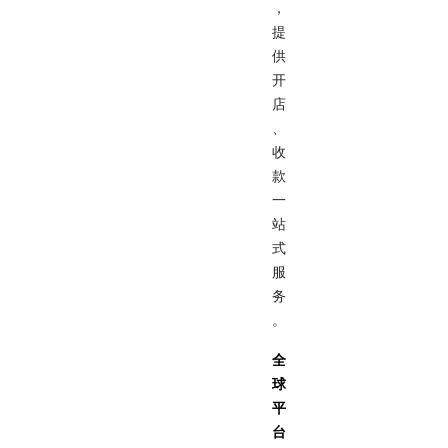
，
提
供
开
店
、
收
款
一
站
式
服
务
。
全
球
平
台