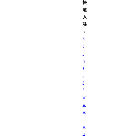
快
速
入
驻
：
h
t
t
p
s
:
/
/
w
w
w
.
w
o