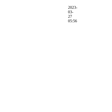
2023-
03-
27
05:56