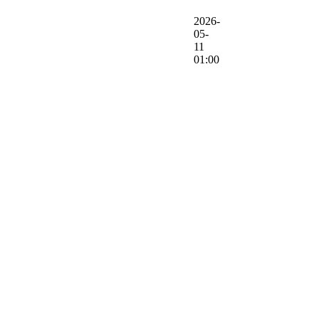
2026-
05-
11
01:00