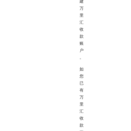
建
万
里
汇
收
款
账
户
。
如
您
已
有
万
里
汇
收
款