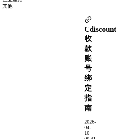
其他
Cdiscount
收
款
账
号
绑
定
指
南
2026-
04-
10
09:41