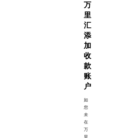
万
里
汇
添
加
收
款
账
户
如
您
未
在
万
里