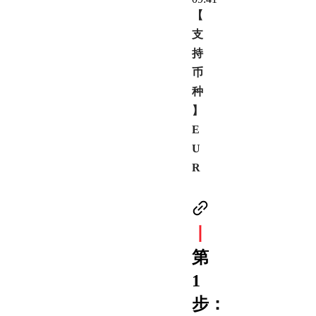
【
支
持
币
种
】
E
U
R
丨
第
1
步：