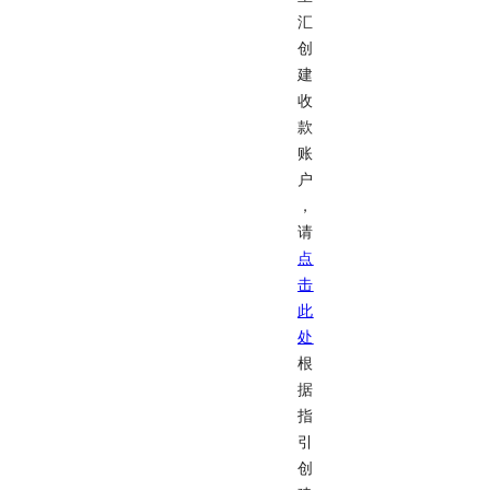
汇
创
建
收
款
账
户
，
请
点
击
此
处
根
据
指
引
创