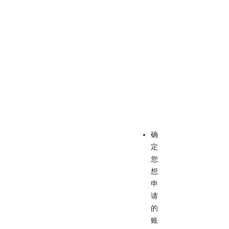
确
定
您
想
申
请
的
账