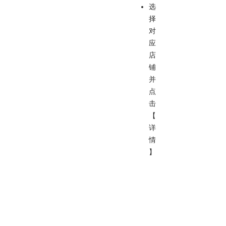
选
择
对
应
店
铺
并
点
击
【
详
情
】