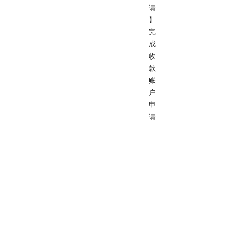
请
】
完
成
收
款
账
户
申
请