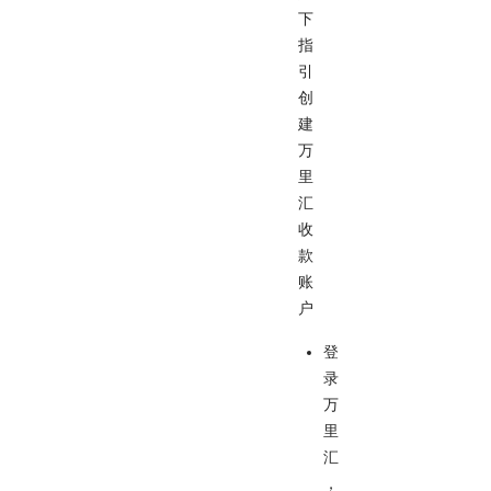
下
指
引
创
建
万
里
汇
收
款
账
户
登
录
万
里
汇
，