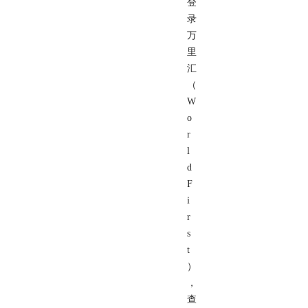
登
录
万
里
汇
（
W
o
r
l
d
F
i
r
s
t
）
，
查