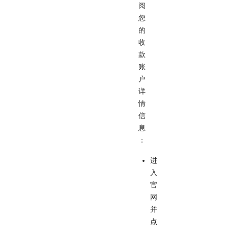
阅
您
的
收
款
账
户
详
情
信
息
：
进
入
官
网
并
点