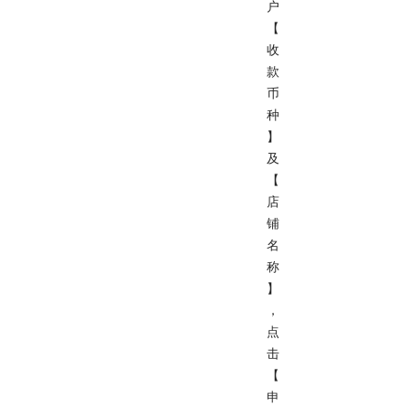
户
【
收
款
币
种
】
及
【
店
铺
名
称
】
，
点
击
【
申