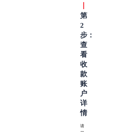
丨
第
2
步：
查
看
收
款
账
户
详
情
请