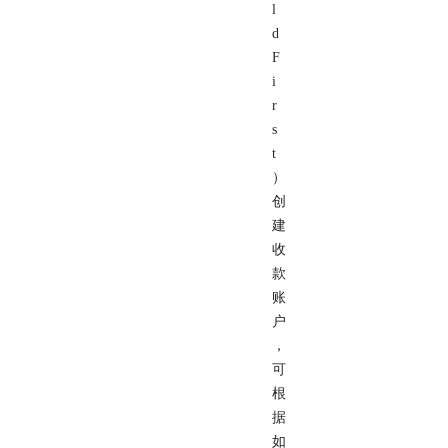
l
d
F
i
r
s
t
）
创
建
收
款
账
户
，
可
根
据
如