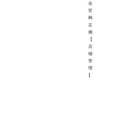
击
官
网
左
侧
【
店
铺
管
理
】