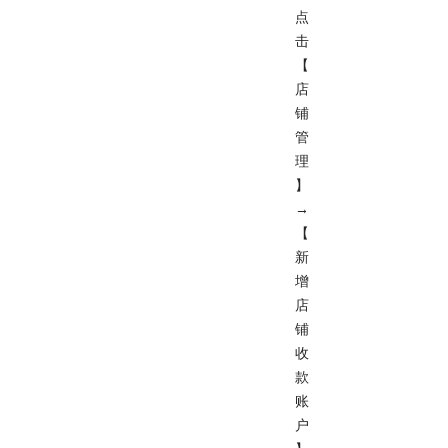
点
击
【
店
铺
管
理
】
→
【
新
增
店
铺
收
款
账
户