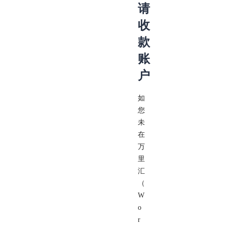
请
收
款
账
户
如
您
未
在
万
里
汇
（
W
o
r