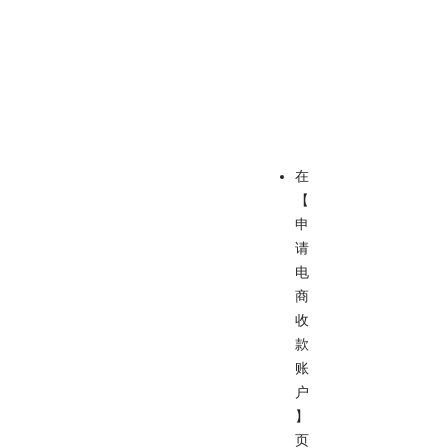
在
【
申
请
电
商
收
款
账
户
】
页