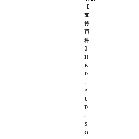
【
支
持
币
种
】
H
K
D
,
A
U
D
,
S
G