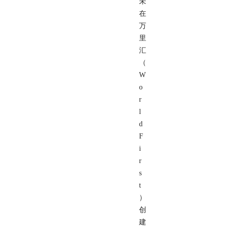
未
在
万
里
汇
（
W
o
r
l
d
F
i
r
s
t
）
创
建