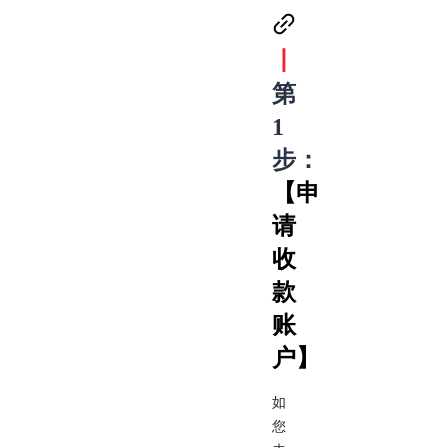
丨
第
1
步：
【申
请
收
款
账
户】
如
您