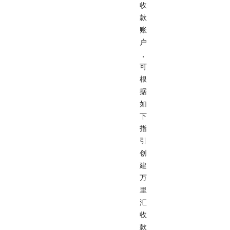
收
款
账
户
，
可
根
据
如
下
指
引
创
建
万
里
汇
收
款