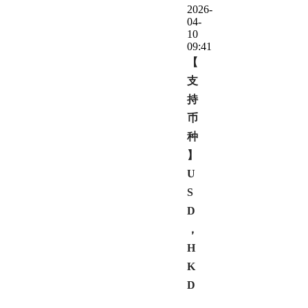
2026-
04-
10
09:41
【
支
持
币
种
】
U
S
D
，
H
K
D