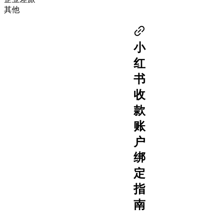
其他
小
红
书
收
款
账
户
绑
定
指
南