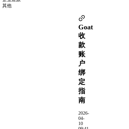
其他
Goat
收
款
账
户
绑
定
指
南
2026-
04-
10
09:41