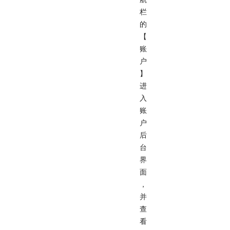
栏
的
【
账
户
】
进
入
账
户
后
台
界
面
，
并
查
看