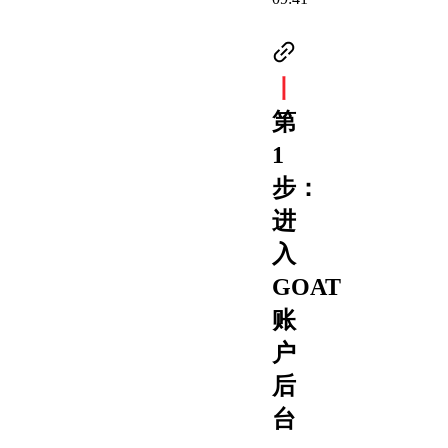
丨
第
1
步：
进
入
GOAT
账
户
后
台