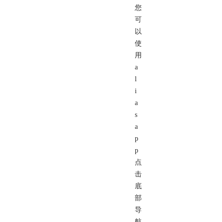
您
可
以
使
用
a
l
i
a
s
a
p
p
点
击
底
部
导
航