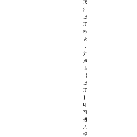
顶
部
提
现
板
块
，
并
点
击
【
提
现
】
即
可
进
入
提