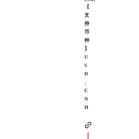
【
支
持
币
种
】
U
S
D
、
C
N
H
丨