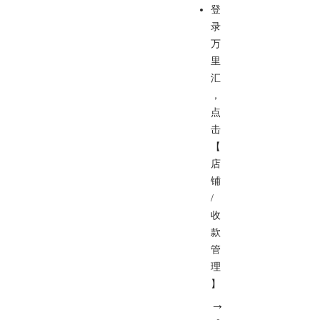
登
录
万
里
汇
，
点
击
【
店
铺
/
收
款
管
理
】
→