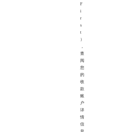
F
i
r
s
t
）
，
查
阅
您
的
收
款
账
户
详
情
信
息