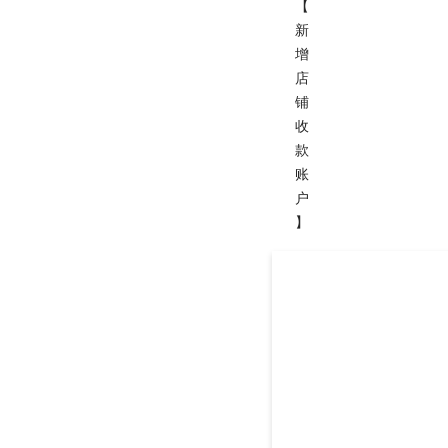
【
新
增
店
铺
收
款
账
户
】