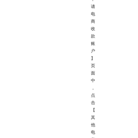
请
电
商
收
款
账
户
】
页
面
中
，
点
击
【
其
他
电