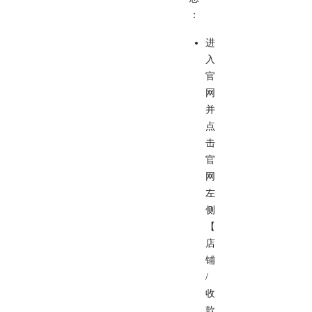
：
进
入
官
网
并
点
击
官
网
左
侧
【
店
铺
/
收
款