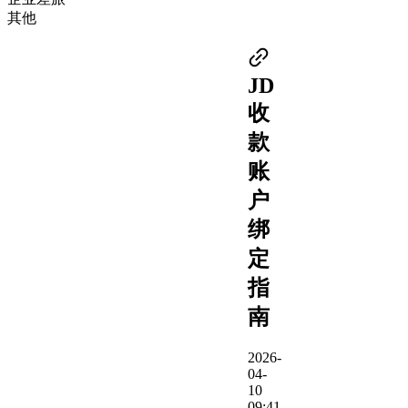
其他
JD
收
款
账
户
绑
定
指
南
2026-
04-
10
09:41