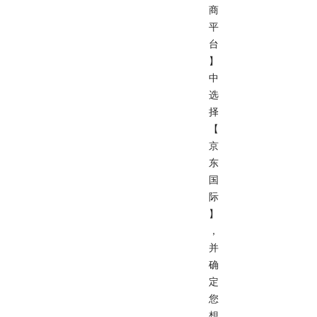
商
平
台
】
中
选
择
【
京
东
国
际
】
，
并
确
定
您
想