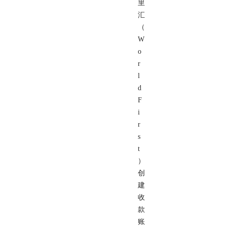
里
汇
（
W
o
r
l
d
F
i
r
s
t
）
创
建
收
款
账