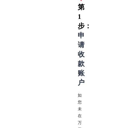
第
1
步：
申
请
收
款
账
户
如
您
未
在
万