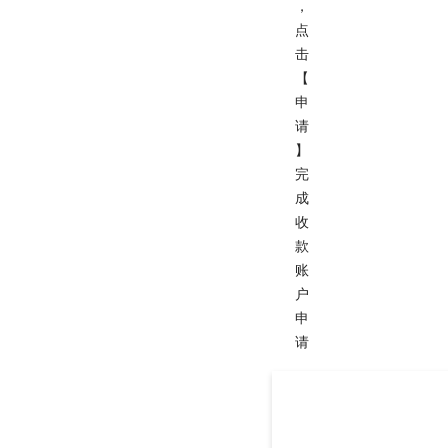
，
点
击
【
申
请
】
完
成
收
款
账
户
申
请