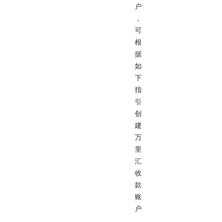
户
，
可
根
据
如
下
指
引
创
建
万
里
汇
收
款
账
户