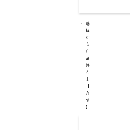
选
择
对
应
店
铺
并
点
击
【
详
情
】