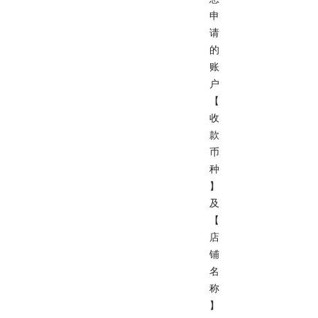
申
请
的
账
户
【
收
款
币
种
】
及
【
店
铺
名
称
】