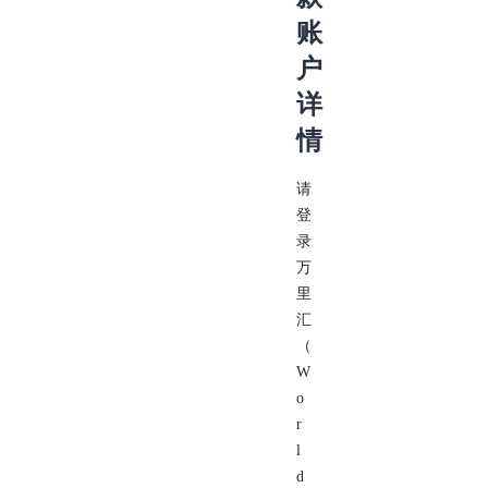
账
户
详
情
请
登
录
万
里
汇
（
W
o
r
l
d