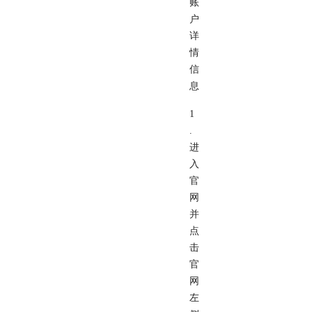
账
户
详
情
信
息
1
.
进
入
官
网
并
点
击
官
网
左