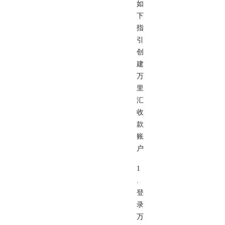
如
下
指
引
创
建
万
里
汇
收
款
账
户
1
.
登
录
万