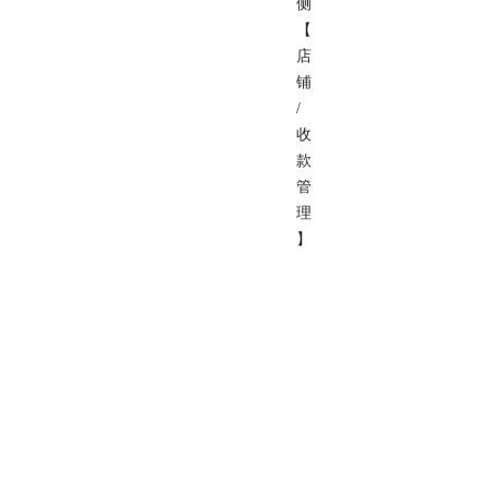
侧
【
店
铺
/
收
款
管
理
】