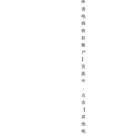
申
请
电
商
收
款
账
户
】
页
面
中
，
点
击
【
其
他
电