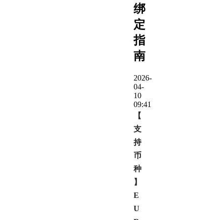
绑
定
指
南
2026-
04-
10
09:41
【
支
持
币
种
】
E
U