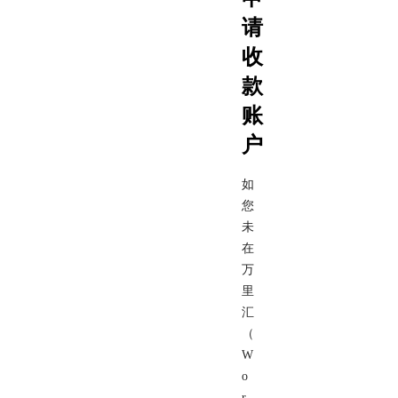
请
收
款
账
户
如
您
未
在
万
里
汇
（
W
o
r