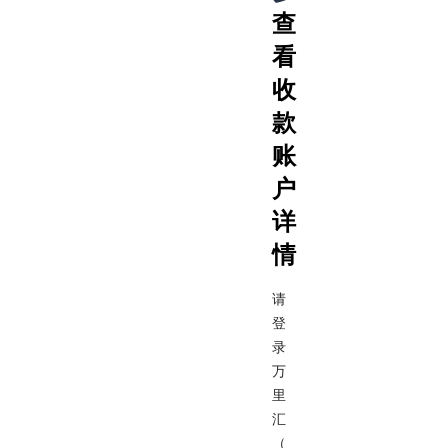
查
看
收
款
账
户
详
情
请
登
录
万
里
汇
（