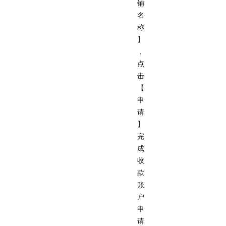
铺
名
称
】
，
点
击
【
申
请
】
完
成
收
款
账
户
申
请