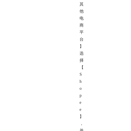
其
他
电
商
平
台
】
选
择
【
S
h
o
p
e
e
】
，
并