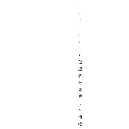
l
d
F
i
r
s
t
）
创
建
收
款
账
户
，
可
根
据