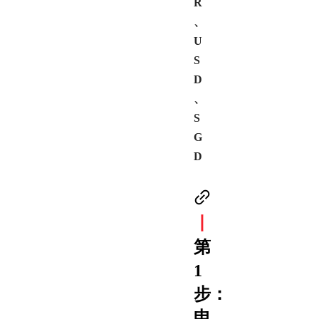
R
、
U
S
D
、
S
G
D
丨
第
1
步：
申