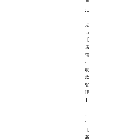
里
汇
，
点
击
【
店
铺
/
收
款
管
理
】
-
-
>
【
新