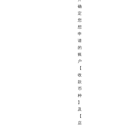
确
定
您
想
申
请
的
账
户
【
收
款
币
种
】
及
【
店