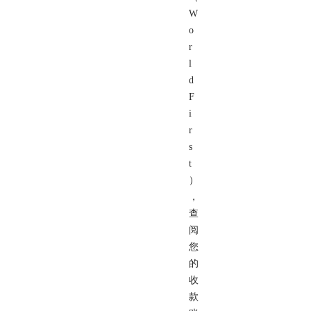
W
o
r
l
d
F
i
r
s
t
）
，
查
阅
您
的
收
款