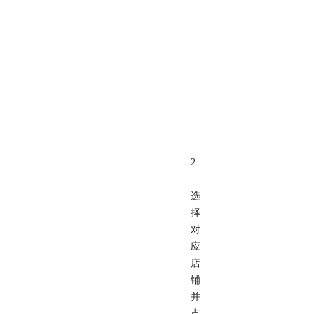
2
.
选
择
对
应
店
铺
并
点