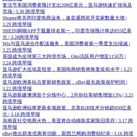
复活节美国消费者预计支出208亿美元，亚马逊快速扩张埃及
市场 | 3.30 跨境早报
Shopee将关闭印度电商业务，速卖通西班牙卖家数量大增 |
3.29 跨境早报
SHEIN购物APP下载量排名第一，印度市场预计将达855亿美
元 | 3.28跨境早报
Wix与亚马逊合作配送服务，美国消费者第一季度支出缩减 |
3.25 跨境早报
英国成为全球第三大跨境市场，Otto活跃用户增至1150万 |
3.24 跨境早报
亚马逊扩大在埃及投资，美国电商销售将恢复疫前水平 | 3.23
跨境早报
亚马逊欧洲多站点更新销售政策，eBay延长政策保护时间 |
3.22 跨境早报
亚马逊新建澳洲首个分拣中心，2月份拉美销售增加13% | 3.21
跨境早报
亚马逊欧洲站将更新多项政策，北美B2B技术分销超850亿美
元 | 3.18 跨境早报
东南亚社交电商火热，美亚将自动移除卖家陈旧库存 | 3.17 跨
境早报
eBay推出群发优惠券功能，新西兰网购消费创纪录 | 3.16 跨境