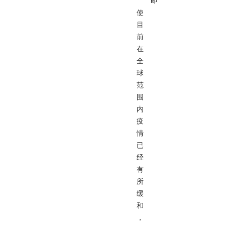
即
使
目
前
在
全
球
范
围
内
疫
情
已
经
有
所
缓
和
，