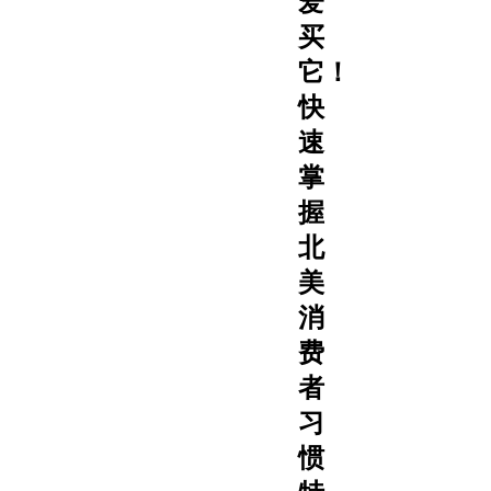
爱
买
它！
快
速
掌
握
北
美
消
费
者
习
惯