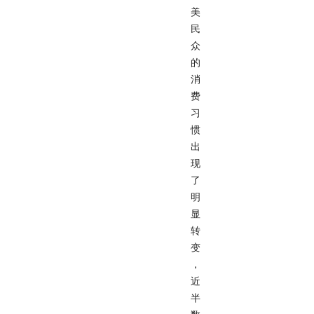
美
民
众
的
消
费
习
惯
出
现
了
明
显
转
变
，
近
半