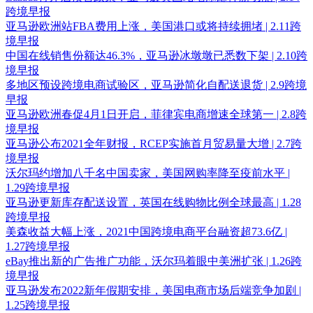
跨境早报
亚马逊欧洲站FBA费用上涨，美国港口或将持续拥堵 | 2.11跨
境早报
中国在线销售份额达46.3%，亚马逊冰墩墩已悉数下架 | 2.10跨
境早报
多地区预设跨境电商试验区，亚马逊简化自配送退货 | 2.9跨境
早报
亚马逊欧洲春促4月1日开启，菲律宾电商增速全球第一 | 2.8跨
境早报
亚马逊公布2021全年财报，RCEP实施首月贸易量大增 | 2.7跨
境早报
沃尔玛约增加八千名中国卖家，美国网购率降至疫前水平 |
1.29跨境早报
亚马逊更新库存配送设置，英国在线购物比例全球最高 | 1.28
跨境早报
美森收益大幅上涨，2021中国跨境电商平台融资超73.6亿 |
1.27跨境早报
eBay推出新的广告推广功能，沃尔玛着眼中美洲扩张 | 1.26跨
境早报
亚马逊发布2022新年假期安排，美国电商市场后端竞争加剧 |
1.25跨境早报