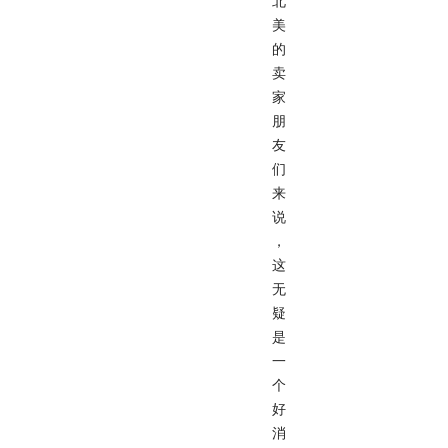
北
美
的
卖
家
朋
友
们
来
说
，
这
无
疑
是
一
个
好
消