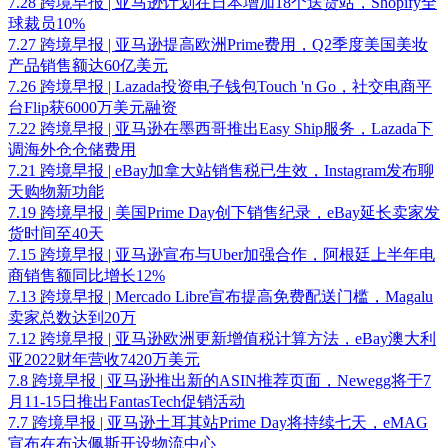
7.28 跨境早报 | 亚马逊计划在日本增加18个送货站，Shopify全
球裁员10%
7.27 跨境早报 | 亚马逊提高欧洲Prime费用，Q2季度美国美妆
产品销售额达60亿美元
7.26 跨境早报 | Lazada投资电子钱包Touch 'n Go，社交电商平
台Flip获6000万美元融资
7.22 跨境早报 | 亚马逊在墨西哥推出Easy Ship服务，Lazada下
调海外仓仓储费用
7.21 跨境早报 | eBay加拿大站销售税已生效，Instagram发布聊
天购物新功能
7.19 跨境早报 | 美国Prime Day创下销售纪录，eBay延长卖家发
货时间至40天
7.15 跨境早报 | 亚马逊宣布与Uber加强合作，阿根廷上半年电
商销售额同比增长12%
7.13 跨境早报 | Mercado Libre宣布提高免费配送门槛，Magalu
卖家总数达到20万
7.12 跨境早报 | 亚马逊欧洲更新增值税计算方法，eBay澳大利
亚2022财年营收7420万美元
7.8 跨境早报 | 亚马逊推出新的ASIN推荐页面，Newegg将于7
月11-15日推出FantasTech促销活动
7.7 跨境早报 | 亚马逊土耳其站Prime Day将持续七天，eMAG
宣布在布达佩斯开设物流中心