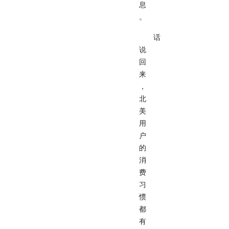
息
。
话
说
回
来
，
北
美
用
户
的
消
费
习
惯
都
有