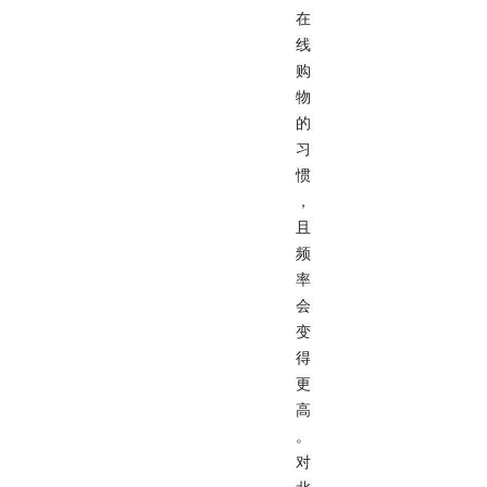
在
线
购
物
的
习
惯
，
且
频
率
会
变
得
更
高
。
对