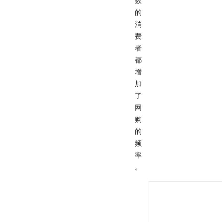
数
的
消
费
者
都
增
加
了
网
购
的
频
率
。