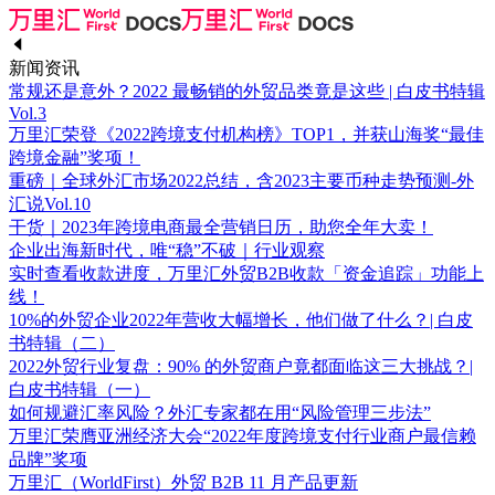
新闻资讯
常规还是意外？2022 最畅销的外贸品类竟是这些 | 白皮书特辑
Vol.3
万里汇荣登《2022跨境支付机构榜》TOP1，并获山海奖“最佳
跨境金融”奖项！
重磅｜全球外汇市场2022总结，含2023主要币种走势预测-外
汇说Vol.10
干货｜2023年跨境电商最全营销日历，助您全年大卖！
企业出海新时代，唯“稳”不破｜行业观察
实时查看收款进度，万里汇外贸B2B收款「资金追踪」功能上
线！
10%的外贸企业2022年营收大幅增长，他们做了什么？| 白皮
书特辑（二）
2022外贸行业复盘：90% 的外贸商户竟都面临这三大挑战？|
白皮书特辑（一）
如何规避汇率风险？外汇专家都在用“风险管理三步法”
万里汇荣膺亚洲经济大会“2022年度跨境支付行业商户最信赖
品牌”奖项
万里汇（WorldFirst）外贸 B2B 11 月产品更新