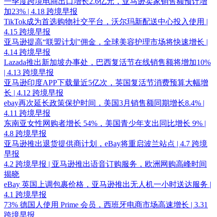
一季度跨境电商出口增长2.6亿元，亚马逊卖家销售额预计增
加23% | 4.18 跨境早报
TikTok成为首选购物社交平台，沃尔玛新配送中心投入使用 |
4.15 跨境早报
亚马逊提高“联盟计划”佣金，全球美容护理市场将快速增长 |
4.14 跨境早报
Lazada推出新加坡办事处，巴西复活节在线销售额将增加10%
| 4.13 跨境早报
亚马逊印度APP下载量近5亿次，英国复活节消费预算大幅增
长 | 4.12 跨境早报
ebay再次延长政策保护时间，美国3月销售额同期增长8.4% |
4.11 跨境早报
东南亚女性网购者增长 54%，美国青少年支出同比增长 9% |
4.8 跨境早报
亚马逊推出退货提供商计划，eBay将重启波兰站点 | 4.7 跨境
早报
4.2 跨境早报 | 亚马逊推出语音订购服务，欧洲网购高峰时间
揭晓
eBay 英国上调包裹价格，亚马逊推出无人机一小时送达服务 |
4.1 跨境早报
73% 德国人使用 Prime 会员，西班牙电商市场高速增长 | 3.31
跨境早报