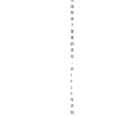
市
场
带
来
了
显
著
的
变
化
，
从
2
0
2
0
年
开
始