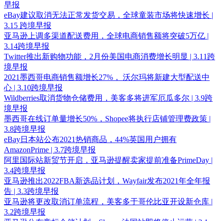
早报
eBay建议取消无法正常发货交易，全球童装市场将快速增长 |
3.15 跨境早报
亚马逊上调多渠道配送费用，全球电商销售额将突破5万亿 |
3.14跨境早报
Twitter推出新购物功能，2月份美国电商消费增长明显 | 3.11跨
境早报
2021墨西哥电商销售额增长27%， 沃尔玛将新建大型配送中
心 | 3.10跨境早报
Wildberries取消货物仓储费用，美客多将进军厄瓜多尔 | 3.9跨
境早报
墨西哥在线订单量增长50%，Shopee将执行店铺管理费政策 |
3.8跨境早报
eBay日本站公布2021热销商品，44%英国用户拥有
AmazonPrime | 3.7跨境早报
阿里国际站新贸节开启，亚马逊提醒卖家提前准备PrimeDay |
3.4跨境早报
亚马逊推出2022FBA新选品计划，Wayfair发布2021年全年报
告 | 3.3跨境早报
亚马逊将更改取消订单流程，美客多于哥伦比亚开设新仓库 |
3.2跨境早报