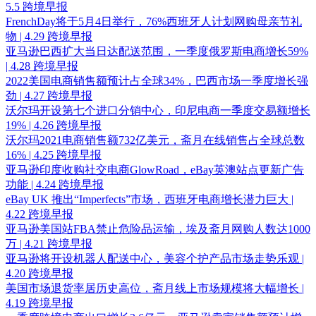
5.5 跨境早报
FrenchDay将于5月4日举行，76%西班牙人计划网购母亲节礼
物 | 4.29 跨境早报
亚马逊巴西扩大当日达配送范围，一季度俄罗斯电商增长59%
| 4.28 跨境早报
2022美国电商销售额预计占全球34%，巴西市场一季度增长强
劲 | 4.27 跨境早报
沃尔玛开设第七个进口分销中心，印尼电商一季度交易额增长
19% | 4.26 跨境早报
沃尔玛2021电商销售额732亿美元，斋月在线销售占全球总数
16% | 4.25 跨境早报
亚马逊印度收购社交电商GlowRoad，eBay英澳站点更新广告
功能 | 4.24 跨境早报
eBay UK 推出“Imperfects”市场，西班牙电商增长潜力巨大 |
4.22 跨境早报
亚马逊美国站FBA禁止危险品运输，埃及斋月网购人数达1000
万 | 4.21 跨境早报
亚马逊将开设机器人配送中心，美容个护产品市场走势乐观 |
4.20 跨境早报
美国市场退货率居历史高位，斋月线上市场规模将大幅增长 |
4.19 跨境早报