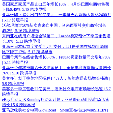
美国家庭家居产品支出五年增长16% ，4月份巴西电商销售额
下降8.48%| 5.18 跨境早报
亚马逊印度累计出口50亿美元，一季度巴西网购人数达2400万
| 5.17 跨境早报
沃尔玛超过50%新卖家来自中国，马来西亚社交电商将增长
45.2% | 5.16 跨境早报
东南亚在线用户增速全球第二，Lazada卖家预计下季度销售增
长10% | 5.13 跨境早报
亚马逊日本站首度接受PayPal支付，4月份英国在线销售额同
比下降了12% | 5.12 跨境早报
巴西母亲节在线销售增长6.8%，Fruugo卖家数量同比增加78%
| 5.11 跨境早报
亚马逊今年将招聘六千名德国员工，全球电商直播购买量增长
76% | 5.10 跨境早报
美客多计划于拉美地区招聘1.4万人，智能家居市场增长强劲 |
5.9 跨境早报
美客多一季度营收22亿美元，澳洲社交电商市场增长迅速 | 5.7
跨境早报
eBay启动Up&Running补助金计划，亚马逊运动用品市场飞速
增长 | 5.6 跨境早报
亚马逊收购社交电商GlowRoad，Shein宣布推出evoluSHEIN |