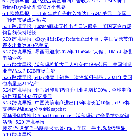
6.2 跨境早报 | 亚马逊占美国电商广告收入77%，USPS预计
PrimeDay将处理4000万个包裹
6.1 跨境早报 | TikTok 年度广告收入将达116.4亿美元，英国二
手转售市场成为热点
5.31 跨境早报 | Lazada菲律宾推出当日达服务，美国宠物市场
销售额保持增长
5.30 跨境早报 | eBay推出eBay Refurbished平台，美国⽗亲节消
费⽀出将达200亿美元
5.27 跨境早报 | 墨西哥迎来2022年“HotSale”大促，TikTok增强
电商业务
5.26 跨境早报 | 沃尔玛将扩大无人机交付服务范围，美国制造
业产品成为B2B市场主流
5.25 跨境早报 | eBay将禁止销售一次性塑料制品，2021年美国
包裹量达215亿件
5.24 跨境早报 | 亚马逊印度智能手机业务增长30%，全球电商
销售额超过4.9万亿美元
5.23 跨境早报 | 中国跨境电商进出口5年增长近10倍，eBay将
支持商品listing分享到Snapchat
亚马逊印度推出 Smart Commerce，沃尔玛针对会员举办促销
活动 | 5.20 跨境早报
俄罗斯4月纸质书籍需求大增78%，美国二手市场增势明显 |
5.19 跨境早报