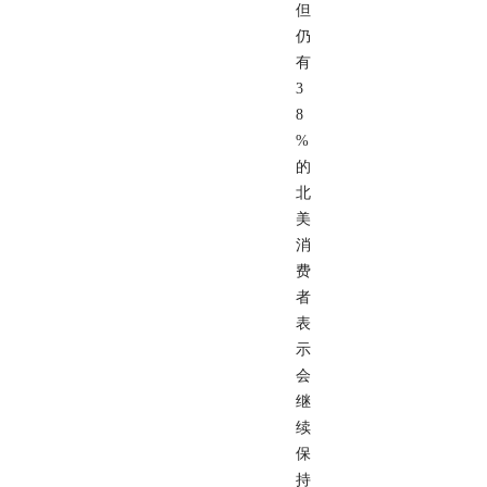
但
仍
有
3
8
%
的
北
美
消
费
者
表
示
会
继
续
保
持