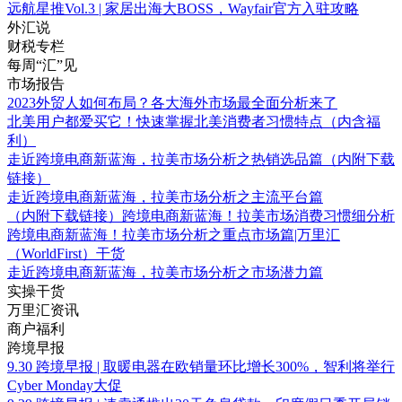
远航星推Vol.3 | 家居出海大BOSS，Wayfair官方入驻攻略
外汇说
财税专栏
每周“汇”见
市场报告
2023外贸人如何布局？各大海外市场最全面分析来了
北美用户都爱买它！快速掌握北美消费者习惯特点（内含福
利）
走近跨境电商新蓝海，拉美市场分析之热销选品篇（内附下载
链接）
走近跨境电商新蓝海，拉美市场分析之主流平台篇
（内附下载链接）跨境电商新蓝海！拉美市场消费习惯细分析
跨境电商新蓝海！拉美市场分析之重点市场篇|万里汇
（WorldFirst）干货
走近跨境电商新蓝海，拉美市场分析之市场潜力篇
实操干货
万里汇资讯
商户福利
跨境早报
9.30 跨境早报 | 取暖电器在欧销量环比增长300%，智利将举行
Cyber Monday大促