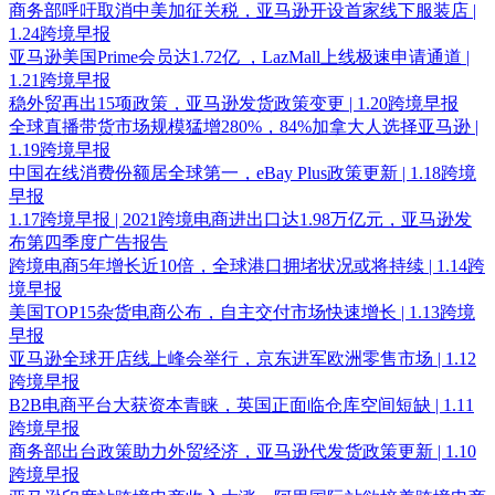
商务部呼吁取消中美加征关税，亚马逊开设首家线下服装店 |
1.24跨境早报
亚马逊美国Prime会员达1.72亿 ，LazMall上线极速申请通道 |
1.21跨境早报
稳外贸再出15项政策，亚马逊发货政策变更 | 1.20跨境早报
全球直播带货市场规模猛增280%，84%加拿大人选择亚马逊 |
1.19跨境早报
中国在线消费份额居全球第一，eBay Plus政策更新 | 1.18跨境
早报
1.17跨境早报 | 2021跨境电商进出口达1.98万亿元，亚马逊发
布第四季度广告报告
跨境电商5年增长近10倍，全球港口拥堵状况或将持续 | 1.14跨
境早报
美国TOP15杂货电商公布，自主交付市场快速增长 | 1.13跨境
早报
亚马逊全球开店线上峰会举行，京东进军欧洲零售市场 | 1.12
跨境早报
B2B电商平台大获资本青睐，英国正面临仓库空间短缺 | 1.11
跨境早报
商务部出台政策助力外贸经济，亚马逊代发货政策更新 | 1.10
跨境早报