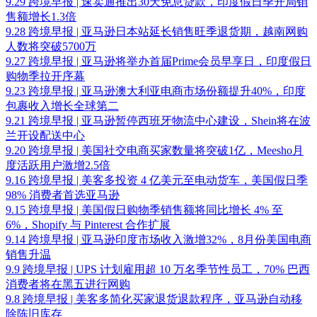
9.29 跨境早报 | 速卖通推出30天免息贷款，印度假日季开局销
售额增长1.3倍
9.28 跨境早报 | 亚马逊日本站延长销售旺季退货期，越南网购
人数将突破5700万
9.27 跨境早报 | 亚马逊将举办首届Prime会员早享日，印度假日
购物季拉开序幕
9.23 跨境早报 | 亚马逊澳大利亚电商市场份额提升40%，印度
包裹收入增长全球第二
9.21 跨境早报 | 亚马逊暂停西班牙物流中心建设，Shein将在波
兰开设配送中心
9.20 跨境早报 | 美国社交电商买家数量将突破1亿，Meesho月
度活跃用户激增2.5倍
9.16 跨境早报 | 美客多投资 4 亿美元至电动货车，美国假日季
98% 消费者首选亚马逊
9.15 跨境早报 | 美国假日购物季销售额将同比增长 4% 至
6%，Shopify 与 Pinterest 合作扩展
9.14 跨境早报 | 亚马逊印度市场收入激增32%，8月份美国电商
销售升温
9.9 跨境早报 | UPS 计划雇用超 10 万名季节性员工，70% 巴西
消费者将在黑五进行网购
9.8 跨境早报 | 美客多简化买家退货退款程序，亚马逊自动移
除陈旧库存