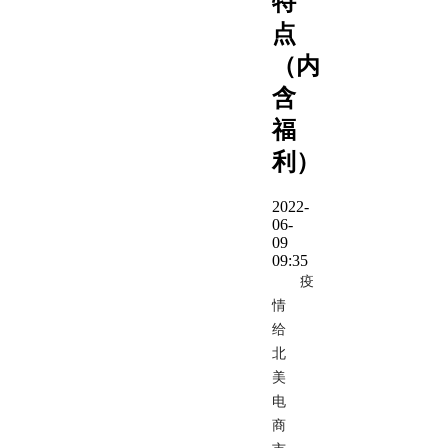
特
点
（内
含
福
利）
2022-
06-
09
09:35
疫
情
给
北
美
电
商