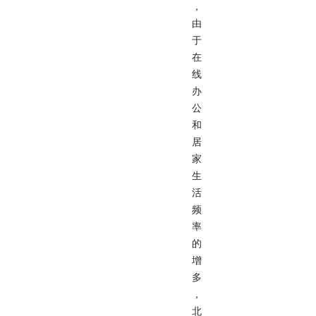
，
由
于
在
线
办
公
和
居
家
生
活
频
率
的
增
多
，
北