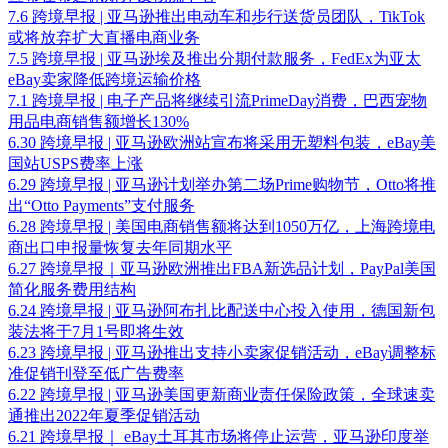
7.6 跨境早报 | 亚马逊推出电动车和步行送货员团队，TikTok
或将放弃扩大直播电商业务
7.5 跨境早报 | 亚马逊埃及推出分期付款服务，FedEx为亚太
eBay卖家降低跨境运输价格
7.1 跨境早报 | 电子产品将继续引流PrimeDay消费，巴西宠物
用品电商销售额增长130%
6.30 跨境早报 | 亚马逊欧洲站宣布将采用无塑料包装，eBay美
国站USPS费率上涨
6.29 跨境早报 | 亚马逊计划举办第二场Prime购物节，Otto将推
出“Otto Payments”支付服务
6.28 跨境早报 | 美国电商销售额将达到1050万亿，上海跨境电
商出口申报量恢复去年同期水平
6.27 跨境早报｜亚马逊欧洲推出FBA新选品计划，PayPal美国
简化服务费用结构
6.24 跨境早报 | 亚马逊阿布扎比配送中心投入使用，德国新包
装法将于7月1号即将生效
6.23 跨境早报 | 亚马逊推出支持小卖家促销活动，eBay调整标
准促销刊登至低广告费率
6.22 跨境早报 | 亚马逊美国更新商业责任保险政策，全球速卖
通推出2022年夏季促销活动
6.21 跨境早报｜ eBay土耳其市场将停止运营，亚马逊印度举