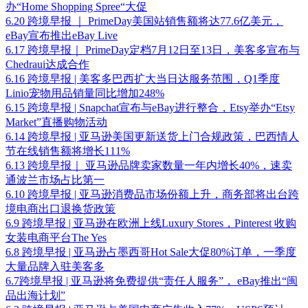
办“Home Shopping Spree“大促
6.20 跨境早报 ｜ PrimeDay美国站销售额将达77.6亿美元，
eBay宣布推出eBay Live
6.17 跨境早报｜ PrimeDay定档7月12日至13日，美客多宣布与
Chedraui达成合作
6.16 跨境早报 | 美客多巴西扩大当日达服务范围，Q1季度
Linio宠物用品销量同比增加248%
6.15 跨境早报 | Snapchat宣布与eBay进行整合，Etsy举办“Etsy
Market”直播购物活动
6.14 跨境早报 | 亚马逊美国更新送货上门合规政策，巴西情人
节在线销售额将增长111%
6.13 跨境早报｜ 亚马逊品牌卖家数量一年内增长40%，速卖
通波兰市场占比第一
6.10 跨境早报 | 亚马逊消费品市场份额上升，商务部将出台跨
境电商出口退换货政策
6.9 跨境早报 | 亚马逊在欧洲上线Luxury Stores，Pinterest 收购
女装电商平台The Yes
6.8 跨境早报 | 亚马逊占墨西哥Hot Sale大促80%订单，一季度
大量品牌入驻美客多
6.7跨境早报 | 亚马逊将免费提供“责任人服务”， eBay推出“闽
品出海计划”