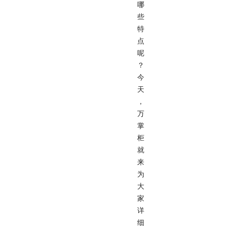
哪
些
特
点
呢
？
今
天
，
万
掌
柜
就
来
为
大
家
详
细