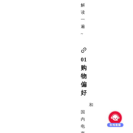
解
读
一
遍
~
01
购
物
偏
好
和
国
内
电