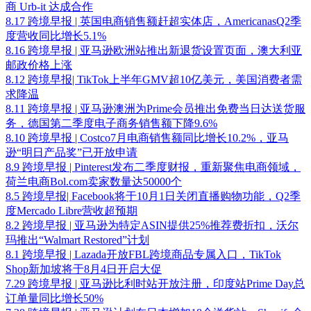
商 Urb-it 达成合作
8.17 跨境早报 | 英国电商销售额赶超实体店，AmericanasQ2季
度营收同比增长5.1%
8.16 跨境早报 | 亚马逊欧洲站推出新退货设置页面，澳大利亚
邮政价格上涨
8.12 跨境早报| TikTok上半年GMV超10亿美元，美国消费者需
求降温
8.11 跨境早报 | 亚马逊澳洲为Prime会员推出免费当日达送货服
务，德国第二季度电子商务销售额下降9.6%
8.10 跨境早报 | Costco7月电商销售额同比增长10.2%，亚马
逊“明日产品奖”已开放申请
8.9 跨境早报 | Pinterest发布二季度财报，重新聚焦电商领域，
荷兰电商Bol.com卖家数量达50000个
8.5 跨境早报| Facebook将于10月1日关闭直播购物功能，Q2季
度Mercado Libre营收超预期
8.2 跨境早报 | 亚马逊为特定ASIN提供25%推荐费折扣，沃尔
玛推出“Walmart Restored”计划
8.1 跨境早报 | Lazada开放FBL跨境商品专属入口，TikTok
Shop新加坡将于8月4日开启大促
7.29 跨境早报 | 亚马逊比利时站开放注册，印度站Prime Day总
订单量同比增长50%