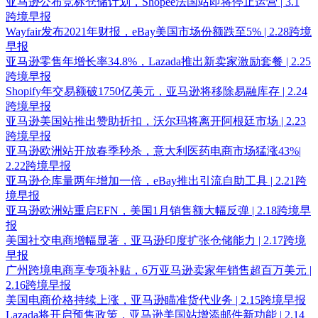
亚马逊公布竞标仓储计划，Shopee法国站即将停止运营 | 3.1
跨境早报
Wayfair发布2021年财报，eBay美国市场份额跌至5% | 2.28跨境
早报
亚马逊零售年增长率34.8%，Lazada推出新卖家激励套餐 | 2.25
跨境早报
Shopify年交易额破1750亿美元，亚马逊将移除易融库存 | 2.24
跨境早报
亚马逊美国站推出赞助折扣，沃尔玛将离开阿根廷市场 | 2.23
跨境早报
亚马逊欧洲站开放春季秒杀，意大利医药电商市场猛涨43%|
2.22跨境早报
亚马逊仓库量两年增加一倍，eBay推出引流自助工具 | 2.21跨
境早报
亚马逊欧洲站重启EFN，美国1月销售额大幅反弹 | 2.18跨境早
报
美国社交电商增幅显著，亚马逊印度扩张仓储能力 | 2.17跨境
早报
广州跨境电商享专项补贴，6万亚马逊卖家年销售超百万美元 |
2.16跨境早报
美国电商价格持续上涨，亚马逊瞄准货代业务 | 2.15跨境早报
Lazada将开启预售政策，亚马逊美国站增添邮件新功能 | 2.14