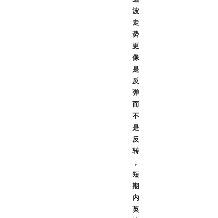
波
走
势
更
像
是
反
弹
而
不
是
反
转
，
短
期
内
英