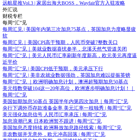
远航星推Vol.3 | 家居出海大BOSS，Wayfair官方入驻攻略
外汇说
财税专栏
每周“汇”见
每周汇见 | 美国年内第三次加息75基点，英国加息力度略显疲
软
每周汇见｜美国CPI高于预期，人民币突破7整数关口
每周“汇”见｜美就业数据喜忧参半，北溪天然气管道关闭
每周“汇”见｜美元人民币汇率刷新年度新高，欧元美元再度逼
近平价
每周“汇”见 | 美国CPI低于预期，美元承压下行
每周“汇”见 | 美非农就业数据强劲，英国加息难以提振英镑
每周“汇”见 ｜欧洲明确加息计划，澳洲超预期加息50基点
美元指数突破104这一20年高位，欧洲逐步明确加息计划！｜
每周“汇”见
美国如期加息50基点 英国半年内第四次加息｜每周“汇”见
央行下调外币存款准备金率 美元汇率一枝独秀 | 每周“汇”见
美元强化加息信号 人民币汇率承压 | 每周“汇”见
加息浪潮已来 日本欧洲暂不跟进 | 每周“汇”见
美国加息态度持续 欧洲释放加息路径线索 | 每周“汇”见
非农数据并无意外，欧元冲高回落 | 每周"汇"见