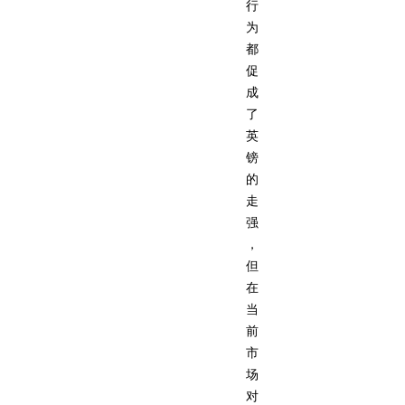
行
为
都
促
成
了
英
镑
的
走
强
，
但
在
当
前
市
场
对