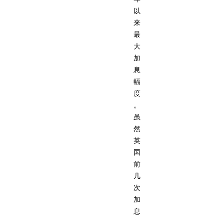
以
来
最
大
加
息
幅
度
。
虽
然
英
国
前
几
次
加
息