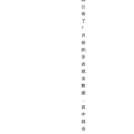
公
布
了
7
月
份
的
非
农
就
业
数
据
，
其
中
就
业