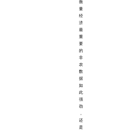
衡
量
经
济
最
重
要
的
非
农
数
据
如
此
强
劲
，
还
是