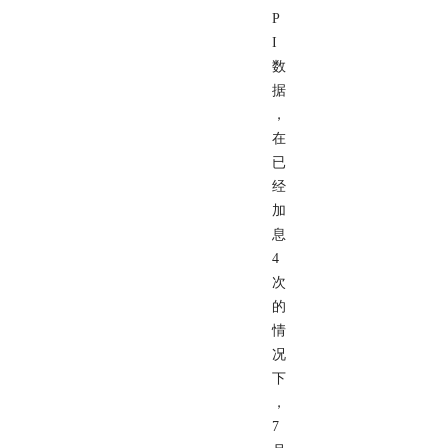
P
I
数
据
，
在
已
经
加
息
4
次
的
情
况
下
，
7