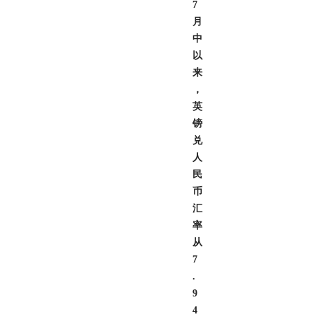
7
月
中
以
来
，
英
镑
兑
人
民
币
汇
率
从
7
.
9
4