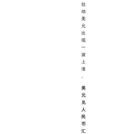
拉
动
美
元
出
现
一
波
上
涨
。
美
元
兑
人
民
币
汇