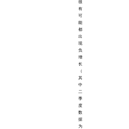
很
有
可
能
都
出
现
负
增
长
（
其
中
二
季
度
数
据
为