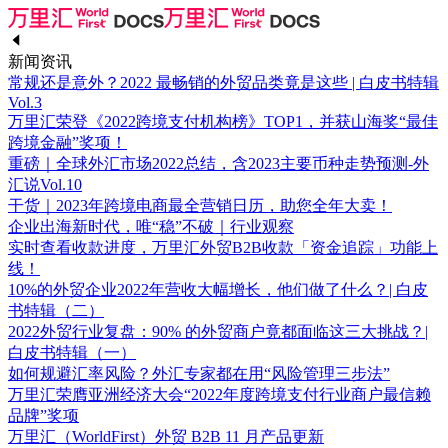
新闻资讯
常规还是意外？2022 最畅销的外贸品类竟是这些 | 白皮书特辑
Vol.3
万里汇荣登《2022跨境支付机构榜》TOP1，并获山海奖“最佳
跨境金融”奖项！
重磅｜全球外汇市场2022总结，含2023主要币种走势预测-外
汇说Vol.10
干货｜2023年跨境电商最全营销日历，助您全年大卖！
企业出海新时代，唯“稳”不破｜行业观察
实时查看收款进度，万里汇外贸B2B收款「资金追踪」功能上
线！
10%的外贸企业2022年营收大幅增长，他们做了什么？| 白皮
书特辑（二）
2022外贸行业复盘：90% 的外贸商户竟都面临这三大挑战？|
白皮书特辑（一）
如何规避汇率风险？外汇专家都在用“风险管理三步法”
万里汇荣膺亚洲经济大会“2022年度跨境支付行业商户最信赖
品牌”奖项
万里汇（WorldFirst）外贸 B2B 11 月产品更新