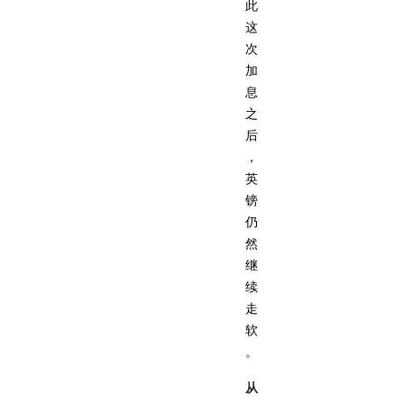
此
这
次
加
息
之
后
，
英
镑
仍
然
继
续
走
软
。
从