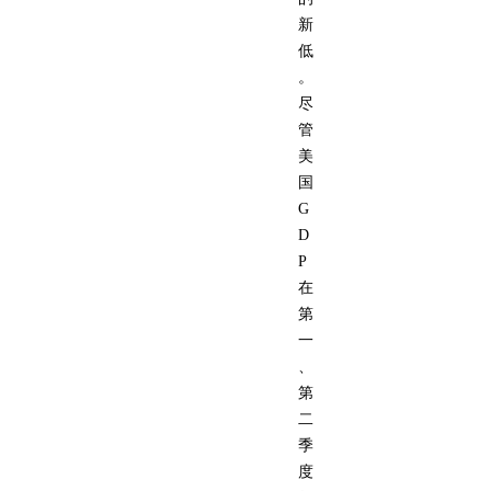
新
低
。
尽
管
美
国
G
D
P
在
第
一
、
第
二
季
度