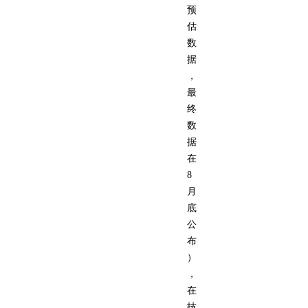
预
估
数
据
，
最
终
数
据
在
8
月
底
公
布
）
，
在
技