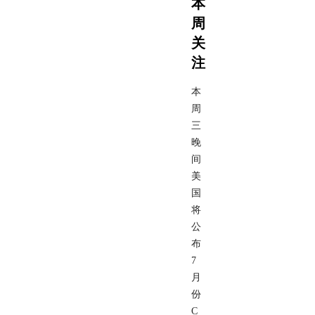
本
周
关
注
本
周
三
晚
间
美
国
将
公
布
7
月
份
C