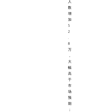
人
数
增
加
5
2
.
8
万
，
大
幅
高
于
市
场
预
期
；