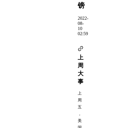
镑
2022-
08-
10
02:59
上
周
大
事
上
周
五
，
美
国