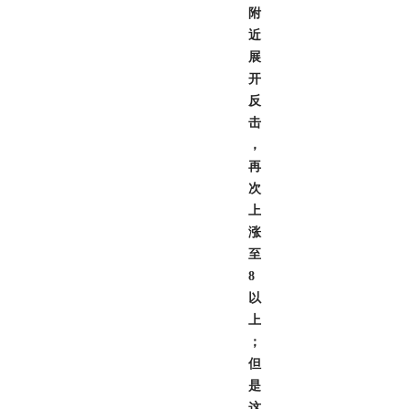
附
近
展
开
反
击
，
再
次
上
涨
至
8
以
上
；
但
是
这