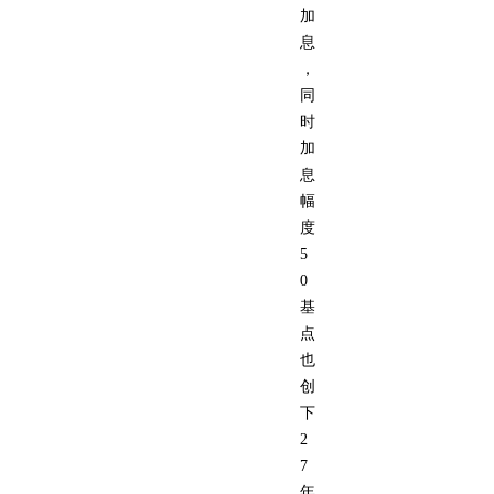
加
息
，
同
时
加
息
幅
度
5
0
基
点
也
创
下
2
7
年