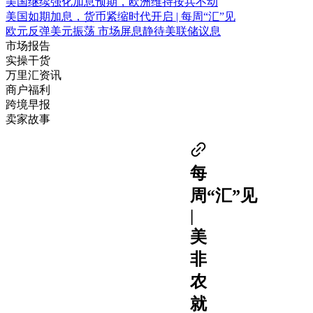
美国继续强化加息预期，欧洲维持按兵不动
美国如期加息，货币紧缩时代开启 | 每周“汇”见
欧元反弹美元振荡 市场屏息静待美联储议息
市场报告
实操干货
万里汇资讯
商户福利
跨境早报
卖家故事
每
周“汇”见
|
美
非
农
就