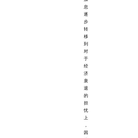
息
逐
步
转
移
到
对
于
经
济
衰
退
的
担
忧
上
，
因