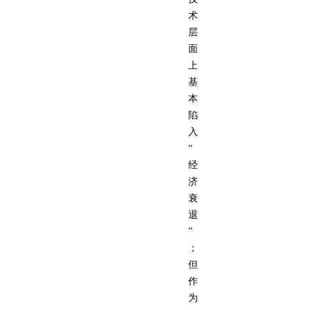
术
层
面
上
基
本
陷
入
“
经
济
衰
退
”
；
但
作
为