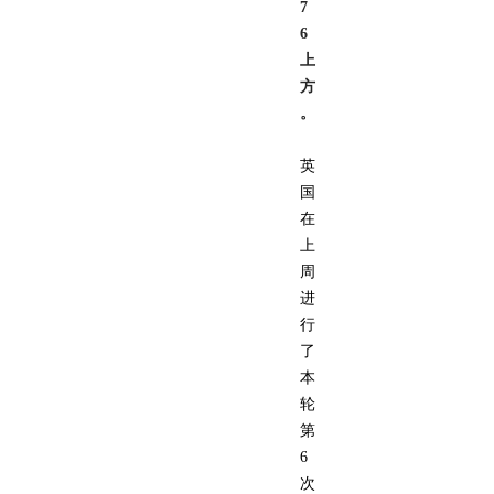
7
6
上
方
。
英
国
在
上
周
进
行
了
本
轮
第
6
次