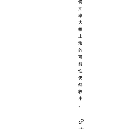
镑
汇
率
大
幅
上
涨
的
可
能
性
仍
然
较
小
。