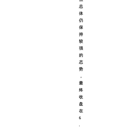
总
体
仍
保
持
较
强
的
态
势
，
最
终
收
盘
在
6
.