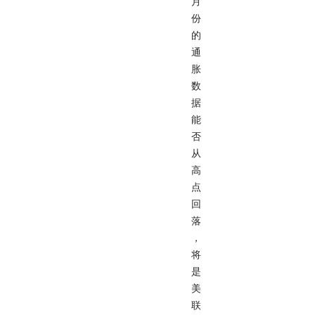
月
份
的
通
胀
数
据
能
否
从
高
点
回
落
，
将
是
美
联