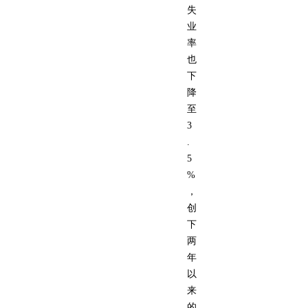
失
业
率
也
下
降
至
3
.
5
%
，
创
下
两
年
以
来
的