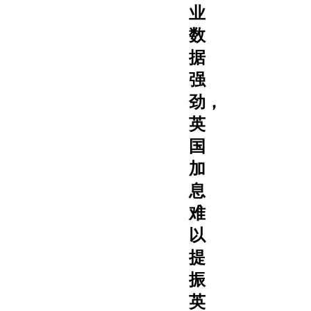
业
数
据
强
劲，
英
国
加
息
难
以
提
振
英