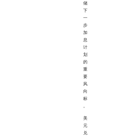
储
下
一
步
加
息
计
划
的
重
要
风
向
标
。
美
元
兑