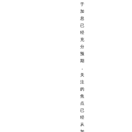
于
加
息
已
经
充
分
预
期
，
关
注
的
焦
点
已
经
从
加