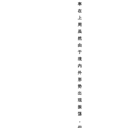
率
在
上
周
虽
然
由
于
境
内
外
形
势
出
现
振
荡
，
但