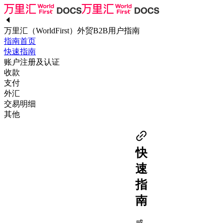
万里汇（WorldFirst）外贸B2B用户指南
指南首页
快速指南
账户注册及认证
收款
支付
外汇
交易明细
其他
快
速
指
南