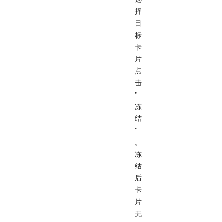
择
目
标
卡
片
点
击
"
冻
结
"
。
冻
结
后
卡
片
无