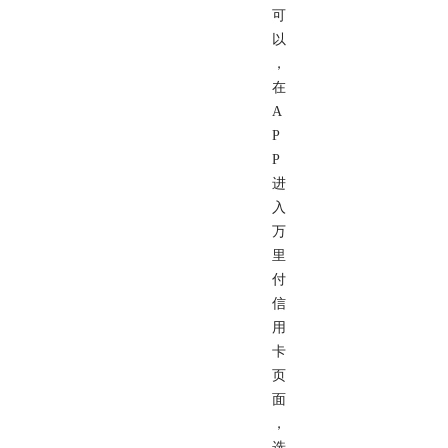
可
以
，
在
A
P
P
进
入
万
里
付
信
用
卡
页
面
，
选