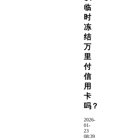
临
时
冻
结
万
里
付
信
用
卡
吗？
2026-
01-
23
08:39