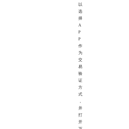
以
选
择
A
P
P
作
为
交
易
验
证
方
式
，
并
打
开
万