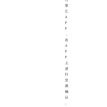
里
汇
A
P
P
，
在
A
P
P
上
进
行
交
易
确
认
。