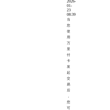
2026-
01-
23
08:39
当
您
使
用
万
里
付
卡
发
起
交
易
后
，
您
可