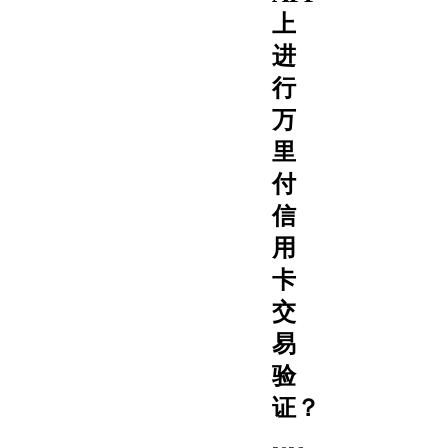
上
进
行
万
里
付
信
用
卡
交
易
验
证？