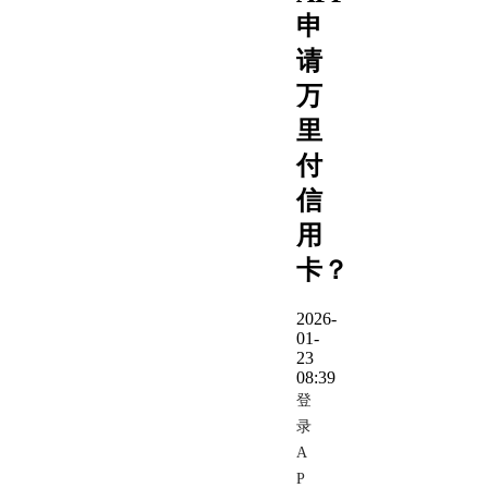
申
请
万
里
付
信
用
卡？
2026-
01-
23
08:39
登
录
A
P