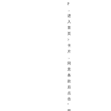
P
，
进
入
首
页
>
卡
片
，
同
意
条
款
后
点
击
"
获