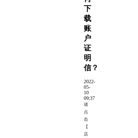
下
载
账
户
证
明
信？
2022-
05-
10
09:37
请
点
击
【
店