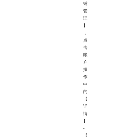
铺
管
理
】
，
点
击
账
户
操
作
中
的
【
详
情
】
-
【