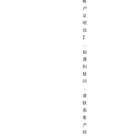
账
户
证
明
信
】
，
如
遇
到
疑
问
，
请
联
系
客
户
经