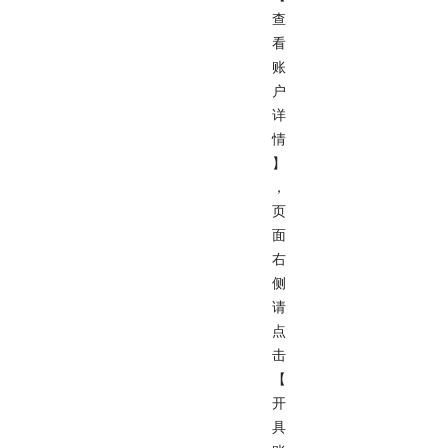
查
看
账
户
详
情
】
，
页
面
右
侧
请
点
击
【
开
具