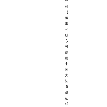
公
司
【
董
事
和
股
东
可
使
用
中
国
大
陆
身
份
证
或