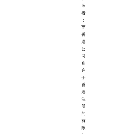
照
者
；
而
香
港
公
司
账
户
于
香
港
注
册
的
有
限