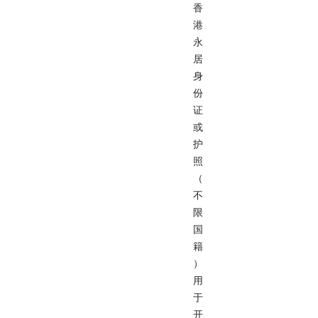
香
港
永
居
身
份
证
或
护
照
（
不
限
国
籍
）
用
于
开