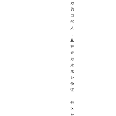
港
的
自
然
人
，
且
持
香
港
永
居
身
份
证
/
特
区
护