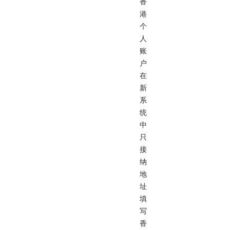
香
港
个
人
账
户
在
新
系
统
中
只
接
纳
地
址
填
写
香