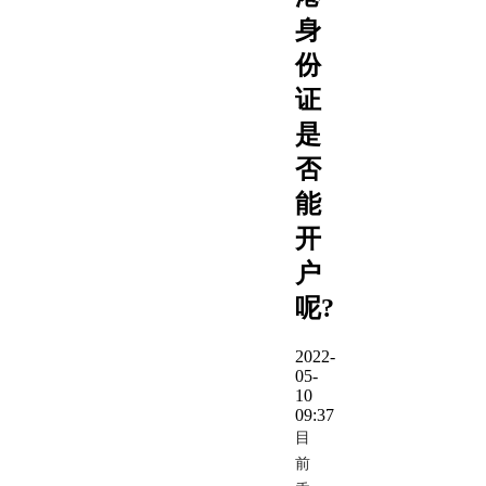
身
份
证
是
否
能
开
户
呢?
2022-
05-
10
09:37
目
前