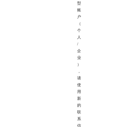
型
账
户
（
个
人
/
企
业
）
，
请
使
用
新
的
联
系
信