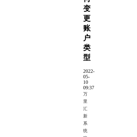
变
更
账
户
类
型
2022-
05-
10
09:37
万
里
汇
新
系
统