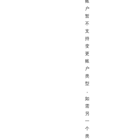
账
户
暂
不
支
持
变
更
账
户
类
型
，
如
需
另
一
个
类