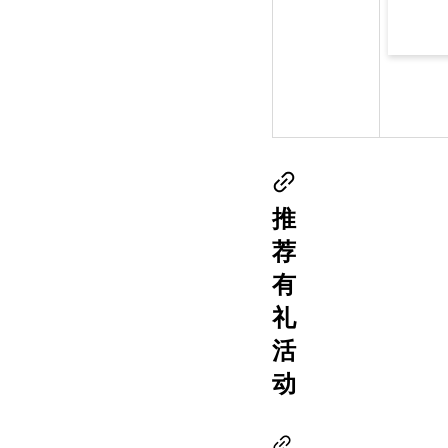
推
荐
有
礼
活
动