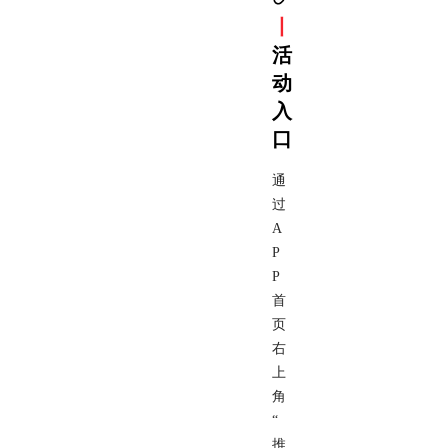
丨
活
动
入
口
通
过
A
P
P
首
页
右
上
角
“
推