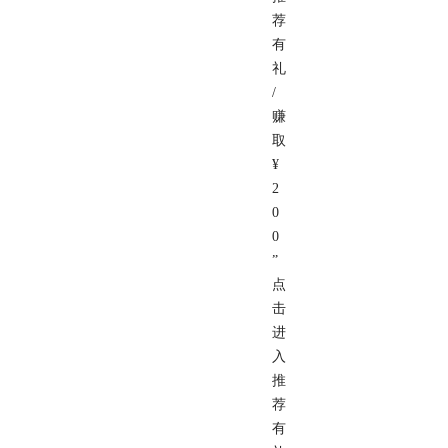
荐
有
礼
/
赚
取
¥
2
0
0
”
点
击
进
入
推
荐
有