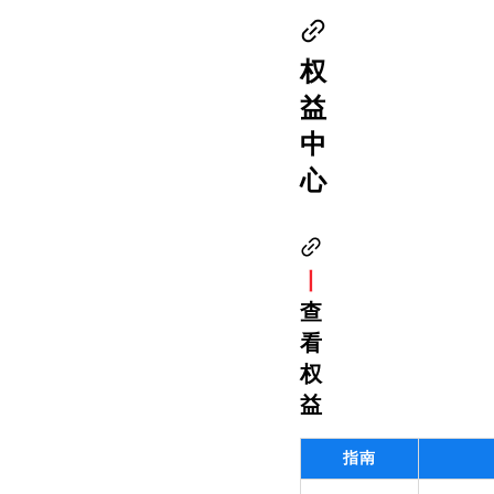
权
益
中
心
丨
查
看
权
益
指南