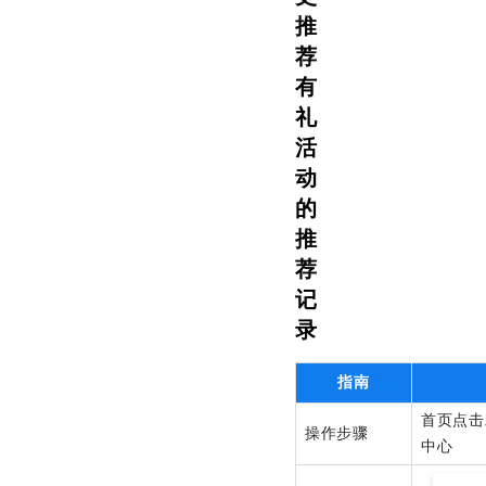
推
荐
有
礼
活
动
的
推
荐
记
录
指南
首页点击
操作步骤
中心