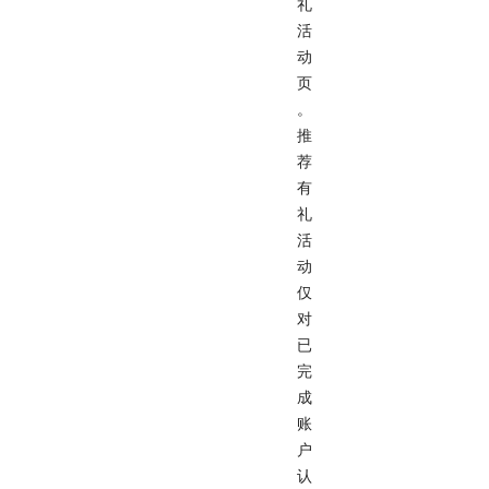
礼
活
动
页
。
推
荐
有
礼
活
动
仅
对
已
完
成
账
户
认