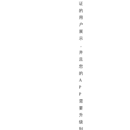
证
的
用
户
展
示
，
并
且
您
的
A
P
P
需
要
升
级
到