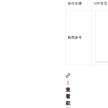
操作步骤
APP首
截图参考
丨
查
看
权