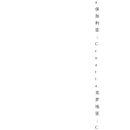
a
保
加
利
亚
；
C
r
o
a
t
i
a
克
罗
地
亚
；
C