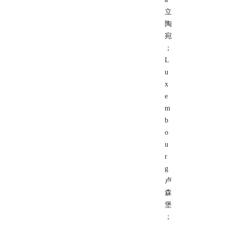
立
陶
宛
；
L
u
x
e
m
b
o
u
r
g
卢
森
堡
；