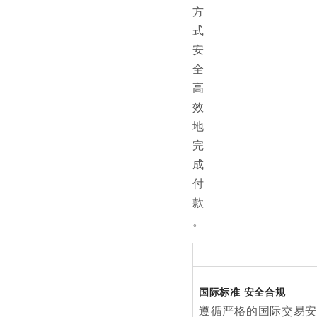
方
式
安
全
高
效
地
完
成
付
款
。
国际标准 安全合规
遵循严格的国际交易安