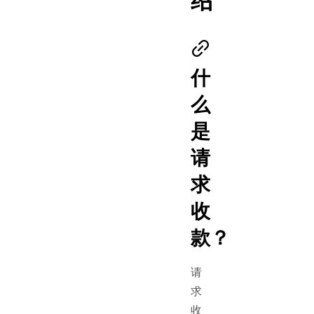
绍
什
么
是
请
求
收
款？
请
求
收