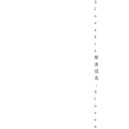
S
l
o
v
a
k
i
a
斯
洛
伐
克
；
S
l
o
v
e
n