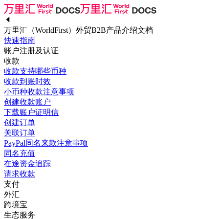
万里汇（WorldFirst）外贸B2B产品介绍文档
快速指南
账户注册及认证
收款
收款支持哪些币种
收款到账时效
小币种收款注意事项
创建收款账户
下载账户证明信
创建订单
关联订单
PayPal同名来款注意事项
同名充值
在途资金追踪
请求收款
支付
外汇
跨境宝
生态服务