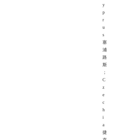
y
p
r
u
s
塞
浦
路
斯
；
C
z
e
c
h
i
a
捷
克