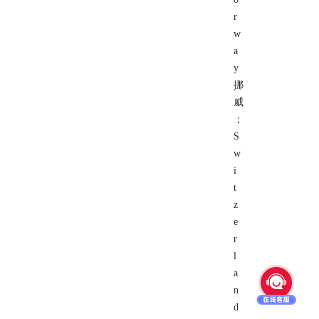
r
w
a
y
挪
威
；
S
w
i
t
z
e
r
l
a
n
d