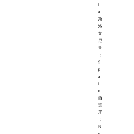
i
a
斯
洛
文
尼
亚
；
S
p
a
i
n
西
班
牙
；
N
o