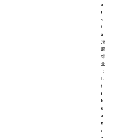
a
t
v
i
a
拉
脱
维
亚
；
L
i
t
h
u
a
n
i
a