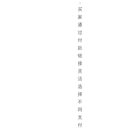
，
买
家
通
过
付
款
链
接
灵
活
选
择
不
同
支
付