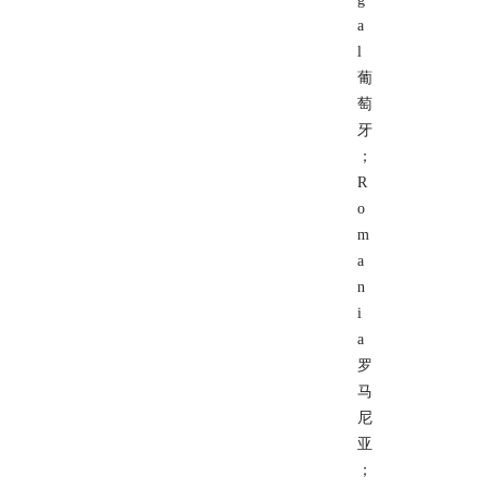
a
l
葡
萄
牙
；
R
o
m
a
n
i
a
罗
马
尼
亚
；