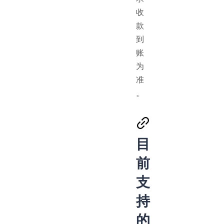
收
款
到
账
为
准
。
目
前
支
持
的