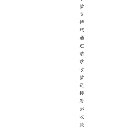
款
支
持
您
通
过
请
求
收
款
链
接
发
起
收
款