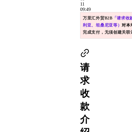
11
09:49
万里汇外贸B2B
「请求收
利亚、坦桑尼亚等）
对本
完成支付，无须创建关联
请
求
收
款
介