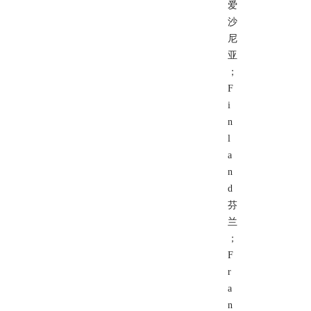
爱
沙
尼
亚
；
F
i
n
l
a
n
d
芬
兰
；
F
r
a
n