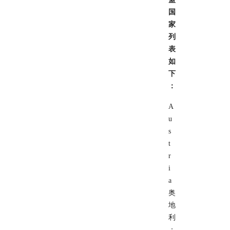
国
家
列
表
如
下
：
A
u
s
t
r
i
a
奥
地
利
；