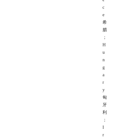
c
e
希
腊
；
H
u
n
g
a
r
y
匈
牙
利
；
I
r