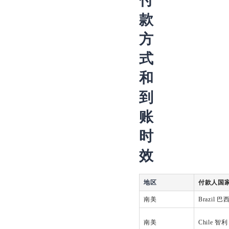
付
款
方
式
和
到
账
时
效
地区
付款人国家
南美
Brazil 巴
南美
Chile 智利