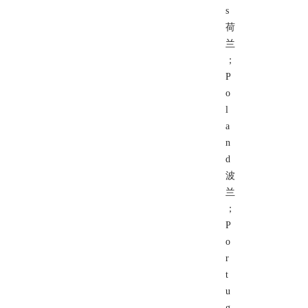
s
荷
兰
；
P
o
l
a
n
d
波
兰
；
P
o
r
t
u
g