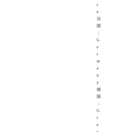
c
e
法
国
；
G
e
r
m
a
n
y
德
国
；
G
r
e
e