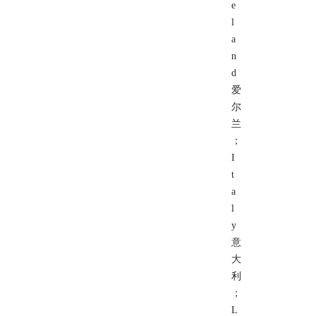
e
l
a
n
d
爱
尔
兰
；
I
t
a
l
y
意
大
利
；
L