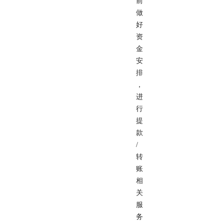
前
做
好
资
金
安
排
，
进
行
提
款
/
转
账
相
关
服
务