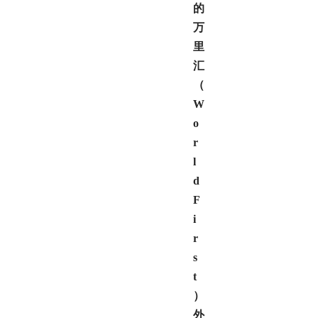
的
万
里
汇
（
W
o
r
l
d
F
i
r
s
t
）
外