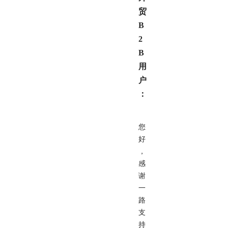
贸
B
2
B
用
户
：
您
好
，
感
谢
一
路
支
持