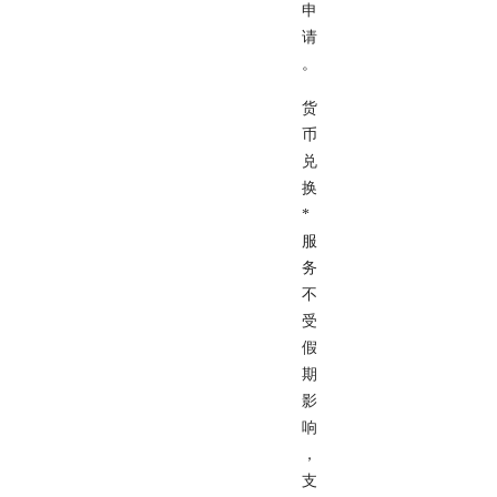
申
请
。
货
币
兑
换
*
服
务
不
受
假
期
影
响
，
支