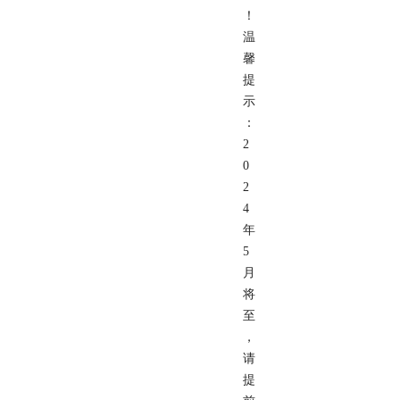
！
温
馨
提
示
：
2
0
2
4
年
5
月
将
至
，
请
提