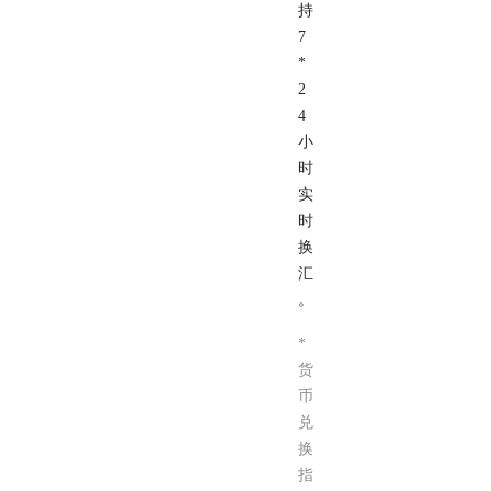
持
7
*
2
4
小
时
实
时
换
汇
。
*
货
币
兑
换
指