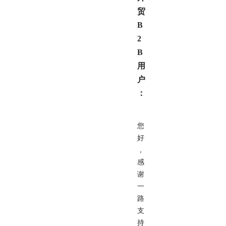
贸
B
2
B
用
户
：
您
好
，
感
谢
一
路
支
持