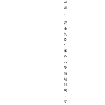
申
请
。
货
币
兑
换
*
服
务
不
受
假
期
影
响
，
支