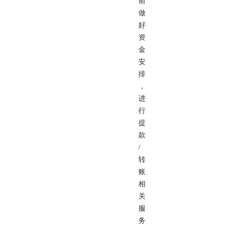
前
做
好
资
金
安
排
，
进
行
提
款
/
转
账
相
关
服
务