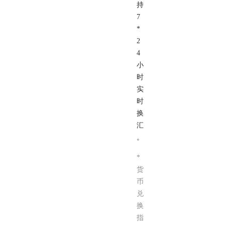
持
7
*
2
4
小
时
实
时
换
汇
。
*
货
币
兑
换
指