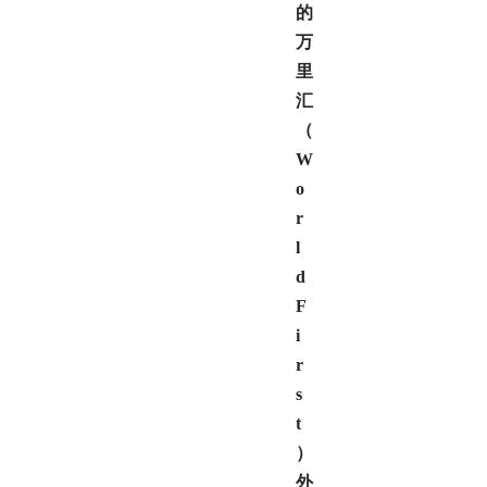
的
万
里
汇
（
W
o
r
l
d
F
i
r
s
t
）
外