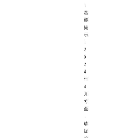
！
温
馨
提
示
：
2
0
2
4
年
4
月
将
至
，
请
提