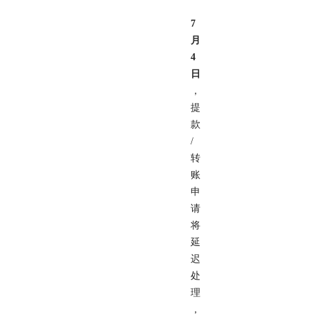
7
月
4
日
，
提
款
/
转
账
申
请
将
延
迟
处
理
，