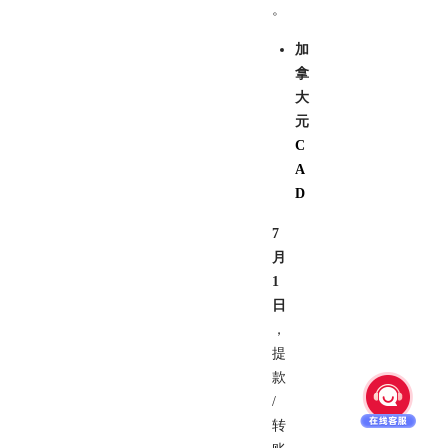
。
加
拿
大
元
C
A
D
7
月
1
日
，
提
款
/
转