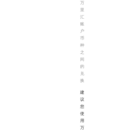
万
里
汇
账
户
币
种
之
间
的
兑
换
建
议
您
使
用
万