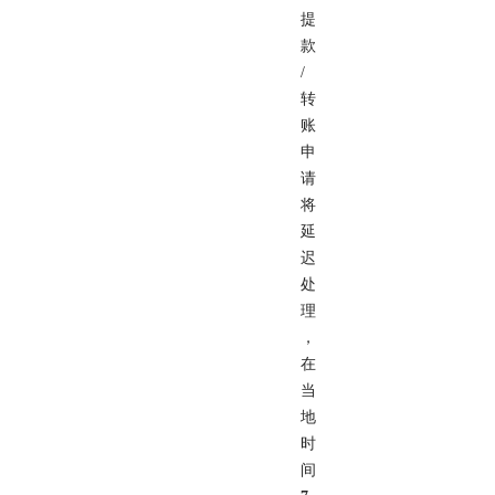
提
款
/
转
账
申
请
将
延
迟
处
理
，
在
当
地
时
间