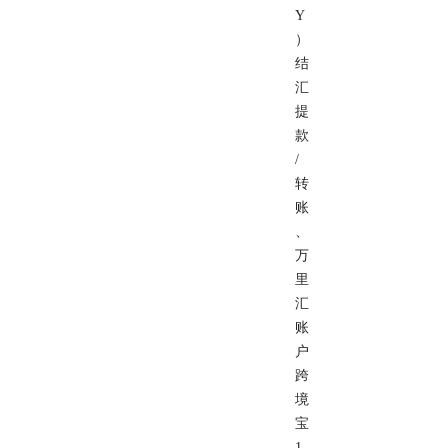
Y
）
结
汇
提
款
/
转
账
、
万
里
汇
账
户
跨
境
宝
1