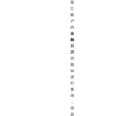
里
汇
账
户
内
金
融
日
历
功
能
📅
进
行
查
询
，
信
息