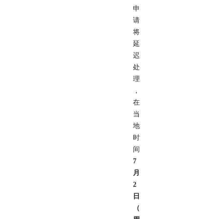
申
请
将
延
迟
处
理
，
在
当
地
时
间
7
月
2
日
（