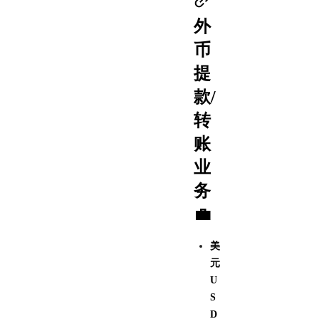
外
币
提
款/
转
账
业
务
💼
美
元
U
S
D