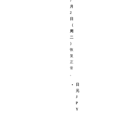
7
月
2
日
（
周
二
）
恢
复
正
常
。
日
元
J
P
Y