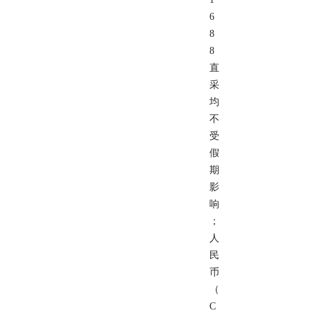
6
8
8
直
采
均
不
受
假
期
影
响
；
人
民
币
（
C