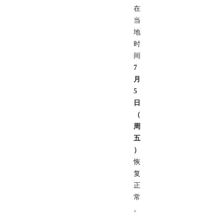
在
当
地
时
间
7
月
5
日
（
周
五
）
恢
复
正
常
。