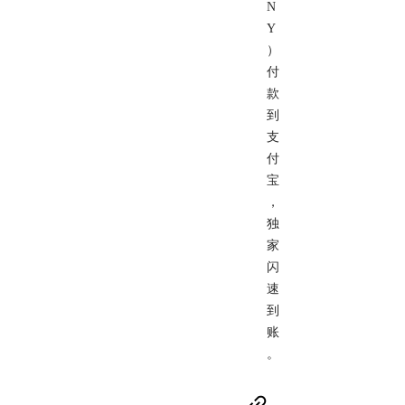
N
Y
）
付
款
到
支
付
宝
，
独
家
闪
速
到
账
。