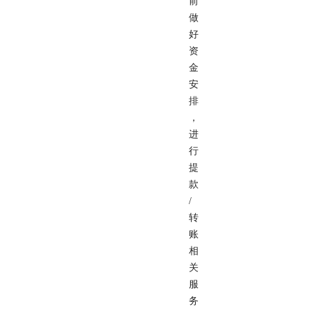
前
做
好
资
金
安
排
，
进
行
提
款
/
转
账
相
关
服
务