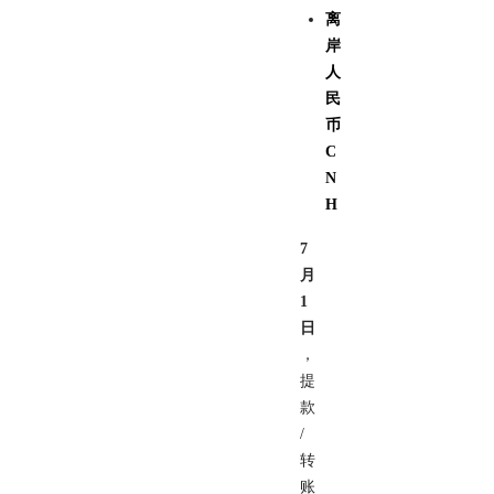
离
岸
人
民
币
C
N
H
7
月
1
日
，
提
款
/
转
账