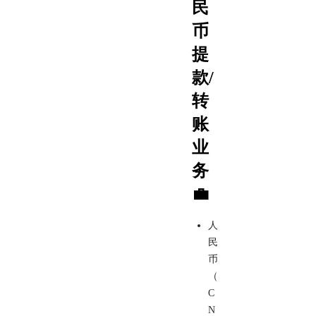
民
币
提
款/
转
账
业
务
💼
人
民
币
（
C
N