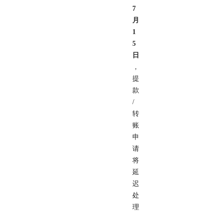
7
月
1
5
日
，
提
款
/
转
账
申
请
将
延
迟
处
理