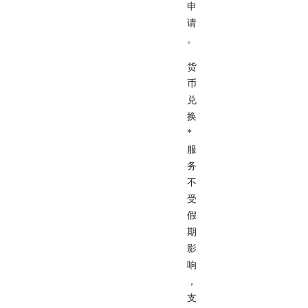
申
请
。
货
币
兑
换
*
服
务
不
受
假
期
影
响
，
支