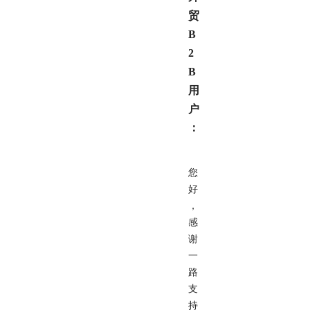
贸
B
2
B
用
户
：
您
好
，
感
谢
一
路
支
持