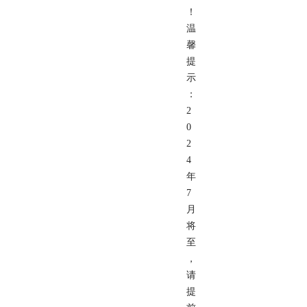
！
温
馨
提
示
：
2
0
2
4
年
7
月
将
至
，
请
提