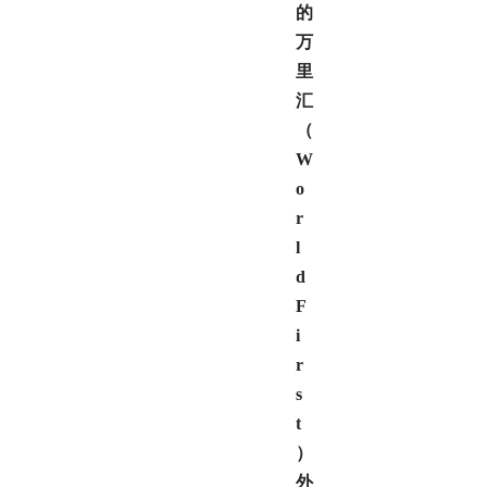
的
万
里
汇
（
W
o
r
l
d
F
i
r
s
t
）
外