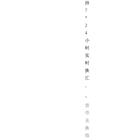
持
7
*
2
4
小
时
实
时
换
汇
。
*
货
币
兑
换
指