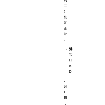
周
二
）
恢
复
正
常
。
港
币
H
K
D
7
月
1
日
，