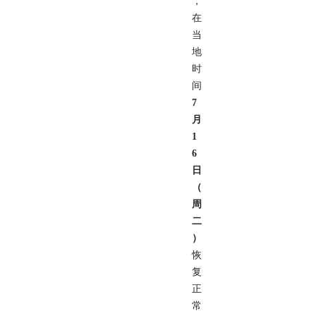
，
在
当
地
时
间
7
月
1
6
日
（
周
二
）
恢
复
正
常