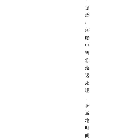
，
提
款
/
转
账
申
请
将
延
迟
处
理
，
在
当
地
时
间