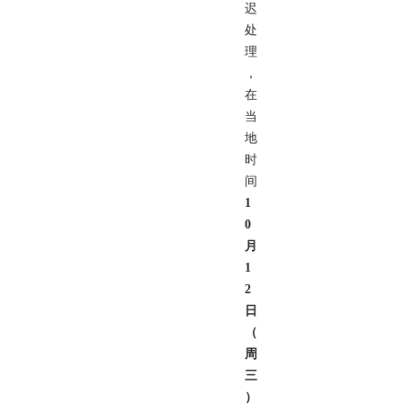
迟
处
理
，
在
当
地
时
间
1
0
月
1
2
日
（
周
三
）