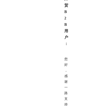
贸
B
2
B
用
户
：
您
好
，
感
谢
一
路
支
持