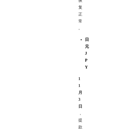
恢
复
正
常
。
日
元
J
P
Y
1
1
月
3
日
，
提
款