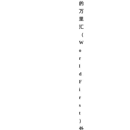
的
万
里
汇
（
W
o
r
l
d
F
i
r
s
t
）
外