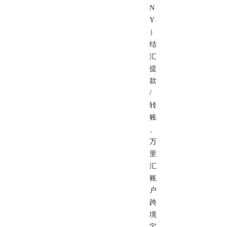
N
Y
）
结
汇
提
款
/
转
账
、
万
里
汇
账
户
跨
境
宝