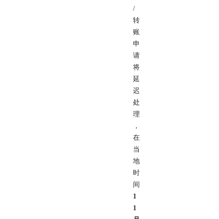
/
转
账
申
请
将
延
迟
处
理
，
在
当
地
时
间
1
1