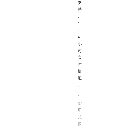
支
持
7
*
2
4
小
时
实
时
换
汇
。
*
货
币
兑
换