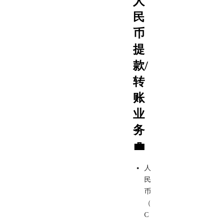
人
民
币
提
款/
转
账
业
务
💼
人
民
币
（
C