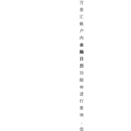
万
里
汇
账
户
内
金
融
日
历
功
能
📅
进
行
查
询
，
信