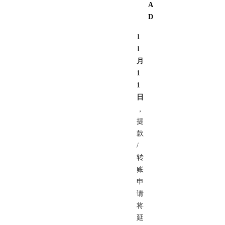
A
D
1
1
月
1
1
日
，
提
款
/
转
账
申
请
将
延