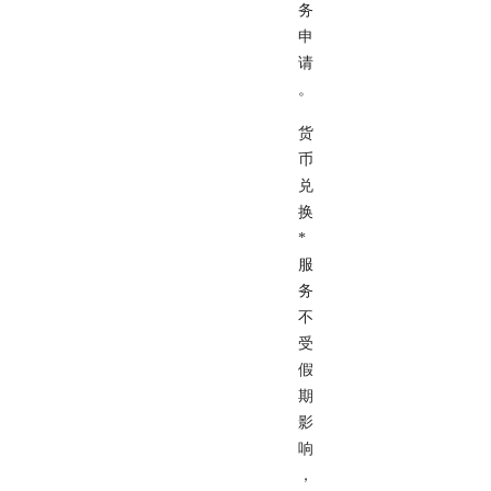
务
申
请
。
货
币
兑
换
*
服
务
不
受
假
期
影
响
，