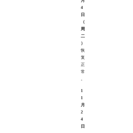
月
4
日
（
周
二
）
恢
复
正
常
。
1
1
月
2
4
日