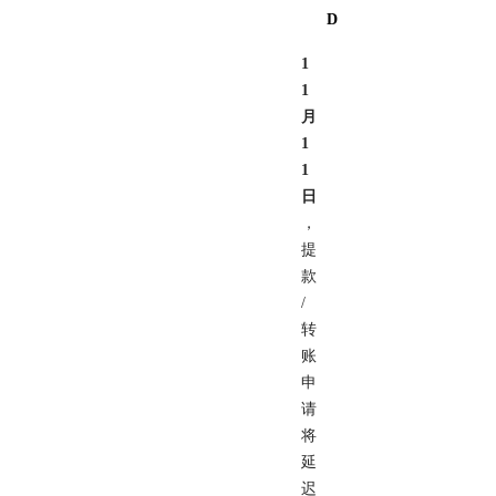
D
1
1
月
1
1
日
，
提
款
/
转
账
申
请
将
延
迟