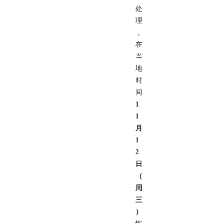
处
理
，
在
当
地
时
间
1
1
月
1
2
日
（
周
三
）