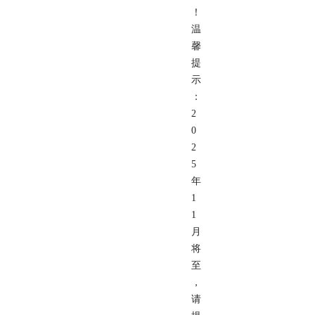
！
温
馨
提
示
：
2
0
2
5
年
1
1
月
将
至
，
请