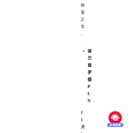
恢
复
正
常
。
波
兰
兹
罗
提
P
L
N
1
1
月