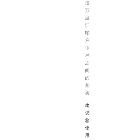
指
万
里
汇
账
户
币
种
之
间
的
兑
换
建
议
您
使
用