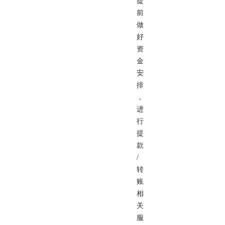
提
前
做
好
资
金
安
排
，
进
行
提
款
/
转
账
相
关
服