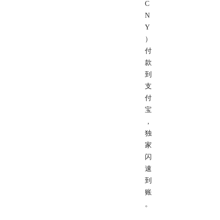
C
N
Y
）
付
款
到
支
付
宝
，
独
家
闪
速
到
账
。