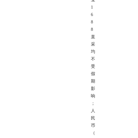
1
6
8
8
直
采
均
不
受
假
期
影
响
；
人
民
币
（