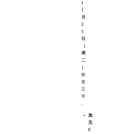
1
1
月
2
5
日
（
周
二
）
恢
复
正
常
。
加
元
C