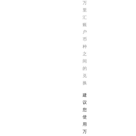
万
里
汇
账
户
币
种
之
间
的
兑
换
建
议
您
使
用
万