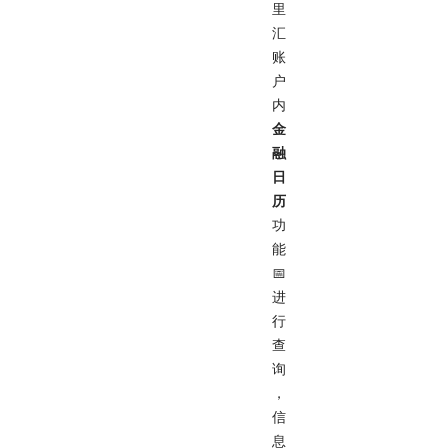
里
汇
账
户
内
金
融
日
历
功
能
📅
进
行
查
询
，
信
息