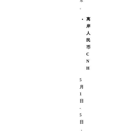
常
。
离
岸
人
民
币
C
N
H
5
月
1
日
-
5
日
，