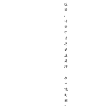
提
款
/
转
账
申
请
将
延
迟
处
理
，
在
当
地
时
间