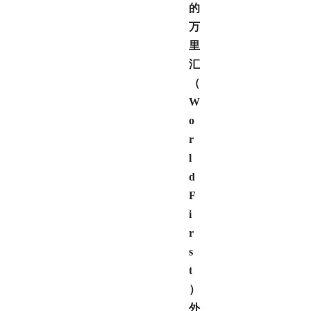
的
万
里
汇
（
W
o
r
l
d
F
i
r
s
t
）
外