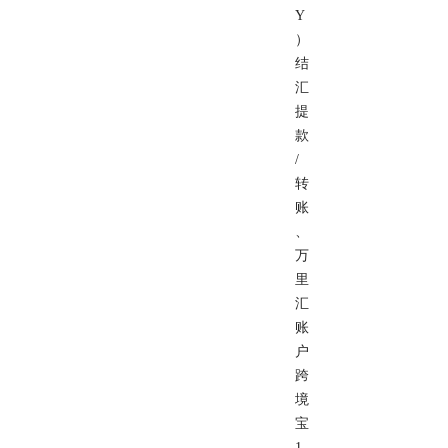
Y
）
结
汇
提
款
/
转
账
、
万
里
汇
账
户
跨
境
宝
1