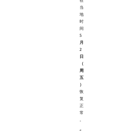
在
当
地
时
间
5
月
2
日
（
周
五
）
恢
复
正
常
。