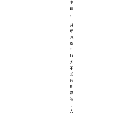
申
请
。
货
币
兑
换
*
服
务
不
受
假
期
影
响
，
支