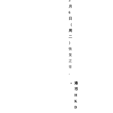
5
月
6
日
（
周
二
）
恢
复
正
常
。
港
币
H
K
D