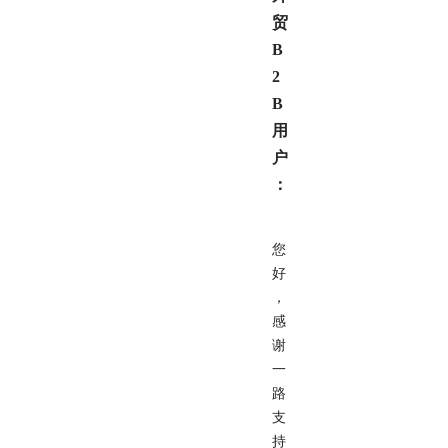
贸
B
2
B
用
户
：
您
好
，
感
谢
一
路
支
持