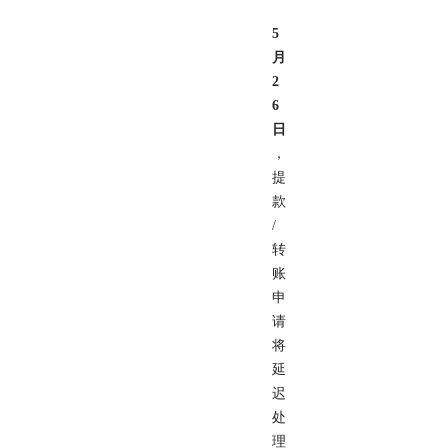
5
月
2
6
日
，
提
款
/
转
账
申
请
将
延
迟
处
理