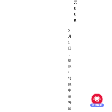
元
E
U
R
5
月
1
日
，
提
款
/
转
账
申
请
将
延