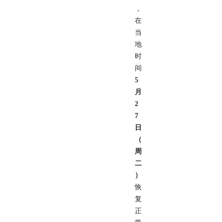
，
在
当
地
时
间
5
月
2
7
日
（
周
二
）
恢
复
正