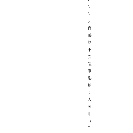
6
8
8
直
采
均
不
受
假
期
影
响
；
人
民
币
（
C