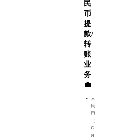
民
币
提
款/
转
账
业
务
💼
人
民
币
（
C
N