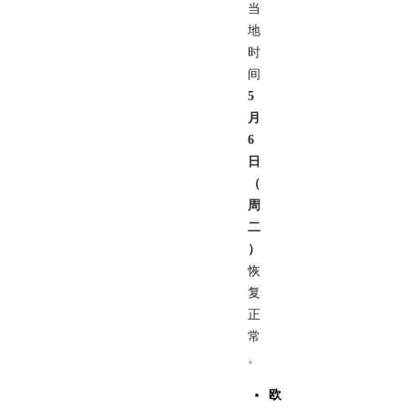
当
地
时
间
5
月
6
日
（
周
二
）
恢
复
正
常
。
欧