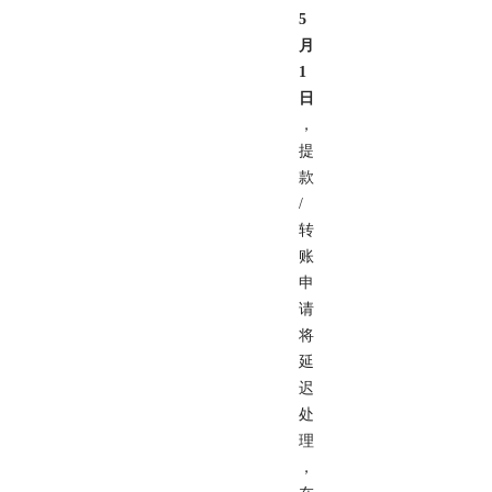
5
月
1
日
，
提
款
/
转
账
申
请
将
延
迟
处
理
，