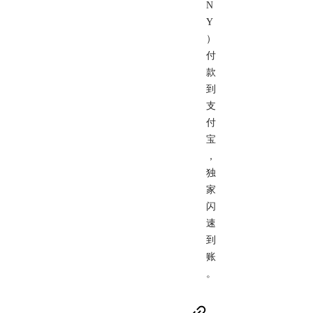
N
Y
）
付
款
到
支
付
宝
，
独
家
闪
速
到
账
。