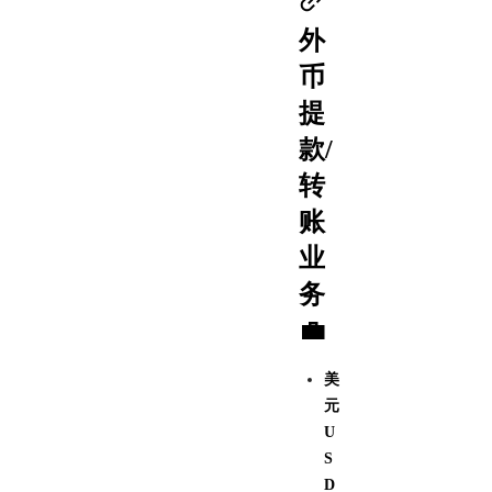
外
币
提
款/
转
账
业
务
💼
美
元
U
S
D