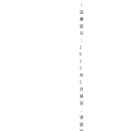
！
温
馨
提
示
：
2
0
2
5
年
5
月
将
至
，
请
提