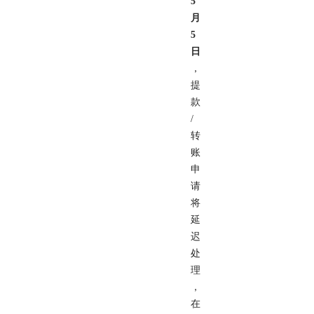
5
月
5
日
，
提
款
/
转
账
申
请
将
延
迟
处
理
，
在