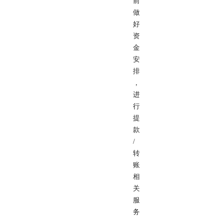
前
做
好
资
金
安
排
，
进
行
提
款
/
转
账
相
关
服
务