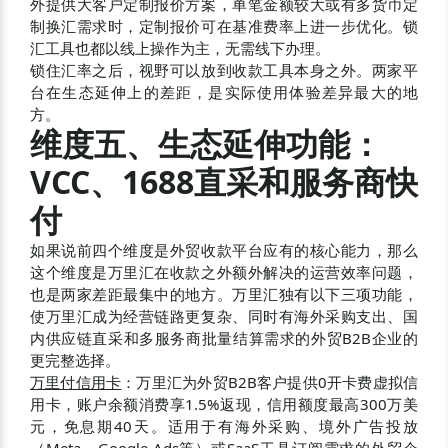
外提供大客户定制报价方案，单笔金额较大或有多货币定
制换汇需求时，定制报价可在基准费率上进一步优化。锁
汇工具也都以线上操作为主，无需线下办理。
锁住汇率之后，视野可以放到收款工具本身之外。两家平
台在生态延伸上的差距，是实际使用体验差异最大的地
方。
维度五、生态延伸功能：
VCC、1688直采和服务商快
付
如果说前四个维度是外贸收款平台应有的核心能力，那么
这个维度是万里汇在收款之外额外解决的运营效率问题，
也是两家差距最集中的地方。万里汇独有以下三项功能，
使万里汇成为经营链路更复杂、同时有海外采购支出、国
内供应链直采和多服务商批量结算需求的外贸B2B企业的
更完整选择。
万里付信用卡
：万里汇为外贸B2B客户提供0开卡费虚拟信
用卡，账户余额消费享1.5%返现，信用额度最高300万美
元，免息期40天。适用于有海外采购、境外广告投放
（Meta、Google Ads等）或SaaS工具订阅需求的外贸企