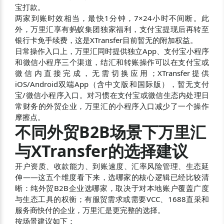
宝打款。
两家到账时效相当，最快1分钟，7×24小时不间断。此
外，万里汇享有蚂蚁集团独家福利，支付宝提现后再转至
银行卡免手续费，这是XTransfer目前暂无的附加权益。
日常操作入口上，万里汇同时提供独立App、支付宝小程序
和微信小程序三个渠道，结汇和转账操作可以在支付宝或
微信内直接完成，无需切换应用；XTransfer提供
iOS/Android双端App（含中文版和国际版），暂无支付
宝/微信小程序入口。对习惯在支付宝或微信生态内处理日
常财务的外贸企业，万里汇的小程序入口减少了一个操作
摩擦点。
不同外贸B2B场景下万里汇
与XTransfer的选择建议
开户资质、收款能力、到账速度、汇率风险管理、生态延
伸——这五个维度看下来，选哪家的核心逻辑已经比较清
晰：纯外贸B2B企业选哪家，取决于对本地账户覆盖广度
与生态工具的权衡；有服贸需求或需要VCC、1688直采和
服务商快付的企业，万里汇是更完整的选择。
按场景建议如下：