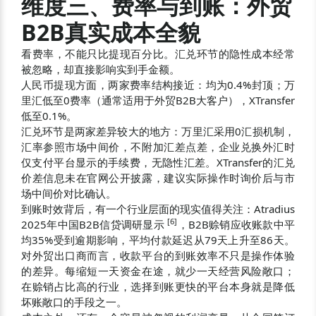
维度三、费率与到账：外贸
B2B真实成本全貌
看费率，不能只比提现百分比。汇兑环节的隐性成本经常
被忽略，却直接影响实到手金额。
人民币提现方面，两家费率结构接近：均为0.4%封顶；万
里汇低至0费率（通常适用于外贸B2B大客户），XTransfer
低至0.1%。
汇兑环节是两家差异较大的地方：万里汇采用0汇损机制，
汇率参照市场中间价，不附加汇差点差，企业兑换外汇时
仅支付平台显示的手续费，无隐性汇差。XTransfer的汇兑
价差信息未在官网公开披露，建议实际操作时询价后与市
场中间价对比确认。
到账时效背后，有一个行业层面的现实值得关注：Atradius
[
6
]
2025年中国B2B信贷调研显示
，B2B赊销应收账款中平
均35%受到逾期影响，平均付款延迟从79天上升至86天。
对外贸出口商而言，收款平台的到账效率不只是操作体验
的差异。每缩短一天资金在途，就少一天经营风险敞口；
在赊销占比高的行业，选择到账更快的平台本身就是降低
坏账敞口的手段之一。