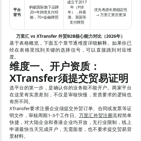
成立于2017
蚂蚁国际旗下品牌
年（约8
平台
优先考虑长期稳定性
20+年跨境支付经
年），持香
背书
→ 万里汇资历更深
验，70+金融牌照
港、英国等
支付牌照
万里汇 vs XTransfer 外贸B2B核心能力对比（2026年）
基于表格概览，下面五个章节逐维度详细解释。如果你已
经在表格里找到关键的选择信号，可以直接跳到对应维
度。
维度一、开户资质：
XTransfer须提交贸易证明
选平台的第一步，是确认你的业务能不能开户。两家平台
在这里有实质差别，不仅是审核快慢，资质要求的逻辑也
有所不同。
XTransfer要求注册企业须提交外贸订单、合同或发票等证
明文件，审核周期1-3个工作日。
万里汇外贸注册
流程简单
快捷，对大陆企业和香港企业均开放，无行业限制，线上
申请最快当天完成开户，无需面签，也不要求提交贸易背
景材料。