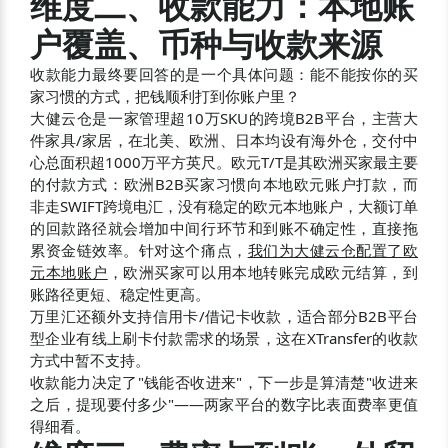
维度二、收款能力：本地账
户覆盖、币种与收款来源
收款能力最终要回答的是一个具体问题：能不能按你的买
家习惯的方式，把钱顺利打到你账户里？
大健云仓是一家管理超10万SKU的跨境B2B平台，主营大
件家具/家居，在北美、欧洲、日本均设有海外仓，交付中
心总面积超1000万平方英尺。欧元T/T是其欧洲买家最主要
的付款方式：欧洲B2B买家习惯向本地欧元账户打款，而
非走SWIFT跨境电汇，没有稳定的欧元本地账户，大额订单
的回款路径就会增加中间行环节和到账不确定性，直接拖
累资金链效率。针对这个痛点，
我们为大健云仓配置了欧
元本地账户
，欧洲买家可以用本地转账完成欧元结算，到
账路径更短、稳定性更高。
万里汇还额外支持信用卡/借记卡收款，适合部分B2B平台
型企业有线上刷卡付款需求的场景，这在XTransfer的收款
方式中暂不支持。
收款能力决定了"钱能否收进来"，下一步是算清楚"收进来
之后，提现要付多少"——两家平台的数字比表面费率更值
得细看。