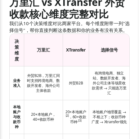
万里汇 vs XTransfer 外贸
收款核心维度完整对比
我们从10个决策维度对比两家平台。每个维度附带一列"选
择信号"，帮你直接判断这条数据和你的业务有没有关系。
决
策
万里汇
XTransfer
选择信号
维
度
有跨境电商、独立
外贸B2B，万里汇同
站、数娱开发者、海
业务
时支持跨境电商、数
外贸B2B
外公司主体等场景收
准入
娱开发者、海外公司
款需求 → 只能选万里
主体收款
汇
本地
账户
20+本地账户
本地账户地理覆盖 →
20+本地账户，
[
2
]
与收
，60+收款
不相上下；收款币种
40+收款币种
[
3
]
款币
币种
广度 → Xtransfer领先
种