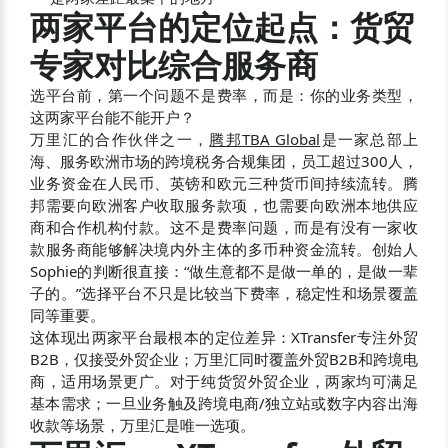
两家平台的定位起点：货贸
专家对比综合服务商
选平台前，第一个问题不是费率，而是：你的业务类型，
这两家平台能不能开户？
万里汇的合作伙伴之一，
腾邦TBA Global
是一家总部上
海、服务欧洲市场的跨境税务合规集团，员工超过300人，
业务资金在人民币、英镑和欧元三种货币间持续流转。腾
邦需要向欧洲客户收取服务款项，也需要向欧洲本地供应
商和合作机构付款。这不是费率问题，而是有没有一家收
款服务商能够解决境内外主体的多币种资金流转。创始人
Sophie的判断很直接：“做生意都不是做一单的，是做一辈
子的。”选择平台不只是比较当下费率，稳定性和场景覆盖
同等重要。
这体现出两家平台最根本的定位差异：XTransfer专注外贸
B2B，仅接受外贸企业；万里汇同时覆盖外贸B2B和跨境电
商，适用场景更广。对于纯货贸外贸企业，两家均可满足
基本需求；一旦业务触及跨境电商/独立站或数字内容出海
收款等场景，万里汇是唯一选项。