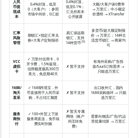
人民
0.4%封顶，
0.4%封顶，低至
大额/大客户谈0费率
币提
低至0.1%；
0（大客户）；参照
→ 万里汇；中小额定
现成
汇兑价差未
市场中间价，0汇损
价透明 → XTransfer
本
公开披露
多货币/超大额定制报
汇率
易汇保远期
期锁汇+指定汇率兑
价 → 万里汇；14种主
风险
锁汇，支持
换+大客户定制报价
流货币锁汇 → 两家均
[
5
]
管理
14种货币
可
✓ 万里付信用卡，0
VCC
有海外采购/广告投
开卡费，1.5%返现，
虚拟
✗ 暂不支持
放/SaaS订阅需求 →
信用额度最高300万
卡
只能选万里汇
美元，免息期40天
1688/
✓ 1688跨境宝，外
出口收外汇，国内
淘天
币直接用于人民币采
✗ 暂不支持
1688采购循环 → 只能
直采
购，不占结汇额度
选万里汇
✗ 暂无专属
服务
✓ 100+外贸上下游
网络（账户
需要向物流/广告/代运
商快
服务商直连，免手续
间互转免
营批量结算 → 万里汇
付
费实时到账
费）