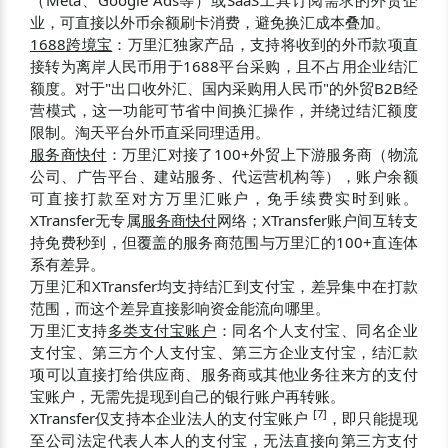
业，可直接以外币余额刷卡消费，避免换汇成本叠加。
1688跨境宝
：万里汇独家产品，支持将收到的外币款项直
接转为离岸人民币用于1688平台采购，且不占用企业结汇
额度。对于"出口收外汇、国内采购用人民币"的外贸B2B经
营模式，这一功能可节省中间换汇操作，并绕过结汇额度
限制。淘天平台外币直采同理适用。
服务商快付
：万里汇对接了100+外贸上下游服务商（物流
公司、广告平台、建站服务、代运营机构等），账户余额
可直接打款至对方万里汇账户，免手续费实时到账。
XTransfer无专属
服务商快付
网络；XTransfer账户间互转支
持免费秒到，但覆盖的服务商范围与万里汇的100+直连体
系有差异。
万里汇和XTransfer均支持结汇到支付宝，差异集中在打款
范围，而这个差异直接影响资金能流向哪里。
万里汇支持
多类支付宝账户
：同名个人支付宝、同名企业
支付宝、第三方个人支付宝、第三方企业支付宝，结汇款
项可以直接打给供应商、服务商或其他业务往来方的支付
宝账户，无需先提现到自己的银行账户再转账。
[
7
]
XTransfer仅支持本企业法人的支付宝账户
，即只能提现
至公司法定代表人本人的支付宝，无法直接向第三方支付