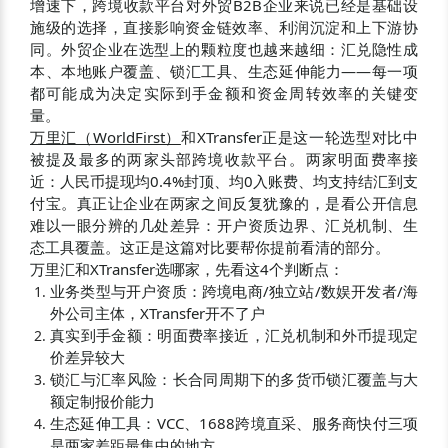
增速下，跨境收款平台对外贸B2B企业来说已经是基础设
施级的选择，直接影响资金链效率、利润沉淀和上下游协
同。外贸企业在选型上的颗粒度也越来越细：汇兑隐性成
本、本地账户覆盖、锁汇工具、生态延伸能力——每一项
都可能成为决定实际到手金额和资金周转效率的关键变
量。
万里汇（WorldFirst）
和XTransfer正是这一轮选型对比中
被提及最多的两家头部跨境收款平台。两家明面费率接
近：人民币提现均0.4%封顶、均0入账费、均支持结汇到支
付宝。真正让企业在两家之间反复犹豫的，是看公开信息
难以一眼分辨的几处差异：开户资质边界、汇兑机制、生
态工具覆盖。这正是这篇对比要帮你提前看清的部分。
万里汇和XTransfer选哪家，先看这4个判断点：
业务类型与开户资质：跨境电商/独立站/数娱开发者/海
外公司主体，XTransfer开不了户
真实到手金额：明面费率接近，汇兑机制和外币提现定
价差异较大
锁汇与汇率风险：长合同周期下的多货币锁汇覆盖与大
额定制报价能力
生态延伸工具：VCC、1688跨境直采、服务商快付三项
是两家差距最集中的地方