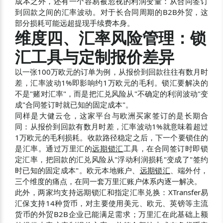
成本之外，还有一个容易被忽视的利润变量：从合同签订
到回款之间的汇率波动。对于长合同周期的B2B外贸，这
部分损耗可能远超提现手续费本身。
维度四、汇率风险管理：锁
汇工具与定制报价差异
以一张100万欧元的订单为例，从报价到回款往往有数月时
差，汇率波动1%即影响约1万欧元的毛利。锁汇要解决的
不是"赌对汇率"，而是把汇兑风险从"不确定的利润波动"变
成"合同签订时就已知的固定成本"。
同样是大健云仓，这家平台与欧洲买家签订的是长期合
同：从报价到回款有数月时差，汇率波动1%就意味着超过
1万欧元的毛利损耗。收款路径稳定之后，下一个要锁住的
是汇率。通过万里汇的
远期锁汇
工具，在合同签订时即锁
定汇率，把回款的汇兑风险从"浮动利润损耗"变成了"签约
时已知的固定成本"。欧元本地账户、
远期锁汇
、端外付，
三个维度的痛点，在同一套万里汇账户体系内逐一解决。
此外，两家均支持远期锁汇和指定汇率兑换：XTransfer易
汇保支持14种货币，对主要使用美元、欧元、英镑等主流
货币的外贸B2B企业已能满足需求；万里汇在此基础上额