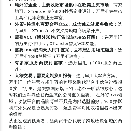
纯外贸企业，主要收款市场集中在欧美主流市场
：两家
均可。XTransfer专为B2B外贸企业设计，万里汇在生态
工具和汇率定制上更丰富。
外贸+跨境电商混合型企业，或含独立站服务收款
：选
万里汇，XTransfer不支持跨境电商场景开户。
需要VCC（海外采购/广告投放/SaaS订阅）
：选万里汇
的万里付信用卡，XTransfer暂无VCC功能。
需要1688或淘天人民币直采，且不想占用结汇额度
：选
万里汇1688跨境宝（万里汇独家）。
有多家服务商快付需求
：选万里汇（100+服务商直
连）。
大额交易，需要定制换汇报价
：选万里汇大客户方案。
万里汇
一位年营收超千万的跨境采购代理合作伙伴
说得很
直接：“万里汇是蚂蚁国际旗下的，老外一听就很放心，这
对我们这种靠信任做生意的公司至关重要。”在外贸B2B领
域，收款平台的品牌背书不只是内部选型偏好，它直接影
响海外买家是否愿意打款，这是费率对比表格里看不出来
的维度。
从更宏观的视角看，这两家平台代表了跨境收款领域的两
种路径：