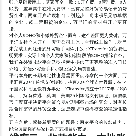
账户基础费用上，两家完全一致：0开户费、0管理费、0入
账费。差异集中在准入要求：已有完整外贸贸易记录的货
贸企业，两家开户难度相当；刚起步、尚未积累足够单据
的企业，或主营服贸的企业，万里汇的无材料开户更直
接。
对个人SOHO和小微外贸企业而言，这个差距更为关键。万
里汇支持个人开户，无需公司主体，全程线上操作，对尚
未完成工商注册的外贸新手同样开放；XTransfer的贸易证
明要求，实际上将个人卖家和初创阶段的SOHO排除在外。
我们在
外贸收款平台选型指南
中提供了更完整的准入门槛
介绍，方便外贸新手和小微卖家入局前自查。
平台本身的长期稳定性也是需要重点考察的一个方面。万
里汇有20+年跨境支付经验，持有70+全球支付牌照，在14
个国家和地区设有办事处；XTransfer成立于2017年（约8
年），持有香港、英国、美国25州等地支付牌照。牌照覆
盖广度直接决定平台能合规处理哪些市场的资金，对有长
期合作需求的外贸企业，这是选型中值得核查的稳定性指
标。
开户之后，紧接着要看的问题是：两家平台的收款能力，
能否覆盖你的买家付款方式和目标市场。