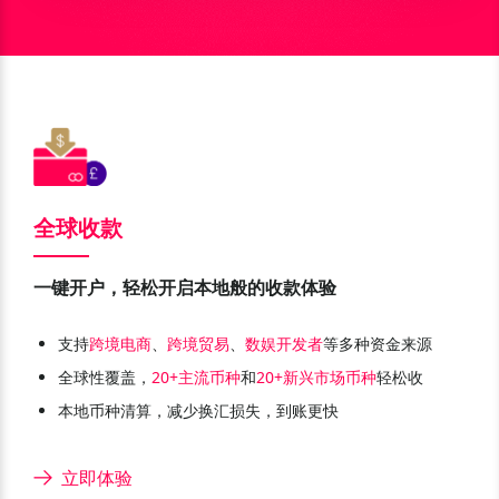
全球收款
一键开户，轻松开启本地般的收款体验
支持
跨境电商
、
跨境贸易
、
数娱开发者
等多种资金来源
全球性覆盖，
20+主流币种
和
20+新兴市场币种
轻松收
本地币种清算，减少换汇损失，到账更快
立即体验
尼日利亚 NGN
乌干达 UGX
美元 USD
欧元 EUR