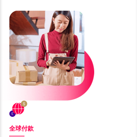
肯尼亚 KES
刚果金 CDF
英镑 GBP
加元 CAD
科特迪瓦 XOF
喀麦隆 XAF
港元 HKD
离岸人民币 CNH
坦桑尼亚 TZS
卢旺达 RWF
新加坡元 SGD
日元 JPY
赞比亚 ZMW
哥伦比亚 COP
澳元 AUD
新西兰元 NZD
巴西 BRL
墨西哥 MXN
墨西哥比索 MXN
捷克克朗 CZK
智利 CLP
秘鲁 PEN
兹罗提 PLN
瑞典克朗 SEK
迪拉姆 AED
林吉特 MYR
菲律宾比索 PHP
泰铢 THB
印尼盾 IDR
瑞士法郎 CHF
全球付款