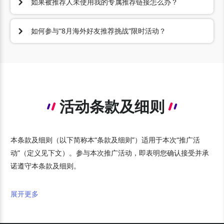
有通过平台获取佣金的个人用户必须完成平台侧的注册认
如果被推荐人未使用我的专属推荐链接怎么办？
证，否则将无法正常结算。
如果被推荐人未使用您的专属推荐链接，我们将无法追踪
为及时接收奖励金，请参考
【奖励金领取方式】
，在万里
好友的注册及交易情况，将被视为不符合条件的推荐，不
汇推荐有礼活动后台
绑定支付宝账号
，以及
节薪云平台注
如何参与“8月海外好友推荐挑战”限时活动？
发放奖励金。
册认证
。当月完成，次月打款，历史所有达标且未核销的
参与对象：
万里汇中国跨境电商用户。您可作为推荐人，
奖励金将一并补发。
邀请非中国大陆地区的商家好友，注册万里汇海外
Business账户。
活动时间：
2026年8月1日 - 2026年9月15日
奖励条件：
活动期间，成功推荐3名及以上海外商家好
友，且好友通过您的推荐链接完成注册及任意金额入金，
活动条款及细则
即可获得奖励。入金方式包括第三方银行转账、电商平台
收款、支付服务商(PSP)收款或自由职业者平台收款。
额外奖励：
您将获得价值 2,000元人民币的天猫超市卡作
为奖励，此奖励可与1000人民币的常规推荐奖励叠加。
本条款及细则（以下简称本“条款及细则”）适用于本次“推广活
发放时间：
奖励将于活动结束后的次月发放至您在
动”（定义见下文）。参与本次推广活动，即表明您确认接受并承
WorldFirst预留的邮箱。发放前，我们的客服或客户经理
诺遵守本条款及细则。
可能会与您联系确认，敬请留意。
展开更多
1. 术语释义