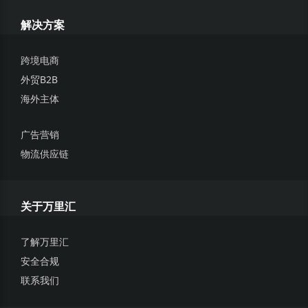
在本条款及细则中，以下专业术语及表述具有如下特定含义：
解决方案
1.1 “符合条件的交易”指下列任何一项；
1.1.1 被推荐人向供应商和服务商银行账户或使用【跨境宝】功
跨境电商
能在1688上累计付款不少于 2000 美元（或等值的不同货币）;
外贸B2B
1.1.2 被推荐人使用万里付信用卡累计交易不少于 2000 美元
海外主体
（或等值的其他货币）;
广告营销
1.1.3 被推荐人在电商平台（例如亚马逊等）累计收款不少于
物流供应链
200 美元（或等值的其他货币）;
1.2 “合作伙伴”
的含义见第4.2条；
关于万里汇
1.3 “推广活动”
的含义见第2.1条；
1.4 “推广期”
的含义见第3.1条；
了解万里汇
1.5 “邀请链接”
的含义见第2.1条；
安全合规
联系我们
1.6 “推荐人”
的含义见第4.1条；