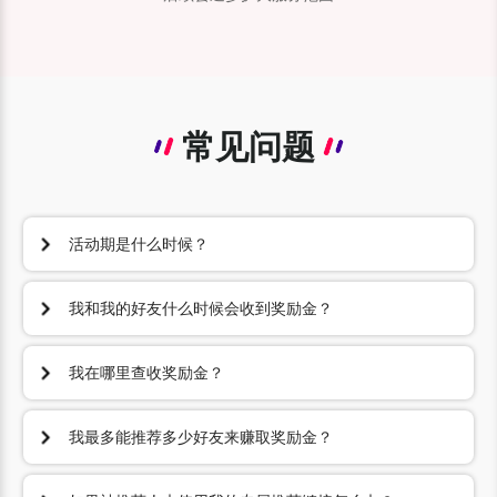
常见问题
活动期是什么时候？
活动期从2026年4月15日到2026年12月31日。您的朋友
必须在此期间内注册万里汇账户。
我和我的好友什么时候会收到奖励金？
一旦您的好友完成了上述任一操作，奖励将在次月15日记
入您绑定的个人同名支付宝账号中，以及您好友的万里汇
我在哪里查收奖励金？
账户。
您可自行进入支付宝APP核实到账情况。
例如，您的好友在2026年4月16日使用您的推荐链接注
由于万里汇委托第三方平台
节薪云
代为处理推荐有礼活动
册，并在2026年4月20日从亚马逊入账了 200 美元的款
我最多能推荐多少好友来赚取奖励金？
奖励金发放事宜，并为您取得的收益以“劳务报酬”所得进
项，那么您和好友将在2026年5月15日获得奖励金。
您最多能推荐 50 位好友，累计领取 50 次奖励金。
行个税申报及代缴。根据国家税务总局相关指导意见，所