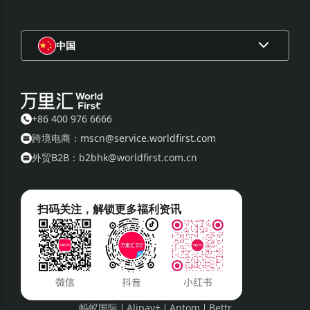
1.7 “被推荐人”
的含义见第4.2条；
1.8 “奖励金获取条件”
的含义见第5.1.3条；
中国
1.9 “推荐奖励金”
的含义见第5.2条；
1.10 “被推荐人奖励”
的含义见第6.1条；
1.11 “被推荐人奖励标准”
的含义见第6.1条；
+86 400 976 6666
1.12 “万里汇”
是指World First Asia Limited及其关联公司。
跨境电商：mscn@service.worldfirst.com
外贸B2B：b2bhk@worldfirst.com.cn
2. 推广活动说明
2.1 推广期内，推荐人将通过万里汇账户在网站获得一个专属的邀
扫码关注，解锁更多福利资讯
请链接（以下简称“邀请链接”），推荐人可将此链接分享给各自的
合作伙伴，邀请他们作为“被推荐人”参与本次推广活动（以下简
称“推广活动”）。
2.2 被推荐人需点击邀请链接，访问万里汇官网并完成新用户注
册，并开设万里汇海外账户。
蚂蚁国际
Alipay+
Antom
Bettr