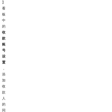
】
看
板
中
的
收
款
账
号
设
置
，
添
加
收
款
人
的
同