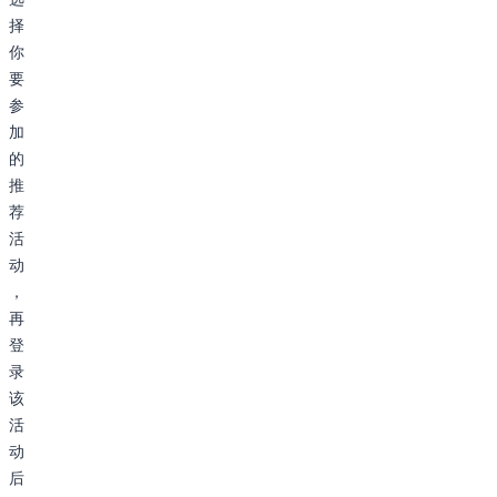
择
你
要
参
加
的
推
荐
活
动
，
再
登
录
该
活
动
后