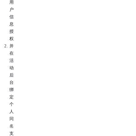
用
户
信
息
授
权
并
在
活
动
后
台
绑
定
个
人
同
名
支