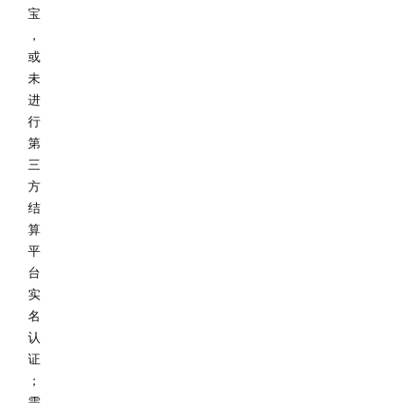
宝
，
或
未
进
行
第
三
方
结
算
平
台
实
名
认
证
；
需