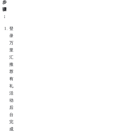
步
骤
：
登
录
万
里
汇
推
荐
有
礼
活
动
后
台
完
成