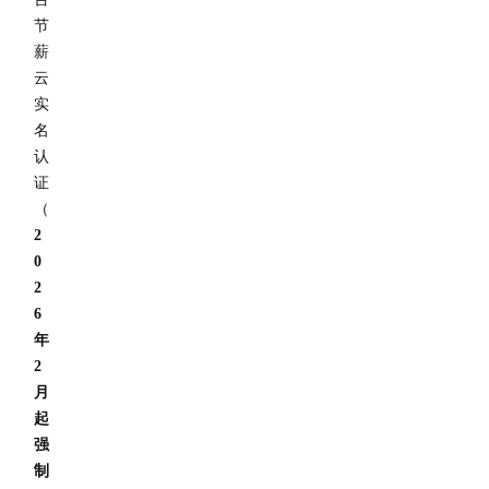
节
薪
云
实
名
认
证
（
2
0
2
6
年
2
月
起
强
制