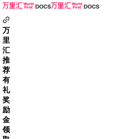
万
里
汇
推
荐
有
礼
奖
励
金
领