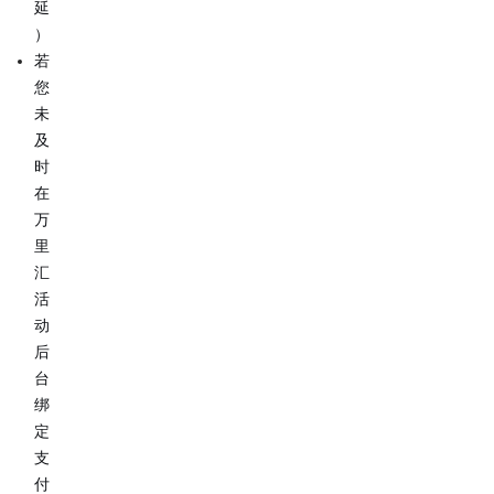
延
）
若
您
未
及
时
在
万
里
汇
活
动
后
台
绑
定
支
付