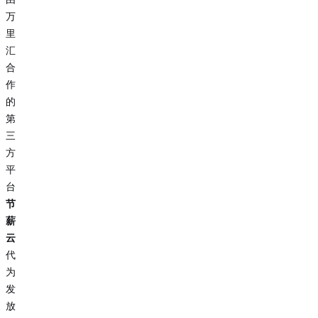
万
里
汇
合
作
的
第
三
方
平
台
节
薪
云
代
为
发
放