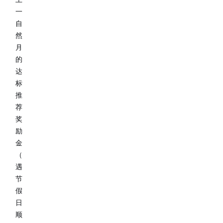
一
自
然
月
的
达
标
推
荐
奖
励
金
（
遇
节
假
日
顺