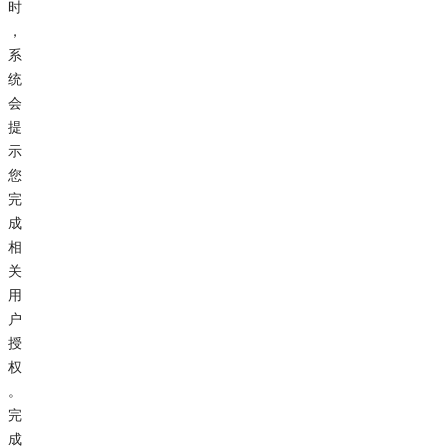
时
，
系
统
会
提
示
您
完
成
相
关
用
户
授
权
。
完
成