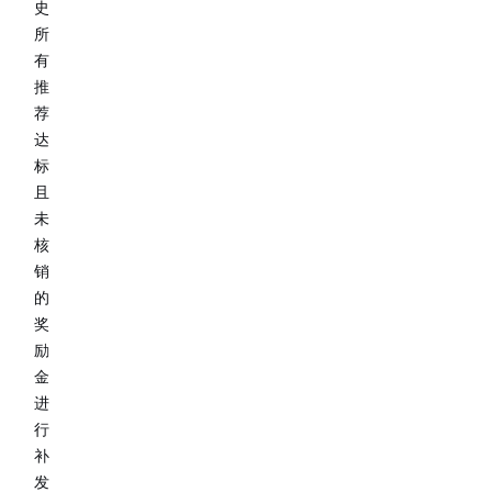
史
所
有
推
荐
达
标
且
未
核
销
的
奖
励
金
进
行
补
发