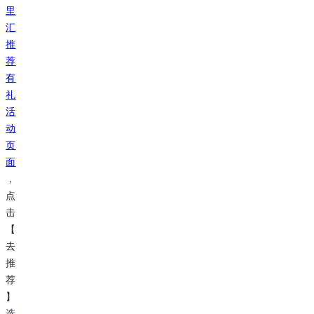
里
汇
推
荐
有
礼
活
动
页
面
，
点
击
【
去
推
荐
】
选