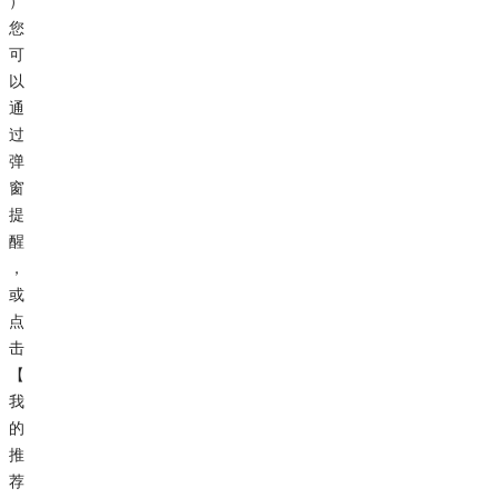
）
您
可
以
通
过
弹
窗
提
醒
，
或
点
击
【
我
的
推
荐