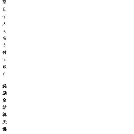
至
您
个
人
同
名
支
付
宝
账
户
奖
励
金
结
算
关
键