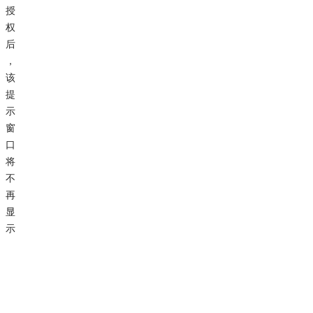
授
权
后
，
该
提
示
窗
口
将
不
再
显
示