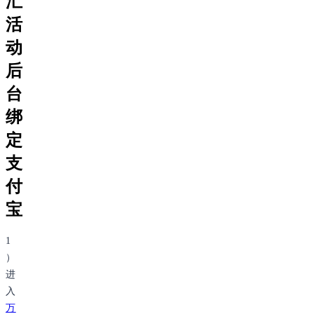
汇
活
动
后
台
绑
定
支
付
宝
1
）
进
入
万