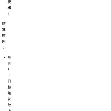
要
求
）
结
算
时
间
：
每
月
1
5
日
核
销
发
放
上