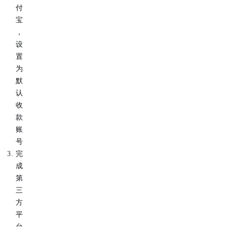
付
宝
，
设
置
为
默
认
收
款
账
号
完
成
第
三
方
平
台