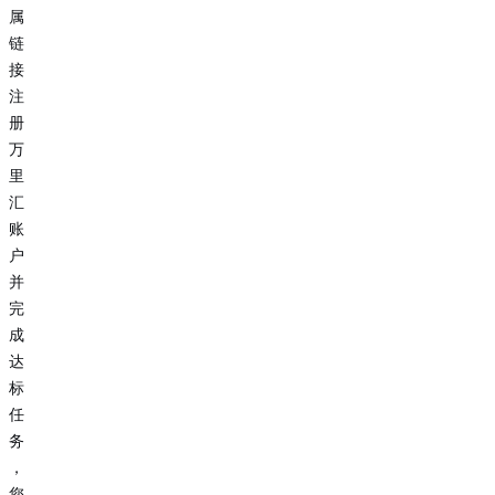
属
链
接
注
册
万
里
汇
账
户
并
完
成
达
标
任
务
，
您