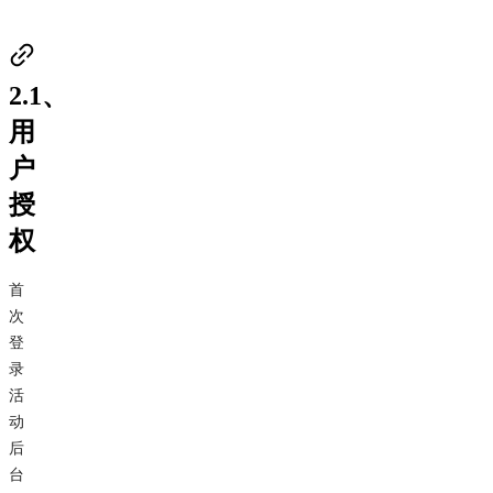
2.1、
用
户
授
权
首
次
登
录
活
动
后
台