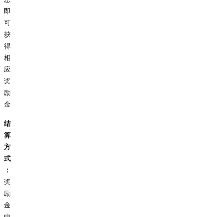
即
可
获
得
相
应
奖
励
金
结
算
方
式
：
奖
励
金
由