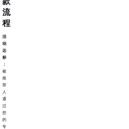
款
流
程
活
动
达
标
：
被
推
荐
人
通
过
您
的
专