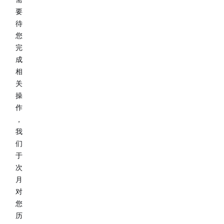
要
待
您
完
成
相
关
操
作
，
我
们
于
次
月
对
您
历