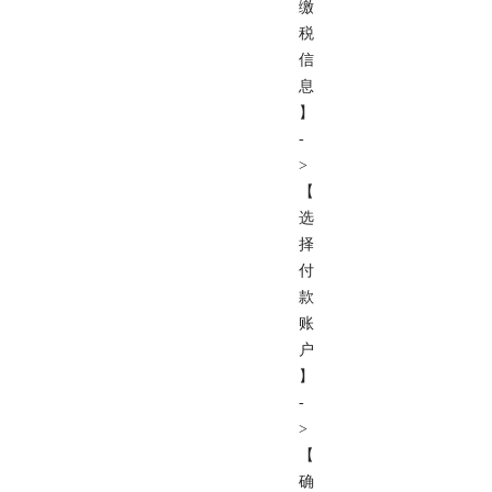
缴
税
信
息
】
-
>
【
选
择
付
款
账
户
】
-
>
【
确