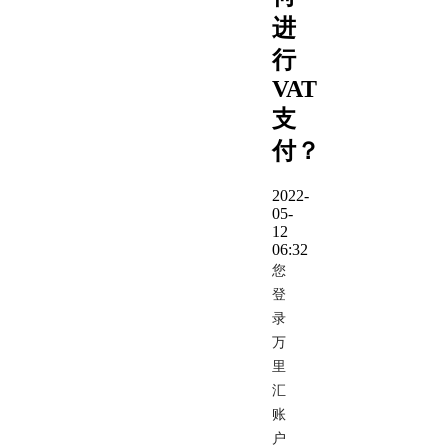
进
行
VAT
支
付？
2022-
05-
12
06:32
您
登
录
万
里
汇
账
户