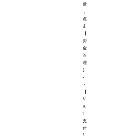
后
，
点
击
【
资
金
管
理
】
-
>
【
V
A
T
支
付
】