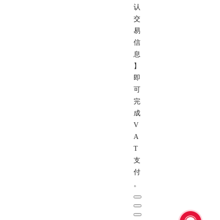
认
交
易
信
息
】
即
可
完
成
V
A
T
支
付
。