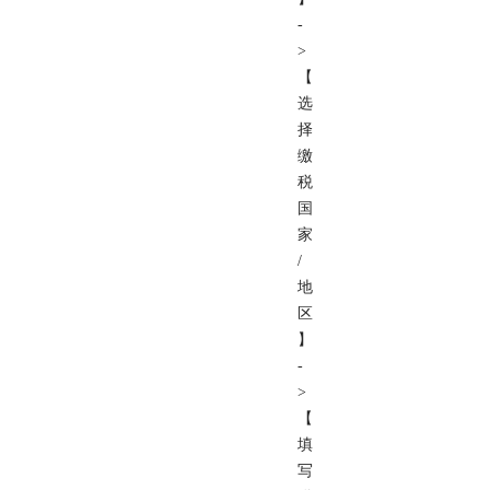
-
>
【
选
择
缴
税
国
家
/
地
区
】
-
>
【
填
写