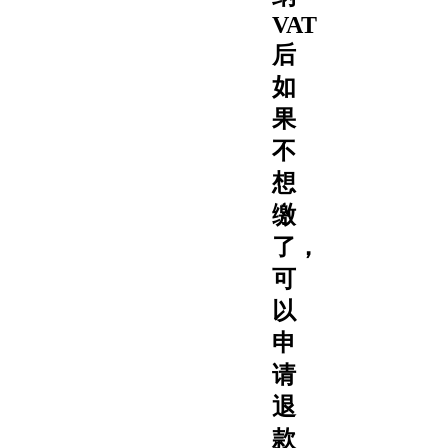
VAT
后
如
果
不
想
缴
了，
可
以
申
请
退
款